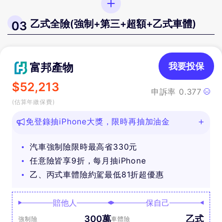
乙式全險(強制+第三+超額+乙式車體)
03
富邦產物
我要投保
$
52,213
申訴率
0.377
(估算年繳保費)
免登錄抽iPhone大獎，限時再抽加油金
汽車強制險限時最高省330元
任意險皆享9折，每月抽iPhone
乙、丙式車體險約駕最低81折超優惠
賠他人
保自己
300萬
乙式
強制險
車體險