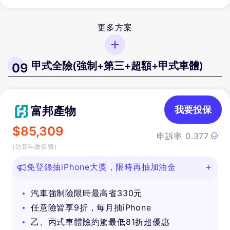
更多方案
甲式全險(強制+第三+超額+甲式車體)
09
富邦產物
我要投保
$
85,309
申訴率
0.377
(估算年繳保費)
免登錄抽iPhone大獎，限時再抽加油金
汽車強制險限時最高省330元
任意險皆享9折，每月抽iPhone
乙、丙式車體險約駕最低81折超優惠