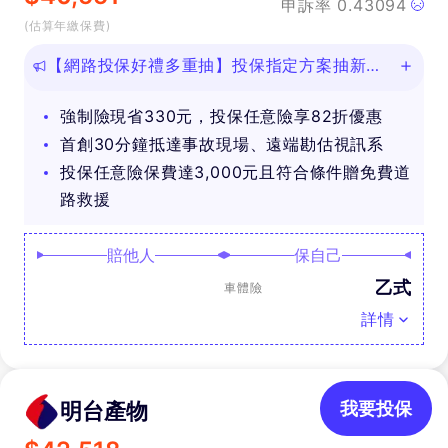
申訴率
0.43094
(估算年繳保費)
【網路投保好禮多重抽】投保指定方案抽新款
iPhone等好禮！
強制險現省330元，投保任意險享82折優惠
首創30分鐘抵達事故現場、遠端勘估視訊系
投保任意險保費達3,000元且符合條件贈免費道
路救援
賠他人
保自己
乙式
車體險
詳情
明台產物
我要投保