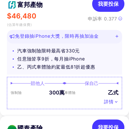
富邦產物
我要投保
$
46,480
申訴率
0.377
(估算年繳保費)
免登錄抽iPhone大獎，限時再抽加油金
汽車強制險限時最高省330元
任意險皆享9折，每月抽iPhone
乙、丙式車體險約駕最低81折超優惠
賠他人
保自己
300萬
乙式
強制險
車體險
詳情
國泰產險
我要投保