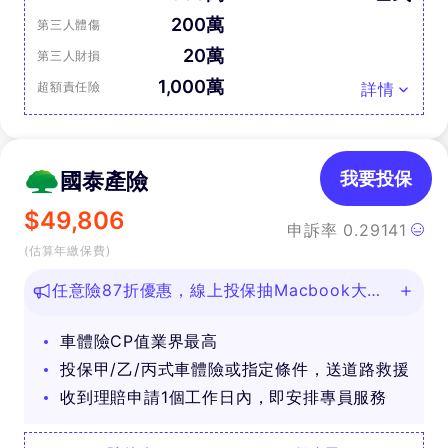
200萬
第三人體傷
20萬
第三人財損
1,000萬
超額責任險
詳情
國泰產險
我要投保
$
49,806
申訴率
0.29141
(估算年繳保費)
任意險87折優惠，線上投保抽Macbook大
獎！
車體險CP值業界最高
投保甲/乙/丙式車體險或指定條件，送道路救援
收到理賠申請1個工作日內，即安排專員服務