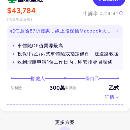
$
43,784
申訴率
0.29141
(估算年繳保費)
任意險87折優惠，線上投保抽Macbook大
獎！
車體險CP值業界最高
投保甲/乙/丙式車體險或指定條件，送道路救援
收到理賠申請1個工作日內，即安排專員服務
賠他人
保自己
300萬
乙式
強制險
車體險
詳情
更多方案