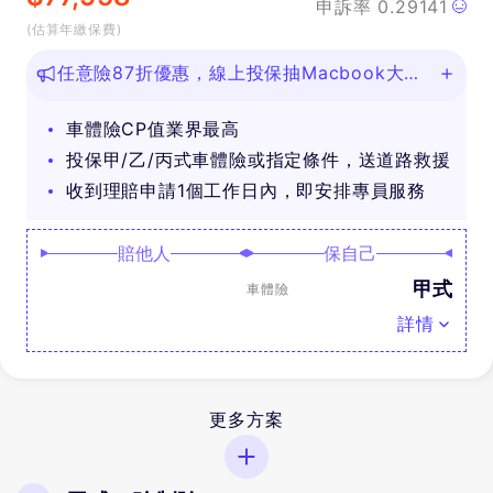
申訴率
0.29141
(估算年繳保費)
任意險87折優惠，線上投保抽Macbook大
獎！
車體險CP值業界最高
投保甲/乙/丙式車體險或指定條件，送道路救援
收到理賠申請1個工作日內，即安排專員服務
賠他人
保自己
甲式
車體險
詳情
更多方案