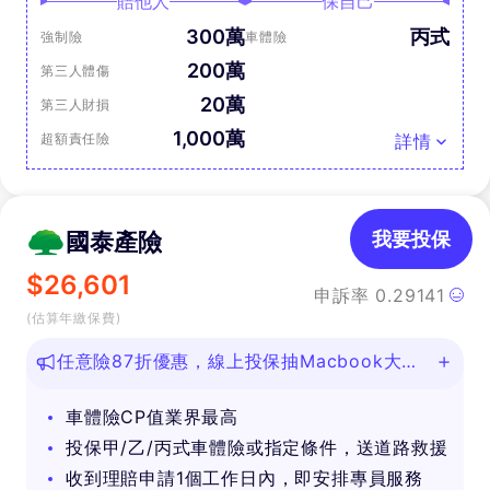
賠他人
保自己
300萬
丙式
強制險
車體險
200萬
第三人體傷
20萬
第三人財損
1,000萬
超額責任險
詳情
國泰產險
我要投保
$
26,601
申訴率
0.29141
(估算年繳保費)
任意險87折優惠，線上投保抽Macbook大
獎！
車體險CP值業界最高
投保甲/乙/丙式車體險或指定條件，送道路救援
收到理賠申請1個工作日內，即安排專員服務