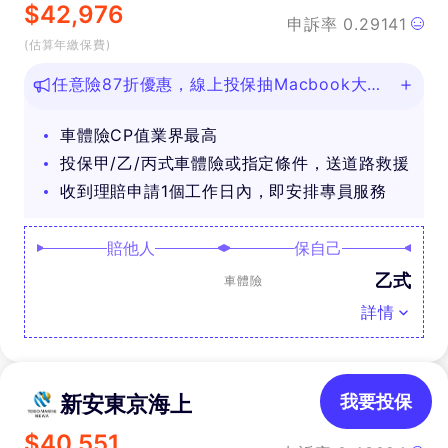
$
42,976
申訴率
0.29141
(估算年繳保費)
任意險87折優惠，線上投保抽Macbook大
獎！
車體險CP值業界最高
投保甲/乙/丙式車體險或指定條件，送道路救援
收到理賠申請1個工作日內，即安排專員服務
賠他人
保自己
乙式
車體險
詳情
新安東京海上
我要投保
$
40,551