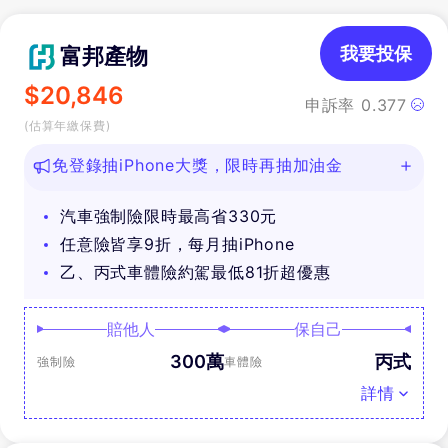
富邦產物
我要投保
$
20,846
申訴率
0.377
(估算年繳保費)
免登錄抽iPhone大獎，限時再抽加油金
汽車強制險限時最高省330元
任意險皆享9折，每月抽iPhone
乙、丙式車體險約駕最低81折超優惠
賠他人
保自己
300萬
丙式
強制險
車體險
詳情