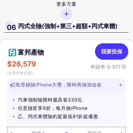
更多方案
丙式全險(強制+第三+超額+丙式車體)
06
富邦產物
我要投保
$
26,579
申訴率
0.377
(估算年繳保費)
免登錄抽iPhone大獎，限時再抽加油金
汽車強制險限時最高省330元
任意險皆享9折，每月抽iPhone
乙、丙式車體險約駕最低81折超優惠