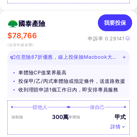
國泰產險
我要投保
$
78,766
申訴率
0.29141
(估算年繳保費)
任意險87折優惠，線上投保抽Macbook大
獎！
車體險CP值業界最高
投保甲/乙/丙式車體險或指定條件，送道路救援
收到理賠申請1個工作日內，即安排專員服務
賠他人
保自己
300萬
甲式
強制險
車體險
詳情