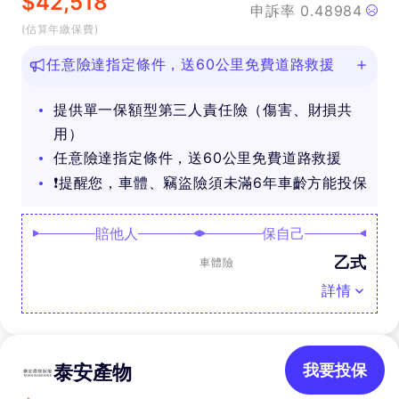
$
42,518
申訴率
0.48984
(估算年繳保費)
任意險達指定條件，送60公里免費道路救援
提供單一保額型第三人責任險（傷害、財損共
用）
任意險達指定條件，送60公里免費道路救援
❗提醒您，車體、竊盜險須未滿6年車齡方能投保
賠他人
保自己
乙式
車體險
詳情
泰安產物
我要投保