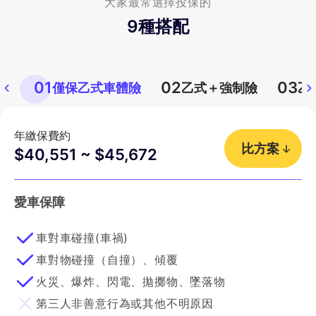
大家最常選擇投保的
9
種搭配
01
02
03
僅保乙式車體險
乙式＋強制險
乙
年繳保費約
比方案
$40,551 ~ $45,672
愛車保障
車對車碰撞(車禍)
車對物碰撞（自撞）、傾覆
火災、爆炸、閃電、拋擲物、墜落物
第三人非善意行為或其他不明原因