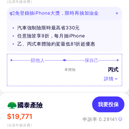
(估算年繳保費)
免登錄抽iPhone大獎，限時再抽加油金
汽車強制險限時最高省330元
任意險皆享9折，每月抽iPhone
乙、丙式車體險約駕最低81折超優惠
賠他人
保自己
丙式
車體險
詳情
國泰產險
我要投保
$
19,771
申訴率
0.29141
(估算年繳保費)