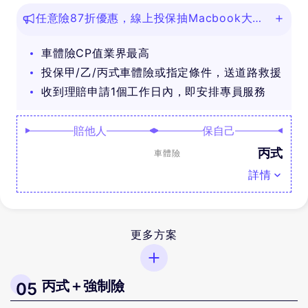
任意險87折優惠，線上投保抽Macbook大
獎！
車體險CP值業界最高
投保甲/乙/丙式車體險或指定條件，送道路救援
收到理賠申請1個工作日內，即安排專員服務
賠他人
保自己
丙式
車體險
詳情
更多方案
丙式＋強制險
05