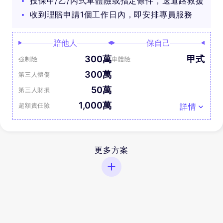
投保甲/乙/丙式車體險或指定條件，送道路救援
收到理賠申請1個工作日內，即安排專員服務
賠他人
保自己
300萬
甲式
強制險
車體險
300萬
第三人體傷
50萬
第三人財損
1,000萬
超額責任險
詳情
更多方案