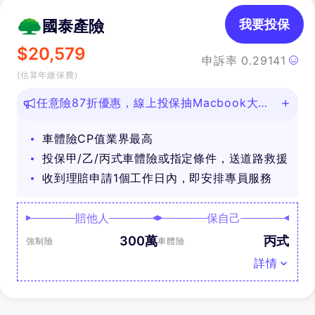
國泰產險
我要投保
$
20,579
申訴率
0.29141
(估算年繳保費)
任意險87折優惠，線上投保抽Macbook大
獎！
車體險CP值業界最高
投保甲/乙/丙式車體險或指定條件，送道路救援
收到理賠申請1個工作日內，即安排專員服務
賠他人
保自己
300萬
丙式
強制險
車體險
詳情