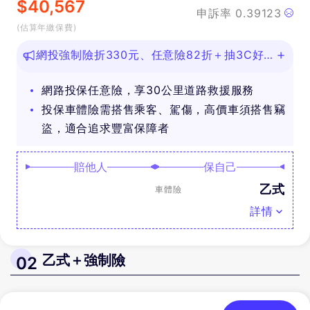
$
40,567
申訴率
0.39123
(估算年繳保費)
網投強制險折330元、任意險82折＋抽3C好
禮
網路投保任意險，享30公里道路救援服務
投保車體險需搭售乘客、駕傷，高價車須搭售竊
盜，適合追求豐富保障者
賠他人
保自己
乙式
車體險
詳情
乙式＋強制險
02