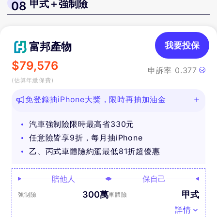
甲式＋強制險
08
富邦產物
我要投保
$
79,576
申訴率
0.377
(估算年繳保費)
免登錄抽iPhone大獎，限時再抽加油金
汽車強制險限時最高省330元
任意險皆享9折，每月抽iPhone
乙、丙式車體險約駕最低81折超優惠
賠他人
保自己
300萬
甲式
強制險
車體險
詳情