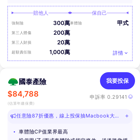
賠他人
保自己
300萬
甲式
強制險
車體險
200萬
第三人體傷
20萬
第三人財損
1,000萬
超額責任險
詳情
國泰產險
我要投保
$
84,788
申訴率
0.29141
(估算年繳保費)
任意險87折優惠，線上投保抽Macbook大
獎！
車體險CP值業界最高