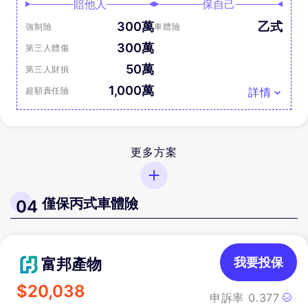
賠他人
保自己
300萬
乙式
強制險
車體險
300萬
第三人體傷
50萬
第三人財損
1,000萬
超額責任險
詳情
更多方案
僅保丙式車體險
04
富邦產物
我要投保
$
20,038
申訴率
0.377