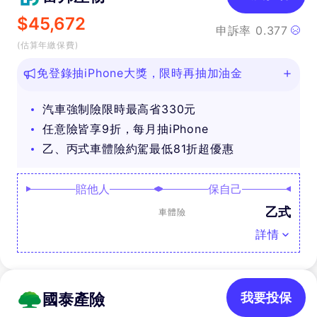
$
45,672
申訴率
0.377
(估算年繳保費)
免登錄抽iPhone大獎，限時再抽加油金
汽車強制險限時最高省330元
任意險皆享9折，每月抽iPhone
乙、丙式車體險約駕最低81折超優惠
賠他人
保自己
乙式
車體險
詳情
國泰產險
我要投保