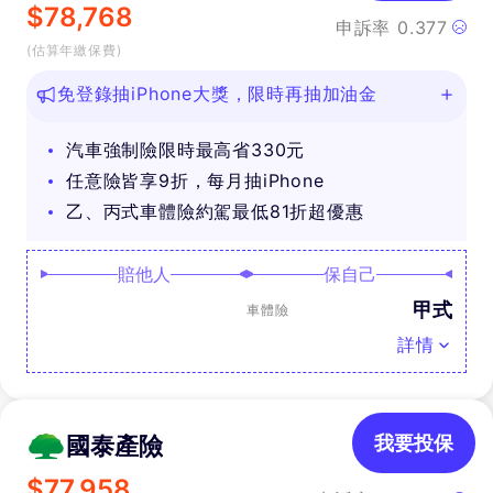
$
78,768
申訴率
0.377
(估算年繳保費)
免登錄抽iPhone大獎，限時再抽加油金
汽車強制險限時最高省330元
任意險皆享9折，每月抽iPhone
乙、丙式車體險約駕最低81折超優惠
賠他人
保自己
甲式
車體險
詳情
國泰產險
我要投保
$
77,958