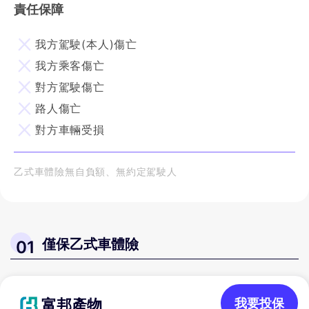
責任保障
我方駕駛(本人)傷亡
我方乘客傷亡
對方駕駛傷亡
路人傷亡
對方車輛受損
乙式車體險無自負額、無約定駕駛人
僅保乙式車體險
01
富邦產物
我要投保