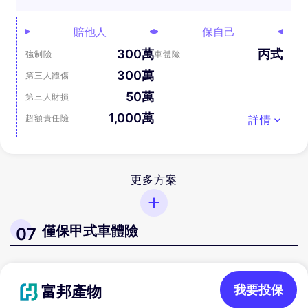
賠他人
保自己
300萬
丙式
強制險
車體險
300萬
第三人體傷
50萬
第三人財損
1,000萬
超額責任險
詳情
更多方案
僅保甲式車體險
07
富邦產物
我要投保