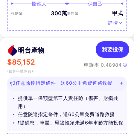
賠他人
保自己
300萬
甲式
強制險
車體險
詳情
明台產物
我要投保
$
85,152
申訴率
0.48984
(估算年繳保費)
任意險達指定條件，送60公里免費道路救援
提供單一保額型第三人責任險（傷害、財損共
用）
任意險達指定條件，送60公里免費道路救援
❗提醒您，車體、竊盜險須未滿6年車齡方能投保