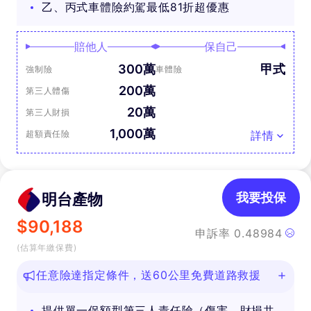
乙、丙式車體險約駕最低81折超優惠
賠他人
保自己
300萬
甲式
強制險
車體險
200萬
第三人體傷
20萬
第三人財損
1,000萬
超額責任險
詳情
明台產物
我要投保
$
90,188
申訴率
0.48984
(估算年繳保費)
任意險達指定條件，送60公里免費道路救援
提供單一保額型第三人責任險（傷害、財損共