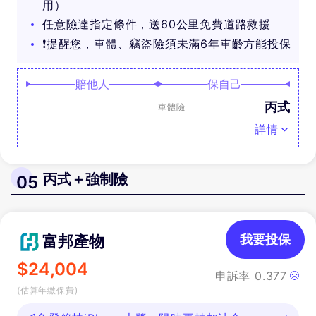
用）
任意險達指定條件，送60公里免費道路救援
❗提醒您，車體、竊盜險須未滿6年車齡方能投保
賠他人
保自己
丙式
車體險
詳情
丙式＋強制險
05
富邦產物
我要投保
$
24,004
申訴率
0.377
(估算年繳保費)