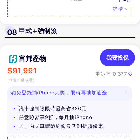
詳情
甲式＋強制險
08
富邦產物
我要投保
$
91,991
申訴率
0.377
(估算年繳保費)
免登錄抽iPhone大獎，限時再抽加油金
汽車強制險限時最高省330元
任意險皆享9折，每月抽iPhone
乙、丙式車體險約駕最低81折超優惠