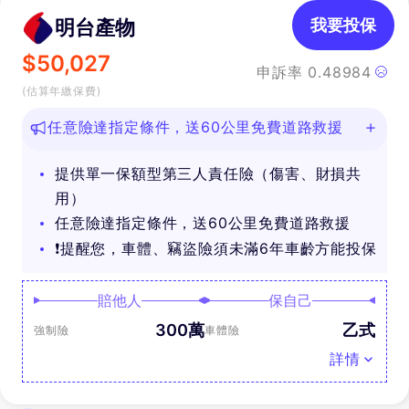
明台產物
我要投保
$
50,027
申訴率
0.48984
(估算年繳保費)
任意險達指定條件，送60公里免費道路救援
提供單一保額型第三人責任險（傷害、財損共
用）
任意險達指定條件，送60公里免費道路救援
❗提醒您，車體、竊盜險須未滿6年車齡方能投保
賠他人
保自己
300萬
乙式
強制險
車體險
詳情