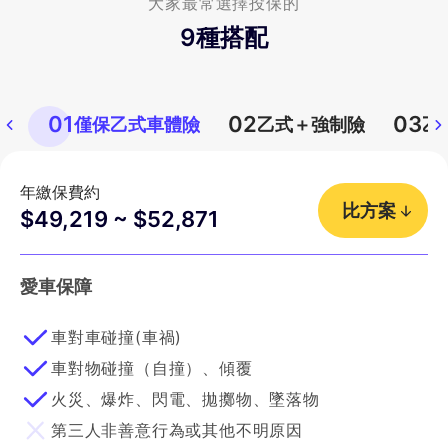
大家最常選擇投保的
9
種搭配
01
02
03
僅保乙式車體險
乙式＋強制險
乙
年繳保費約
比方案
$49,219 ~ $52,871
愛車保障
車對車碰撞(車禍)
車對物碰撞（自撞）、傾覆
火災、爆炸、閃電、拋擲物、墜落物
第三人非善意行為或其他不明原因