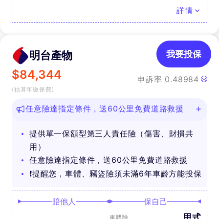
詳情
明台產物
我要投保
$
84,344
申訴率
0.48984
(估算年繳保費)
任意險達指定條件，送60公里免費道路救援
提供單一保額型第三人責任險（傷害、財損共
用）
任意險達指定條件，送60公里免費道路救援
❗提醒您，車體、竊盜險須未滿6年車齡方能投保
賠他人
保自己
甲式
車體險