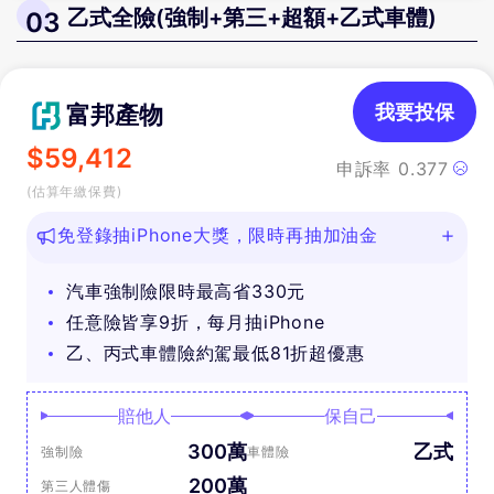
乙式全險(強制+第三+超額+乙式車體)
03
富邦產物
我要投保
$
59,412
申訴率
0.377
(估算年繳保費)
免登錄抽iPhone大獎，限時再抽加油金
汽車強制險限時最高省330元
任意險皆享9折，每月抽iPhone
乙、丙式車體險約駕最低81折超優惠
賠他人
保自己
300萬
乙式
強制險
車體險
200萬
第三人體傷