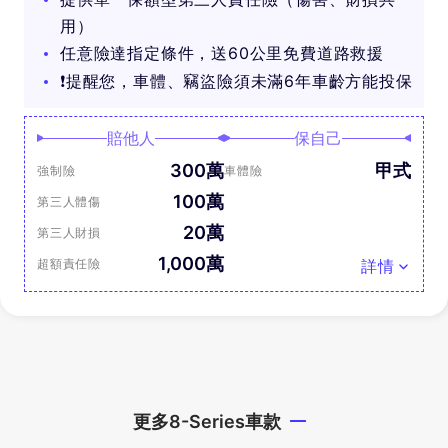
用）
任意險達指定條件，送60公里免費道路救援
❗提醒您，車體、竊盜險須未滿6年車齡方能投保
賠他人
保自己
300萬
甲式
強制險
車體險
100萬
第三人體傷
20萬
第三人財損
1,000萬
超額責任險
詳情
更多8-Series車款