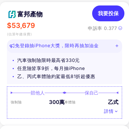
富邦產物
我要投保
$
53,679
申訴率
0.377
(估算年繳保費)
免登錄抽iPhone大獎，限時再抽加油金
汽車強制險限時最高省330元
任意險皆享9折，每月抽iPhone
乙、丙式車體險約駕最低81折超優惠
賠他人
保自己
300萬
乙式
強制險
車體險
詳情