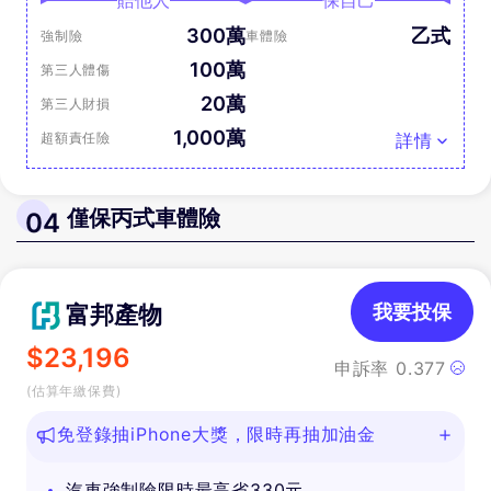
賠他人
保自己
300萬
乙式
強制險
車體險
100萬
第三人體傷
20萬
第三人財損
1,000萬
超額責任險
詳情
僅保丙式車體險
04
富邦產物
我要投保
$
23,196
申訴率
0.377
(估算年繳保費)
免登錄抽iPhone大獎，限時再抽加油金
汽車強制險限時最高省330元