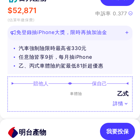
$
52,871
申訴率
0.377
(估算年繳保費)
免登錄抽iPhone大獎，限時再抽加油金
汽車強制險限時最高省330元
任意險皆享9折，每月抽iPhone
乙、丙式車體險約駕最低81折超優惠
賠他人
保自己
乙式
車體險
詳情
明台產物
我要投保