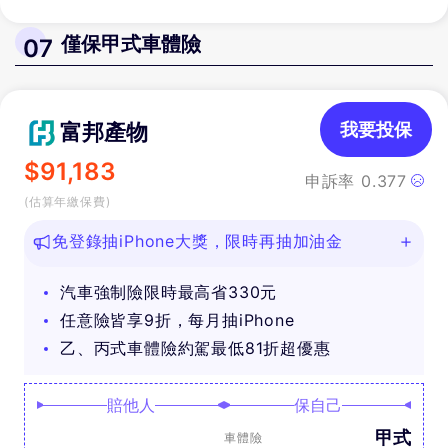
僅保甲式車體險
07
富邦產物
我要投保
$
91,183
申訴率
0.377
(估算年繳保費)
免登錄抽iPhone大獎，限時再抽加油金
汽車強制險限時最高省330元
任意險皆享9折，每月抽iPhone
乙、丙式車體險約駕最低81折超優惠
賠他人
保自己
甲式
車體險