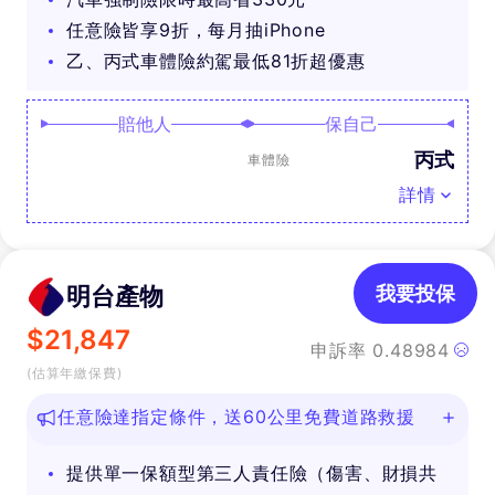
任意險皆享9折，每月抽iPhone
乙、丙式車體險約駕最低81折超優惠
賠他人
保自己
丙式
車體險
詳情
明台產物
我要投保
$
21,847
申訴率
0.48984
(估算年繳保費)
任意險達指定條件，送60公里免費道路救援
提供單一保額型第三人責任險（傷害、財損共