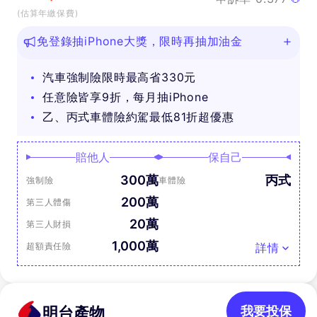
(估算年繳保費)
免登錄抽iPhone大獎，限時再抽加油金
汽車強制險限時最高省330元
任意險皆享9折，每月抽iPhone
乙、丙式車體險約駕最低81折超優惠
賠他人
保自己
300萬
丙式
強制險
車體險
200萬
第三人體傷
20萬
第三人財損
1,000萬
超額責任險
詳情
明台產物
我要投保