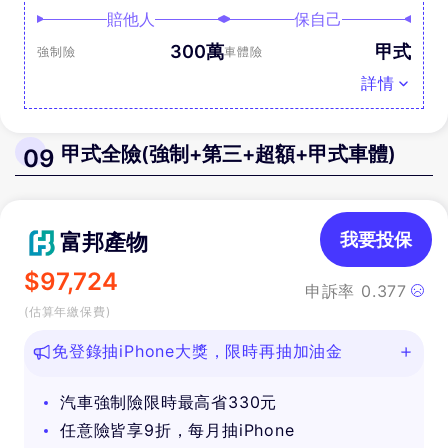
賠他人
保自己
300萬
甲式
強制險
車體險
詳情
甲式全險(強制+第三+超額+甲式車體)
09
富邦產物
我要投保
$
97,724
申訴率
0.377
(估算年繳保費)
免登錄抽iPhone大獎，限時再抽加油金
汽車強制險限時最高省330元
任意險皆享9折，每月抽iPhone