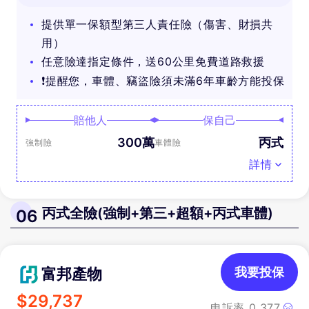
提供單一保額型第三人責任險（傷害、財損共
用）
任意險達指定條件，送60公里免費道路救援
❗提醒您，車體、竊盜險須未滿6年車齡方能投保
賠他人
保自己
300萬
丙式
強制險
車體險
詳情
丙式全險(強制+第三+超額+丙式車體)
06
富邦產物
我要投保
$
29,737
申訴率
0.377