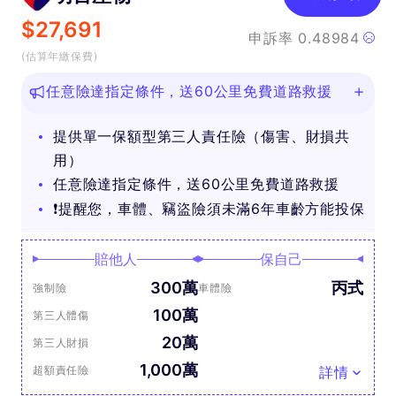
$
27,691
申訴率
0.48984
(估算年繳保費)
任意險達指定條件，送60公里免費道路救援
提供單一保額型第三人責任險（傷害、財損共
用）
任意險達指定條件，送60公里免費道路救援
❗提醒您，車體、竊盜險須未滿6年車齡方能投保
賠他人
保自己
300萬
丙式
強制險
車體險
100萬
第三人體傷
20萬
第三人財損
1,000萬
超額責任險
詳情