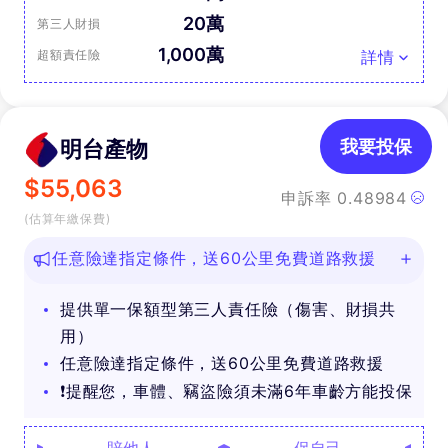
20萬
第三人財損
1,000萬
超額責任險
詳情
明台產物
我要投保
$
55,063
申訴率
0.48984
(估算年繳保費)
任意險達指定條件，送60公里免費道路救援
提供單一保額型第三人責任險（傷害、財損共
用）
任意險達指定條件，送60公里免費道路救援
❗提醒您，車體、竊盜險須未滿6年車齡方能投保