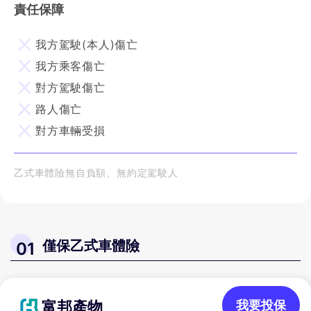
責任保障
我方駕駛(本人)傷亡
我方乘客傷亡
對方駕駛傷亡
路人傷亡
對方車輛受損
乙式車體險無自負額、無約定駕駛人
僅保乙式車體險
01
富邦產物
我要投保