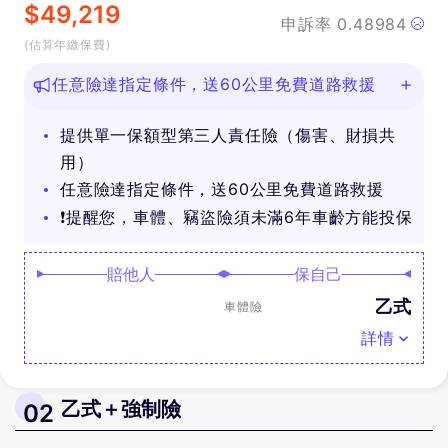
$
49,219
申訴率
0.48984
(估算年繳保費)
任意險達指定條件，送60公里免費道路救援
提供單一保額型第三人責任險（傷害、財損共
用）
任意險達指定條件，送60公里免費道路救援
❗提醒您，車體、竊盜險須未滿6年車齡方能投保
賠他人
保自己
乙式
車體險
詳情
乙式＋強制險
02