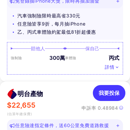
免登錄抽iPhone大獎，限時再抽加油金
汽車強制險限時最高省330元
任意險皆享9折，每月抽iPhone
乙、丙式車體險約駕最低81折超優惠
賠他人
保自己
300萬
丙式
強制險
車體險
詳情
明台產物
我要投保
$
22,655
申訴率
0.48984
(估算年繳保費)
任意險達指定條件，送60公里免費道路救援