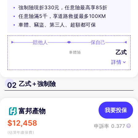
可抽好禮
強制險現折330元，任意險最高享85折
任意險滿5千，享道路救援最多100KM
車體、竊盜、第三人、超額都可保
賠他人
保自己
乙式
車體險
詳情
乙式＋強制險
02
富邦產物
我要投保
$
12,458
申訴率
0.377
(估算年繳保費)