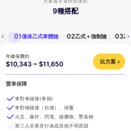
大家最常選擇投保的
9
種搭配
01
02
03
僅保乙式車體險
乙式＋強制險
乙
年繳保費約
比方案
$10,343 ~ $11,650
愛車保障
車對車碰撞(車禍)
車對物碰撞（自撞）、傾覆
火災、爆炸、閃電、拋擲物、墜落物
第三人非善意行為或其他不明原因