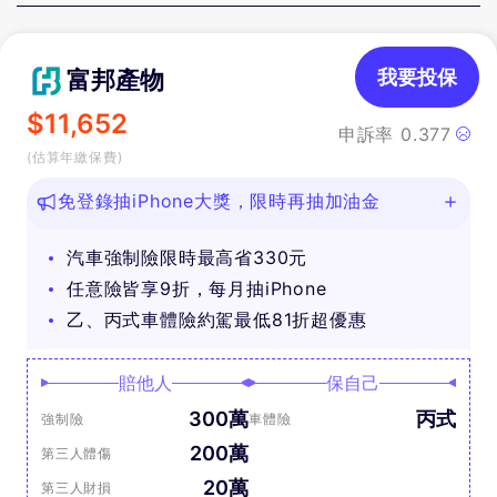
富邦產物
我要投保
$
11,652
申訴率
0.377
(估算年繳保費)
免登錄抽iPhone大獎，限時再抽加油金
汽車強制險限時最高省330元
任意險皆享9折，每月抽iPhone
乙、丙式車體險約駕最低81折超優惠
賠他人
保自己
300萬
丙式
強制險
車體險
200萬
第三人體傷
20萬
第三人財損