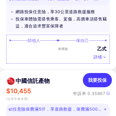
禮
網路投保任意險，享30公里道路救援服務
投保車體險需搭售乘客、駕傷，高價車須搭售竊
盜，適合追求豐富保障者
賠他人
保自己
乙式
車體險
詳情
中國信託產物
我要投保
$
10,455
申訴率
0.35867
(估算年繳保費)
任意險保費滿5仟，享道路救援，保費滿500即