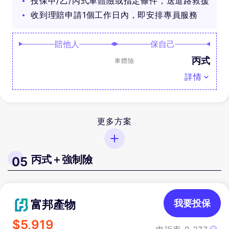
投保甲/乙/丙式車體險或指定條件，送道路救援
收到理賠申請1個工作日內，即安排專員服務
賠他人
保自己
丙式
車體險
詳情
更多方案
丙式＋強制險
05
富邦產物
我要投保
$
5,919