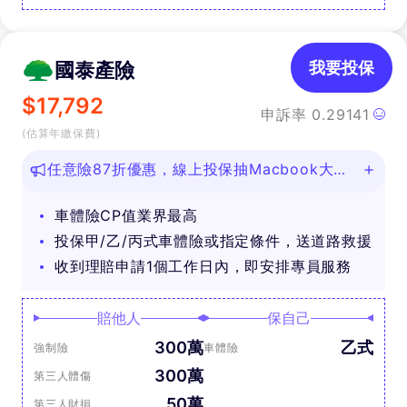
國泰產險
我要投保
$
17,792
申訴率
0.29141
(估算年繳保費)
任意險87折優惠，線上投保抽Macbook大
獎！
車體險CP值業界最高
投保甲/乙/丙式車體險或指定條件，送道路救援
收到理賠申請1個工作日內，即安排專員服務
賠他人
保自己
300萬
乙式
強制險
車體險
300萬
第三人體傷
50萬
第三人財損