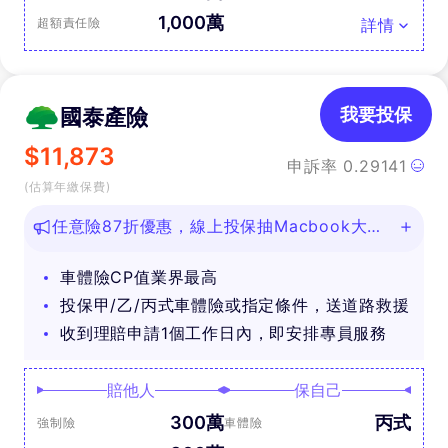
1,000萬
超額責任險
詳情
國泰產險
我要投保
$
11,873
申訴率
0.29141
(估算年繳保費)
任意險87折優惠，線上投保抽Macbook大
獎！
車體險CP值業界最高
投保甲/乙/丙式車體險或指定條件，送道路救援
收到理賠申請1個工作日內，即安排專員服務
賠他人
保自己
300萬
丙式
強制險
車體險