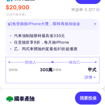
$
20,900
申訴率
0.377
(估算年繳保費)
免登錄抽iPhone大獎，限時再抽加油金
汽車強制險限時最高省330元
任意險皆享9折，每月抽iPhone
乙、丙式車體險約駕最低81折超優惠
賠他人
保自己
300萬
甲式
強制險
車體險
詳情
國泰產險
我要投保