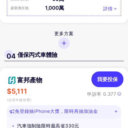
1,000萬
超額責任險
詳情
更多方案
僅保丙式車體險
04
富邦產物
我要投保
$
5,111
申訴率
0.377
(估算年繳保費)
免登錄抽iPhone大獎，限時再抽加油金
汽車強制險限時最高省330元