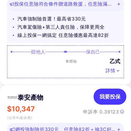
投保任意險符合條件贈道路救援，任意險滿
888再抽好禮
汽車強制險首選！最高省330元
汽車駕傷險+第三人責任險，保障更周全
線上投保一網搞定 任意險優惠最高達82折
賠他人
保自己
乙式
車體險
詳情
泰安產物
我要投保
$
10,347
申訴率
0.39123
(估算年繳保費)
網投強制險折330元、任意險82折＋抽3C好