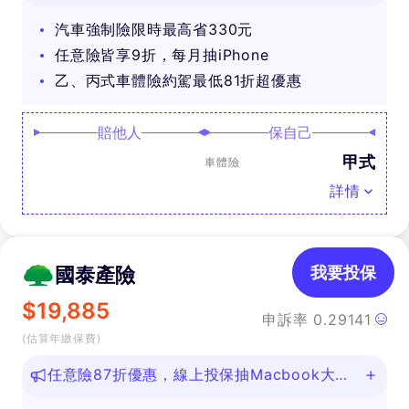
汽車強制險限時最高省330元
任意險皆享9折，每月抽iPhone
乙、丙式車體險約駕最低81折超優惠
賠他人
保自己
甲式
車體險
詳情
國泰產險
我要投保
$
19,885
申訴率
0.29141
(估算年繳保費)
任意險87折優惠，線上投保抽Macbook大
獎！