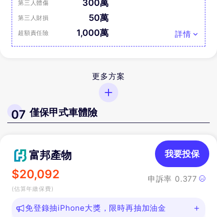
300萬
第三人體傷
50萬
第三人財損
1,000萬
超額責任險
詳情
更多方案
僅保甲式車體險
07
富邦產物
我要投保
$
20,092
申訴率
0.377
(估算年繳保費)
免登錄抽iPhone大獎，限時再抽加油金