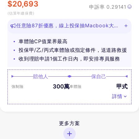
$
20,693
申訴率
0.29141
(估算年繳保費)
任意險87折優惠，線上投保抽Macbook大
獎！
車體險CP值業界最高
投保甲/乙/丙式車體險或指定條件，送道路救援
收到理賠申請1個工作日內，即安排專員服務
賠他人
保自己
300萬
甲式
強制險
車體險
詳情
更多方案