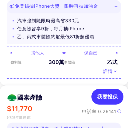
免登錄抽iPhone大獎，限時再抽加油金
汽車強制險限時最高省330元
任意險皆享9折，每月抽iPhone
乙、丙式車體險約駕最低81折超優惠
賠他人
保自己
300萬
乙式
強制險
車體險
詳情
國泰產險
我要投保
$
11,770
申訴率
0.29141
(估算年繳保費)