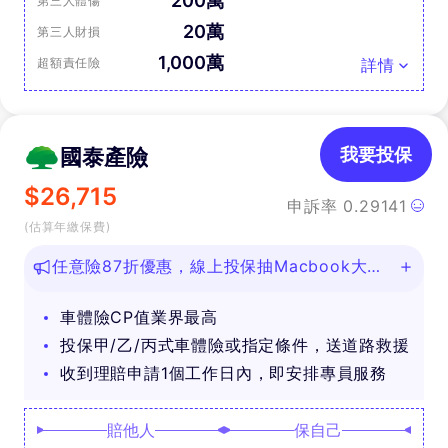
200萬
第三人體傷
20萬
第三人財損
1,000萬
超額責任險
詳情
國泰產險
我要投保
$
26,715
申訴率
0.29141
(估算年繳保費)
任意險87折優惠，線上投保抽Macbook大
獎！
車體險CP值業界最高
投保甲/乙/丙式車體險或指定條件，送道路救援
收到理賠申請1個工作日內，即安排專員服務
賠他人
保自己