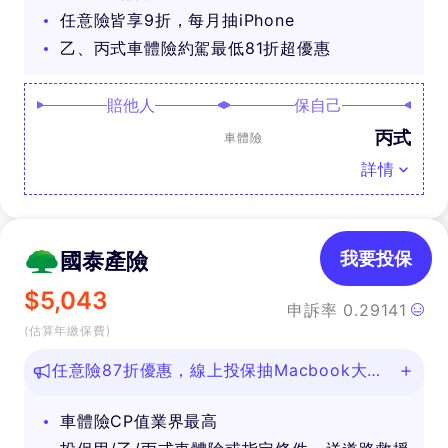
任意險皆享9折，每月抽iPhone
乙、丙式車體險約駕最低81折超優惠
賠他人
保自己
丙式
車體險
詳情
國泰產險
我要投保
$
5,043
申訴率
0.29141
(估算年繳保費)
任意險87折優惠，線上投保抽Macbook大
獎！
車體險CP值業界最高