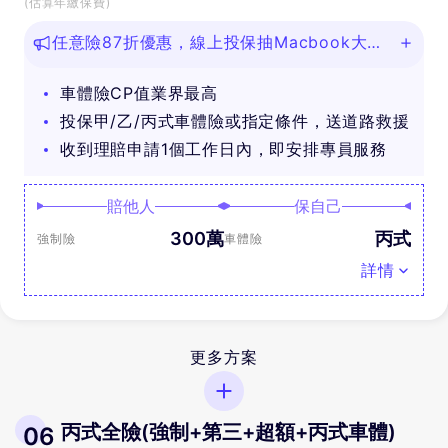
(估算年繳保費)
任意險87折優惠，線上投保抽Macbook大
獎！
車體險CP值業界最高
投保甲/乙/丙式車體險或指定條件，送道路救援
收到理賠申請1個工作日內，即安排專員服務
賠他人
保自己
300萬
丙式
強制險
車體險
詳情
更多方案
丙式全險(強制+第三+超額+丙式車體)
06