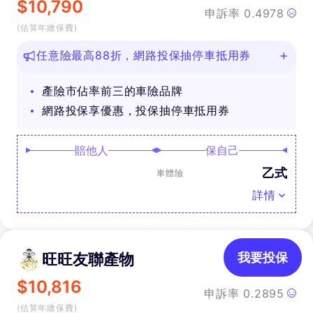
$
10,790
申訴率
0.4978
(估算年繳保費)
任意險最高88折，網路投保抽停車抵用券
產險市佔率前三的車險品牌
網路投保享優惠，投保抽停車抵用券
賠他人
保自己
乙式
車體險
詳情
旺旺友聯產物
我要投保
$
10,816
申訴率
0.2895
(估算年繳保費)