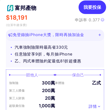
富邦產物
我要投保
$
18,191
申訴率
0.377
(估算年繳保費)
免登錄抽iPhone大獎，限時再抽加油金
汽車強制險限時最高省330元
任意險皆享9折，每月抽iPhone
乙、丙式車體險約駕最低81折超優惠
賠他人
保自己
300萬
乙式
強制險
車體險
200萬
第三人體傷
20萬
第三人財損
1,000萬
超額責任險
詳情