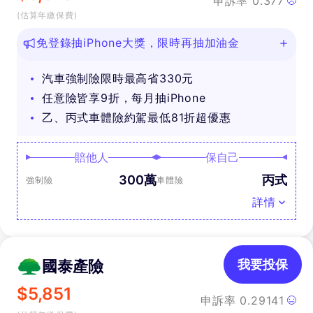
申訴率
0.377
(估算年繳保費)
免登錄抽iPhone大獎，限時再抽加油金
汽車強制險限時最高省330元
任意險皆享9折，每月抽iPhone
乙、丙式車體險約駕最低81折超優惠
賠他人
保自己
300萬
丙式
強制險
車體險
詳情
國泰產險
我要投保
$
5,851
申訴率
0.29141