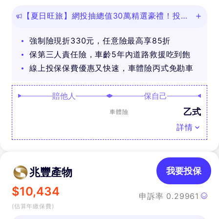
【夏日旺旅】網投抽總值30萬精選豪禮！投保
任意險享免費道路救援
強制險現折330元，任意險最高享85折
保第三人責任險，車齡5年內道路救援吃到飽
線上投保保費優惠又快速，車體險丙式免勘車
賠他人
保自己
乙式
車體險
詳情
兆豐產物
我要投保
$
10,434
申訴率
0.29961
(估算年繳保費)