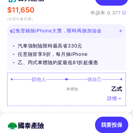
$
11,650
申訴率
0.377
(估算年繳保費)
免登錄抽iPhone大獎，限時再抽加油金
汽車強制險限時最高省330元
任意險皆享9折，每月抽iPhone
乙、丙式車體險約駕最低81折超優惠
賠他人
保自己
乙式
車體險
詳情
國泰產險
我要投保