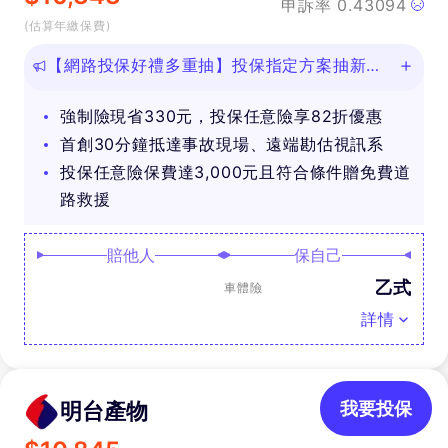
申訴率
0.43094
(估算年繳保費)
【網路投保好禮多重抽】投保指定方案抽新款
iPhone等好禮！
強制險現省330元，投保任意險享82折優惠
首創30分鐘抵達事故現場、遠端勘估視訊系
投保任意險保費達3,000元且符合條件贈免費道
路救援
賠他人
保自己
乙式
車體險
詳情
明台產物
我要投保