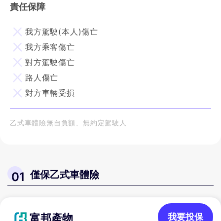
責任保障
我方駕駛(本人)傷亡
我方乘客傷亡
對方駕駛傷亡
路人傷亡
對方車輛受損
乙式車體險無自負額、無約定駕駛人
僅保乙式車體險
01
富邦產物
我要投保