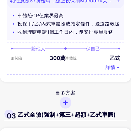
任意險87折優惠，線上投保抽Macbook大
獎！
車體險CP值業界最高
投保甲/乙/丙式車體險或指定條件，送道路救援
收到理賠申請1個工作日內，即安排專員服務
賠他人
保自己
300萬
乙式
強制險
車體險
詳情
更多方案
乙式全險(強制+第三+超額+乙式車體)
03