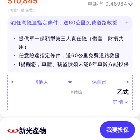
$
10,845
申訴率
0.48984
(估算年繳保費)
任意險達指定條件，送60公里免費道路救援
提供單一保額型第三人責任險（傷害、財損共
用）
任意險達指定條件，送60公里免費道路救援
❗提醒您，車體、竊盜險須未滿6年車齡方能投保
賠他人
保自己
乙式
車體險
詳情
新光產物
我要投保