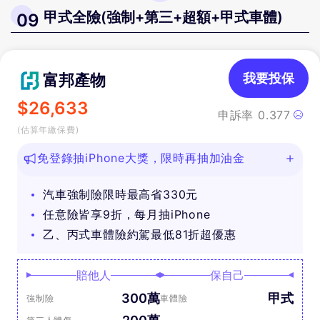
甲式全險(強制+第三+超額+甲式車體)
09
富邦產物
我要投保
$
26,633
申訴率
0.377
(估算年繳保費)
免登錄抽iPhone大獎，限時再抽加油金
汽車強制險限時最高省330元
任意險皆享9折，每月抽iPhone
乙、丙式車體險約駕最低81折超優惠
賠他人
保自己
300萬
甲式
強制險
車體險