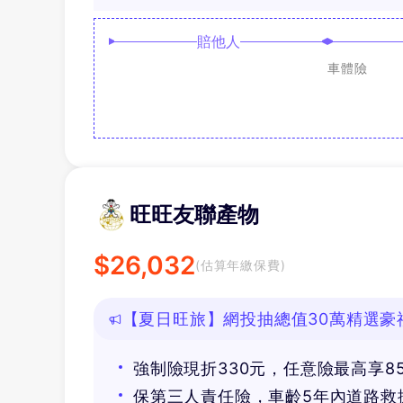
賠他人
車體險
旺旺友聯產物
$
26,032
(估算年繳保費)
【夏日旺旅】網投抽總值30萬精選豪
享免費道路救援
強制險現折330元，任意險最高享8
保第三人責任險，車齡5年內道路救