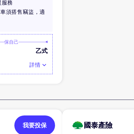
援服務
價車須搭售竊盜，適
保自己
乙式
詳情
國泰產險
我要投保