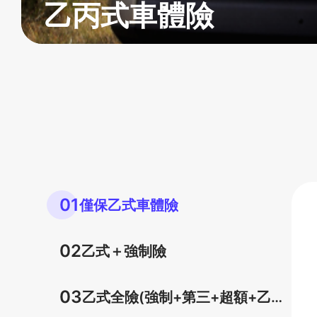
乙丙式車體險
01
僅保乙式車體險
02
乙式＋強制險
03
乙式全險(強制+第三+超額+乙式