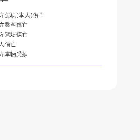
方駕駛(本人)傷亡
方乘客傷亡
方駕駛傷亡
人傷亡
方車輛受損