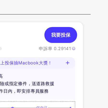
我要投保
申訴率
0.29141
)
上投保抽Macbook大獎！
高
體險或指定條件，送道路救援
工作日內，即安排專員服務
保自己