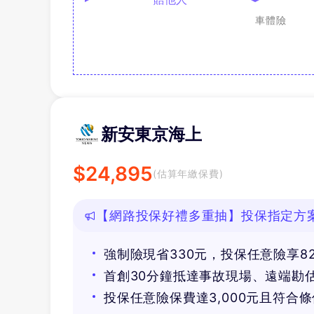
車體險
新安東京海上
$
24,895
(估算年繳保費)
【網路投保好禮多重抽】投保指定方案抽
等好禮！
強制險現省330元，投保任意險享8
首創30分鐘抵達事故現場、遠端勘
投保任意險保費達3,000元且符合