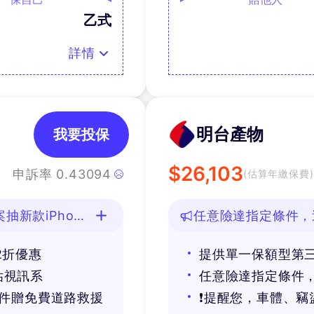
乙式
詳情
明台產物
我要投保
$
26,103
申訴率
0.43094
(估算年繳保費)
新款iPhone
任意險達指定條件，
2折優惠
提供單一保額型第
估視訊系
任意險達指定條件，
條件贈免費道路救援
❗提醒您，車體、竊