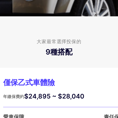
大家最常選擇投保的
9
種搭配
僅保乙式車體險
$24,895 ~ $28,040
年繳保費約
愛車保障
責任