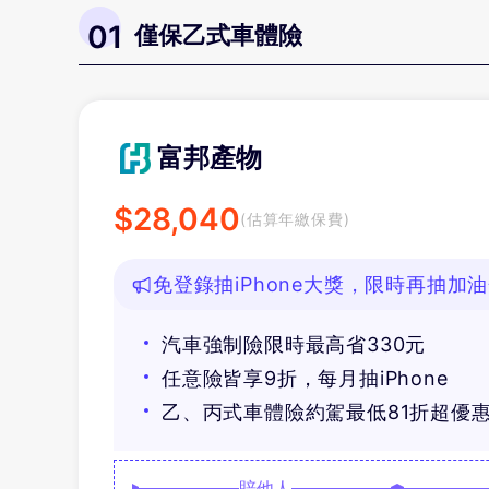
01
僅保乙式車體險
富邦產物
$
28,040
(估算年繳保費)
免登錄抽iPhone大獎，限時再抽加
汽車強制險限時最高省330元
任意險皆享9折，每月抽iPhone
乙、丙式車體險約駕最低81折超優
賠他人