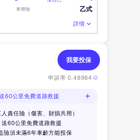
乙式
車體險
詳情
我要投保
申訴率
0.48984
送60公里免費道路救援
三人責任險（傷害、財損共用）
送60公里免費道路救援
盜險須未滿6年車齡方能投保