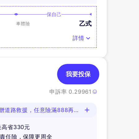
保自己
乙式
車體險
詳情
我要投保
申訴率
0.29961
贈道路救援，任意險滿888再抽
高省330元
人責任險，保障更周全