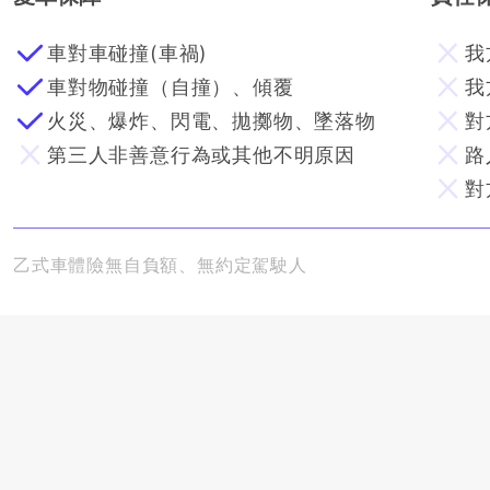
車對車碰撞(車禍)
我
車對物碰撞（自撞）、傾覆
我
火災、爆炸、閃電、拋擲物、墜落物
對
第三人非善意行為或其他不明原因
路
對
乙式車體險無自負額、無約定駕駛人