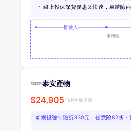
線上投保保費優惠又快速，車體險
賠他人
車體險
泰安產物
$
24,905
(估算年繳保費)
網投強制險折330元、任意險82折＋