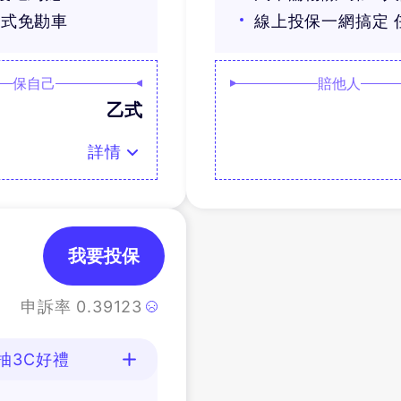
丙式免勘車
線上投保一網搞定 
保自己
賠他人
乙式
詳情
我要投保
申訴率
0.39123
抽3C好禮