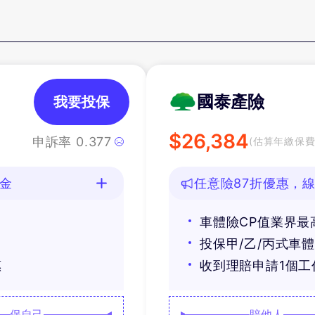
國泰產險
我要投保
$
26,384
申訴率
0.377
(估算年繳保費
油金
任意險87折優惠，線
車體險CP值業界最
投保甲/乙/丙式車
惠
收到理賠申請1個
保自己
賠他人