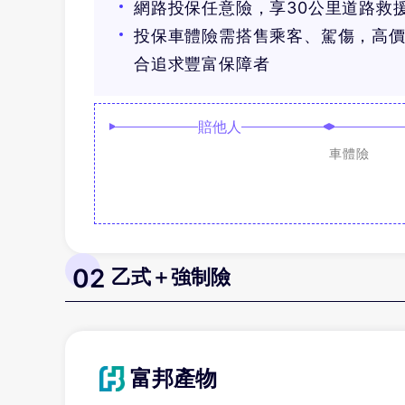
網路投保任意險，享30公里道路救
投保車體險需搭售乘客、駕傷，高
合追求豐富保障者
賠他人
車體險
02
乙式＋強制險
富邦產物