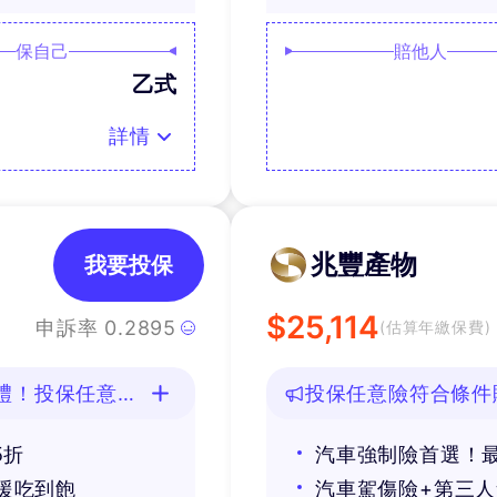
保自己
賠他人
乙式
詳情
兆豐產物
我要投保
$
25,114
申訴率
0.2895
(估算年繳保費)
禮！投保任意險
投保任意險符合條件
好禮
5折
汽車強制險首選！最
援吃到飽
汽車駕傷險+第三