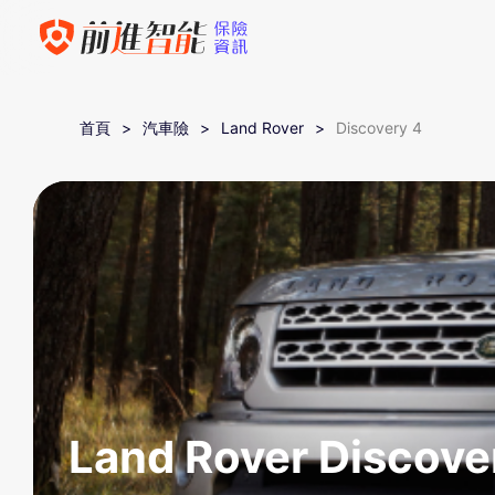
首頁
汽車險
Land Rover
Discovery 4
Land Rover Disco