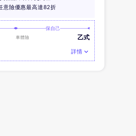
任意險優惠最高達82折
保自己
乙式
車體險
詳情