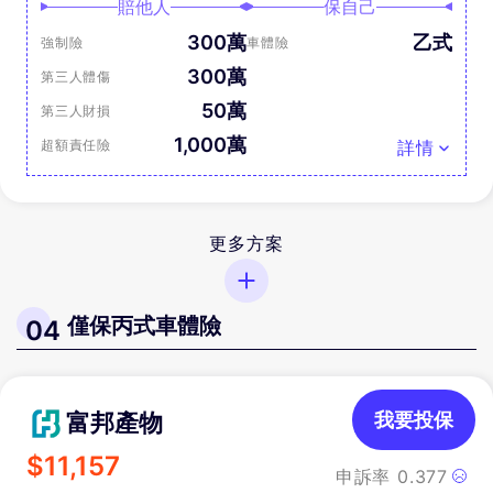
賠他人
保自己
300萬
乙式
強制險
車體險
300萬
第三人體傷
50萬
第三人財損
1,000萬
超額責任險
詳情
更多方案
僅保丙式車體險
04
富邦產物
我要投保
$
11,157
申訴率
0.377