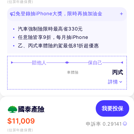
(估算年繳保費)
免登錄抽iPhone大獎，限時再抽加油金
汽車強制險限時最高省330元
任意險皆享9折，每月抽iPhone
乙、丙式車體險約駕最低81折超優惠
賠他人
保自己
丙式
車體險
詳情
國泰產險
我要投保
$
11,009
申訴率
0.29141
(估算年繳保費)