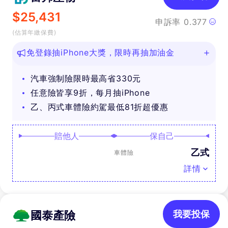
$
25,431
申訴率
0.377
(估算年繳保費)
免登錄抽iPhone大獎，限時再抽加油金
汽車強制險限時最高省330元
任意險皆享9折，每月抽iPhone
乙、丙式車體險約駕最低81折超優惠
賠他人
保自己
乙式
車體險
詳情
國泰產險
我要投保