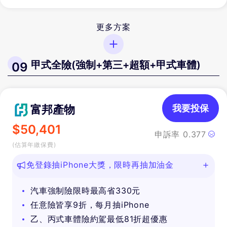
更多方案
甲式全險(強制+第三+超額+甲式車體)
09
富邦產物
我要投保
$
50,401
申訴率
0.377
(估算年繳保費)
免登錄抽iPhone大獎，限時再抽加油金
汽車強制險限時最高省330元
任意險皆享9折，每月抽iPhone
乙、丙式車體險約駕最低81折超優惠