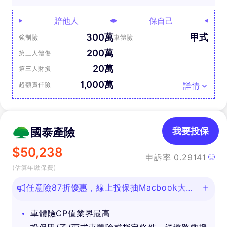
賠他人
保自己
300萬
甲式
強制險
車體險
200萬
第三人體傷
20萬
第三人財損
1,000萬
超額責任險
詳情
國泰產險
我要投保
$
50,238
申訴率
0.29141
(估算年繳保費)
任意險87折優惠，線上投保抽Macbook大
獎！
車體險CP值業界最高