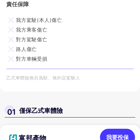
責任保障
我方駕駛(本人)傷亡
我方乘客傷亡
對方駕駛傷亡
路人傷亡
對方車輛受損
乙式車體險無自負額、無約定駕駛人
僅保乙式車體險
01
富邦產物
我要投保