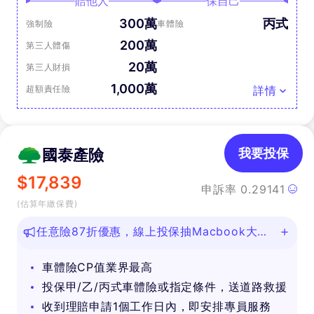
賠他人
保自己
300萬
丙式
強制險
車體險
200萬
第三人體傷
20萬
第三人財損
1,000萬
超額責任險
詳情
國泰產險
我要投保
$
17,839
申訴率
0.29141
(估算年繳保費)
任意險87折優惠，線上投保抽Macbook大
獎！
車體險CP值業界最高
投保甲/乙/丙式車體險或指定條件，送道路救援
收到理賠申請1個工作日內，即安排專員服務