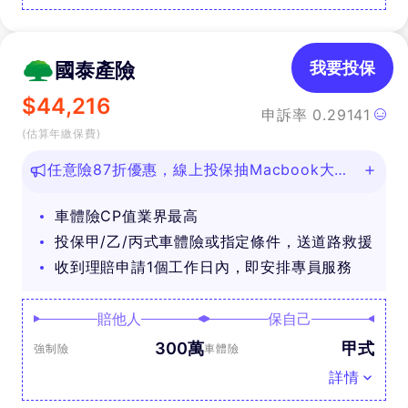
國泰產險
我要投保
$
44,216
申訴率
0.29141
(估算年繳保費)
任意險87折優惠，線上投保抽Macbook大
獎！
車體險CP值業界最高
投保甲/乙/丙式車體險或指定條件，送道路救援
收到理賠申請1個工作日內，即安排專員服務
賠他人
保自己
300萬
甲式
強制險
車體險
詳情