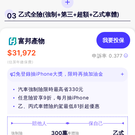
乙式全險(強制+第三+超額+乙式車體)
03
富邦產物
我要投保
$
31,972
申訴率
0.377
(估算年繳保費)
免登錄抽iPhone大獎，限時再抽加油金
汽車強制險限時最高省330元
任意險皆享9折，每月抽iPhone
乙、丙式車體險約駕最低81折超優惠
賠他人
保自己
300萬
乙式
強制險
車體險