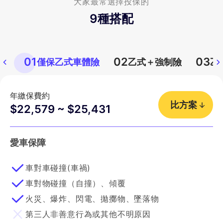
大家最常選擇投保的
9
種搭配
01
02
03
僅保乙式車體險
乙式＋強制險
乙
年繳保費約
比方案
$22,579 ~ $25,431
愛車保障
車對車碰撞(車禍)
車對物碰撞（自撞）、傾覆
火災、爆炸、閃電、拋擲物、墜落物
第三人非善意行為或其他不明原因