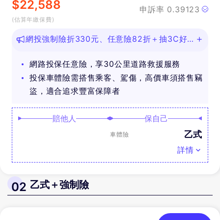
$
22,588
申訴率
0.39123
(估算年繳保費)
網投強制險折330元、任意險82折＋抽3C好
禮
網路投保任意險，享30公里道路救援服務
投保車體險需搭售乘客、駕傷，高價車須搭售竊
盜，適合追求豐富保障者
賠他人
保自己
乙式
車體險
詳情
乙式＋強制險
02