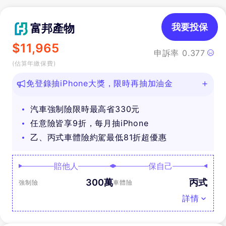
富邦產物
我要投保
$
11,965
申訴率
0.377
(估算年繳保費)
免登錄抽iPhone大獎，限時再抽加油金
汽車強制險限時最高省330元
任意險皆享9折，每月抽iPhone
乙、丙式車體險約駕最低81折超優惠
賠他人
保自己
300萬
丙式
強制險
車體險
詳情