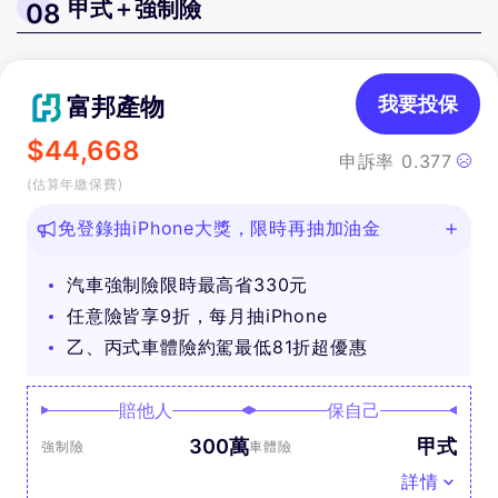
甲式＋強制險
08
富邦產物
我要投保
$
44,668
申訴率
0.377
(估算年繳保費)
免登錄抽iPhone大獎，限時再抽加油金
汽車強制險限時最高省330元
任意險皆享9折，每月抽iPhone
乙、丙式車體險約駕最低81折超優惠
賠他人
保自己
300萬
甲式
強制險
車體險
詳情