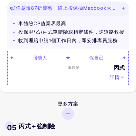
任意險87折優惠，線上投保抽Macbook大
獎！
車體險CP值業界最高
投保甲/乙/丙式車體險或指定條件，送道路救援
收到理賠申請1個工作日內，即安排專員服務
賠他人
保自己
丙式
車體險
詳情
更多方案
丙式＋強制險
05