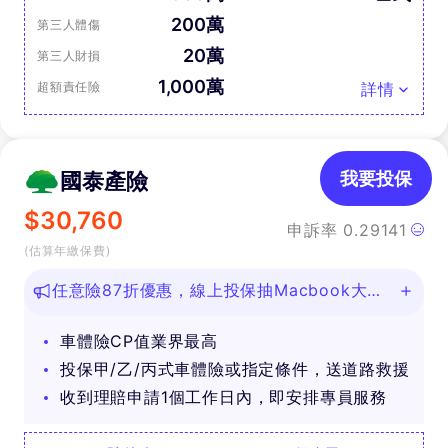
200萬
第三人體傷
20萬
第三人財損
1,000萬
超額責任險
詳情
國泰產險
我要投保
$
30,760
申訴率
0.29141
(估算年繳保費)
任意險87折優惠，線上投保抽Macbook大
獎！
車體險CP值業界最高
投保甲/乙/丙式車體險或指定條件，送道路救援
收到理賠申請1個工作日內，即安排專員服務