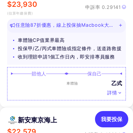
$
23,930
申訴率
0.29141
(估算年繳保費)
任意險87折優惠，線上投保抽Macbook大
獎！
車體險CP值業界最高
投保甲/乙/丙式車體險或指定條件，送道路救援
收到理賠申請1個工作日內，即安排專員服務
賠他人
保自己
乙式
車體險
詳情
新安東京海上
我要投保
$
22,579