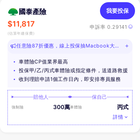
國泰產險
我要投保
$
11,817
申訴率
0.29141
(估算年繳保費)
任意險87折優惠，線上投保抽Macbook大
獎！
車體險CP值業界最高
投保甲/乙/丙式車體險或指定條件，送道路救援
收到理賠申請1個工作日內，即安排專員服務
賠他人
保自己
300萬
丙式
強制險
車體險
詳情