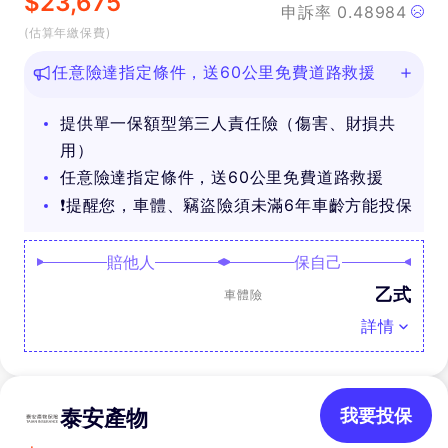
$
23,675
申訴率
0.48984
(估算年繳保費)
任意險達指定條件，送60公里免費道路救援
提供單一保額型第三人責任險（傷害、財損共
用）
任意險達指定條件，送60公里免費道路救援
❗提醒您，車體、竊盜險須未滿6年車齡方能投保
賠他人
保自己
乙式
車體險
詳情
泰安產物
我要投保