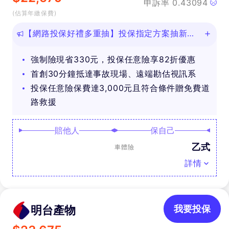
申訴率
0.43094
(估算年繳保費)
【網路投保好禮多重抽】投保指定方案抽新款
iPhone等好禮！
強制險現省330元，投保任意險享82折優惠
首創30分鐘抵達事故現場、遠端勘估視訊系
投保任意險保費達3,000元且符合條件贈免費道
路救援
賠他人
保自己
乙式
車體險
詳情
明台產物
我要投保