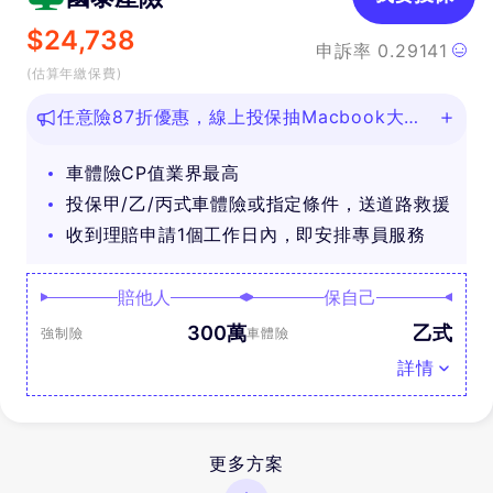
$
24,738
申訴率
0.29141
(估算年繳保費)
任意險87折優惠，線上投保抽Macbook大
獎！
車體險CP值業界最高
投保甲/乙/丙式車體險或指定條件，送道路救援
收到理賠申請1個工作日內，即安排專員服務
賠他人
保自己
300萬
乙式
強制險
車體險
詳情
更多方案