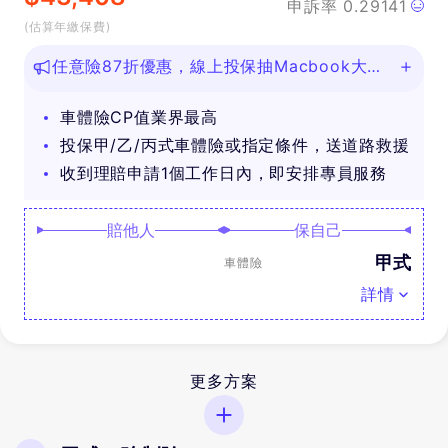
申訴率
0.29141
(估算年繳保費)
任意險87折優惠，線上投保抽Macbook大
獎！
車體險CP值業界最高
投保甲/乙/丙式車體險或指定條件，送道路救援
收到理賠申請1個工作日內，即安排專員服務
賠他人
保自己
甲式
車體險
詳情
更多方案