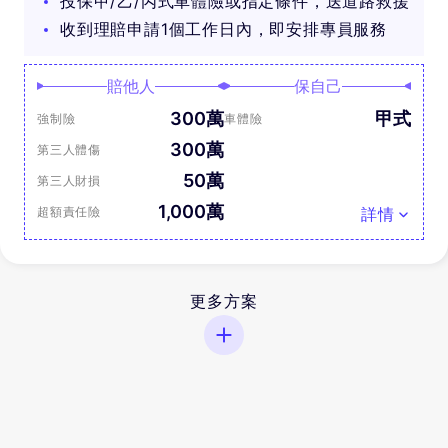
投保甲/乙/丙式車體險或指定條件，送道路救援
收到理賠申請1個工作日內，即安排專員服務
賠他人
保自己
300萬
甲式
強制險
車體險
300萬
第三人體傷
50萬
第三人財損
1,000萬
超額責任險
詳情
更多方案