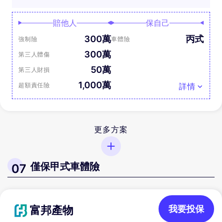
賠他人
保自己
300萬
丙式
強制險
車體險
300萬
第三人體傷
50萬
第三人財損
1,000萬
超額責任險
詳情
更多方案
僅保甲式車體險
07
富邦產物
我要投保