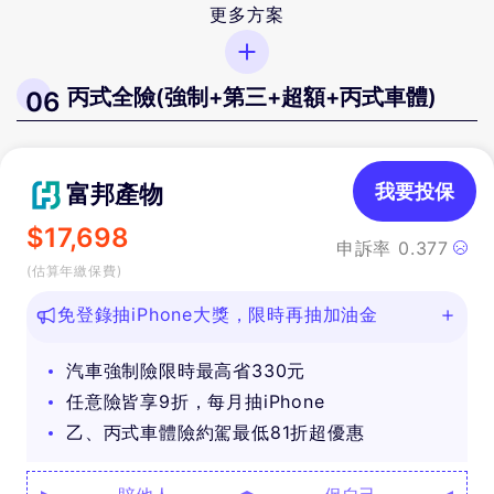
更多方案
丙式全險(強制+第三+超額+丙式車體)
06
富邦產物
我要投保
$
17,698
申訴率
0.377
(估算年繳保費)
免登錄抽iPhone大獎，限時再抽加油金
汽車強制險限時最高省330元
任意險皆享9折，每月抽iPhone
乙、丙式車體險約駕最低81折超優惠