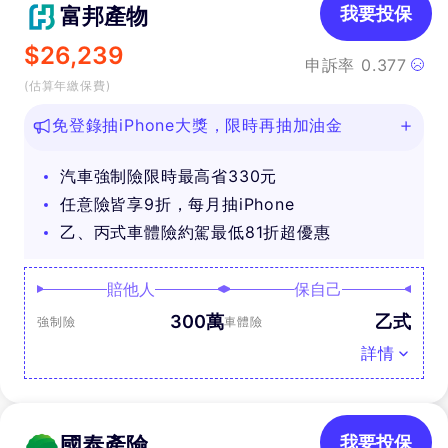
富邦產物
我要投保
$
26,239
申訴率
0.377
(估算年繳保費)
免登錄抽iPhone大獎，限時再抽加油金
汽車強制險限時最高省330元
任意險皆享9折，每月抽iPhone
乙、丙式車體險約駕最低81折超優惠
賠他人
保自己
300萬
乙式
強制險
車體險
詳情
國泰產險
我要投保