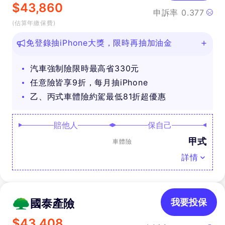
$
43,860
申訴率
0.377
(估算年繳保費)
免登錄抽iPhone大獎，限時再抽加油金
汽車強制險限時最高省330元
任意險皆享9折，每月抽iPhone
乙、丙式車體險約駕最低81折超優惠
賠他人
保自己
甲式
車體險
詳情
國泰產險
我要投保
$
43,408