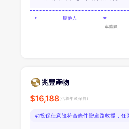
賠他人
車體險
兆豐產物
$
16,188
(估算年繳保費)
投保任意險符合條件贈道路救援，任意
好禮