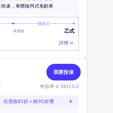
又快速，車體險丙式免勘車
保自己
乙式
車體險
詳情
我要投保
申訴率
0.39123
)
、任意險82折＋抽3C好禮