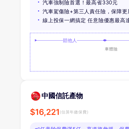
汽車強制險首選！最高省330元
汽車駕傷險+第三人責任險，保障更
線上投保一網搞定 任意險優惠最高達
賠他人
車體險
中國信託產物
$
16,221
(估算年繳保費)