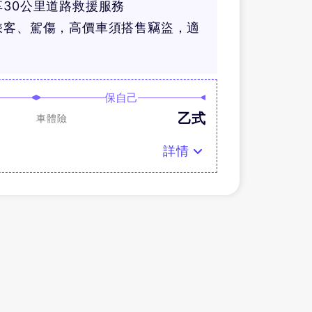
30公里道路救援服務
乘客、駕傷，高價車須搭售竊盜，適
保自己
乙式
車體險
詳情