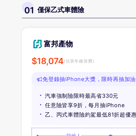
01
僅保乙式車體險
富邦產物
$
18,074
(估算年繳保費)
免登錄抽iPhone大獎，限時再抽加
汽車強制險限時最高省330元
任意險皆享9折，每月抽iPhone
乙、丙式車體險約駕最低81折超優
賠他人