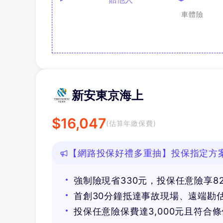
車體險
新安東京海上
$
16,047
(估算年繳保費)
【網路投保好禮多重抽】投保指定方案抽
等好禮！
強制險現省330元，投保任意險享8
首創30分鐘抵達事故現場、遠端勘
投保任意險保費達3,000元且符合