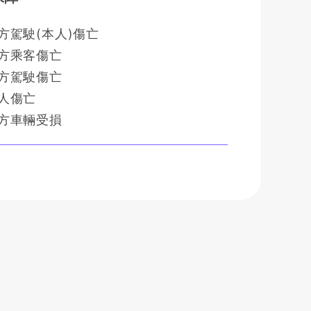
方駕駛(本人)傷亡
方乘客傷亡
方駕駛傷亡
人傷亡
方車輛受損