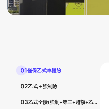
01
僅保乙式車體險
02
乙式＋強制險
03
乙式全險(強制+第三+超額+乙式