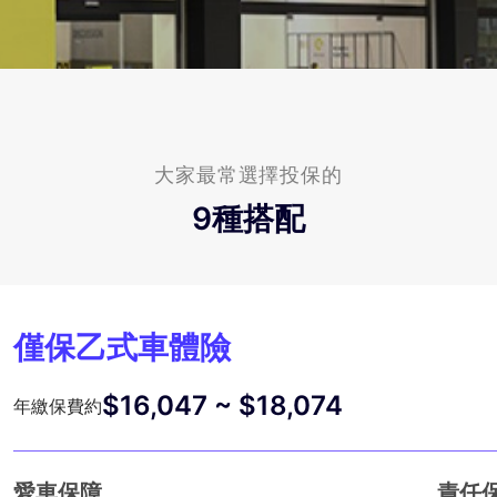
大家最常選擇投保的
9
種搭配
僅保乙式車體險
$16,047 ~ $18,074
年繳保費約
愛車保障
責任