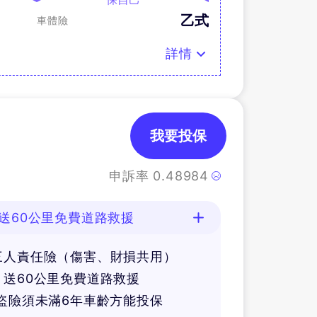
乙式
車體險
詳情
我要投保
申訴率
0.48984
)
送60公里免費道路救援
三人責任險（傷害、財損共用）
送60公里免費道路救援
盜險須未滿6年車齡方能投保