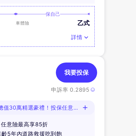
保自己
乙式
車體險
詳情
我要投保
申訴率
0.2895
)
總值30萬精選豪禮！投保任意險
，任意險最高享85折
車齡5年內道路救援吃到飽