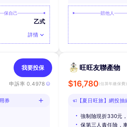
保自己
賠他人
乙式
詳情
旺旺友聯產物
我要投保
$
16,780
申訴率
0.4978
(估算年繳保費
用券
【夏日旺旅】網投抽
享免費道路救援
強制險現折330元
券
保第三人責任險，