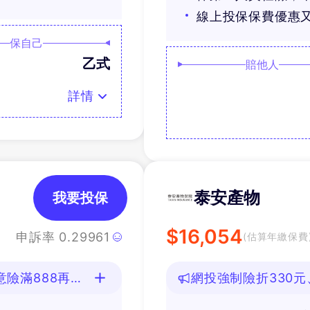
線上投保保費優惠
保自己
乙式
賠他人
詳情
泰安產物
我要投保
$
16,054
申訴率
0.29961
(估算年繳保費
險滿888再抽
網投強制險折330元