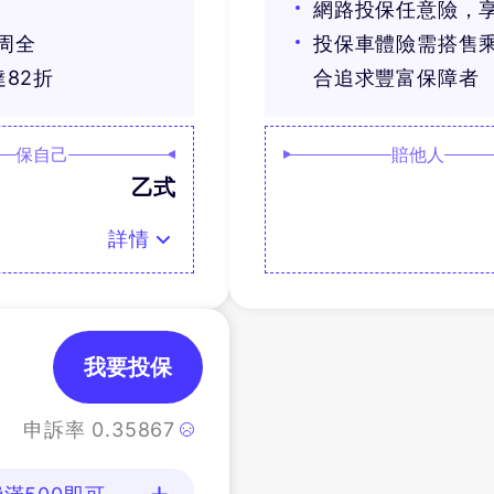
網路投保任意險，享
周全
投保車體險需搭售
82折
合追求豐富保障者
保自己
賠他人
乙式
詳情
我要投保
申訴率
0.35867