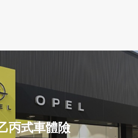
款甲乙丙式車體險