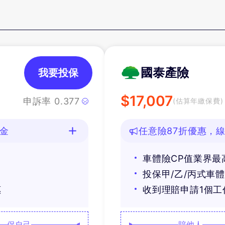
國泰產險
我要投保
$
17,007
申訴率
0.377
(估算年繳保費)
油金
任意險87折優惠，線
車體險CP值業界最
投保甲/乙/丙式車
惠
收到理賠申請1個
保自己
賠他人