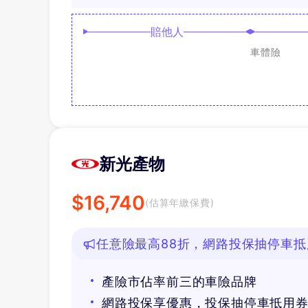
賠他人
車體險
新光產物
$
16,740
(估算年繳保費)
任意險最高88折，網路投保抽停車抵
產險市佔率前三的車險品牌
網路投保享優惠，投保抽停車抵用