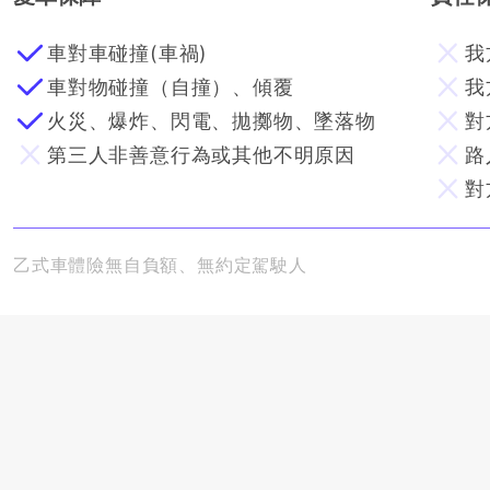
車對車碰撞(車禍)
我
車對物碰撞（自撞）、傾覆
我
火災、爆炸、閃電、拋擲物、墜落物
對
第三人非善意行為或其他不明原因
路
對
乙式車體險無自負額、無約定駕駛人