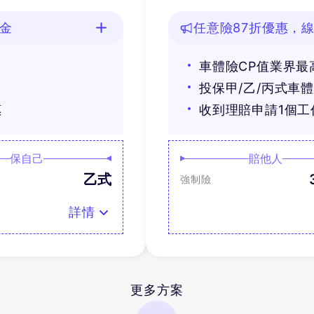
油金
任意險87折優惠，線
車體險CP值業界最
投保甲/乙/丙式車
惠
收到理賠申請1個
保自己
賠他人
乙式
強制險
詳情
更多方案