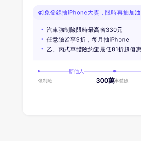
免登錄抽iPhone大獎，限時再抽加
汽車強制險限時最高省330元
任意險皆享9折，每月抽iPhone
乙、丙式車體險約駕最低81折超優
賠他人
300萬
強制險
車體險