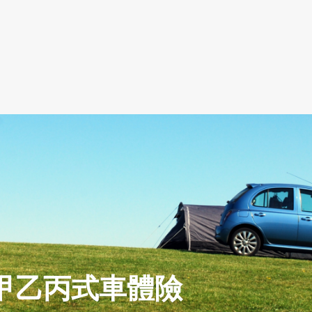
車款甲乙丙式車體險