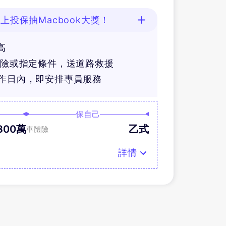
上投保抽Macbook大獎！
高
體險或指定條件，送道路救援
工作日內，即安排專員服務
保自己
300萬
乙式
車體險
詳情