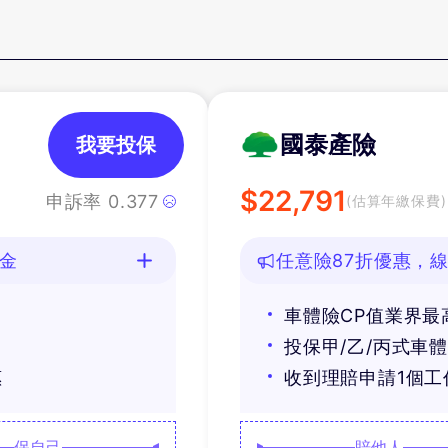
國泰產險
我要投保
$
22,791
申訴率
0.377
(估算年繳保費)
油金
任意險87折優惠，線
車體險CP值業界最
投保甲/乙/丙式車
惠
收到理賠申請1個
保自己
賠他人