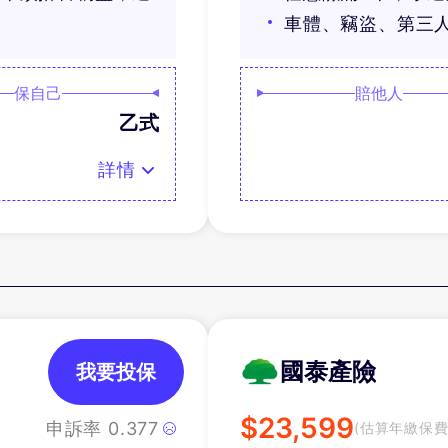
車體、竊盜、第三
保自己
賠他人
乙式
詳情
國泰產險
我要投保
$
23,599
申訴率
0.377
(估算年繳保費