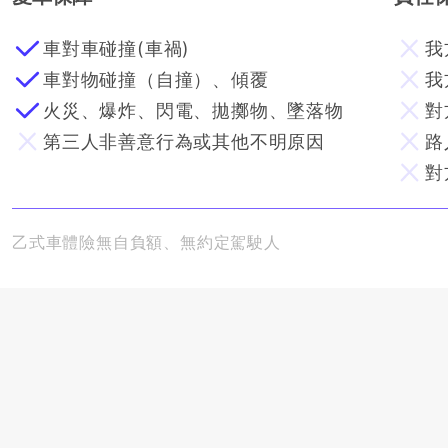
車對車碰撞(車禍)
我
車對物碰撞（自撞）、傾覆
我
火災、爆炸、閃電、拋擲物、墜落物
對
第三人非善意行為或其他不明原因
路
對
乙式車體險無自負額、無約定駕駛人