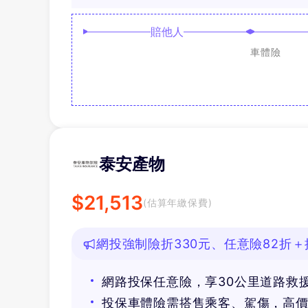
賠他人
車體險
泰安產物
$
21,513
(估算年繳保費)
網投強制險折330元、任意險82折＋
網路投保任意險，享30公里道路救
投保車體險需搭售乘客、駕傷，高