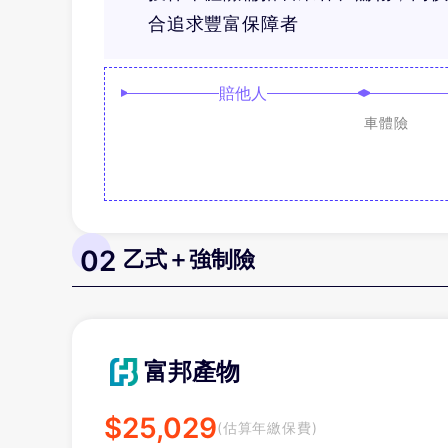
合追求豐富保障者
賠他人
車體險
02
乙式＋強制險
富邦產物
$
25,029
(估算年繳保費)