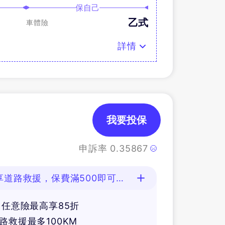
保自己
乙式
車體險
詳情
我要投保
申訴率
0.35867
享道路救援，保費滿500即可抽
，任意險最高享85折
路救援最多100KM