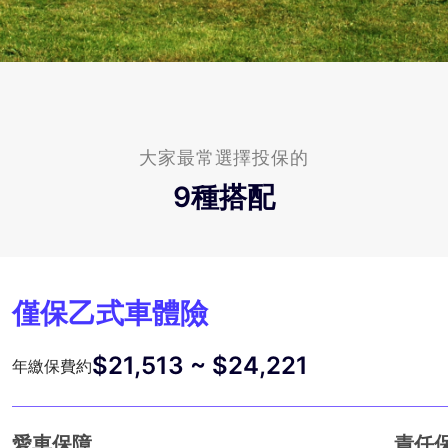
大家最常選擇投保的
9
種搭配
僅保乙式車體險
$21,513 ~ $24,221
年繳保費約
愛車保障
責任