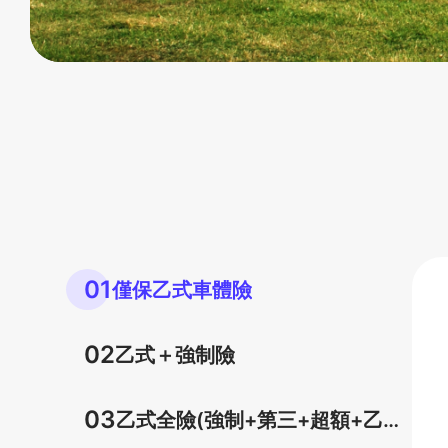
01
僅保乙式車體險
02
乙式＋強制險
03
乙式全險(強制+第三+超額+乙式