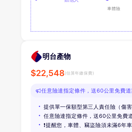
車體險
明台產物
$
22,548
(估算年繳保費)
任意險達指定條件，送60公里免費道
提供單一保額型第三人責任險（傷
任意險達指定條件，送60公里免費
❗提醒您，車體、竊盜險須未滿6年