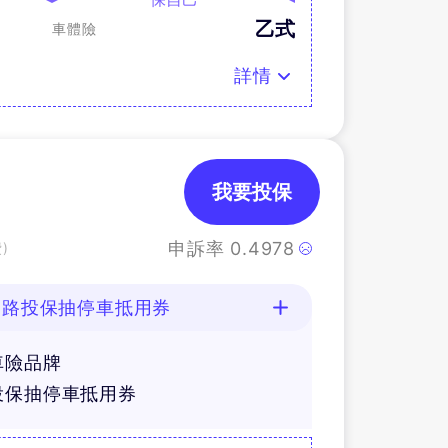
乙式
車體險
詳情
我要投保
申訴率
0.4978
)
網路投保抽停車抵用券
車險品牌
投保抽停車抵用券