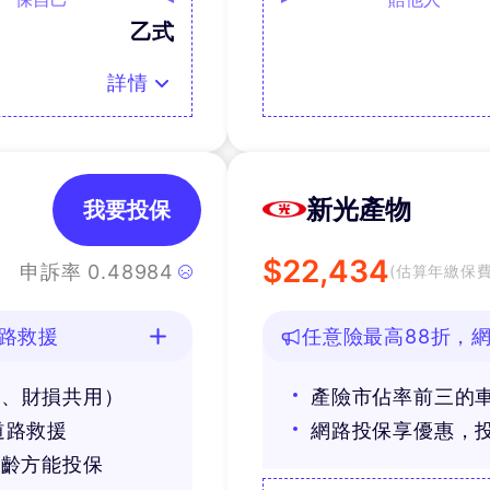
乙式
詳情
新光產物
我要投保
$
22,434
申訴率
0.48984
(估算年繳保費
路救援
任意險最高88折，
害、財損共用）
產險市佔率前三的
道路救援
網路投保享優惠，
車齡方能投保