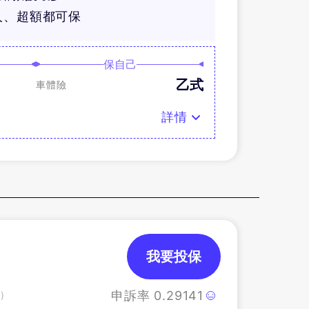
人、超額都可保
保自己
乙式
車體險
詳情
我要投保
申訴率
0.29141
)