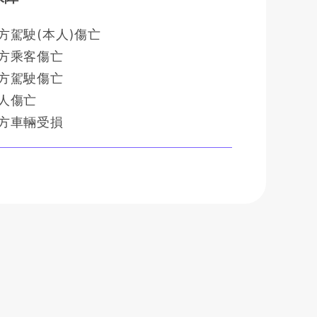
方駕駛(本人)傷亡
方乘客傷亡
方駕駛傷亡
人傷亡
方車輛受損