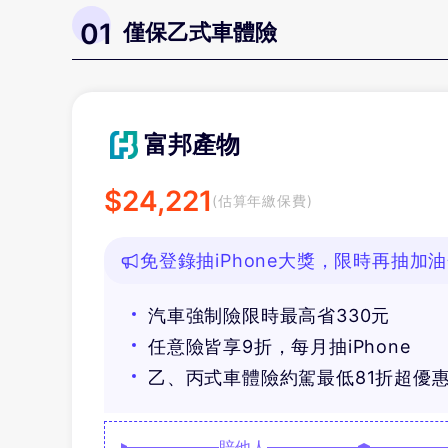
01
僅保乙式車體險
富邦產物
$
24,221
(估算年繳保費)
免登錄抽iPhone大獎，限時再抽加
汽車強制險限時最高省330元
任意險皆享9折，每月抽iPhone
乙、丙式車體險約駕最低81折超優
賠他人