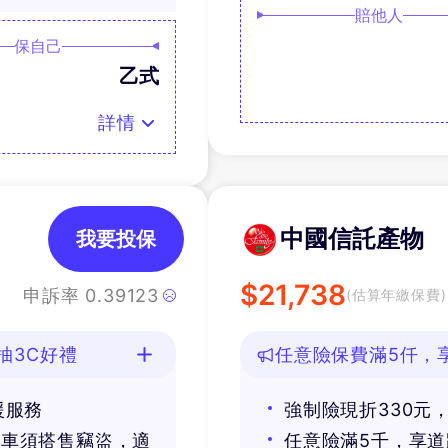
賠他人
保自己
乙式
詳情
中國信託產物
我要投保
$
21,738
申訴率
0.39123
(估算年繳保費)
抽3C好禮
任意險保費滿5仟，
好禮
援服務
強制險現折330元
價車須搭售竊盜，適
任意險滿5千，享道