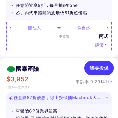
任意險皆享9折，每月抽iPhone
乙、丙式車體險約駕最低81折超優惠
賠他人
保自己
丙式
車體險
詳情
國泰產險
我要投保
$
3,952
申訴率
0.29141
(估算年繳保費)
任意險87折優惠，線上投保抽Macbook大
獎！
車體險CP值業界最高