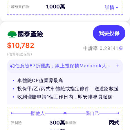
1,000萬
超額責任險
詳情
國泰產險
我要投保
$
10,782
申訴率
0.29141
(估算年繳保費)
任意險87折優惠，線上投保抽Macbook大
獎！
車體險CP值業界最高
投保甲/乙/丙式車體險或指定條件，送道路救援
收到理賠申請1個工作日內，即安排專員服務
賠他人
保自己
300萬
丙式
強制險
車體險