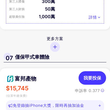
300萬
第三人體傷
50萬
第三人財損
1,000萬
超額責任險
詳情
更多方案
僅保甲式車體險
07
富邦產物
我要投保
$
15,745
申訴率
0.377
(估算年繳保費)
免登錄抽iPhone大獎，限時再抽加油金