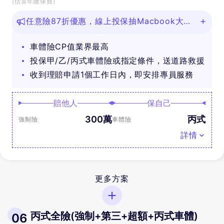
(估算年繳保費)
任意險87折優惠，線上投保抽Macbook大
獎！
車體險CP值業界最高
投保甲/乙/丙式車體險或指定條件，送道路救援
收到理賠申請1個工作日內，即安排專員服務
賠他人
保自己
300萬
丙式
強制險
車體險
詳情
更多方案
丙式全險(強制+第三+超額+丙式車體)
06