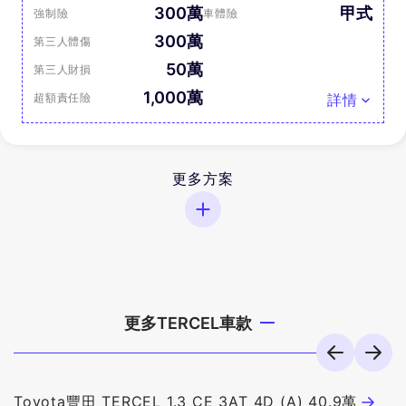
300萬
甲式
強制險
車體險
300萬
第三人體傷
50萬
第三人財損
1,000萬
超額責任險
詳情
更多方案
更多TERCEL車款
Toyota豐田 TERCEL 1.3 CE 3AT 4D (A) 40.9萬
T