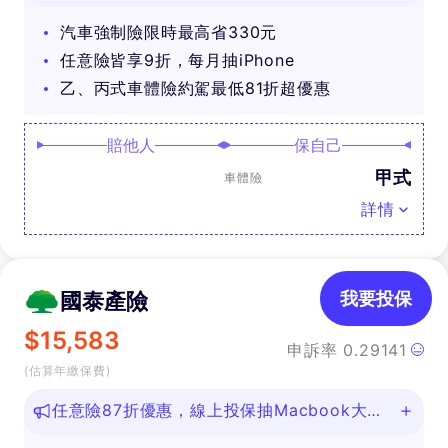
汽車強制險限時最高省330元
任意險皆享9折，每月抽iPhone
乙、丙式車體險約駕最低81折超優惠
賠他人
保自己
甲式
車體險
詳情
國泰產險
我要投保
$
15,583
申訴率
0.29141
(估算年繳保費)
任意險87折優惠，線上投保抽Macbook大
獎！