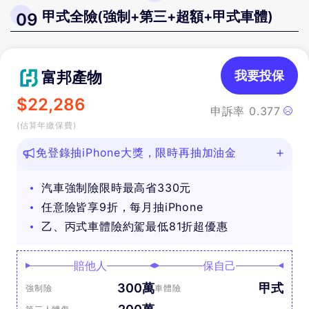
甲式全險(強制+第三+超額+甲式車體)
09
富邦產物
我要投保
$
22,286
申訴率
0.377
(估算年繳保費)
免登錄抽iPhone大獎，限時再抽加油金
汽車強制險限時最高省330元
任意險皆享9折，每月抽iPhone
乙、丙式車體險約駕最低81折超優惠
賠他人
保自己
300萬
甲式
強制險
車體險