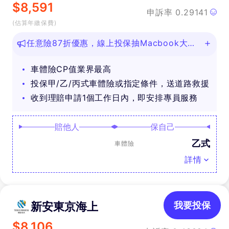
$
8,591
申訴率
0.29141
(估算年繳保費)
任意險87折優惠，線上投保抽Macbook大
獎！
車體險CP值業界最高
投保甲/乙/丙式車體險或指定條件，送道路救援
收到理賠申請1個工作日內，即安排專員服務
賠他人
保自己
乙式
車體險
詳情
新安東京海上
我要投保
$
8,106