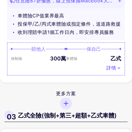
任意險87折優惠，線上投保抽Macbook大
獎！
車體險CP值業界最高
投保甲/乙/丙式車體險或指定條件，送道路救援
收到理賠申請1個工作日內，即安排專員服務
賠他人
保自己
300萬
乙式
強制險
車體險
詳情
更多方案
乙式全險(強制+第三+超額+乙式車體)
03