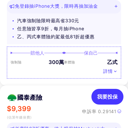
免登錄抽iPhone大獎，限時再抽加油金
汽車強制險限時最高省330元
任意險皆享9折，每月抽iPhone
乙、丙式車體險約駕最低81折超優惠
賠他人
保自己
300萬
乙式
強制險
車體險
詳情
國泰產險
我要投保
$
9,399
申訴率
0.29141
(估算年繳保費)