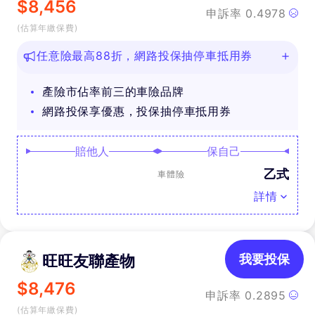
$
8,456
申訴率
0.4978
(估算年繳保費)
任意險最高88折，網路投保抽停車抵用券
產險市佔率前三的車險品牌
網路投保享優惠，投保抽停車抵用券
賠他人
保自己
乙式
車體險
詳情
旺旺友聯產物
我要投保
$
8,476
申訴率
0.2895
(估算年繳保費)