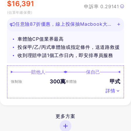
$
16,391
申訴率
0.29141
(估算年繳保費)
任意險87折優惠，線上投保抽Macbook大
獎！
車體險CP值業界最高
投保甲/乙/丙式車體險或指定條件，送道路救援
收到理賠申請1個工作日內，即安排專員服務
賠他人
保自己
300萬
甲式
強制險
車體險
詳情
更多方案