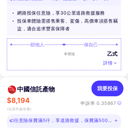
禮
網路投保任意險，享30公里道路救援服務
投保車體險需搭售乘客、駕傷，高價車須搭售竊
盜，適合追求豐富保障者
賠他人
保自己
乙式
車體險
詳情
中國信託產物
我要投保
$
8,194
申訴率
0.35867
(估算年繳保費)
任意險保費滿5仟，享道路救援，保費滿500即