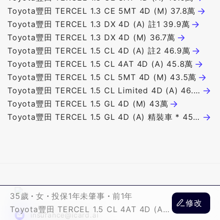
Toyota豐田 TERCEL 1.3 CE 5MT 4D (M) 37.8萬
Toyota豐田 TERCEL 1.3 DX 4D (A) 註1 39.9萬
Toyota豐田 TERCEL 1.3 DX 4D (M) 36.7萬
Toyota豐田 TERCEL 1.5 CL 4D (A) 註2 46.9萬
Toyota豐田 TERCEL 1.5 CL 4AT 4D (A) 45.8萬
Toyota豐田 TERCEL 1.5 CL 5MT 4D (M) 43.5萬
Toyota豐田 TERCEL 1.5 CL Limited 4D (A) 46.8
萬
Toyota豐田 TERCEL 1.5 GL 4D (M) 43萬
Toyota豐田 TERCEL 1.5 GL 4D (A) 精裝車 * 45.9
萬
35歲
女
投保1年未肇事
前1年
修改
Toyota豐田 TERCEL 1.5 CL 4AT 4D (A)
insurance@icard.ai