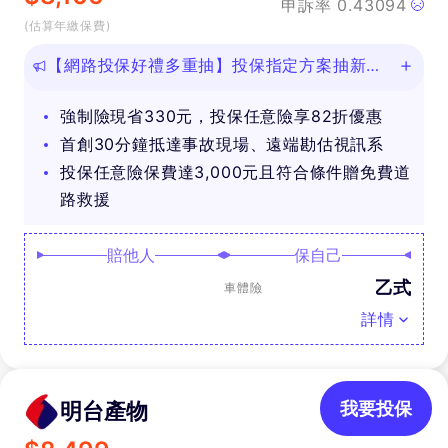
申訴率
0.43094
(估算年繳保費)
【網路投保好禮多重抽】投保指定方案抽新款
iPhone等好禮！
強制險現省330元，投保任意險享82折優惠
首創30分鐘抵達事故現場、遠端勘估視訊系
投保任意險保費達3,000元且符合條件贈免費道
路救援
賠他人
保自己
乙式
車體險
詳情
明台產物
我要投保