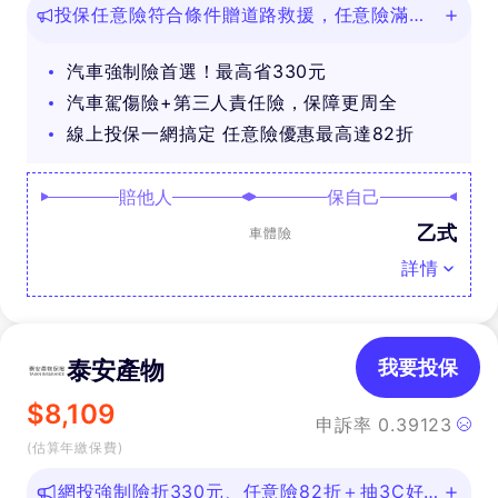
投保任意險符合條件贈道路救援，任意險滿
888再抽好禮
汽車強制險首選！最高省330元
汽車駕傷險+第三人責任險，保障更周全
線上投保一網搞定 任意險優惠最高達82折
賠他人
保自己
乙式
車體險
詳情
泰安產物
我要投保
$
8,109
申訴率
0.39123
(估算年繳保費)
網投強制險折330元、任意險82折＋抽3C好