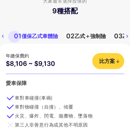
大家最常選擇投保的
9
種搭配
01
02
03
僅保乙式車體險
乙式＋強制險
乙
年繳保費約
比方案
$8,106 ~ $9,130
愛車保障
車對車碰撞(車禍)
車對物碰撞（自撞）、傾覆
火災、爆炸、閃電、拋擲物、墜落物
第三人非善意行為或其他不明原因