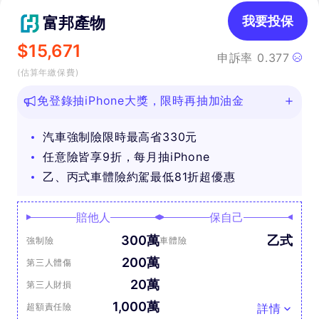
富邦產物
我要投保
$
15,671
申訴率
0.377
(估算年繳保費)
免登錄抽iPhone大獎，限時再抽加油金
汽車強制險限時最高省330元
任意險皆享9折，每月抽iPhone
乙、丙式車體險約駕最低81折超優惠
賠他人
保自己
300萬
乙式
強制險
車體險
200萬
第三人體傷
20萬
第三人財損
1,000萬
超額責任險
詳情