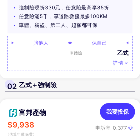
可抽好禮
強制險現折330元，任意險最高享85折
任意險滿5千，享道路救援最多100KM
車體、竊盜、第三人、超額都可保
賠他人
保自己
乙式
車體險
詳情
乙式＋強制險
02
富邦產物
我要投保
$
9,938
申訴率
0.377
(估算年繳保費)