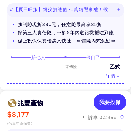
【夏日旺旅】網投抽總值30萬精選豪禮！投保
任意險享免費道路救援
強制險現折330元，任意險最高享85折
保第三人責任險，車齡5年內道路救援吃到飽
線上投保保費優惠又快速，車體險丙式免勘車
賠他人
保自己
乙式
車體險
詳情
兆豐產物
我要投保
$
8,177
申訴率
0.29961
(估算年繳保費)