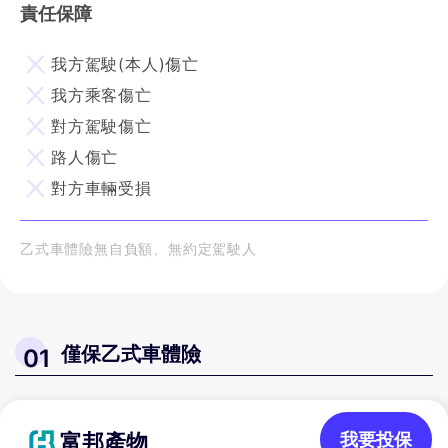
責任保障
我方駕駛(本人)傷亡
我方乘客傷亡
對方駕駛傷亡
路人傷亡
對方車輛受損
乙式車體險無自負額、無約定駕駛人
僅保乙式車體險
01
富邦產物
我要投保