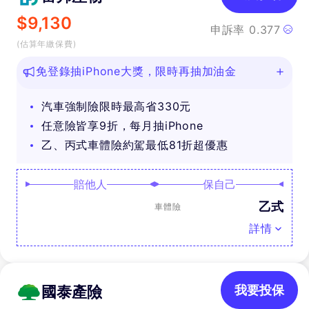
$
9,130
申訴率
0.377
(估算年繳保費)
免登錄抽iPhone大獎，限時再抽加油金
汽車強制險限時最高省330元
任意險皆享9折，每月抽iPhone
乙、丙式車體險約駕最低81折超優惠
賠他人
保自己
乙式
車體險
詳情
國泰產險
我要投保