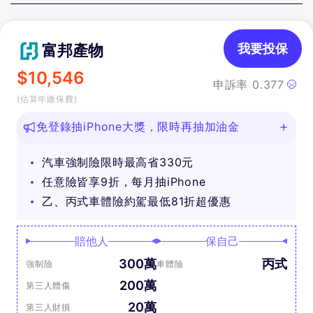
富邦產物
我要投保
$
10,546
申訴率
0.377
(估算年繳保費)
免登錄抽iPhone大獎，限時再抽加油金
汽車強制險限時最高省330元
任意險皆享9折，每月抽iPhone
乙、丙式車體險約駕最低81折超優惠
賠他人
保自己
300萬
丙式
強制險
車體險
200萬
第三人體傷
20萬
第三人財損