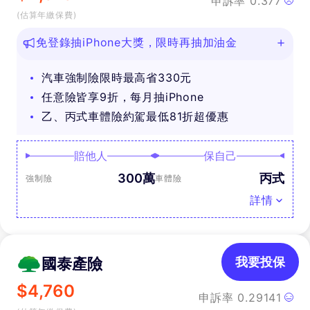
申訴率
0.377
(估算年繳保費)
免登錄抽iPhone大獎，限時再抽加油金
汽車強制險限時最高省330元
任意險皆享9折，每月抽iPhone
乙、丙式車體險約駕最低81折超優惠
賠他人
保自己
300萬
丙式
強制險
車體險
詳情
國泰產險
我要投保
$
4,760
申訴率
0.29141