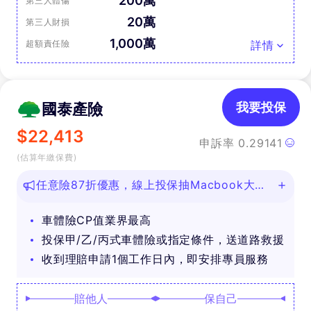
200萬
第三人體傷
20萬
第三人財損
1,000萬
超額責任險
詳情
國泰產險
我要投保
$
22,413
申訴率
0.29141
(估算年繳保費)
任意險87折優惠，線上投保抽Macbook大
獎！
車體險CP值業界最高
投保甲/乙/丙式車體險或指定條件，送道路救援
收到理賠申請1個工作日內，即安排專員服務
賠他人
保自己