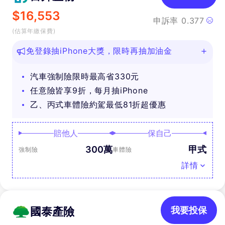
$
16,553
申訴率
0.377
(估算年繳保費)
免登錄抽iPhone大獎，限時再抽加油金
汽車強制險限時最高省330元
任意險皆享9折，每月抽iPhone
乙、丙式車體險約駕最低81折超優惠
賠他人
保自己
300萬
甲式
強制險
車體險
詳情
國泰產險
我要投保