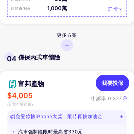
1,000萬
超額責任險
詳情
更多方案
僅保丙式車體險
04
富邦產物
我要投保
$
4,005
申訴率
0.377
(估算年繳保費)
免登錄抽iPhone大獎，限時再抽加油金
汽車強制險限時最高省330元