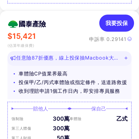
國泰產險
我要投保
$
15,421
申訴率
0.29141
(估算年繳保費)
任意險87折優惠，線上投保抽Macbook大
獎！
車體險CP值業界最高
投保甲/乙/丙式車體險或指定條件，送道路救援
收到理賠申請1個工作日內，即安排專員服務
賠他人
保自己
300萬
乙式
強制險
車體險
300萬
第三人體傷
50萬
第三人財損