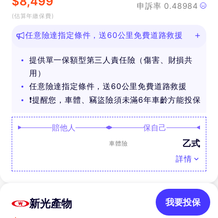
$
8,499
申訴率
0.48984
(估算年繳保費)
任意險達指定條件，送60公里免費道路救援
提供單一保額型第三人責任險（傷害、財損共
用）
任意險達指定條件，送60公里免費道路救援
❗提醒您，車體、竊盜險須未滿6年車齡方能投保
賠他人
保自己
乙式
車體險
詳情
新光產物
我要投保