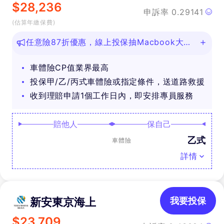
$
28,236
申訴率
0.29141
(估算年繳保費)
任意險87折優惠，線上投保抽Macbook大
獎！
車體險CP值業界最高
投保甲/乙/丙式車體險或指定條件，送道路救援
收到理賠申請1個工作日內，即安排專員服務
賠他人
保自己
乙式
車體險
詳情
新安東京海上
我要投保
$
23,709