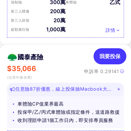
300萬
乙式
強制險
車體險
200萬
第三人體傷
20萬
第三人財損
1,000萬
超額責任險
詳情
國泰產險
我要投保
$
35,066
申訴率
0.29141
(估算年繳保費)
任意險87折優惠，線上投保抽Macbook大
獎！
車體險CP值業界最高
投保甲/乙/丙式車體險或指定條件，送道路救援
收到理賠申請1個工作日內，即安排專員服務