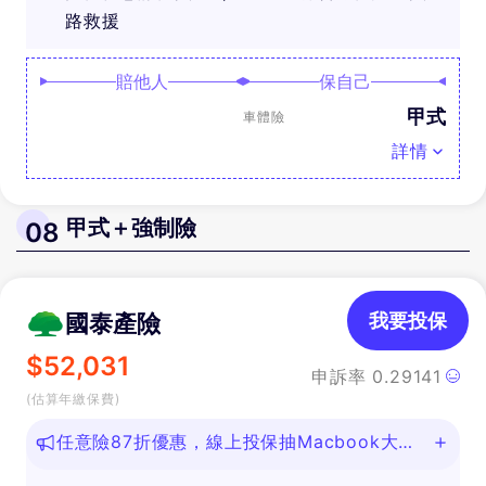
路救援
賠他人
保自己
甲式
車體險
詳情
甲式＋強制險
08
國泰產險
我要投保
$
52,031
申訴率
0.29141
(估算年繳保費)
任意險87折優惠，線上投保抽Macbook大
獎！