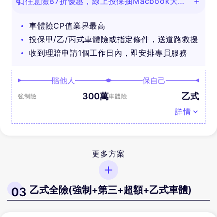
任意險87折優惠，線上投保抽Macbook大
獎！
車體險CP值業界最高
投保甲/乙/丙式車體險或指定條件，送道路救援
收到理賠申請1個工作日內，即安排專員服務
賠他人
保自己
300萬
乙式
強制險
車體險
詳情
更多方案
乙式全險(強制+第三+超額+乙式車體)
03