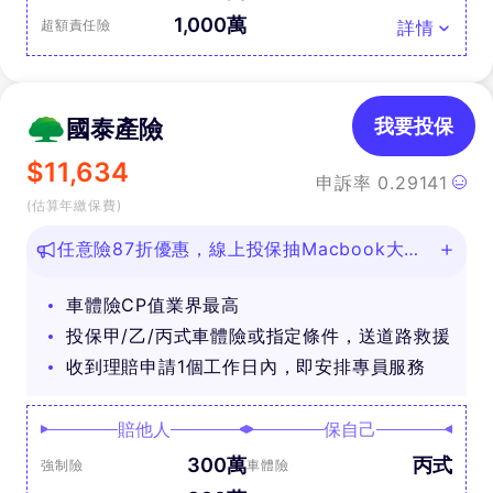
1,000萬
超額責任險
詳情
國泰產險
我要投保
$
11,634
申訴率
0.29141
(估算年繳保費)
任意險87折優惠，線上投保抽Macbook大
獎！
車體險CP值業界最高
投保甲/乙/丙式車體險或指定條件，送道路救援
收到理賠申請1個工作日內，即安排專員服務
賠他人
保自己
300萬
丙式
強制險
車體險