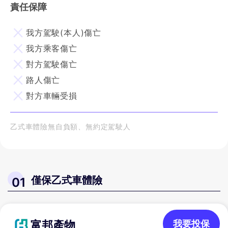
責任保障
我方駕駛(本人)傷亡
我方乘客傷亡
對方駕駛傷亡
路人傷亡
對方車輛受損
乙式車體險無自負額、無約定駕駛人
僅保乙式車體險
01
富邦產物
我要投保