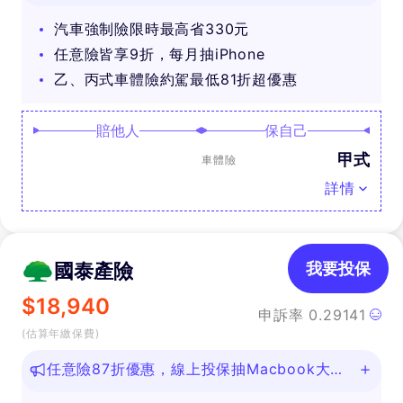
汽車強制險限時最高省330元
任意險皆享9折，每月抽iPhone
乙、丙式車體險約駕最低81折超優惠
賠他人
保自己
甲式
車體險
詳情
國泰產險
我要投保
$
18,940
申訴率
0.29141
(估算年繳保費)
任意險87折優惠，線上投保抽Macbook大
獎！