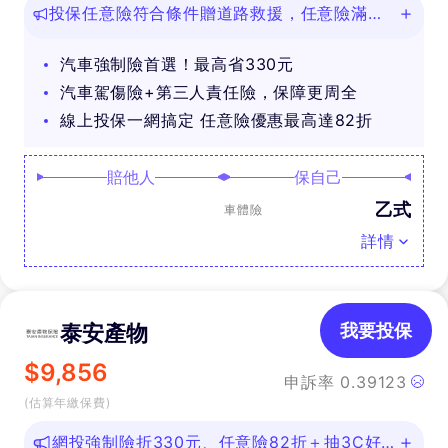
投保任意險符合條件贈道路救援，任意險滿
888再抽好禮
汽車強制險首選！最高省330元
汽車駕傷險+第三人責任險，保障更周全
線上投保一網搞定 任意險優惠最高達82折
賠他人
保自己
乙式
車體險
詳情
泰安產物
我要投保
$
9,856
申訴率
0.39123
(估算年繳保費)
網投強制險折330元、任意險82折＋抽3C好