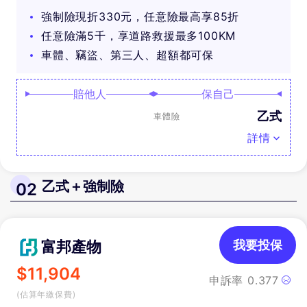
可抽好禮
強制險現折330元，任意險最高享85折
任意險滿5千，享道路救援最多100KM
車體、竊盜、第三人、超額都可保
賠他人
保自己
乙式
車體險
詳情
乙式＋強制險
02
富邦產物
我要投保
$
11,904
申訴率
0.377
(估算年繳保費)