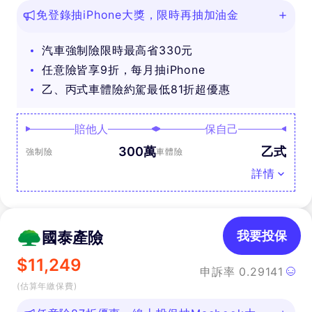
免登錄抽iPhone大獎，限時再抽加油金
汽車強制險限時最高省330元
任意險皆享9折，每月抽iPhone
乙、丙式車體險約駕最低81折超優惠
賠他人
保自己
300萬
乙式
強制險
車體險
詳情
國泰產險
我要投保
$
11,249
申訴率
0.29141
(估算年繳保費)