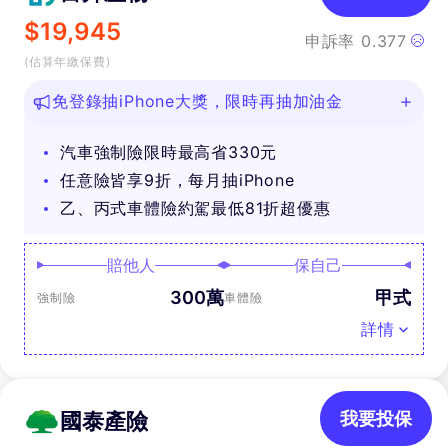
$
19,945
申訴率
0.377
(估算年繳保費)
免登錄抽iPhone大獎，限時再抽加油金
汽車強制險限時最高省330元
任意險皆享9折，每月抽iPhone
乙、丙式車體險約駕最低81折超優惠
賠他人
保自己
300萬
甲式
強制險
車體險
詳情
國泰產險
我要投保