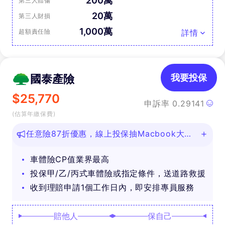
200萬
第三人體傷
20萬
第三人財損
1,000萬
超額責任險
詳情
國泰產險
我要投保
$
25,770
申訴率
0.29141
(估算年繳保費)
任意險87折優惠，線上投保抽Macbook大
獎！
車體險CP值業界最高
投保甲/乙/丙式車體險或指定條件，送道路救援
收到理賠申請1個工作日內，即安排專員服務
賠他人
保自己