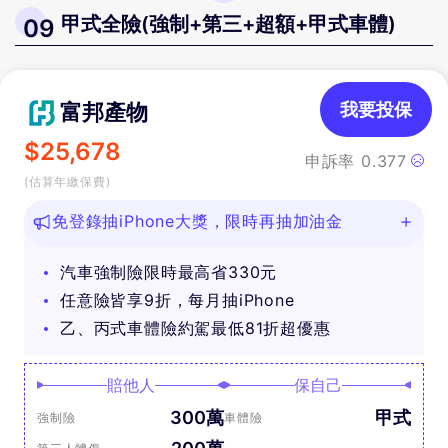
甲式全險(強制+第三+超額+甲式車體)
09
富邦產物
我要投保
$
25,678
申訴率
0.377
(估算年繳保費)
免登錄抽iPhone大獎，限時再抽加油金
汽車強制險限時最高省330元
任意險皆享9折，每月抽iPhone
乙、丙式車體險約駕最低81折超優惠
賠他人
保自己
300萬
甲式
強制險
車體險