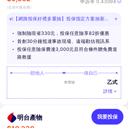
申訴率
0.43094
(估算年繳保費)
【網路投保好禮多重抽】投保指定方案抽新款
iPhone等好禮！
強制險現省330元，投保任意險享82折優惠
首創30分鐘抵達事故現場、遠端勘估視訊系
投保任意險保費達3,000元且符合條件贈免費道
路救援
賠他人
保自己
乙式
車體險
詳情
明台產物
我要投保