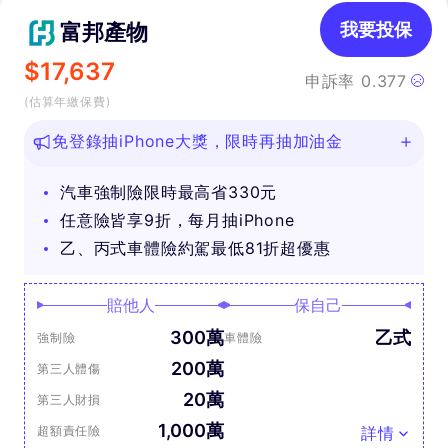
富邦產物
我要投保
$
17,637
申訴率
0.377
(估算年繳保費)
免登錄抽iPhone大獎，限時再抽加油金
汽車強制險限時最高省330元
任意險皆享9折，每月抽iPhone
乙、丙式車體險約駕最低81折超優惠
賠他人
保自己
300萬
乙式
強制險
車體險
200萬
第三人體傷
20萬
第三人財損
1,000萬
超額責任險
詳情