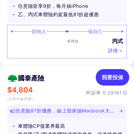
任意險皆享9折，每月抽iPhone
乙、丙式車體險約駕最低81折超優惠
賠他人
保自己
丙式
車體險
詳情
國泰產險
我要投保
$
4,804
申訴率
0.29141
(估算年繳保費)
任意險87折優惠，線上投保抽Macbook大
獎！
車體險CP值業界最高