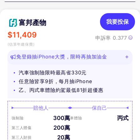
富邦產物
我要投保
$
11,409
申訴率
0.377
(估算年繳保費)
免登錄抽iPhone大獎，限時再抽加油金
汽車強制險限時最高省330元
任意險皆享9折，每月抽iPhone
乙、丙式車體險約駕最低81折超優惠
賠他人
保自己
300萬
丙式
強制險
車體險
200萬
第三人體傷
20萬
第三人財損