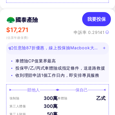
國泰產險
我要投保
$
17,271
申訴率
0.29141
(估算年繳保費)
任意險87折優惠，線上投保抽Macbook大
獎！
車體險CP值業界最高
投保甲/乙/丙式車體險或指定條件，送道路救援
收到理賠申請1個工作日內，即安排專員服務
賠他人
保自己
300萬
乙式
強制險
車體險
300萬
第三人體傷
50萬
第三人財損