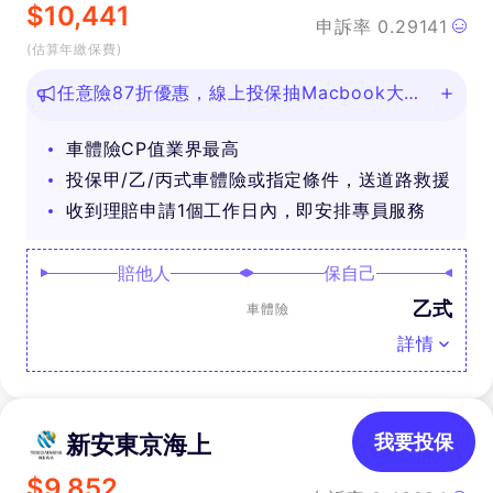
$
10,441
申訴率
0.29141
(估算年繳保費)
任意險87折優惠，線上投保抽Macbook大
獎！
車體險CP值業界最高
投保甲/乙/丙式車體險或指定條件，送道路救援
收到理賠申請1個工作日內，即安排專員服務
賠他人
保自己
乙式
車體險
詳情
新安東京海上
我要投保
$
9,852