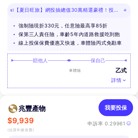
【夏日旺旅】網投抽總值30萬精選豪禮！投保
任意險享免費道路救援
強制險現折330元，任意險最高享85折
保第三人責任險，車齡5年內道路救援吃到飽
線上投保保費優惠又快速，車體險丙式免勘車
賠他人
保自己
乙式
車體險
詳情
兆豐產物
我要投保
$
9,939
申訴率
0.29961
(估算年繳保費)