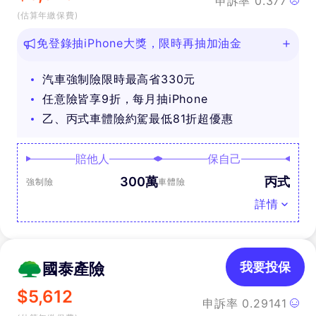
申訴率
0.377
(估算年繳保費)
免登錄抽iPhone大獎，限時再抽加油金
汽車強制險限時最高省330元
任意險皆享9折，每月抽iPhone
乙、丙式車體險約駕最低81折超優惠
賠他人
保自己
300萬
丙式
強制險
車體險
詳情
國泰產險
我要投保
$
5,612
申訴率
0.29141