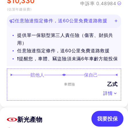
$
10,330
申訴率
0.48984
(估算年繳保費)
任意險達指定條件，送60公里免費道路救援
提供單一保額型第三人責任險（傷害、財損共
用）
任意險達指定條件，送60公里免費道路救援
❗提醒您，車體、竊盜險須未滿6年車齡方能投保
賠他人
保自己
乙式
車體險
詳情
新光產物
我要投保