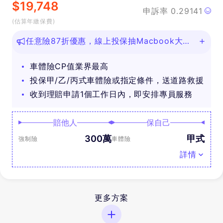
$
19,748
申訴率
0.29141
(估算年繳保費)
任意險87折優惠，線上投保抽Macbook大
獎！
車體險CP值業界最高
投保甲/乙/丙式車體險或指定條件，送道路救援
收到理賠申請1個工作日內，即安排專員服務
賠他人
保自己
300萬
甲式
強制險
車體險
詳情
更多方案