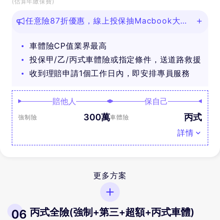
(估算年繳保費)
任意險87折優惠，線上投保抽Macbook大
獎！
車體險CP值業界最高
投保甲/乙/丙式車體險或指定條件，送道路救援
收到理賠申請1個工作日內，即安排專員服務
賠他人
保自己
300萬
丙式
強制險
車體險
詳情
更多方案
丙式全險(強制+第三+超額+丙式車體)
06