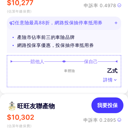
$
10,277
申訴率
0.4978
(估算年繳保費)
任意險最高88折，網路投保抽停車抵用券
產險市佔率前三的車險品牌
網路投保享優惠，投保抽停車抵用券
賠他人
保自己
乙式
車體險
詳情
旺旺友聯產物
我要投保
$
10,302
申訴率
0.2895
(估算年繳保費)