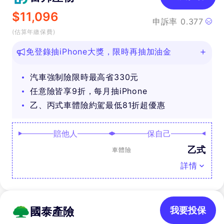
$
11,096
申訴率
0.377
(估算年繳保費)
免登錄抽iPhone大獎，限時再抽加油金
汽車強制險限時最高省330元
任意險皆享9折，每月抽iPhone
乙、丙式車體險約駕最低81折超優惠
賠他人
保自己
乙式
車體險
詳情
國泰產險
我要投保