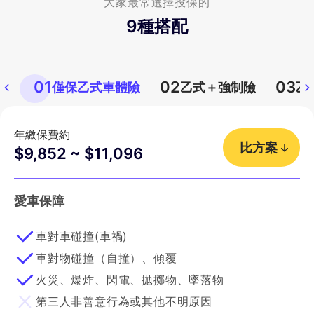
大家最常選擇投保的
9
種搭配
01
02
03
僅保乙式車體險
乙式＋強制險
乙
年繳保費約
比方案
$9,852 ~ $11,096
愛車保障
車對車碰撞(車禍)
車對物碰撞（自撞）、傾覆
火災、爆炸、閃電、拋擲物、墜落物
第三人非善意行為或其他不明原因