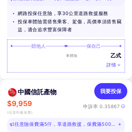
禮
網路投保任意險，享30公里道路救援服務
投保車體險需搭售乘客、駕傷，高價車須搭售竊
盜，適合追求豐富保障者
賠他人
保自己
乙式
車體險
詳情
中國信託產物
我要投保
$
9,959
申訴率
0.35867
(估算年繳保費)
任意險保費滿5仟，享道路救援，保費滿500即