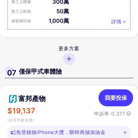
300萬
第三人體傷
50萬
第三人財損
1,000萬
超額責任險
詳情
更多方案
僅保甲式車體險
07
富邦產物
我要投保
$
19,137
申訴率
0.377
(估算年繳保費)
免登錄抽iPhone大獎，限時再抽加油金