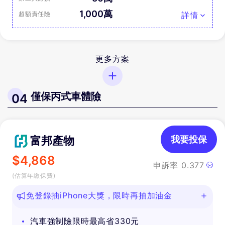
1,000萬
超額責任險
詳情
更多方案
僅保丙式車體險
04
富邦產物
我要投保
$
4,868
申訴率
0.377
(估算年繳保費)
免登錄抽iPhone大獎，限時再抽加油金
汽車強制險限時最高省330元