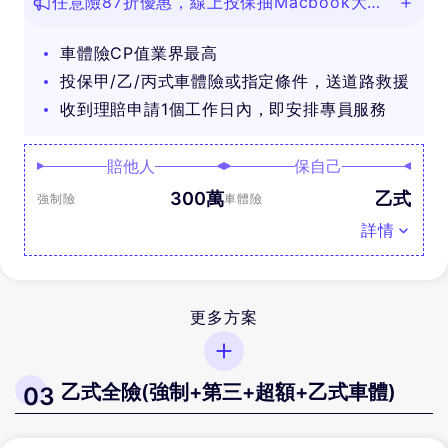
任意險87折優惠，線上投保抽Macbook大
獎！
車體險CP值業界最高
投保甲/乙/丙式車體險或指定條件，送道路救援
收到理賠申請1個工作日內，即安排專員服務
賠他人
保自己
300萬
乙式
強制險
車體險
詳情
更多方案
乙式全險(強制+第三+超額+乙式車體)
03