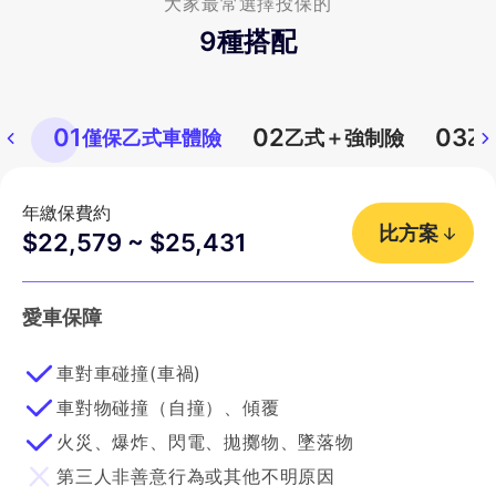
大家最常選擇投保的
9
種搭配
01
02
03
僅保乙式車體險
乙式＋強制險
乙
年繳保費約
比方案
$22,579 ~ $25,431
愛車保障
車對車碰撞(車禍)
車對物碰撞（自撞）、傾覆
火災、爆炸、閃電、拋擲物、墜落物
第三人非善意行為或其他不明原因