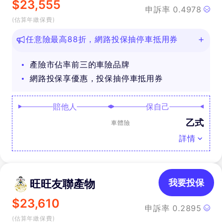
$
23,555
申訴率
0.4978
(估算年繳保費)
任意險最高88折，網路投保抽停車抵用券
產險市佔率前三的車險品牌
網路投保享優惠，投保抽停車抵用券
賠他人
保自己
乙式
車體險
詳情
旺旺友聯產物
我要投保
$
23,610
申訴率
0.2895
(估算年繳保費)