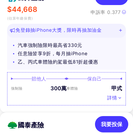
$
44,668
申訴率
0.377
(估算年繳保費)
免登錄抽iPhone大獎，限時再抽加油金
汽車強制險限時最高省330元
任意險皆享9折，每月抽iPhone
乙、丙式車體險約駕最低81折超優惠
賠他人
保自己
300萬
甲式
強制險
車體險
詳情
國泰產險
我要投保