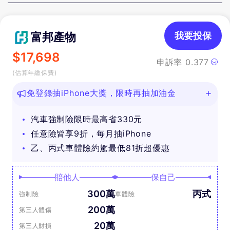
富邦產物
我要投保
$
17,698
申訴率
0.377
(估算年繳保費)
免登錄抽iPhone大獎，限時再抽加油金
汽車強制險限時最高省330元
任意險皆享9折，每月抽iPhone
乙、丙式車體險約駕最低81折超優惠
賠他人
保自己
300萬
丙式
強制險
車體險
200萬
第三人體傷
20萬
第三人財損