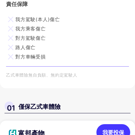
責任保障
我方駕駛(本人)傷亡
我方乘客傷亡
對方駕駛傷亡
路人傷亡
對方車輛受損
乙式車體險無自負額、無約定駕駛人
僅保乙式車體險
01
富邦產物
我要投保