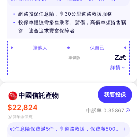
禮
網路投保任意險，享30公里道路救援服務
投保車體險需搭售乘客、駕傷，高價車須搭售竊
盜，適合追求豐富保障者
賠他人
保自己
乙式
車體險
詳情
中國信託產物
我要投保
$
22,824
申訴率
0.35867
(估算年繳保費)
任意險保費滿5仟，享道路救援，保費滿500即