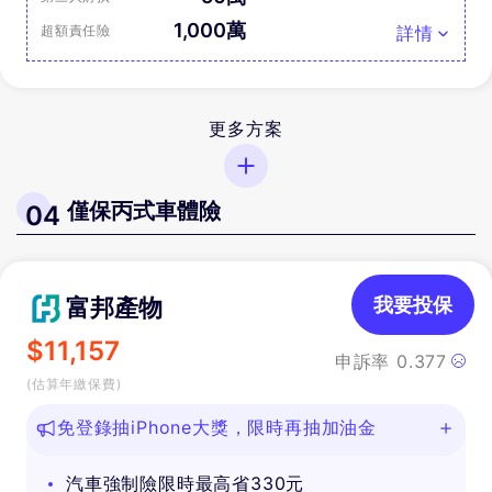
1,000萬
超額責任險
詳情
更多方案
僅保丙式車體險
04
富邦產物
我要投保
$
11,157
申訴率
0.377
(估算年繳保費)
免登錄抽iPhone大獎，限時再抽加油金
汽車強制險限時最高省330元