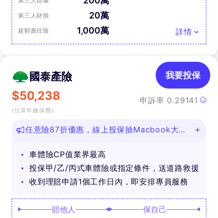
200萬
第三人體傷
20萬
第三人財損
1,000萬
超額責任險
詳情
國泰產險
我要投保
$
50,238
申訴率
0.29141
(估算年繳保費)
任意險87折優惠，線上投保抽Macbook大
獎！
車體險CP值業界最高
投保甲/乙/丙式車體險或指定條件，送道路救援
收到理賠申請1個工作日內，即安排專員服務
賠他人
保自己