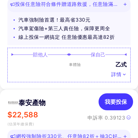
投保任意險符合條件贈道路救援，任意險滿
888再抽好禮
汽車強制險首選！最高省330元
汽車駕傷險+第三人責任險，保障更周全
線上投保一網搞定 任意險優惠最高達82折
賠他人
保自己
乙式
車體險
詳情
泰安產物
我要投保
$
22,588
申訴率
0.39123
(估算年繳保費)
網投強制險折330元、任意險82折＋抽3C好