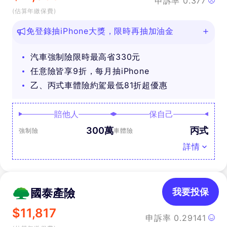
申訴率
0.377
(估算年繳保費)
免登錄抽iPhone大獎，限時再抽加油金
汽車強制險限時最高省330元
任意險皆享9折，每月抽iPhone
乙、丙式車體險約駕最低81折超優惠
賠他人
保自己
300萬
丙式
強制險
車體險
詳情
國泰產險
我要投保
$
11,817
申訴率
0.29141