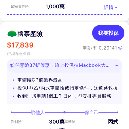
1,000萬
超額責任險
詳情
國泰產險
我要投保
$
17,839
申訴率
0.29141
(估算年繳保費)
任意險87折優惠，線上投保抽Macbook大
獎！
車體險CP值業界最高
投保甲/乙/丙式車體險或指定條件，送道路救援
收到理賠申請1個工作日內，即安排專員服務
賠他人
保自己
300萬
丙式
強制險
車體險