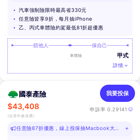
汽車強制險限時最高省330元
任意險皆享9折，每月抽iPhone
乙、丙式車體險約駕最低81折超優惠
賠他人
保自己
甲式
車體險
詳情
國泰產險
我要投保
$
43,408
申訴率
0.29141
(估算年繳保費)
任意險87折優惠，線上投保抽Macbook大
獎！