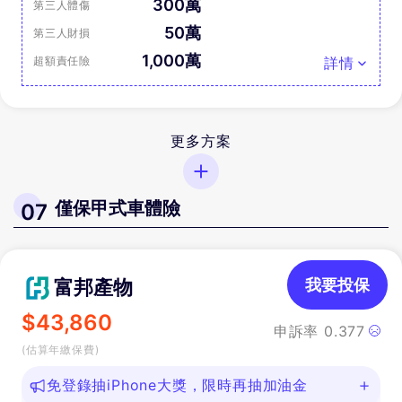
300萬
第三人體傷
50萬
第三人財損
1,000萬
超額責任險
詳情
更多方案
僅保甲式車體險
07
富邦產物
我要投保
$
43,860
申訴率
0.377
(估算年繳保費)
免登錄抽iPhone大獎，限時再抽加油金