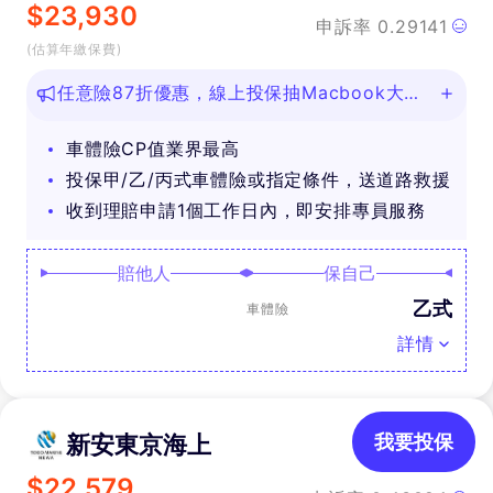
$
23,930
申訴率
0.29141
(估算年繳保費)
任意險87折優惠，線上投保抽Macbook大
獎！
車體險CP值業界最高
投保甲/乙/丙式車體險或指定條件，送道路救援
收到理賠申請1個工作日內，即安排專員服務
賠他人
保自己
乙式
車體險
詳情
新安東京海上
我要投保
$
22,579