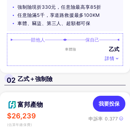
可抽好禮
強制險現折330元，任意險最高享85折
任意險滿5千，享道路救援最多100KM
車體、竊盜、第三人、超額都可保
賠他人
保自己
乙式
車體險
詳情
乙式＋強制險
02
富邦產物
我要投保
$
26,239
申訴率
0.377
(估算年繳保費)