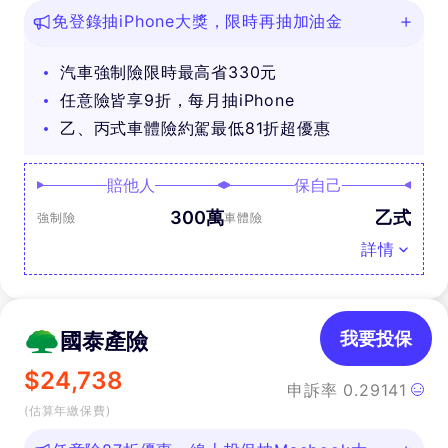
免登錄抽iPhone大獎，限時再抽加油金
汽車強制險限時最高省330元
任意險皆享9折，每月抽iPhone
乙、丙式車體險約駕最低81折超優惠
賠他人
保自己
300萬
乙式
強制險
車體險
詳情
國泰產險
我要投保
$
24,738
申訴率
0.29141
(估算年繳保費)