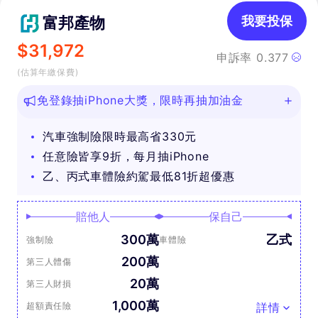
富邦產物
我要投保
$
31,972
申訴率
0.377
(估算年繳保費)
免登錄抽iPhone大獎，限時再抽加油金
汽車強制險限時最高省330元
任意險皆享9折，每月抽iPhone
乙、丙式車體險約駕最低81折超優惠
賠他人
保自己
300萬
乙式
強制險
車體險
200萬
第三人體傷
20萬
第三人財損
1,000萬
超額責任險
詳情