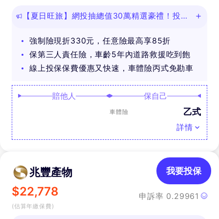
【夏日旺旅】網投抽總值30萬精選豪禮！投保
任意險享免費道路救援
強制險現折330元，任意險最高享85折
保第三人責任險，車齡5年內道路救援吃到飽
線上投保保費優惠又快速，車體險丙式免勘車
賠他人
保自己
乙式
車體險
詳情
兆豐產物
我要投保
$
22,778
申訴率
0.29961
(估算年繳保費)