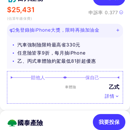
$
25,431
申訴率
0.377
(估算年繳保費)
免登錄抽iPhone大獎，限時再抽加油金
汽車強制險限時最高省330元
任意險皆享9折，每月抽iPhone
乙、丙式車體險約駕最低81折超優惠
賠他人
保自己
乙式
車體險
詳情
國泰產險
我要投保