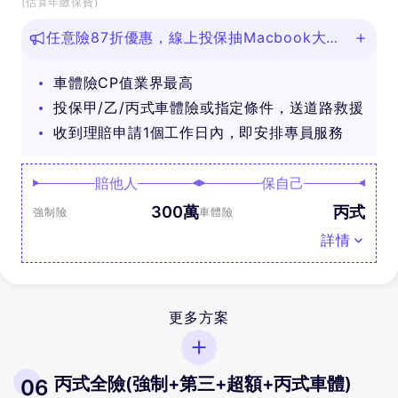
(估算年繳保費)
任意險87折優惠，線上投保抽Macbook大
獎！
車體險CP值業界最高
投保甲/乙/丙式車體險或指定條件，送道路救援
收到理賠申請1個工作日內，即安排專員服務
賠他人
保自己
300萬
丙式
強制險
車體險
詳情
更多方案
丙式全險(強制+第三+超額+丙式車體)
06