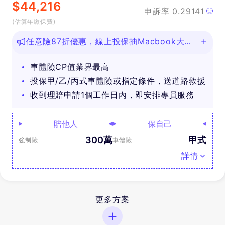
$
44,216
申訴率
0.29141
(估算年繳保費)
任意險87折優惠，線上投保抽Macbook大
獎！
車體險CP值業界最高
投保甲/乙/丙式車體險或指定條件，送道路救援
收到理賠申請1個工作日內，即安排專員服務
賠他人
保自己
300萬
甲式
強制險
車體險
詳情
更多方案