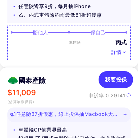
任意險皆享9折，每月抽iPhone
乙、丙式車體險約駕最低81折超優惠
賠他人
保自己
丙式
車體險
詳情
國泰產險
我要投保
$
11,009
申訴率
0.29141
(估算年繳保費)
任意險87折優惠，線上投保抽Macbook大
獎！
車體險CP值業界最高