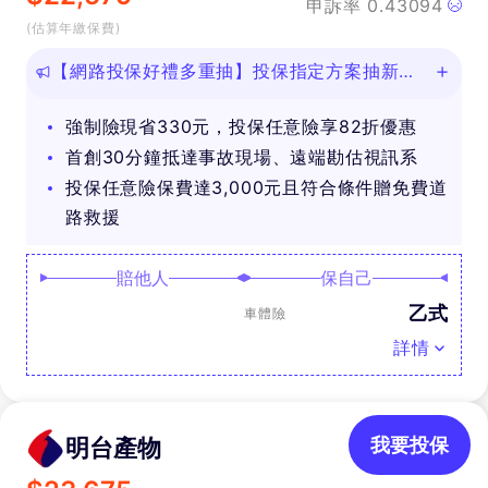
申訴率
0.43094
(估算年繳保費)
【網路投保好禮多重抽】投保指定方案抽新款
iPhone等好禮！
強制險現省330元，投保任意險享82折優惠
首創30分鐘抵達事故現場、遠端勘估視訊系
投保任意險保費達3,000元且符合條件贈免費道
路救援
賠他人
保自己
乙式
車體險
詳情
明台產物
我要投保