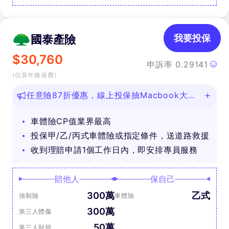
國泰產險
我要投保
$
30,760
申訴率
0.29141
(估算年繳保費)
任意險87折優惠，線上投保抽Macbook大
獎！
車體險CP值業界最高
投保甲/乙/丙式車體險或指定條件，送道路救援
收到理賠申請1個工作日內，即安排專員服務
賠他人
保自己
300萬
乙式
強制險
車體險
300萬
第三人體傷
50萬
第三人財損