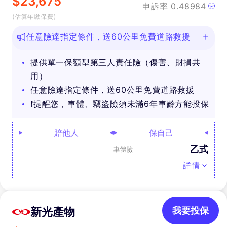
$
23,675
申訴率
0.48984
(估算年繳保費)
任意險達指定條件，送60公里免費道路救援
提供單一保額型第三人責任險（傷害、財損共
用）
任意險達指定條件，送60公里免費道路救援
❗提醒您，車體、竊盜險須未滿6年車齡方能投保
賠他人
保自己
乙式
車體險
詳情
新光產物
我要投保