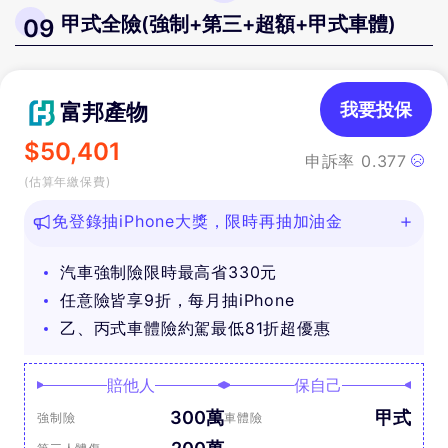
甲式全險(強制+第三+超額+甲式車體)
09
富邦產物
我要投保
$
50,401
申訴率
0.377
(估算年繳保費)
免登錄抽iPhone大獎，限時再抽加油金
汽車強制險限時最高省330元
任意險皆享9折，每月抽iPhone
乙、丙式車體險約駕最低81折超優惠
賠他人
保自己
300萬
甲式
強制險
車體險