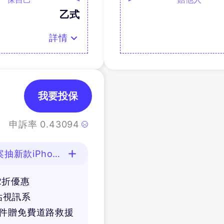
乙式
詳情
我要投保
申訴率
0.43094
新款iPhone
2折優惠
估視訊系
條件贈免費道路救援