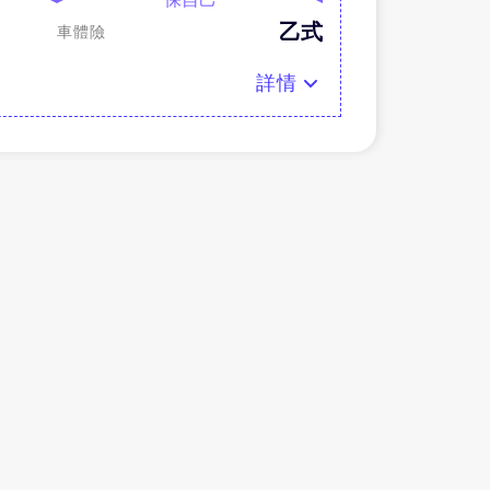
乙式
車體險
詳情