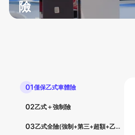
險
01
僅保乙式車體險
02
乙式＋強制險
03
乙式全險(強制+第三+超額+乙式