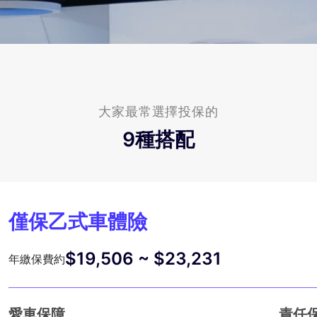
大家最常選擇投保的
9
種搭配
僅保乙式車體險
$19,506 ~ $23,231
年繳保費約
愛車保障
責任