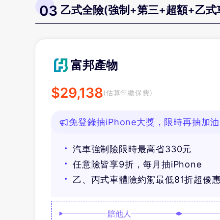
03
乙式全險(強制+第三+超額+乙式
富邦產物
$
29,138
(估算年繳保費)
免登錄抽iPhone大獎，限時再抽加
汽車強制險限時最高省330元
任意險皆享9折，每月抽iPhone
乙、丙式車體險約駕最低81折超優
賠他人