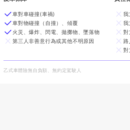
車對車碰撞(車禍)
我
車對物碰撞（自撞）、傾覆
我
火災、爆炸、閃電、拋擲物、墜落物
對
第三人非善意行為或其他不明原因
路
對
乙式車體險無自負額、無約定駕駛人