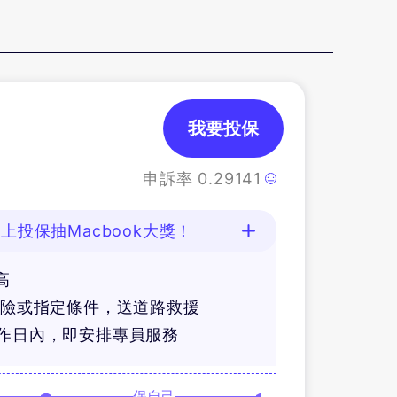
我要投保
申訴率
0.29141
)
上投保抽Macbook大獎！
高
體險或指定條件，送道路救援
工作日內，即安排專員服務
保自己