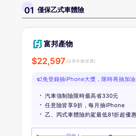
01
僅保乙式車體險
富邦產物
$
22,597
(估算年繳保費)
免登錄抽iPhone大獎，限時再抽加
汽車強制險限時最高省330元
任意險皆享9折，每月抽iPhone
乙、丙式車體險約駕最低81折超優
賠他人