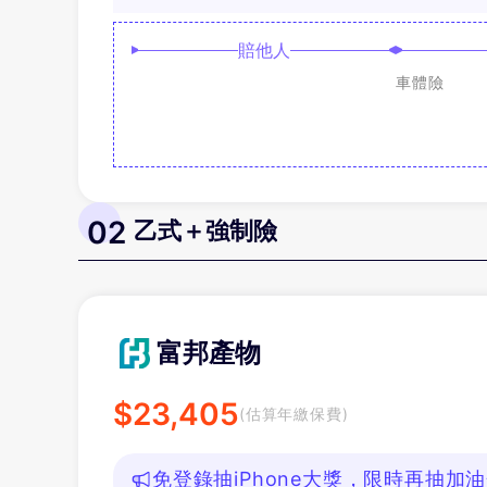
賠他人
車體險
02
乙式＋強制險
富邦產物
$
23,405
(估算年繳保費)
免登錄抽iPhone大獎，限時再抽加