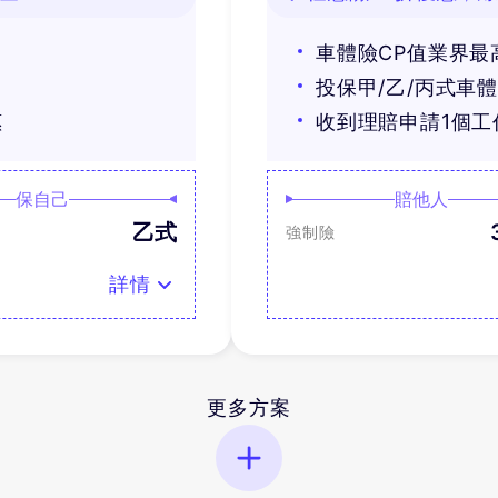
車體險CP值業界最
投保甲/乙/丙式車
惠
收到理賠申請1個
保自己
賠他人
乙式
強制險
詳情
更多方案