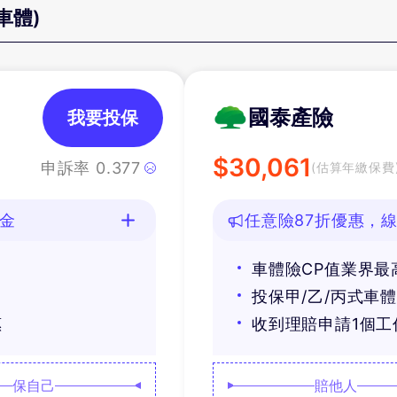
車體)
國泰產險
我要投保
$
30,061
申訴率
0.377
(估算年繳保費
油金
任意險87折優惠，線
車體險CP值業界最
投保甲/乙/丙式車
惠
收到理賠申請1個
保自己
賠他人