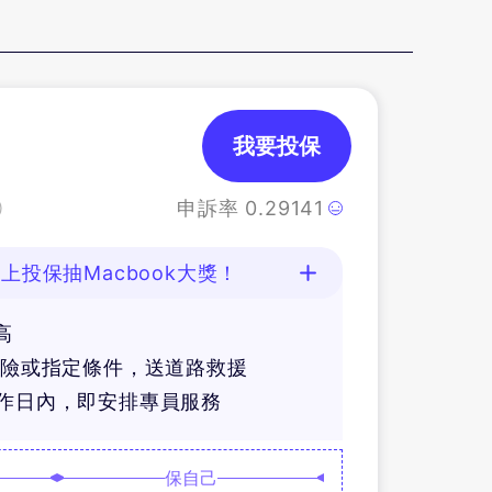
我要投保
申訴率
0.29141
)
上投保抽Macbook大獎！
高
體險或指定條件，送道路救援
工作日內，即安排專員服務
保自己