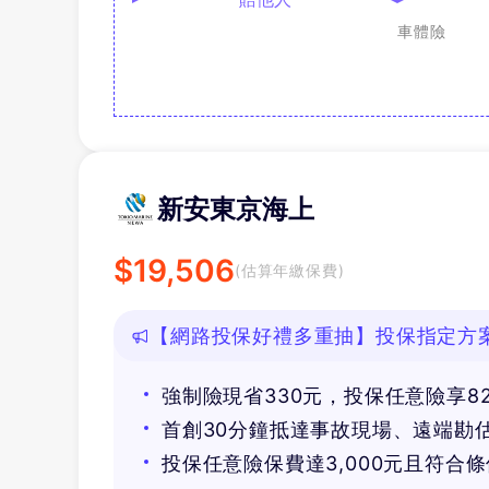
車體險
新安東京海上
$
19,506
(估算年繳保費)
【網路投保好禮多重抽】投保指定方案抽
等好禮！
強制險現省330元，投保任意險享8
首創30分鐘抵達事故現場、遠端勘
投保任意險保費達3,000元且符合