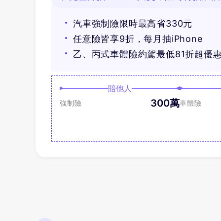
汽車強制險限時最高省330元
任意險皆享9折，每月抽iPhone
乙、丙式車體險約駕最低81折超優
賠他人
300萬
強制險
車體險