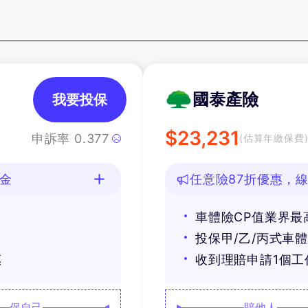
國泰產險
我要投保
$
23,231
申訴率
0.377
(估算年繳保費
油金
任意險87折優惠，線
車體險CP值業界最
投保甲/乙/丙式車
惠
收到理賠申請1個
保自己
賠他人