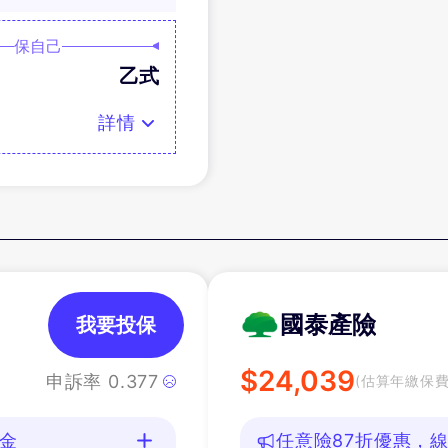
保自己
乙式
詳情
國泰產險
我要投保
$
24,039
申訴率
0.377
(估算年繳保費
油金
任意險87折優惠，線