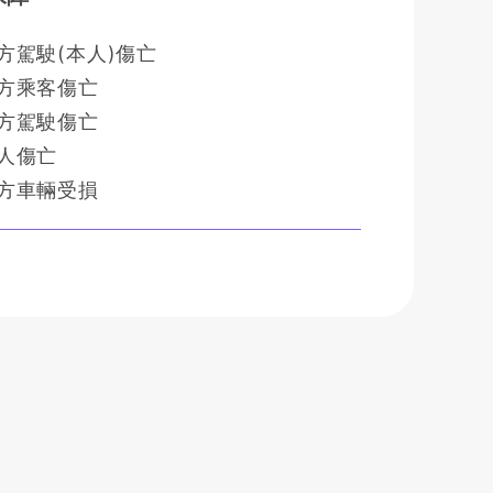
方駕駛(本人)傷亡
方乘客傷亡
方駕駛傷亡
人傷亡
方車輛受損