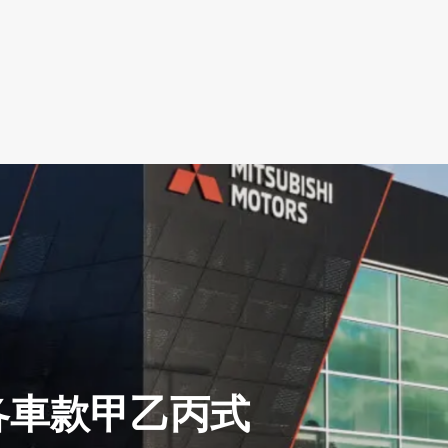
pse各車款甲乙丙式