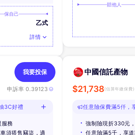
賠他人
保自己
乙式
詳情
中國信託產物
我要投保
$
21,738
申訴率
0.39123
(估算年繳保費)
抽3C好禮
任意險保費滿5仟，
好禮
援服務
強制險現折330元
價車須搭售竊盜，適
任意險滿5千，享道