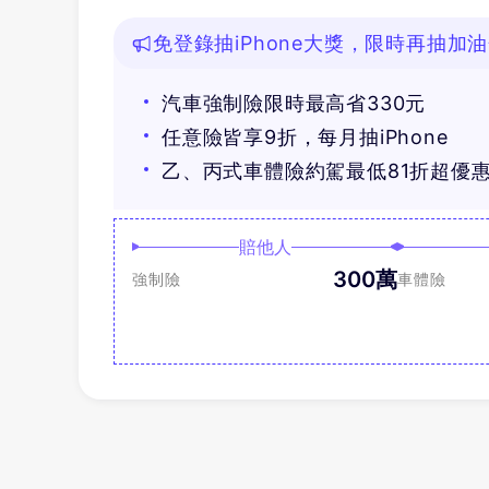
免登錄抽iPhone大獎，限時再抽加
汽車強制險限時最高省330元
任意險皆享9折，每月抽iPhone
乙、丙式車體險約駕最低81折超優
賠他人
300萬
強制險
車體險