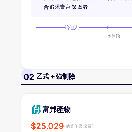
合追求豐富保障者
賠他人
車體險
02
乙式＋強制險
富邦產物
$
25,029
(估算年繳保費)