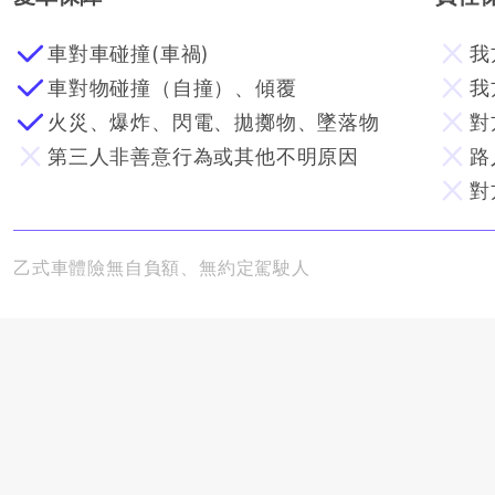
車對車碰撞(車禍)
我
車對物碰撞（自撞）、傾覆
我
火災、爆炸、閃電、拋擲物、墜落物
對
第三人非善意行為或其他不明原因
路
對
乙式車體險無自負額、無約定駕駛人