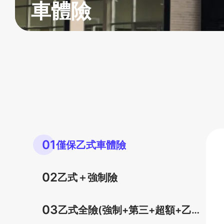
車體險
01
僅保乙式車體險
02
乙式＋強制險
03
乙式全險(強制+第三+超額+乙式