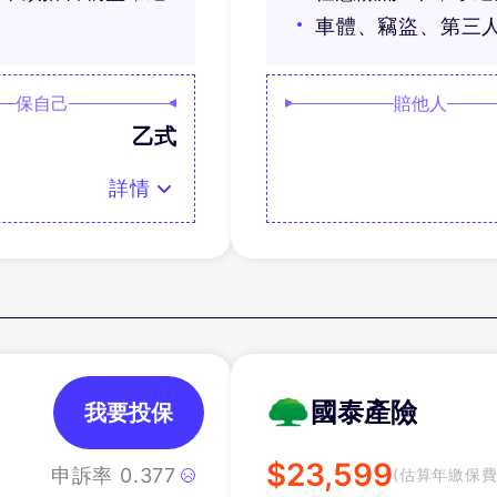
車體、竊盜、第三
保自己
賠他人
乙式
詳情
國泰產險
我要投保
$
23,599
申訴率
0.377
(估算年繳保費