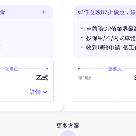
油金
任意險87折優惠，線
車體險CP值業界最
投保甲/乙/丙式車
惠
收到理賠申請1個
保自己
賠他人
乙式
強制險
詳情
更多方案