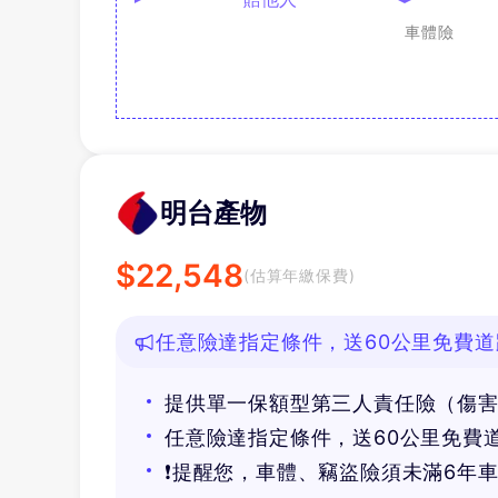
車體險
明台產物
$
22,548
(估算年繳保費)
任意險達指定條件，送60公里免費道
提供單一保額型第三人責任險（傷
任意險達指定條件，送60公里免費
❗提醒您，車體、竊盜險須未滿6年