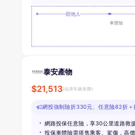
賠他人
車體險
泰安產物
$
21,513
(估算年繳保費)
網投強制險折330元、任意險82折＋
網路投保任意險，享30公里道路救
投保車體險需搭售乘客、駕傷，高