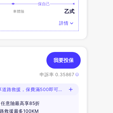
保自己
乙式
車體險
詳情
我要投保
申訴率
0.35867
享道路救援，保費滿500即可抽
，任意險最高享85折
路救援最多100KM