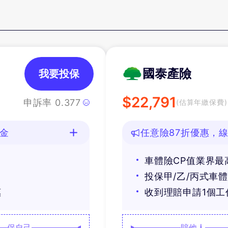
國泰產險
我要投保
$
22,791
申訴率
0.377
(估算年繳保費)
油金
任意險87折優惠，線
車體險CP值業界最
投保甲/乙/丙式車
惠
收到理賠申請1個
保自己
賠他人