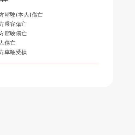
方駕駛(本人)傷亡
方乘客傷亡
方駕駛傷亡
人傷亡
方車輛受損