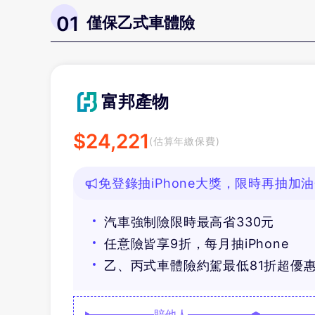
01
僅保乙式車體險
富邦產物
$
24,221
(估算年繳保費)
免登錄抽iPhone大獎，限時再抽加
汽車強制險限時最高省330元
任意險皆享9折，每月抽iPhone
乙、丙式車體險約駕最低81折超優
賠他人