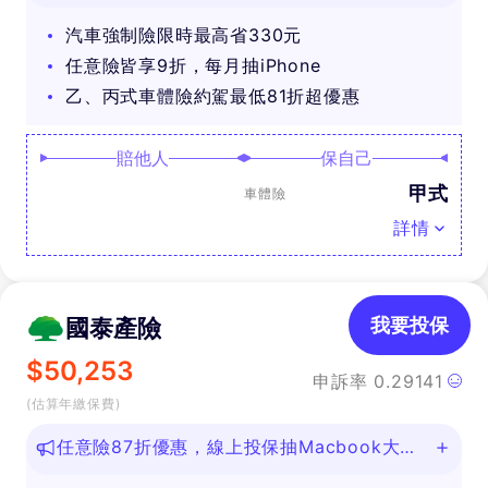
汽車強制險限時最高省330元
任意險皆享9折，每月抽iPhone
乙、丙式車體險約駕最低81折超優惠
賠他人
保自己
甲式
車體險
詳情
國泰產險
我要投保
$
50,253
申訴率
0.29141
(估算年繳保費)
任意險87折優惠，線上投保抽Macbook大
獎！