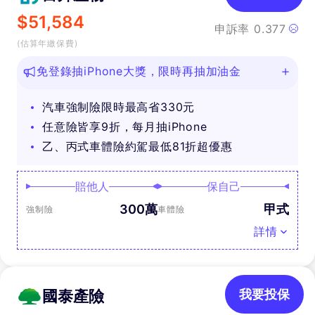
$
51,584
申訴率
0.377
(估算年繳保費)
免登錄抽iPhone大獎，限時再抽加油金
汽車強制險限時最高省330元
任意險皆享9折，每月抽iPhone
乙、丙式車體險約駕最低81折超優惠
賠他人
保自己
300萬
甲式
強制險
車體險
詳情
國泰產險
我要投保