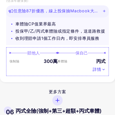
(估算年繳保費)
任意險87折優惠，線上投保抽Macbook大
獎！
車體險CP值業界最高
投保甲/乙/丙式車體險或指定條件，送道路救援
收到理賠申請1個工作日內，即安排專員服務
賠他人
保自己
300萬
丙式
強制險
車體險
詳情
更多方案
丙式全險(強制+第三+超額+丙式車體)
06