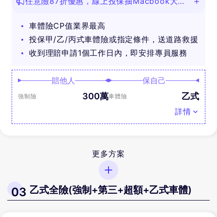
任意險87折優惠，線上投保抽Macbook大
獎！
車體險CP值業界最高
投保甲/乙/丙式車體險或指定條件，送道路救援
收到理賠申請1個工作日內，即安排專員服務
賠他人
保自己
300萬
乙式
強制險
車體險
詳情
更多方案
乙式全險(強制+第三+超額+乙式車體)
03