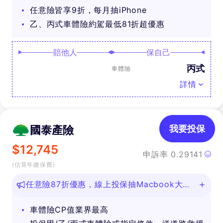
任意險皆享9折，每月抽iPhone
乙、丙式車體險約駕最低81折超優惠
賠他人
保自己
丙式
車體險
詳情
國泰產險
我要投保
$
12,745
申訴率
0.29141
(估算年繳保費)
任意險87折優惠，線上投保抽Macbook大
獎！
車體險CP值業界最高