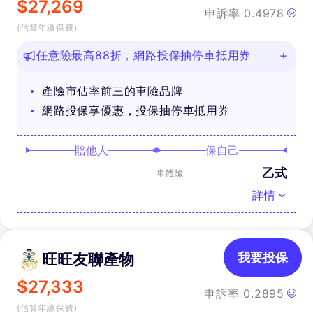
$
27,269
申訴率
0.4978
(估算年繳保費)
任意險最高88折，網路投保抽停車抵用券
產險市佔率前三的車險品牌
網路投保享優惠，投保抽停車抵用券
賠他人
保自己
乙式
車體險
詳情
旺旺友聯產物
我要投保
$
27,333
申訴率
0.2895
(估算年繳保費)