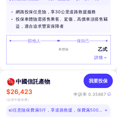
禮
網路投保任意險，享30公里道路救援服務
投保車體險需搭售乘客、駕傷，高價車須搭售竊
盜，適合追求豐富保障者
賠他人
保自己
乙式
車體險
詳情
中國信託產物
我要投保
$
26,423
申訴率
0.35867
(估算年繳保費)
任意險保費滿5仟，享道路救援，保費滿500即