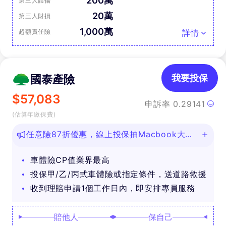
200萬
第三人體傷
20萬
第三人財損
1,000萬
超額責任險
詳情
國泰產險
我要投保
$
57,083
申訴率
0.29141
(估算年繳保費)
任意險87折優惠，線上投保抽Macbook大
獎！
車體險CP值業界最高
投保甲/乙/丙式車體險或指定條件，送道路救援
收到理賠申請1個工作日內，即安排專員服務
賠他人
保自己