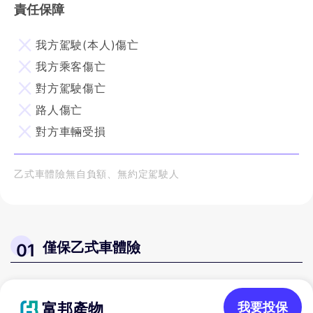
責任保障
我方駕駛(本人)傷亡
我方乘客傷亡
對方駕駛傷亡
路人傷亡
對方車輛受損
乙式車體險無自負額、無約定駕駛人
僅保乙式車體險
01
富邦產物
我要投保