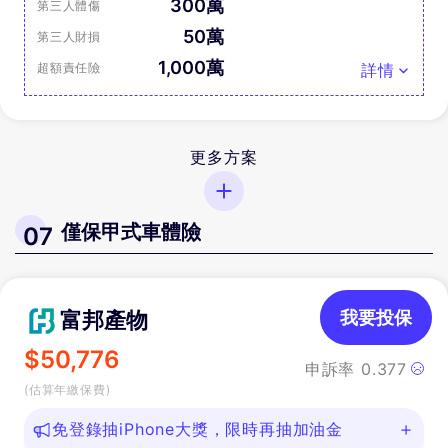
300萬
第三人體傷
50萬
第三人財損
1,000萬
超額責任險
詳情
更多方案
僅保甲式車體險
07
富邦產物
我要投保
$
50,776
申訴率
0.377
(估算年繳保費)
免登錄抽iPhone大獎，限時再抽加油金