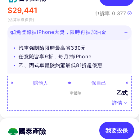
$
29,441
申訴率
0.377
(估算年繳保費)
免登錄抽iPhone大獎，限時再抽加油金
汽車強制險限時最高省330元
任意險皆享9折，每月抽iPhone
乙、丙式車體險約駕最低81折超優惠
賠他人
保自己
乙式
車體險
詳情
國泰產險
我要投保