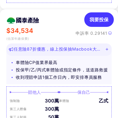
國泰產險
我要投保
$
34,534
申訴率
0.29141
(估算年繳保費)
任意險87折優惠，線上投保抽Macbook大
獎！
車體險CP值業界最高
投保甲/乙/丙式車體險或指定條件，送道路救援
收到理賠申請1個工作日內，即安排專員服務
賠他人
保自己
300萬
乙式
強制險
車體險
300萬
第三人體傷
50萬
第三人財損