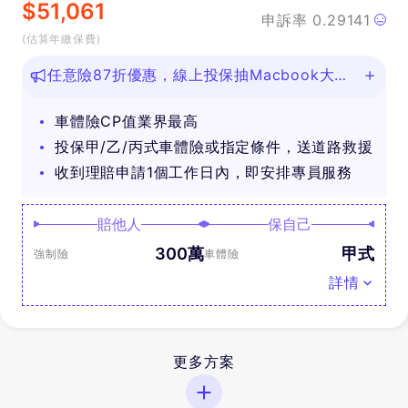
$
51,061
申訴率
0.29141
(估算年繳保費)
任意險87折優惠，線上投保抽Macbook大
獎！
車體險CP值業界最高
投保甲/乙/丙式車體險或指定條件，送道路救援
收到理賠申請1個工作日內，即安排專員服務
賠他人
保自己
300萬
甲式
強制險
車體險
詳情
更多方案