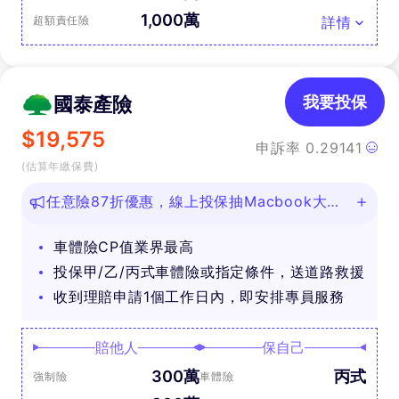
1,000萬
超額責任險
詳情
國泰產險
我要投保
$
19,575
申訴率
0.29141
(估算年繳保費)
任意險87折優惠，線上投保抽Macbook大
獎！
車體險CP值業界最高
投保甲/乙/丙式車體險或指定條件，送道路救援
收到理賠申請1個工作日內，即安排專員服務
賠他人
保自己
300萬
丙式
強制險
車體險