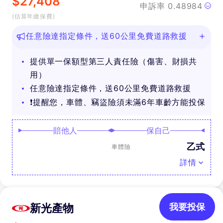
$
27,408
申訴率
0.48984
(估算年繳保費)
任意險達指定條件，送60公里免費道路救援
提供單一保額型第三人責任險（傷害、財損共
用）
任意險達指定條件，送60公里免費道路救援
❗提醒您，車體、竊盜險須未滿6年車齡方能投保
賠他人
保自己
乙式
車體險
詳情
新光產物
我要投保