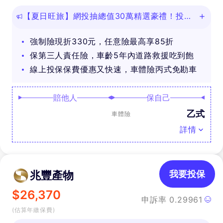
【夏日旺旅】網投抽總值30萬精選豪禮！投保
任意險享免費道路救援
強制險現折330元，任意險最高享85折
保第三人責任險，車齡5年內道路救援吃到飽
線上投保保費優惠又快速，車體險丙式免勘車
賠他人
保自己
乙式
車體險
詳情
兆豐產物
我要投保
$
26,370
申訴率
0.29961
(估算年繳保費)