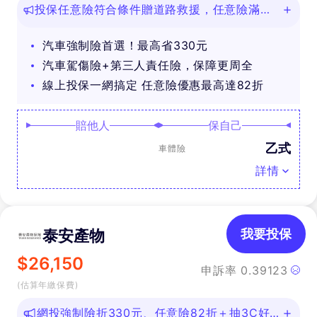
投保任意險符合條件贈道路救援，任意險滿
888再抽好禮
汽車強制險首選！最高省330元
汽車駕傷險+第三人責任險，保障更周全
線上投保一網搞定 任意險優惠最高達82折
賠他人
保自己
乙式
車體險
詳情
泰安產物
我要投保
$
26,150
申訴率
0.39123
(估算年繳保費)
網投強制險折330元、任意險82折＋抽3C好