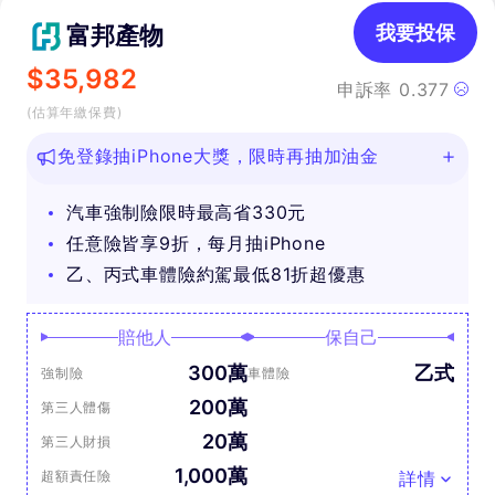
富邦產物
我要投保
$
35,982
申訴率
0.377
(估算年繳保費)
免登錄抽iPhone大獎，限時再抽加油金
汽車強制險限時最高省330元
任意險皆享9折，每月抽iPhone
乙、丙式車體險約駕最低81折超優惠
賠他人
保自己
300萬
乙式
強制險
車體險
200萬
第三人體傷
20萬
第三人財損
1,000萬
超額責任險
詳情