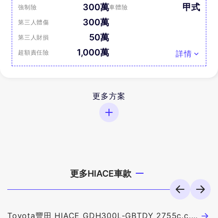
300萬
甲式
強制險
車體險
300萬
第三人體傷
50萬
第三人財損
1,000萬
超額責任險
詳情
更多方案
更多HIACE車款
Toyota豐田 HIACE GDH300L-GBTDY 2755c.c.
T