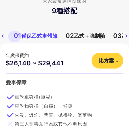
大家最常選擇投保的
9
種搭配
01
02
03
僅保乙式車體險
乙式＋強制險
乙
年繳保費約
比方案
$26,140 ~ $29,441
愛車保障
車對車碰撞(車禍)
車對物碰撞（自撞）、傾覆
火災、爆炸、閃電、拋擲物、墜落物
第三人非善意行為或其他不明原因