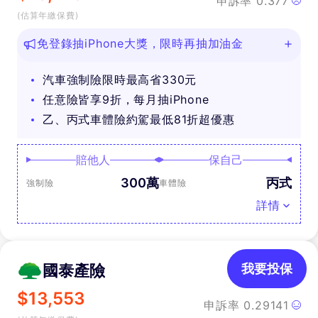
申訴率
0.377
(估算年繳保費)
免登錄抽iPhone大獎，限時再抽加油金
汽車強制險限時最高省330元
任意險皆享9折，每月抽iPhone
乙、丙式車體險約駕最低81折超優惠
賠他人
保自己
300萬
丙式
強制險
車體險
詳情
國泰產險
我要投保
$
13,553
申訴率
0.29141