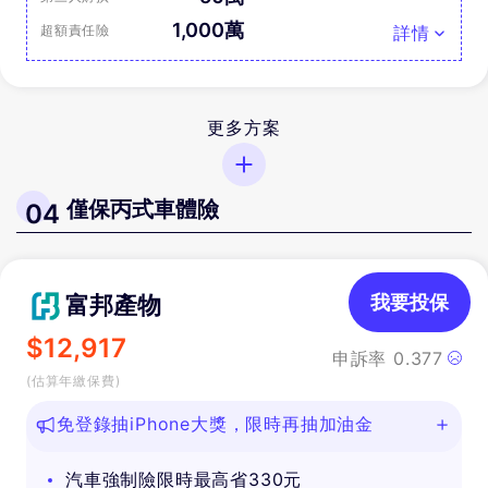
1,000萬
超額責任險
詳情
更多方案
僅保丙式車體險
04
富邦產物
我要投保
$
12,917
申訴率
0.377
(估算年繳保費)
免登錄抽iPhone大獎，限時再抽加油金
汽車強制險限時最高省330元