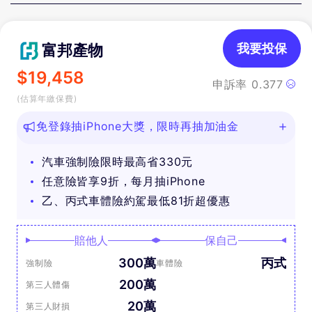
富邦產物
我要投保
$
19,458
申訴率
0.377
(估算年繳保費)
免登錄抽iPhone大獎，限時再抽加油金
汽車強制險限時最高省330元
任意險皆享9折，每月抽iPhone
乙、丙式車體險約駕最低81折超優惠
賠他人
保自己
300萬
丙式
強制險
車體險
200萬
第三人體傷
20萬
第三人財損