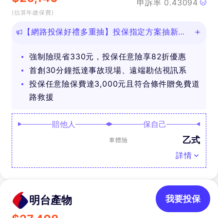
申訴率
0.43094
(估算年繳保費)
【網路投保好禮多重抽】投保指定方案抽新款
iPhone等好禮！
強制險現省330元，投保任意險享82折優惠
首創30分鐘抵達事故現場、遠端勘估視訊系
投保任意險保費達3,000元且符合條件贈免費道
路救援
賠他人
保自己
乙式
車體險
詳情
明台產物
我要投保