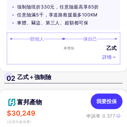
可抽好禮
強制險現折330元，任意險最高享85折
任意險滿5千，享道路救援最多100KM
車體、竊盜、第三人、超額都可保
賠他人
保自己
乙式
車體險
詳情
乙式＋強制險
02
富邦產物
我要投保
$
30,249
申訴率
0.377
(估算年繳保費)