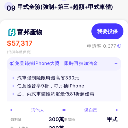
甲式全險(強制+第三+超額+甲式車體)
09
富邦產物
我要投保
$
57,317
申訴率
0.377
(估算年繳保費)
免登錄抽iPhone大獎，限時再抽加油金
汽車強制險限時最高省330元
任意險皆享9折，每月抽iPhone
乙、丙式車體險約駕最低81折超優惠
賠他人
保自己
300萬
甲式
強制險
車體險