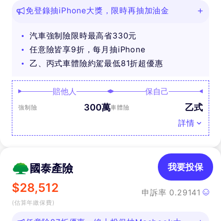
免登錄抽iPhone大獎，限時再抽加油金
汽車強制險限時最高省330元
任意險皆享9折，每月抽iPhone
乙、丙式車體險約駕最低81折超優惠
賠他人
保自己
300萬
乙式
強制險
車體險
詳情
國泰產險
我要投保
$
28,512
申訴率
0.29141
(估算年繳保費)