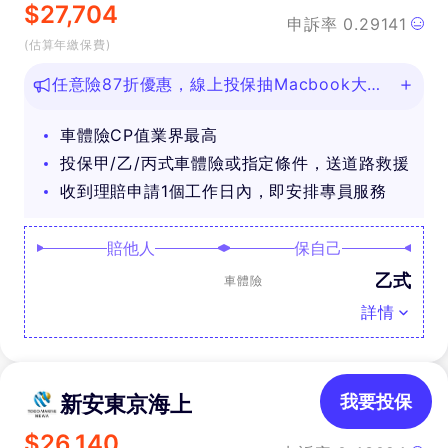
$
27,704
申訴率
0.29141
(估算年繳保費)
任意險87折優惠，線上投保抽Macbook大
獎！
車體險CP值業界最高
投保甲/乙/丙式車體險或指定條件，送道路救援
收到理賠申請1個工作日內，即安排專員服務
賠他人
保自己
乙式
車體險
詳情
新安東京海上
我要投保
$
26,140