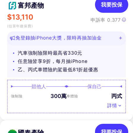
富邦產物
我要投保
$
13,110
申訴率
0.377
(估算年繳保費)
免登錄抽iPhone大獎，限時再抽加油金
汽車強制險限時最高省330元
任意險皆享9折，每月抽iPhone
乙、丙式車體險約駕最低81折超優惠
賠他人
保自己
300萬
丙式
強制險
車體險
詳情
國泰產險
我要投保