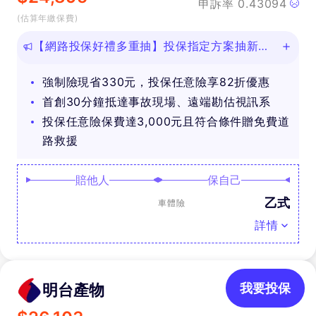
申訴率
0.43094
(估算年繳保費)
【網路投保好禮多重抽】投保指定方案抽新款
iPhone等好禮！
強制險現省330元，投保任意險享82折優惠
首創30分鐘抵達事故現場、遠端勘估視訊系
投保任意險保費達3,000元且符合條件贈免費道
路救援
賠他人
保自己
乙式
車體險
詳情
明台產物
我要投保