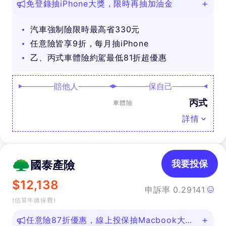
免登錄抽iPhone大獎，限時再抽加油金
汽車強制險限時最高省330元
任意險皆享9折，每月抽iPhone
乙、丙式車體險約駕最低81折超優惠
賠他人
保自己
丙式
車體險
詳情
國泰產險
我要投保
$
12,138
申訴率
0.29141
(估算年繳保費)
任意險87折優惠，線上投保抽Macbook大