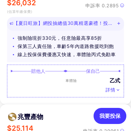
$
26,032
申訴率
0.2895
(估算年繳保費)
【夏日旺旅】網投抽總值30萬精選豪禮！投保
任意險享免費道路救援
強制險現折330元，任意險最高享85折
保第三人責任險，車齡5年內道路救援吃到飽
線上投保保費優惠又快速，車體險丙式免勘車
賠他人
保自己
乙式
車體險
詳情
兆豐產物
我要投保
$
25,114