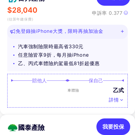
$
28,040
申訴率
0.377
(估算年繳保費)
免登錄抽iPhone大獎，限時再抽加油金
汽車強制險限時最高省330元
任意險皆享9折，每月抽iPhone
乙、丙式車體險約駕最低81折超優惠
賠他人
保自己
乙式
車體險
詳情
國泰產險
我要投保