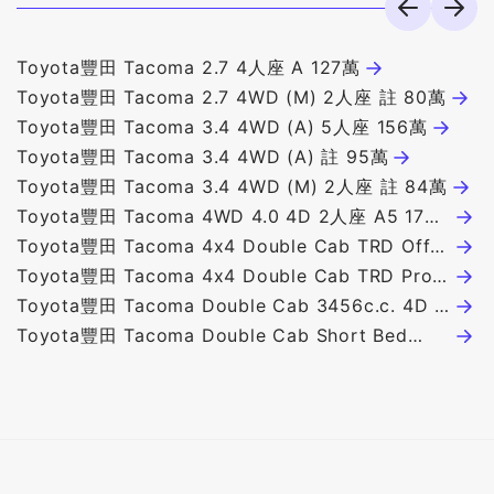
Toyota豐田 Tacoma 2.7 4人座 A 127萬
T
Toyota豐田 Tacoma 2.7 4WD (M) 2人座 註 80萬
3
Toyota豐田 Tacoma 3.4 4WD (A) 5人座 156萬
Toyota豐田 Tacoma 3.4 4WD (A) 註 95萬
Toyota豐田 Tacoma 3.4 4WD (M) 2人座 註 84萬
Toyota豐田 Tacoma 4WD 4.0 4D 2人座 A5 175
萬
Toyota豐田 Tacoma 4x4 Double Cab TRD Off
Road Premium 5' Bed 2393c.c. 4D 5人座 238.2
Toyota豐田 Tacoma 4x4 Double Cab TRD Pro
萬
Hybrid 5' Bed 2393c.c. 4D 5人座 295萬
Toyota豐田 Tacoma Double Cab 3456c.c. 4D 5
人座 228萬
Toyota豐田 Tacoma Double Cab Short Bed
4WD 3956c.c. 4D 2人座 144.5萬