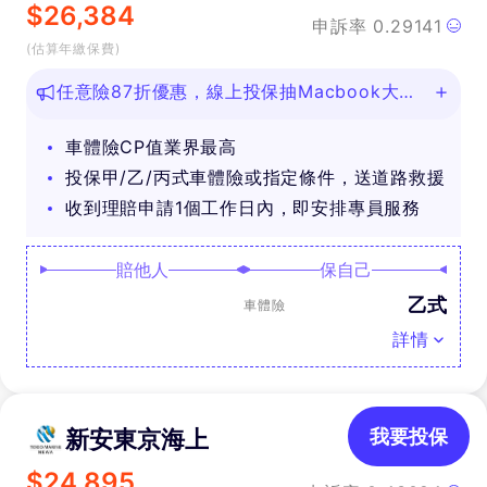
$
26,384
申訴率
0.29141
(估算年繳保費)
任意險87折優惠，線上投保抽Macbook大
獎！
車體險CP值業界最高
投保甲/乙/丙式車體險或指定條件，送道路救援
收到理賠申請1個工作日內，即安排專員服務
賠他人
保自己
乙式
車體險
詳情
新安東京海上
我要投保
$
24,895