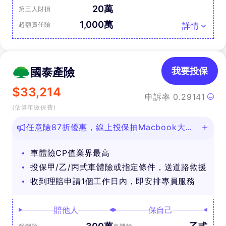
20萬
第三人財損
1,000萬
超額責任險
詳情
國泰產險
我要投保
$
33,214
申訴率
0.29141
(估算年繳保費)
任意險87折優惠，線上投保抽Macbook大
獎！
車體險CP值業界最高
投保甲/乙/丙式車體險或指定條件，送道路救援
收到理賠申請1個工作日內，即安排專員服務
賠他人
保自己