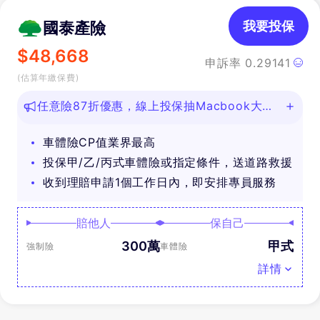
國泰產險
我要投保
$
48,668
申訴率
0.29141
(估算年繳保費)
任意險87折優惠，線上投保抽Macbook大
獎！
車體險CP值業界最高
投保甲/乙/丙式車體險或指定條件，送道路救援
收到理賠申請1個工作日內，即安排專員服務
賠他人
保自己
300萬
甲式
強制險
車體險
詳情