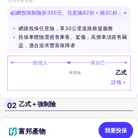
(估算年繳保費)
網投強制險折330元、任意險82折＋抽3C好
禮
網路投保任意險，享30公里道路救援服務
投保車體險需搭售乘客、駕傷，高價車須搭售竊
盜，適合追求豐富保障者
賠他人
保自己
乙式
車體險
詳情
乙式＋強制險
02
富邦產物
我要投保