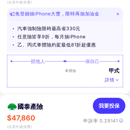
(估算年繳保費)
免登錄抽iPhone大獎，限時再抽加油金
汽車強制險限時最高省330元
任意險皆享9折，每月抽iPhone
乙、丙式車體險約駕最低81折超優惠
賠他人
保自己
甲式
車體險
詳情
國泰產險
我要投保
$
47,860
申訴率
0.29141
(估算年繳保費)