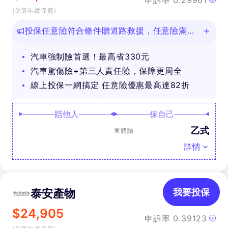
申訴率
0.29961
(估算年繳保費)
投保任意險符合條件贈道路救援，任意險滿
888再抽好禮
汽車強制險首選！最高省330元
汽車駕傷險+第三人責任險，保障更周全
線上投保一網搞定 任意險優惠最高達82折
賠他人
保自己
乙式
車體險
詳情
泰安產物
我要投保
$
24,905
申訴率
0.39123