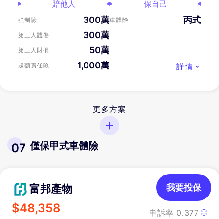
賠他人
保自己
300萬
丙式
強制險
車體險
300萬
第三人體傷
50萬
第三人財損
1,000萬
超額責任險
詳情
更多方案
僅保甲式車體險
07
富邦產物
我要投保
$
48,358
申訴率
0.377