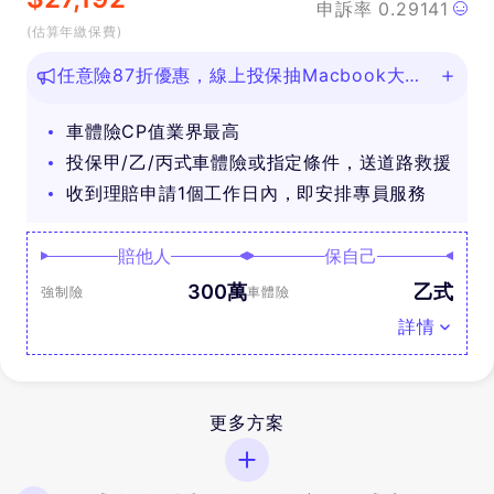
申訴率
0.29141
(估算年繳保費)
任意險87折優惠，線上投保抽Macbook大
獎！
車體險CP值業界最高
投保甲/乙/丙式車體險或指定條件，送道路救援
收到理賠申請1個工作日內，即安排專員服務
賠他人
保自己
300萬
乙式
強制險
車體險
詳情
更多方案