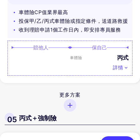
獎！
車體險CP值業界最高
投保甲/乙/丙式車體險或指定條件，送道路救援
收到理賠申請1個工作日內，即安排專員服務
賠他人
保自己
丙式
車體險
詳情
更多方案
丙式＋強制險
05