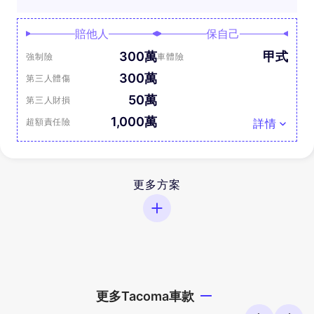
賠他人
保自己
300萬
甲式
強制險
車體險
300萬
第三人體傷
50萬
第三人財損
1,000萬
超額責任險
詳情
更多方案
更多Tacoma車款