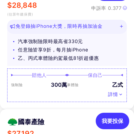
$
28,848
申訴率
0.377
(估算年繳保費)
免登錄抽iPhone大獎，限時再抽加油金
汽車強制險限時最高省330元
任意險皆享9折，每月抽iPhone
乙、丙式車體險約駕最低81折超優惠
賠他人
保自己
300萬
乙式
強制險
車體險
詳情
國泰產險
我要投保
$
27,192