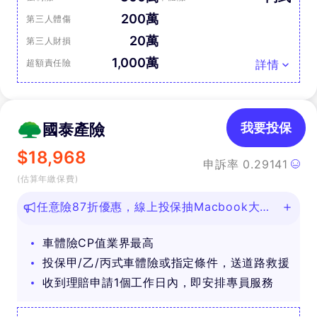
200萬
第三人體傷
20萬
第三人財損
1,000萬
超額責任險
詳情
國泰產險
我要投保
$
18,968
申訴率
0.29141
(估算年繳保費)
任意險87折優惠，線上投保抽Macbook大
獎！
車體險CP值業界最高
投保甲/乙/丙式車體險或指定條件，送道路救援
收到理賠申請1個工作日內，即安排專員服務