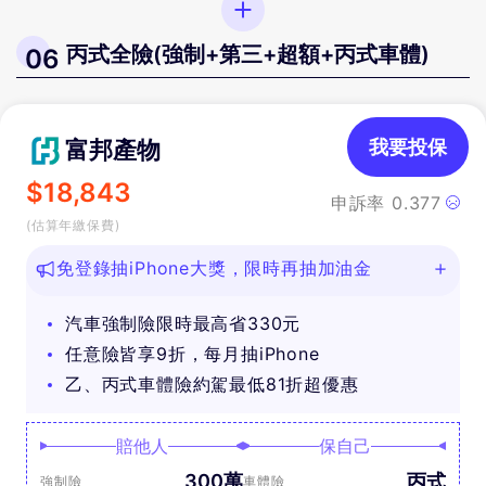
丙式全險(強制+第三+超額+丙式車體)
06
富邦產物
我要投保
$
18,843
申訴率
0.377
(估算年繳保費)
免登錄抽iPhone大獎，限時再抽加油金
汽車強制險限時最高省330元
任意險皆享9折，每月抽iPhone
乙、丙式車體險約駕最低81折超優惠
賠他人
保自己
300萬
丙式
強制險
車體險