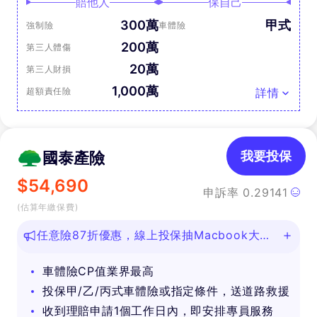
賠他人
保自己
300萬
甲式
強制險
車體險
200萬
第三人體傷
20萬
第三人財損
1,000萬
超額責任險
詳情
國泰產險
我要投保
$
54,690
申訴率
0.29141
(估算年繳保費)
任意險87折優惠，線上投保抽Macbook大
獎！
車體險CP值業界最高
投保甲/乙/丙式車體險或指定條件，送道路救援
收到理賠申請1個工作日內，即安排專員服務