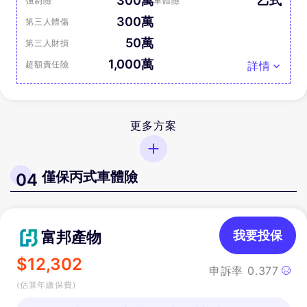
300萬
乙式
強制險
車體險
300萬
第三人體傷
50萬
第三人財損
1,000萬
超額責任險
詳情
更多方案
僅保丙式車體險
04
富邦產物
我要投保
$
12,302
申訴率
0.377
(估算年繳保費)