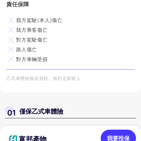
責任保障
我方駕駛(本人)傷亡
我方乘客傷亡
對方駕駛傷亡
路人傷亡
對方車輛受損
乙式車體險無自負額、無約定駕駛人
僅保乙式車體險
01
富邦產物
我要投保