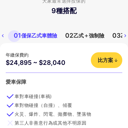
大家最常選擇投保的
9
種搭配
01
02
03
僅保乙式車體險
乙式＋強制險
乙
年繳保費約
比方案
$24,895 ~ $28,040
愛車保障
車對車碰撞(車禍)
車對物碰撞（自撞）、傾覆
火災、爆炸、閃電、拋擲物、墜落物
第三人非善意行為或其他不明原因