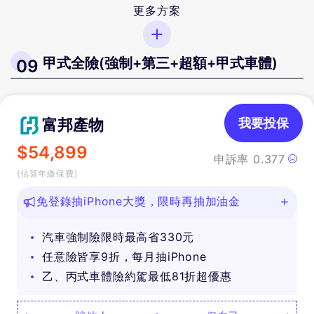
更多方案
甲式全險(強制+第三+超額+甲式車體)
09
富邦產物
我要投保
$
54,899
申訴率
0.377
(估算年繳保費)
免登錄抽iPhone大獎，限時再抽加油金
汽車強制險限時最高省330元
任意險皆享9折，每月抽iPhone
乙、丙式車體險約駕最低81折超優惠