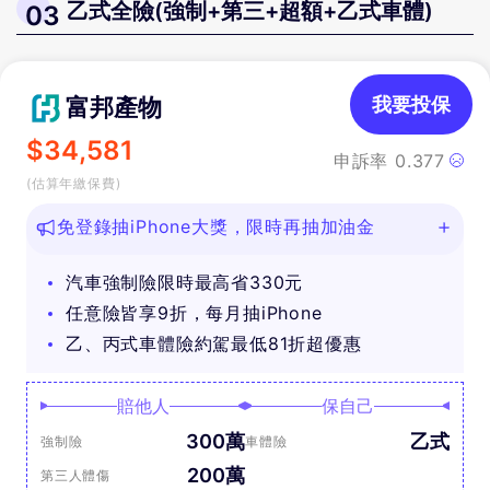
乙式全險(強制+第三+超額+乙式車體)
03
富邦產物
我要投保
$
34,581
申訴率
0.377
(估算年繳保費)
免登錄抽iPhone大獎，限時再抽加油金
汽車強制險限時最高省330元
任意險皆享9折，每月抽iPhone
乙、丙式車體險約駕最低81折超優惠
賠他人
保自己
300萬
乙式
強制險
車體險
200萬
第三人體傷