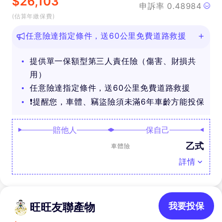
$
26,103
申訴率
0.48984
(估算年繳保費)
任意險達指定條件，送60公里免費道路救援
提供單一保額型第三人責任險（傷害、財損共
用）
任意險達指定條件，送60公里免費道路救援
❗提醒您，車體、竊盜險須未滿6年車齡方能投保
賠他人
保自己
乙式
車體險
詳情
旺旺友聯產物
我要投保