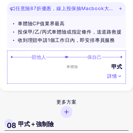
任意險87折優惠，線上投保抽Macbook大
獎！
車體險CP值業界最高
投保甲/乙/丙式車體險或指定條件，送道路救援
收到理賠申請1個工作日內，即安排專員服務
賠他人
保自己
甲式
車體險
詳情
更多方案
甲式＋強制險
08