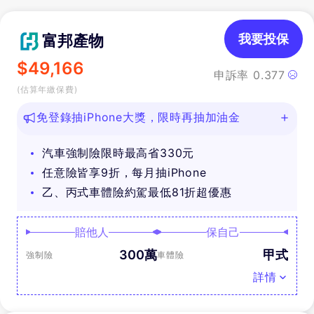
富邦產物
我要投保
$
49,166
申訴率
0.377
(估算年繳保費)
免登錄抽iPhone大獎，限時再抽加油金
汽車強制險限時最高省330元
任意險皆享9折，每月抽iPhone
乙、丙式車體險約駕最低81折超優惠
賠他人
保自己
300萬
甲式
強制險
車體險
詳情