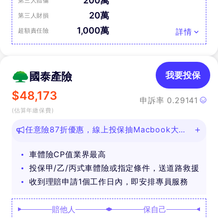
200萬
第三人體傷
20萬
第三人財損
1,000萬
超額責任險
詳情
國泰產險
我要投保
$
48,173
申訴率
0.29141
(估算年繳保費)
任意險87折優惠，線上投保抽Macbook大
獎！
車體險CP值業界最高
投保甲/乙/丙式車體險或指定條件，送道路救援
收到理賠申請1個工作日內，即安排專員服務
賠他人
保自己