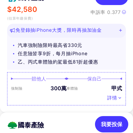
$
42,580
申訴率
0.377
(估算年繳保費)
免登錄抽iPhone大獎，限時再抽加油金
汽車強制險限時最高省330元
任意險皆享9折，每月抽iPhone
乙、丙式車體險約駕最低81折超優惠
賠他人
保自己
300萬
甲式
強制險
車體險
詳情
國泰產險
我要投保