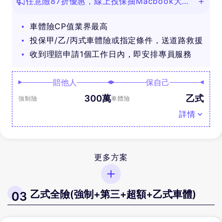
任意險87折優惠，線上投保抽Macbook大
獎！
車體險CP值業界最高
投保甲/乙/丙式車體險或指定條件，送道路救援
收到理賠申請1個工作日內，即安排專員服務
賠他人
保自己
300萬
乙式
強制險
車體險
詳情
更多方案
乙式全險(強制+第三+超額+乙式車體)
03