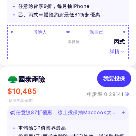
任意險皆享9折，每月抽iPhone
乙、丙式車體險約駕最低81折超優惠
賠他人
保自己
丙式
車體險
詳情
國泰產險
我要投保
$
10,485
申訴率
0.29141
(估算年繳保費)
任意險87折優惠，線上投保抽Macbook大
獎！
車體險CP值業界最高