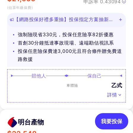
申訴率
0.43094
(估算年繳保費)
【網路投保好禮多重抽】投保指定方案抽新款
iPhone等好禮！
強制險現省330元，投保任意險享82折優惠
首創30分鐘抵達事故現場、遠端勘估視訊系
投保任意險保費達3,000元且符合條件贈免費道
路救援
賠他人
保自己
乙式
車體險
詳情
明台產物
我要投保