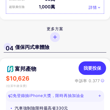
1,000萬
超額責任險
詳情
更多方案
僅保丙式車體險
04
富邦產物
我要投保
$
10,626
申訴率
0.377
(估算年繳保費)
免登錄抽iPhone大獎，限時再抽加油金
汽車強制險限時最高省330元