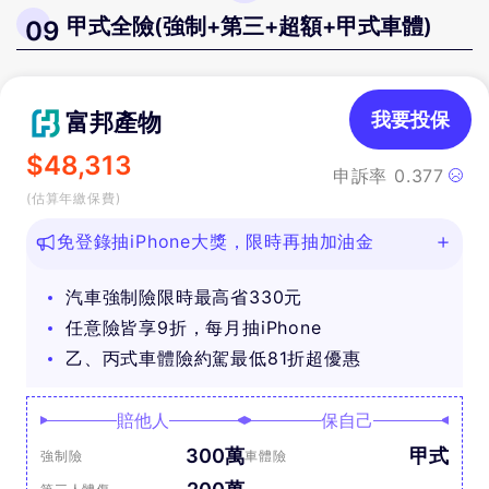
甲式全險(強制+第三+超額+甲式車體)
09
富邦產物
我要投保
$
48,313
申訴率
0.377
(估算年繳保費)
免登錄抽iPhone大獎，限時再抽加油金
汽車強制險限時最高省330元
任意險皆享9折，每月抽iPhone
乙、丙式車體險約駕最低81折超優惠
賠他人
保自己
300萬
甲式
強制險
車體險