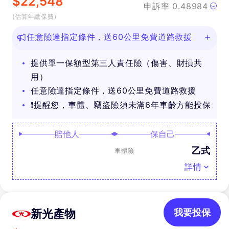
$
22,548
申訴率
0.48984
(估算年繳保費)
任意險達指定條件，送60公里免費道路救援
提供單一保額型第三人責任險（傷害、財損共
用）
任意險達指定條件，送60公里免費道路救援
❗提醒您，車體、竊盜險須未滿6年車齡方能投保
賠他人
保自己
乙式
車體險
詳情
新光產物
我要投保