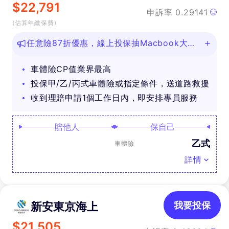
$
22,791
申訴率
0.29141
(估算年繳保費)
任意險87折優惠，線上投保抽Macbook大
獎！
車體險CP值業界最高
投保甲/乙/丙式車體險或指定條件，送道路救援
收到理賠申請1個工作日內，即安排專員服務
賠他人
保自己
乙式
車體險
詳情
新安東京海上
我要投保
$
21,505