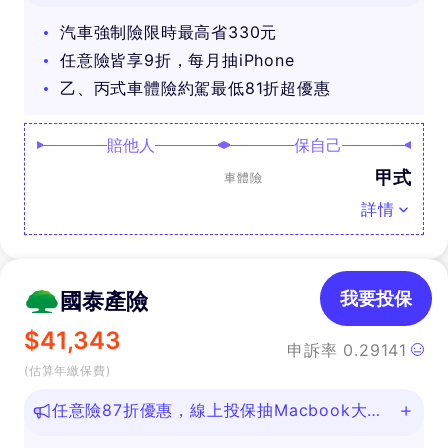
汽車強制險限時最高省330元
任意險皆享9折，每月抽iPhone
乙、丙式車體險約駕最低81折超優惠
賠他人
保自己
甲式
車體險
詳情
國泰產險
我要投保
$
41,343
申訴率
0.29141
(估算年繳保費)
任意險87折優惠，線上投保抽Macbook大
獎！