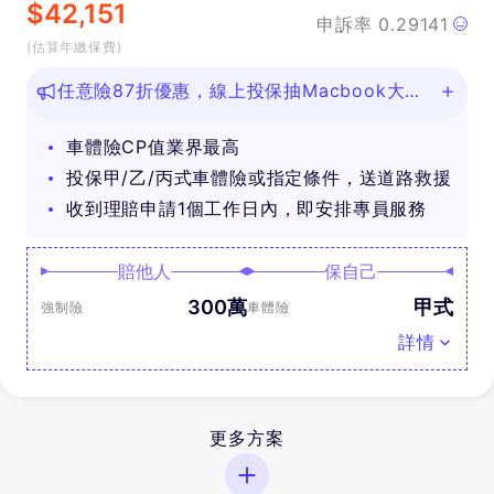
$
42,151
申訴率
0.29141
(估算年繳保費)
任意險87折優惠，線上投保抽Macbook大
獎！
車體險CP值業界最高
投保甲/乙/丙式車體險或指定條件，送道路救援
收到理賠申請1個工作日內，即安排專員服務
賠他人
保自己
300萬
甲式
強制險
車體險
詳情
更多方案