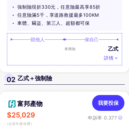
可抽好禮
強制險現折330元，任意險最高享85折
任意險滿5千，享道路救援最多100KM
車體、竊盜、第三人、超額都可保
賠他人
保自己
乙式
車體險
詳情
乙式＋強制險
02
富邦產物
我要投保
$
25,029
申訴率
0.377
(估算年繳保費)