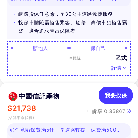
禮
網路投保任意險，享30公里道路救援服務
投保車體險需搭售乘客、駕傷，高價車須搭售竊
盜，適合追求豐富保障者
賠他人
保自己
乙式
車體險
詳情
中國信託產物
我要投保
$
21,738
申訴率
0.35867
(估算年繳保費)
任意險保費滿5仟，享道路救援，保費滿500即