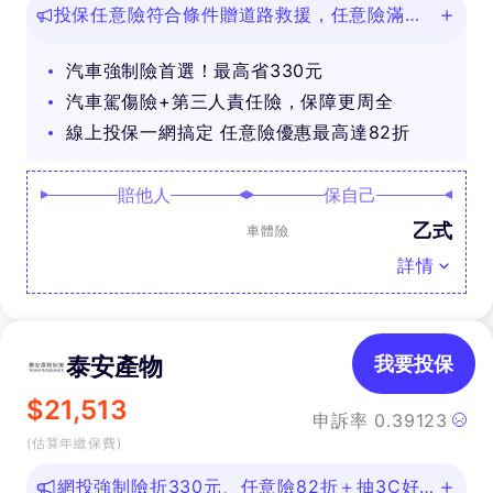
投保任意險符合條件贈道路救援，任意險滿
888再抽好禮
汽車強制險首選！最高省330元
汽車駕傷險+第三人責任險，保障更周全
線上投保一網搞定 任意險優惠最高達82折
賠他人
保自己
乙式
車體險
詳情
泰安產物
我要投保
$
21,513
申訴率
0.39123
(估算年繳保費)
網投強制險折330元、任意險82折＋抽3C好