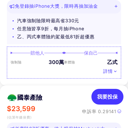
免登錄抽iPhone大獎，限時再抽加油金
汽車強制險限時最高省330元
任意險皆享9折，每月抽iPhone
乙、丙式車體險約駕最低81折超優惠
賠他人
保自己
300萬
乙式
強制險
車體險
詳情
國泰產險
我要投保
$
23,599
申訴率
0.29141
(估算年繳保費)