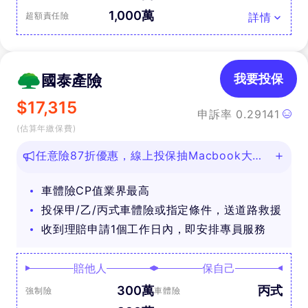
1,000萬
超額責任險
詳情
國泰產險
我要投保
$
17,315
申訴率
0.29141
(估算年繳保費)
任意險87折優惠，線上投保抽Macbook大
獎！
車體險CP值業界最高
投保甲/乙/丙式車體險或指定條件，送道路救援
收到理賠申請1個工作日內，即安排專員服務
賠他人
保自己
300萬
丙式
強制險
車體險