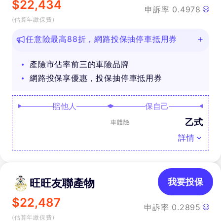
$
22,434
申訴率
0.4978
(估算年繳保費)
任意險最高88折，網路投保抽停車抵用券
產險市佔率前三的車險品牌
網路投保享優惠，投保抽停車抵用券
賠他人
保自己
乙式
車體險
詳情
旺旺友聯產物
我要投保
$
22,487
申訴率
0.2895
(估算年繳保費)