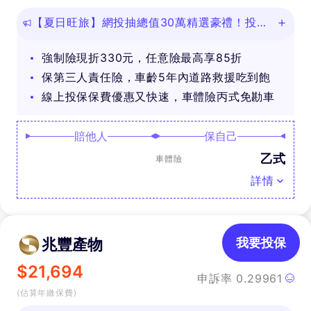
【夏日旺旅】網投抽總值30萬精選豪禮！投保
任意險享免費道路救援
強制險現折330元，任意險最高享85折
保第三人責任險，車齡5年內道路救援吃到飽
線上投保保費優惠又快速，車體險丙式免勘車
賠他人
保自己
乙式
車體險
詳情
兆豐產物
我要投保
$
21,694
申訴率
0.29961
(估算年繳保費)