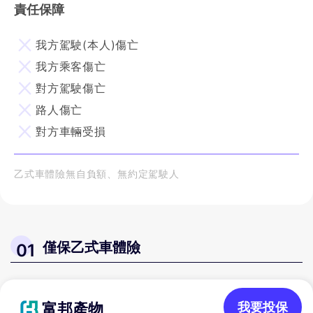
責任保障
我方駕駛(本人)傷亡
我方乘客傷亡
對方駕駛傷亡
路人傷亡
對方車輛受損
乙式車體險無自負額、無約定駕駛人
僅保乙式車體險
01
富邦產物
我要投保