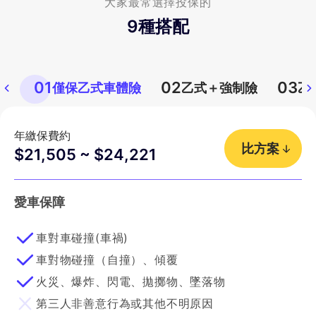
大家最常選擇投保的
9
種搭配
01
02
03
僅保乙式車體險
乙式＋強制險
乙
年繳保費約
比方案
$21,505 ~ $24,221
愛車保障
車對車碰撞(車禍)
車對物碰撞（自撞）、傾覆
火災、爆炸、閃電、拋擲物、墜落物
第三人非善意行為或其他不明原因