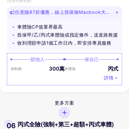
(估算年繳保費)
任意險87折優惠，線上投保抽Macbook大
獎！
車體險CP值業界最高
投保甲/乙/丙式車體險或指定條件，送道路救援
收到理賠申請1個工作日內，即安排專員服務
賠他人
保自己
300萬
丙式
強制險
車體險
詳情
更多方案
丙式全險(強制+第三+超額+丙式車體)
06