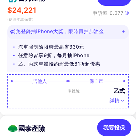
$
24,221
申訴率
0.377
(估算年繳保費)
免登錄抽iPhone大獎，限時再抽加油金
汽車強制險限時最高省330元
任意險皆享9折，每月抽iPhone
乙、丙式車體險約駕最低81折超優惠
賠他人
保自己
乙式
車體險
詳情
國泰產險
我要投保