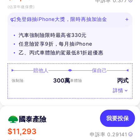
申訴率
0.377
(估算年繳保費)
免登錄抽iPhone大獎，限時再抽加油金
汽車強制險限時最高省330元
任意險皆享9折，每月抽iPhone
乙、丙式車體險約駕最低81折超優惠
賠他人
保自己
300萬
丙式
強制險
車體險
詳情
國泰產險
我要投保
$
11,293
申訴率
0.29141