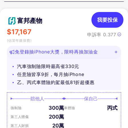
富邦產物
我要投保
$
17,167
申訴率
0.377
(估算年繳保費)
免登錄抽iPhone大獎，限時再抽加油金
汽車強制險限時最高省330元
任意險皆享9折，每月抽iPhone
乙、丙式車體險約駕最低81折超優惠
賠他人
保自己
300萬
丙式
強制險
車體險
200萬
第三人體傷
20萬
第三人財損