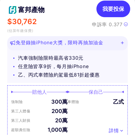
富邦產物
我要投保
$
30,762
申訴率
0.377
(估算年繳保費)
免登錄抽iPhone大獎，限時再抽加油金
汽車強制險限時最高省330元
任意險皆享9折，每月抽iPhone
乙、丙式車體險約駕最低81折超優惠
賠他人
保自己
300萬
乙式
強制險
車體險
200萬
第三人體傷
20萬
第三人財損
1,000萬
超額責任險
詳情