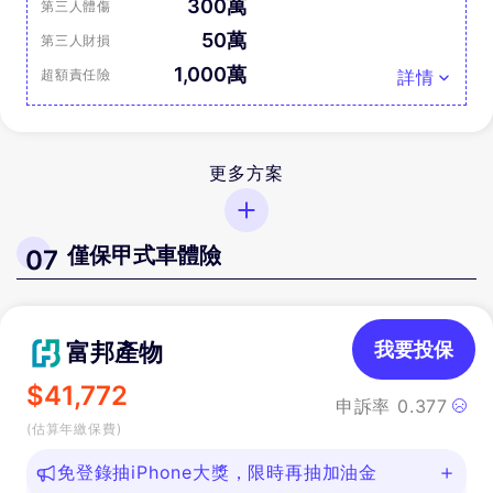
300萬
第三人體傷
50萬
第三人財損
1,000萬
超額責任險
詳情
更多方案
僅保甲式車體險
07
富邦產物
我要投保
$
41,772
申訴率
0.377
(估算年繳保費)
免登錄抽iPhone大獎，限時再抽加油金