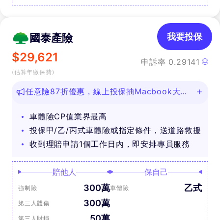
國泰產險
我要投保
$
29,621
申訴率
0.29141
(估算年繳保費)
任意險87折優惠，線上投保抽Macbook大
獎！
車體險CP值業界最高
投保甲/乙/丙式車體險或指定條件，送道路救援
收到理賠申請1個工作日內，即安排專員服務
賠他人
保自己
300萬
乙式
強制險
車體險
300萬
第三人體傷
50萬
第三人財損