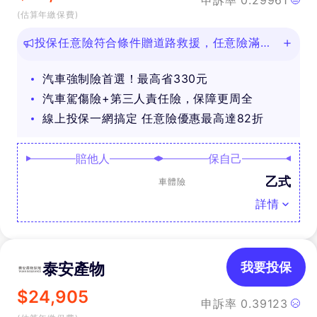
申訴率
0.29961
(估算年繳保費)
投保任意險符合條件贈道路救援，任意險滿
888再抽好禮
汽車強制險首選！最高省330元
汽車駕傷險+第三人責任險，保障更周全
線上投保一網搞定 任意險優惠最高達82折
賠他人
保自己
乙式
車體險
詳情
泰安產物
我要投保
$
24,905
申訴率
0.39123