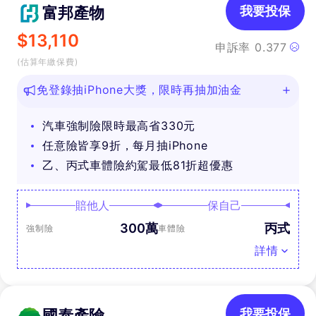
富邦產物
我要投保
$
13,110
申訴率
0.377
(估算年繳保費)
免登錄抽iPhone大獎，限時再抽加油金
汽車強制險限時最高省330元
任意險皆享9折，每月抽iPhone
乙、丙式車體險約駕最低81折超優惠
賠他人
保自己
300萬
丙式
強制險
車體險
詳情
國泰產險
我要投保