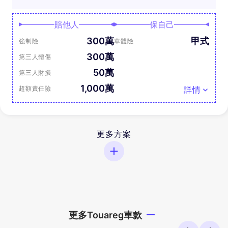
賠他人
保自己
300萬
甲式
強制險
車體險
300萬
第三人體傷
50萬
第三人財損
1,000萬
超額責任險
詳情
更多方案
更多Touareg車款