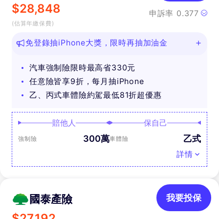
$
28,848
申訴率
0.377
(估算年繳保費)
免登錄抽iPhone大獎，限時再抽加油金
汽車強制險限時最高省330元
任意險皆享9折，每月抽iPhone
乙、丙式車體險約駕最低81折超優惠
賠他人
保自己
300萬
乙式
強制險
車體險
詳情
國泰產險
我要投保
$
27,192