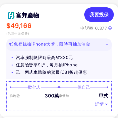
富邦產物
我要投保
$
49,166
申訴率
0.377
(估算年繳保費)
免登錄抽iPhone大獎，限時再抽加油金
汽車強制險限時最高省330元
任意險皆享9折，每月抽iPhone
乙、丙式車體險約駕最低81折超優惠
賠他人
保自己
300萬
甲式
強制險
車體險
詳情