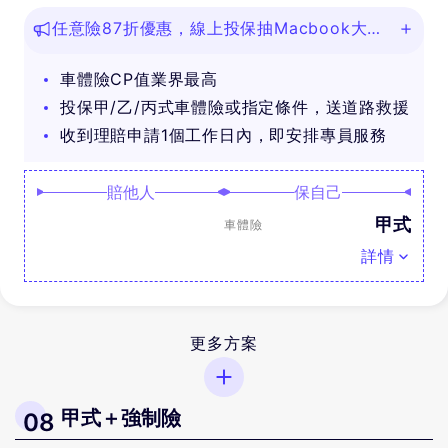
任意險87折優惠，線上投保抽Macbook大
獎！
車體險CP值業界最高
投保甲/乙/丙式車體險或指定條件，送道路救援
收到理賠申請1個工作日內，即安排專員服務
賠他人
保自己
甲式
車體險
詳情
更多方案
甲式＋強制險
08