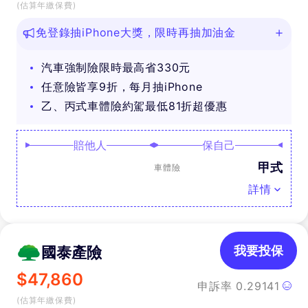
(估算年繳保費)
免登錄抽iPhone大獎，限時再抽加油金
汽車強制險限時最高省330元
任意險皆享9折，每月抽iPhone
乙、丙式車體險約駕最低81折超優惠
賠他人
保自己
甲式
車體險
詳情
國泰產險
我要投保
$
47,860
申訴率
0.29141
(估算年繳保費)