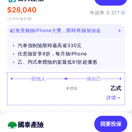
$
28,040
申訴率
0.377
(估算年繳保費)
免登錄抽iPhone大獎，限時再抽加油金
汽車強制險限時最高省330元
任意險皆享9折，每月抽iPhone
乙、丙式車體險約駕最低81折超優惠
賠他人
保自己
乙式
車體險
詳情
國泰產險
我要投保