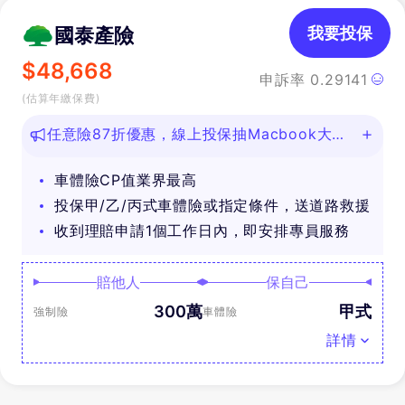
國泰產險
我要投保
$
48,668
申訴率
0.29141
(估算年繳保費)
任意險87折優惠，線上投保抽Macbook大
獎！
車體險CP值業界最高
投保甲/乙/丙式車體險或指定條件，送道路救援
收到理賠申請1個工作日內，即安排專員服務
賠他人
保自己
300萬
甲式
強制險
車體險
詳情