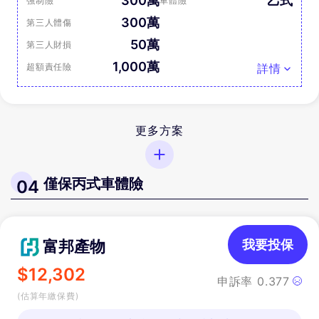
300萬
乙式
強制險
車體險
300萬
第三人體傷
50萬
第三人財損
1,000萬
超額責任險
詳情
更多方案
僅保丙式車體險
04
富邦產物
我要投保
$
12,302
申訴率
0.377
(估算年繳保費)