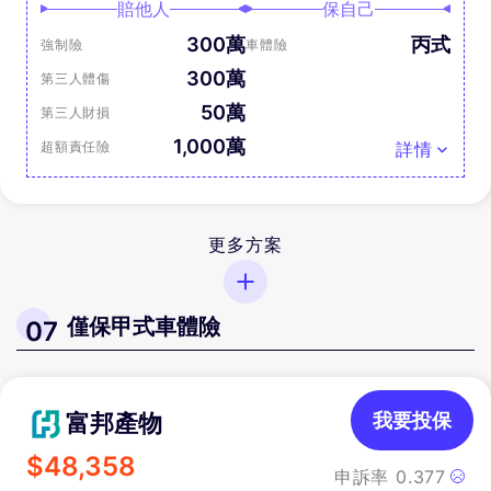
賠他人
保自己
300萬
丙式
強制險
車體險
300萬
第三人體傷
50萬
第三人財損
1,000萬
超額責任險
詳情
更多方案
僅保甲式車體險
07
富邦產物
我要投保
$
48,358
申訴率
0.377