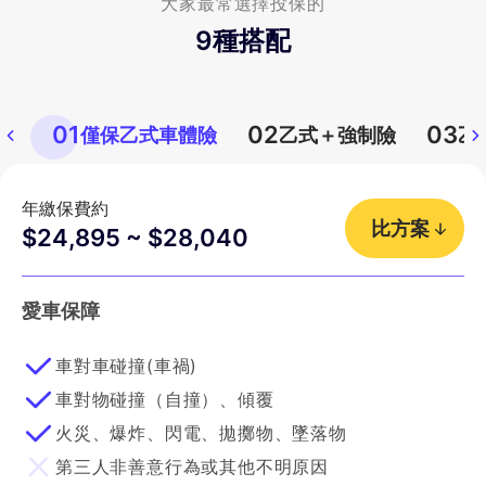
大家最常選擇投保的
9
種搭配
01
02
03
僅保乙式車體險
乙式＋強制險
乙
年繳保費約
比方案
$24,895 ~ $28,040
愛車保障
車對車碰撞(車禍)
車對物碰撞（自撞）、傾覆
火災、爆炸、閃電、拋擲物、墜落物
第三人非善意行為或其他不明原因