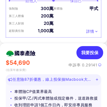
賠他人
保自己
300萬
甲式
強制險
車體險
200萬
第三人體傷
20萬
第三人財損
1,000萬
超額責任險
詳情
國泰產險
我要投保
$
54,690
申訴率
0.29141
(估算年繳保費)
任意險87折優惠，線上投保抽Macbook大
獎！
車體險CP值業界最高
投保甲/乙/丙式車體險或指定條件，送道路救援
收到理賠申請1個工作日內，即安排專員服務