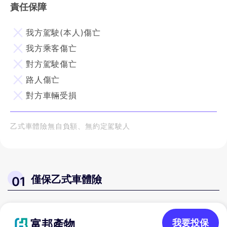
責任保障
我方駕駛(本人)傷亡
我方乘客傷亡
對方駕駛傷亡
路人傷亡
對方車輛受損
乙式車體險無自負額、無約定駕駛人
僅保乙式車體險
01
富邦產物
我要投保