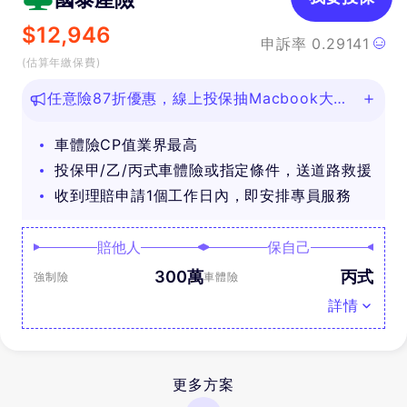
$
12,946
申訴率
0.29141
(估算年繳保費)
任意險87折優惠，線上投保抽Macbook大
獎！
車體險CP值業界最高
投保甲/乙/丙式車體險或指定條件，送道路救援
收到理賠申請1個工作日內，即安排專員服務
賠他人
保自己
300萬
丙式
強制險
車體險
詳情
更多方案