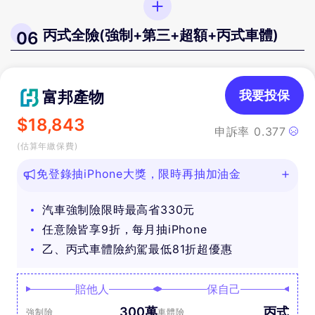
丙式全險(強制+第三+超額+丙式車體)
06
富邦產物
我要投保
$
18,843
申訴率
0.377
(估算年繳保費)
免登錄抽iPhone大獎，限時再抽加油金
汽車強制險限時最高省330元
任意險皆享9折，每月抽iPhone
乙、丙式車體險約駕最低81折超優惠
賠他人
保自己
300萬
丙式
強制險
車體險