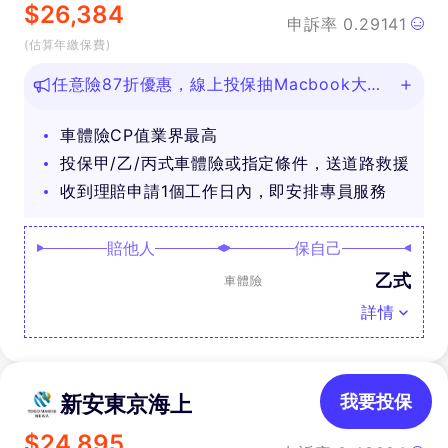
$
26,384
申訴率
0.29141
(估算年繳保費)
任意險87折優惠，線上投保抽Macbook大
獎！
車體險CP值業界最高
投保甲/乙/丙式車體險或指定條件，送道路救援
收到理賠申請1個工作日內，即安排專員服務
賠他人
保自己
乙式
車體險
詳情
新安東京海上
我要投保
$
24,895