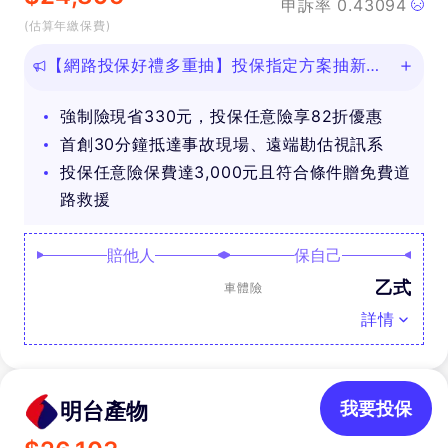
申訴率
0.43094
(估算年繳保費)
【網路投保好禮多重抽】投保指定方案抽新款
iPhone等好禮！
強制險現省330元，投保任意險享82折優惠
首創30分鐘抵達事故現場、遠端勘估視訊系
投保任意險保費達3,000元且符合條件贈免費道
路救援
賠他人
保自己
乙式
車體險
詳情
明台產物
我要投保