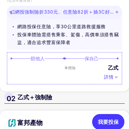
(估算年繳保費)
網投強制險折330元、任意險82折＋抽3C好
禮
網路投保任意險，享30公里道路救援服務
投保車體險需搭售乘客、駕傷，高價車須搭售竊
盜，適合追求豐富保障者
賠他人
保自己
乙式
車體險
詳情
乙式＋強制險
02
富邦產物
我要投保