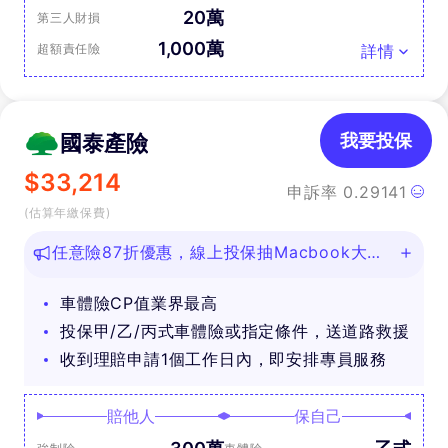
20萬
第三人財損
1,000萬
超額責任險
詳情
國泰產險
我要投保
$
33,214
申訴率
0.29141
(估算年繳保費)
任意險87折優惠，線上投保抽Macbook大
獎！
車體險CP值業界最高
投保甲/乙/丙式車體險或指定條件，送道路救援
收到理賠申請1個工作日內，即安排專員服務
賠他人
保自己