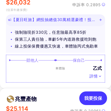
$
26,032
申訴率
0.2895
(估算年繳保費)
【夏日旺旅】網投抽總值30萬精選豪禮！投保
任意險享免費道路救援
強制險現折330元，任意險最高享85折
保第三人責任險，車齡5年內道路救援吃到飽
線上投保保費優惠又快速，車體險丙式免勘車
賠他人
保自己
乙式
車體險
詳情
兆豐產物
我要投保
$
25,114