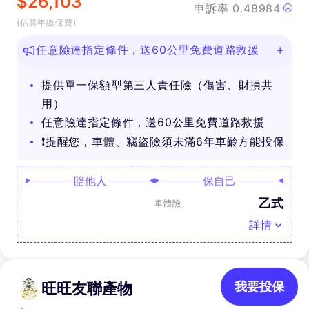
$
26,103
申訴率
0.48984
(估算年繳保費)
任意險達指定條件，送60公里免費道路救援
提供單一保額型第三人責任險（傷害、財損共
用）
任意險達指定條件，送60公里免費道路救援
❗提醒您，車體、竊盜險須未滿6年車齡方能投保
賠他人
保自己
乙式
車體險
詳情
旺旺友聯產物
我要投保