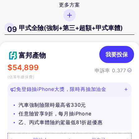
更多方案
甲式全險(強制+第三+超額+甲式車體)
09
富邦產物
我要投保
$
54,899
申訴率
0.377
(估算年繳保費)
免登錄抽iPhone大獎，限時再抽加油金
汽車強制險限時最高省330元
任意險皆享9折，每月抽iPhone
乙、丙式車體險約駕最低81折超優惠