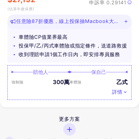
申訴率
0.29141
(估算年繳保費)
任意險87折優惠，線上投保抽Macbook大
獎！
車體險CP值業界最高
投保甲/乙/丙式車體險或指定條件，送道路救援
收到理賠申請1個工作日內，即安排專員服務
賠他人
保自己
300萬
乙式
強制險
車體險
詳情
更多方案