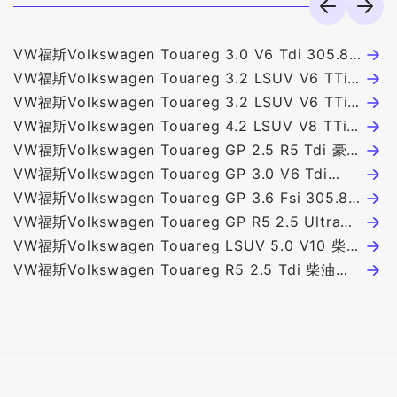
VW福斯Volkswagen Touareg 3.0 V6 Tdi 305.8
V
萬
VW福斯Volkswagen Touareg 3.2 LSUV V6 TTi6
人
V
268.3萬
VW福斯Volkswagen Touareg 3.2 LSUV V6 TTi6
2
V
首席版 276.8萬
VW福斯Volkswagen Touareg 4.2 LSUV V8 TTi6
2
396.8萬
VW福斯Volkswagen Touareg GP 2.5 R5 Tdi 豪華
版 243.8萬
VW福斯Volkswagen Touareg GP 3.0 V6 Tdi
305.8萬
VW福斯Volkswagen Touareg GP 3.6 Fsi 305.8
萬
VW福斯Volkswagen Touareg GP R5 2.5 Ultra
Tdi 尊爵版 278.8萬
VW福斯Volkswagen Touareg LSUV 5.0 V10 柴油
468萬
VW福斯Volkswagen Touareg R5 2.5 Tdi 柴油車
239.8萬