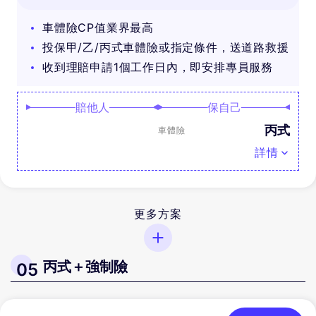
獎！
車體險CP值業界最高
投保甲/乙/丙式車體險或指定條件，送道路救援
收到理賠申請1個工作日內，即安排專員服務
賠他人
保自己
丙式
車體險
詳情
更多方案
丙式＋強制險
05