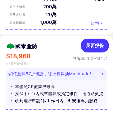
200萬
第三人體傷
20萬
第三人財損
1,000萬
超額責任險
詳情
國泰產險
我要投保
$
18,968
申訴率
0.29141
(估算年繳保費)
任意險87折優惠，線上投保抽Macbook大
獎！
車體險CP值業界最高
投保甲/乙/丙式車體險或指定條件，送道路救援
收到理賠申請1個工作日內，即安排專員服務