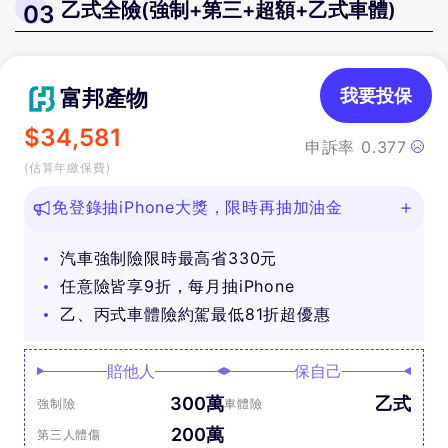
乙式全險(強制+第三+超額+乙式車體)
03
富邦產物
我要投保
$
34,581
申訴率
0.377
(估算年繳保費)
免登錄抽iPhone大獎，限時再抽加油金
汽車強制險限時最高省330元
任意險皆享9折，每月抽iPhone
乙、丙式車體險約駕最低81折超優惠
賠他人
保自己
300萬
乙式
強制險
車體險
200萬
第三人體傷