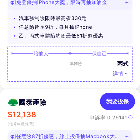
免登錄抽iPhone大獎，限時再抽加油金
汽車強制險限時最高省330元
任意險皆享9折，每月抽iPhone
乙、丙式車體險約駕最低81折超優惠
賠他人
保自己
丙式
車體險
詳情
國泰產險
我要投保
$
12,138
申訴率
0.29141
(估算年繳保費)
任意險87折優惠，線上投保抽Macbook大