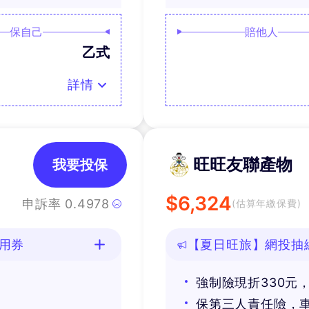
保自己
賠他人
乙式
詳情
旺旺友聯產物
我要投保
$
6,324
申訴率
0.4978
(估算年繳保費)
用券
【夏日旺旅】網投抽
享免費道路救援
強制險現折330元
券
保第三人責任險，