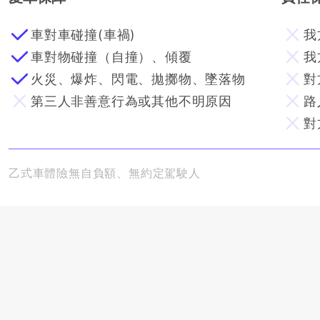
車對車碰撞(車禍)
我
車對物碰撞（自撞）、傾覆
我
火災、爆炸、閃電、拋擲物、墜落物
對
第三人非善意行為或其他不明原因
路
對
乙式車體險無自負額、無約定駕駛人