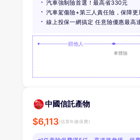
汽車強制險首選！最高省330元
汽車駕傷險+第三人責任險，保障更
線上投保一網搞定 任意險優惠最高達
賠他人
車體險
中國信託產物
$
6,113
(估算年繳保費)