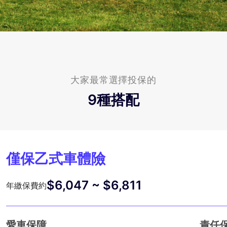
大家最常選擇投保的
9
種搭配
僅保乙式車體險
$6,047 ~ $6,811
年繳保費約
愛車保障
責任