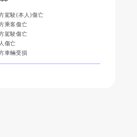
方駕駛(本人)傷亡
方乘客傷亡
方駕駛傷亡
人傷亡
方車輛受損