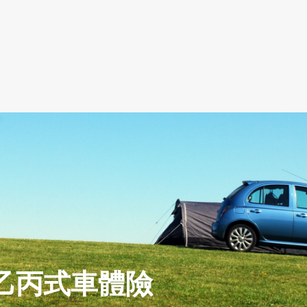
乙丙式車體險