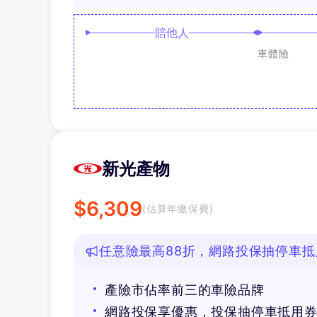
賠他人
車體險
新光產物
$
6,309
(估算年繳保費)
任意險最高88折，網路投保抽停車抵
產險市佔率前三的車險品牌
網路投保享優惠，投保抽停車抵用