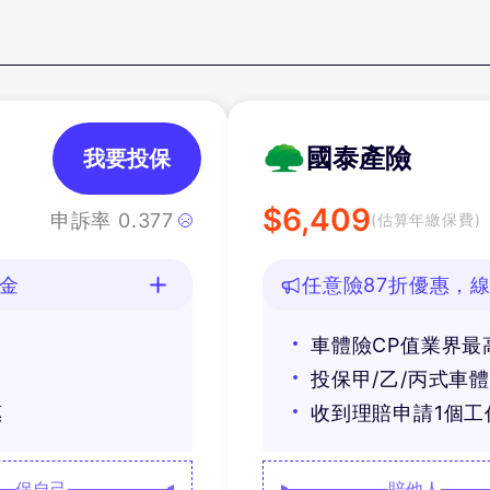
國泰產險
我要投保
$
6,409
申訴率
0.377
(估算年繳保費)
油金
任意險87折優惠，線
車體險CP值業界最
投保甲/乙/丙式車
惠
收到理賠申請1個
保自己
賠他人