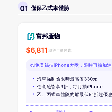
01
僅保乙式車體險
富邦產物
$
6,811
(估算年繳保費)
免登錄抽iPhone大獎，限時再抽加
汽車強制險限時最高省330元
任意險皆享9折，每月抽iPhone
乙、丙式車體險約駕最低81折超優
賠他人