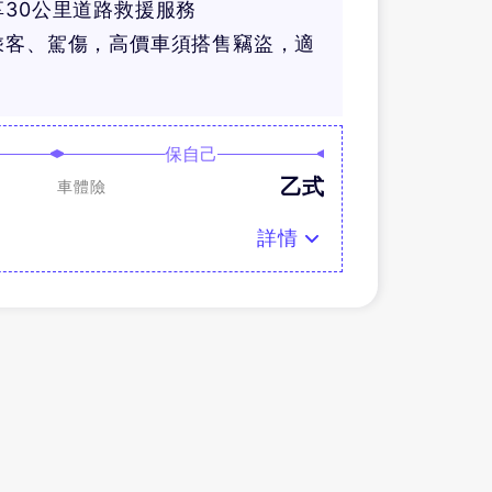
30公里道路救援服務
乘客、駕傷，高價車須搭售竊盜，適
保自己
乙式
車體險
詳情