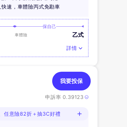
又快速，車體險丙式免勘車
保自己
乙式
車體險
詳情
我要投保
申訴率
0.39123
、任意險82折＋抽3C好禮