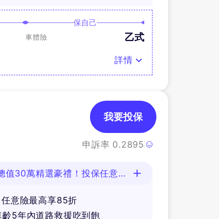
保自己
乙式
車體險
詳情
我要投保
申訴率
0.2895
總值30萬精選豪禮！投保任意險
，任意險最高享85折
車齡5年內道路救援吃到飽