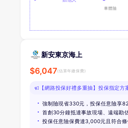
車體險
新安東京海上
$
6,047
(估算年繳保費)
【網路投保好禮多重抽】投保指定方案抽
等好禮！
強制險現省330元，投保任意險享8
首創30分鐘抵達事故現場、遠端勘
投保任意險保費達3,000元且符合