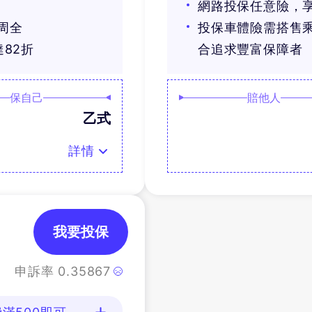
網路投保任意險，享
周全
投保車體險需搭售
82折
合追求豐富保障者
保自己
賠他人
乙式
詳情
我要投保
申訴率
0.35867