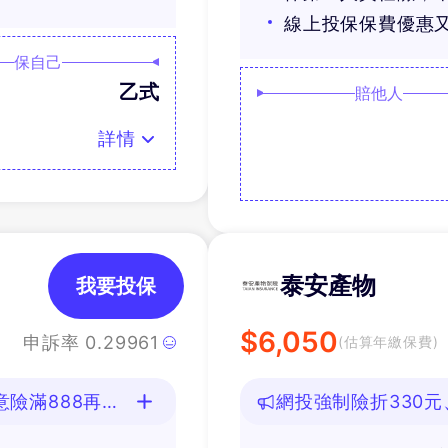
線上投保保費優惠
保自己
乙式
賠他人
詳情
泰安產物
我要投保
$
6,050
申訴率
0.29961
(估算年繳保費)
險滿888再抽
網投強制險折330元