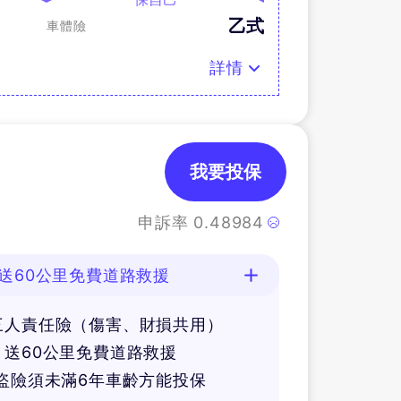
乙式
車體險
詳情
我要投保
申訴率
0.48984
送60公里免費道路救援
三人責任險（傷害、財損共用）
送60公里免費道路救援
盜險須未滿6年車齡方能投保