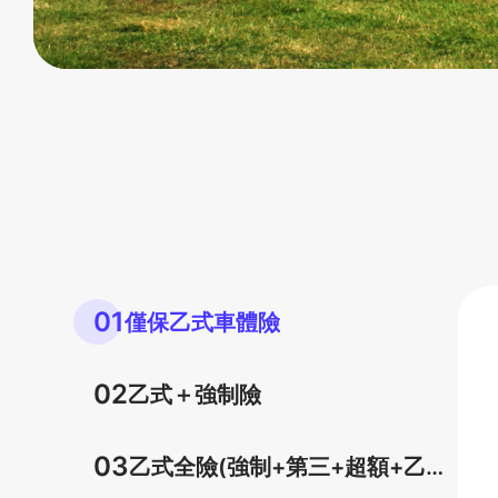
01
僅保乙式車體險
02
乙式＋強制險
03
乙式全險(強制+第三+超額+乙式