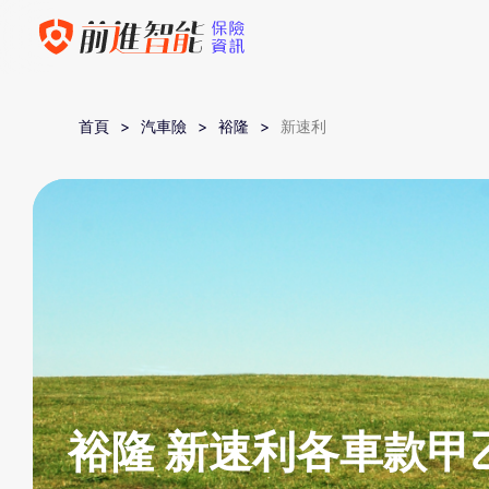
首頁
汽車險
裕隆
新速利
裕隆 新速利各車款甲