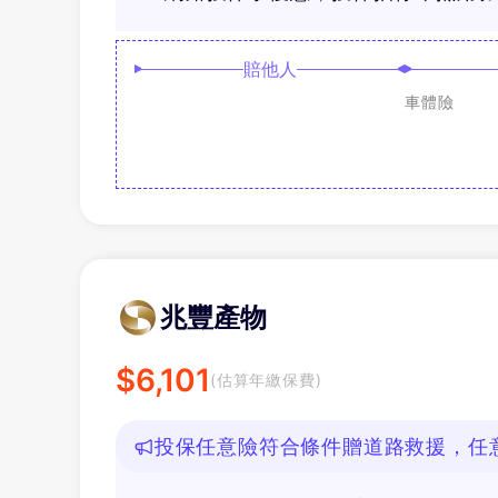
賠他人
車體險
兆豐產物
$
6,101
(估算年繳保費)
投保任意險符合條件贈道路救援，任意
好禮