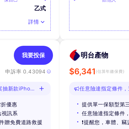
乙式
詳情
明台產物
我要投保
$
6,341
申訴率
0.43094
(估算年繳保費)
新款iPhone
任意險達指定條件，
2折優惠
提供單一保額型第
估視訊系
任意險達指定條件，
條件贈免費道路救援
❗提醒您，車體、竊