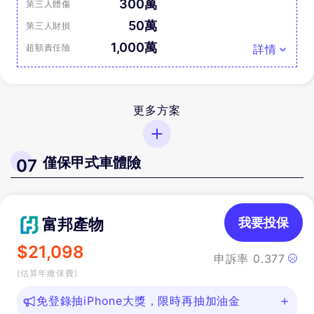
300萬
第三人體傷
50萬
第三人財損
1,000萬
超額責任險
詳情
更多方案
僅保甲式車體險
07
富邦產物
我要投保
$
21,098
申訴率
0.377
(估算年繳保費)
免登錄抽iPhone大獎，限時再抽加油金