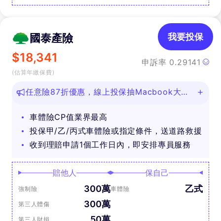
國泰產險
我要投保
$
18,341
申訴率
0.29141
(估算年繳保費)
任意險87折優惠，線上投保抽Macbook大
獎！
車體險CP值業界最高
投保甲/乙/丙式車體險或指定條件，送道路救援
收到理賠申請1個工作日內，即安排專員服務
賠他人
保自己
300萬
乙式
強制險
車體險
300萬
第三人體傷
50萬
第三人財損