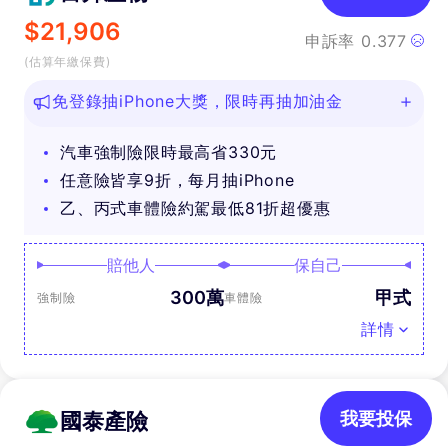
$
21,906
申訴率
0.377
(估算年繳保費)
免登錄抽iPhone大獎，限時再抽加油金
汽車強制險限時最高省330元
任意險皆享9折，每月抽iPhone
乙、丙式車體險約駕最低81折超優惠
賠他人
保自己
300萬
甲式
強制險
車體險
詳情
國泰產險
我要投保