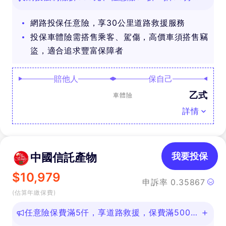
禮
網路投保任意險，享30公里道路救援服務
投保車體險需搭售乘客、駕傷，高價車須搭售竊
盜，適合追求豐富保障者
賠他人
保自己
乙式
車體險
詳情
中國信託產物
我要投保
$
10,979
申訴率
0.35867
(估算年繳保費)
任意險保費滿5仟，享道路救援，保費滿500即