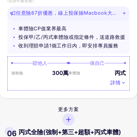
(估算年繳保費)
任意險87折優惠，線上投保抽Macbook大
獎！
車體險CP值業界最高
投保甲/乙/丙式車體險或指定條件，送道路救援
收到理賠申請1個工作日內，即安排專員服務
賠他人
保自己
300萬
丙式
強制險
車體險
詳情
更多方案
丙式全險(強制+第三+超額+丙式車體)
06