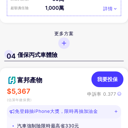
1,000萬
超額責任險
詳情
更多方案
僅保丙式車體險
04
富邦產物
我要投保
$
5,367
申訴率
0.377
(估算年繳保費)
免登錄抽iPhone大獎，限時再抽加油金
汽車強制險限時最高省330元