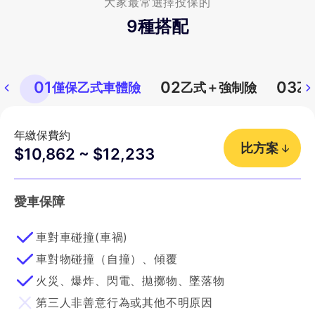
大家最常選擇投保的
9
種搭配
01
02
03
僅保乙式車體險
乙式＋強制險
乙
年繳保費約
比方案
$10,862 ~ $12,233
愛車保障
車對車碰撞(車禍)
車對物碰撞（自撞）、傾覆
火災、爆炸、閃電、拋擲物、墜落物
第三人非善意行為或其他不明原因