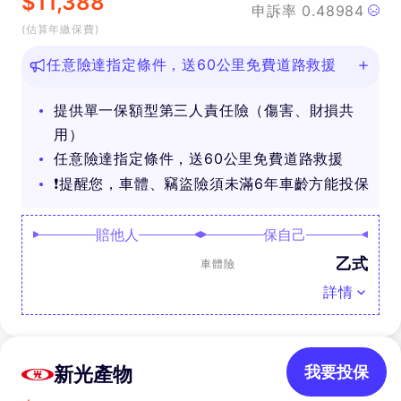
$
11,388
申訴率
0.48984
(估算年繳保費)
任意險達指定條件，送60公里免費道路救援
提供單一保額型第三人責任險（傷害、財損共
用）
任意險達指定條件，送60公里免費道路救援
❗提醒您，車體、竊盜險須未滿6年車齡方能投保
賠他人
保自己
乙式
車體險
詳情
新光產物
我要投保