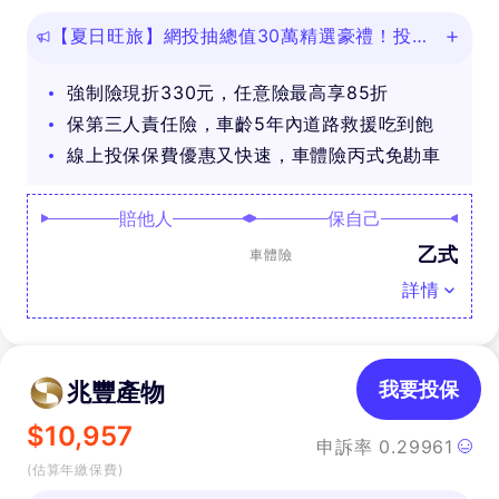
【夏日旺旅】網投抽總值30萬精選豪禮！投保
任意險享免費道路救援
強制險現折330元，任意險最高享85折
保第三人責任險，車齡5年內道路救援吃到飽
線上投保保費優惠又快速，車體險丙式免勘車
賠他人
保自己
乙式
車體險
詳情
兆豐產物
我要投保
$
10,957
申訴率
0.29961
(估算年繳保費)