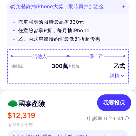
免登錄抽iPhone大獎，限時再抽加油金
汽車強制險限時最高省330元
任意險皆享9折，每月抽iPhone
乙、丙式車體險約駕最低81折超優惠
賠他人
保自己
300萬
乙式
強制險
車體險
詳情
國泰產險
我要投保
$
12,319
申訴率
0.29141
(估算年繳保費)