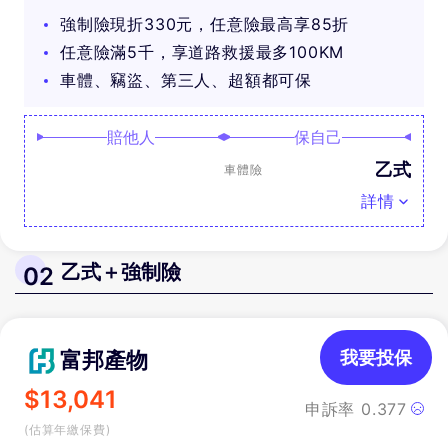
可抽好禮
強制險現折330元，任意險最高享85折
任意險滿5千，享道路救援最多100KM
車體、竊盜、第三人、超額都可保
賠他人
保自己
乙式
車體險
詳情
乙式＋強制險
02
富邦產物
我要投保
$
13,041
申訴率
0.377
(估算年繳保費)