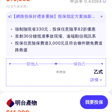
申訴率
0.43094
(估算年繳保費)
【網路投保好禮多重抽】投保指定方案抽新款
iPhone等好禮！
強制險現省330元，投保任意險享82折優惠
首創30分鐘抵達事故現場、遠端勘估視訊系
投保任意險保費達3,000元且符合條件贈免費道
路救援
賠他人
保自己
乙式
車體險
詳情
明台產物
我要投保