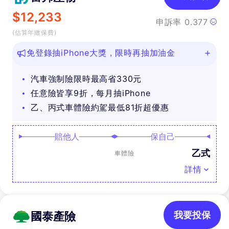
$
12,233
申訴率
0.377
(估算年繳保費)
免登錄抽iPhone大獎，限時再抽加油金
汽車強制險限時最高省330元
任意險皆享9折，每月抽iPhone
乙、丙式車體險約駕最低81折超優惠
賠他人
保自己
乙式
車體險
詳情
國泰產險
我要投保