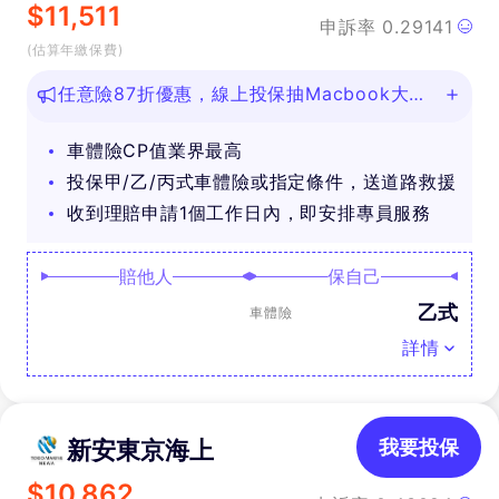
$
11,511
申訴率
0.29141
(估算年繳保費)
任意險87折優惠，線上投保抽Macbook大
獎！
車體險CP值業界最高
投保甲/乙/丙式車體險或指定條件，送道路救援
收到理賠申請1個工作日內，即安排專員服務
賠他人
保自己
乙式
車體險
詳情
新安東京海上
我要投保
$
10,862