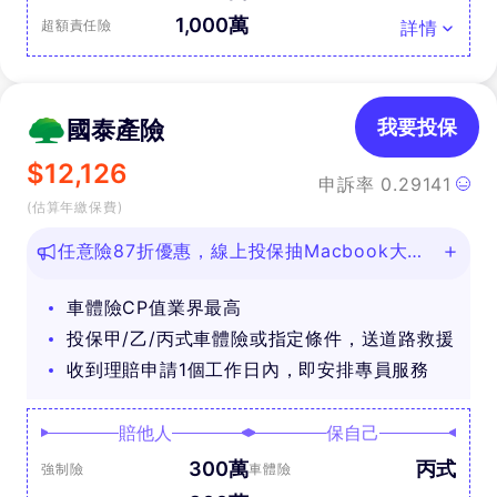
1,000萬
超額責任險
詳情
國泰產險
我要投保
$
12,126
申訴率
0.29141
(估算年繳保費)
任意險87折優惠，線上投保抽Macbook大
獎！
車體險CP值業界最高
投保甲/乙/丙式車體險或指定條件，送道路救援
收到理賠申請1個工作日內，即安排專員服務
賠他人
保自己
300萬
丙式
強制險
車體險