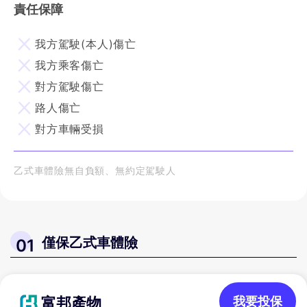
責任保障
我方駕駛(本人)傷亡
我方乘客傷亡
對方駕駛傷亡
路人傷亡
對方車輛受損
乙式車體險無自負額、無約定駕駛人
僅保乙式車體險
01
富邦產物
我要投保