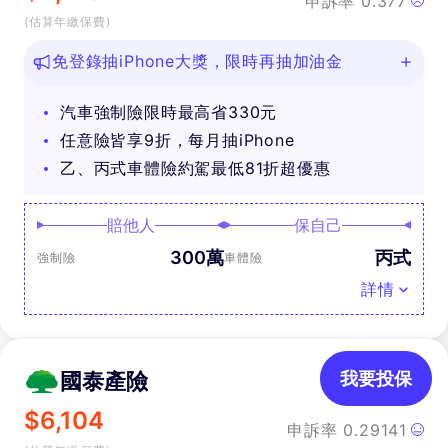
申訴率
0.377
(估算年繳保費)
免登錄抽iPhone大獎，限時再抽加油金
汽車強制險限時最高省330元
任意險皆享9折，每月抽iPhone
乙、丙式車體險約駕最低81折超優惠
賠他人
保自己
300萬
丙式
強制險
車體險
詳情
國泰產險
我要投保
$
6,104
申訴率
0.29141