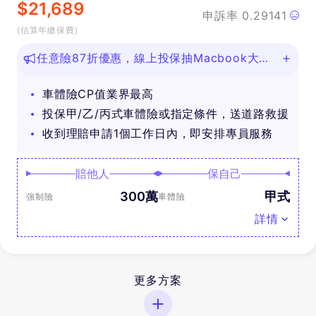
$
21,689
申訴率
0.29141
(估算年繳保費)
任意險87折優惠，線上投保抽Macbook大
獎！
車體險CP值業界最高
投保甲/乙/丙式車體險或指定條件，送道路救援
收到理賠申請1個工作日內，即安排專員服務
賠他人
保自己
300萬
甲式
強制險
車體險
詳情
更多方案