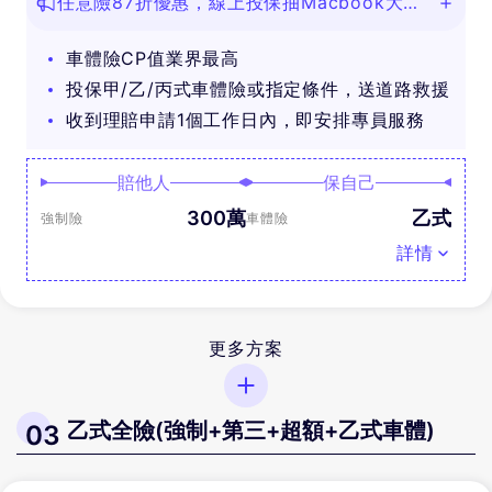
任意險87折優惠，線上投保抽Macbook大
獎！
車體險CP值業界最高
投保甲/乙/丙式車體險或指定條件，送道路救援
收到理賠申請1個工作日內，即安排專員服務
賠他人
保自己
300萬
乙式
強制險
車體險
詳情
更多方案
乙式全險(強制+第三+超額+乙式車體)
03