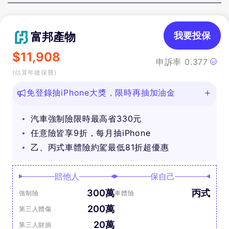
富邦產物
我要投保
$
11,908
申訴率
0.377
(估算年繳保費)
免登錄抽iPhone大獎，限時再抽加油金
汽車強制險限時最高省330元
任意險皆享9折，每月抽iPhone
乙、丙式車體險約駕最低81折超優惠
賠他人
保自己
300萬
丙式
強制險
車體險
200萬
第三人體傷
20萬
第三人財損