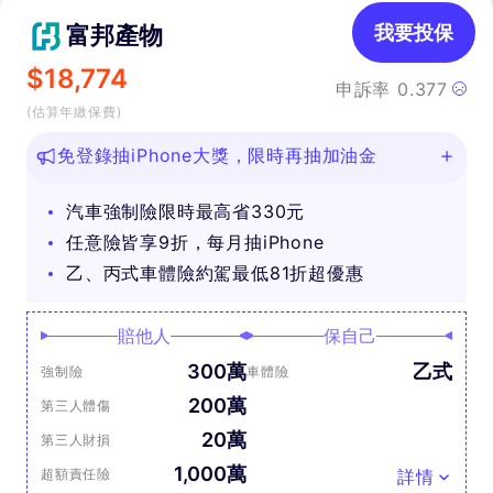
富邦產物
我要投保
$
18,774
申訴率
0.377
(估算年繳保費)
免登錄抽iPhone大獎，限時再抽加油金
汽車強制險限時最高省330元
任意險皆享9折，每月抽iPhone
乙、丙式車體險約駕最低81折超優惠
賠他人
保自己
300萬
乙式
強制險
車體險
200萬
第三人體傷
20萬
第三人財損
1,000萬
超額責任險
詳情