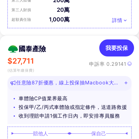
200萬
第三人體傷
20萬
第三人財損
1,000萬
超額責任險
詳情
國泰產險
我要投保
$
27,711
申訴率
0.29141
(估算年繳保費)
任意險87折優惠，線上投保抽Macbook大
獎！
車體險CP值業界最高
投保甲/乙/丙式車體險或指定條件，送道路救援
收到理賠申請1個工作日內，即安排專員服務
賠他人
保自己