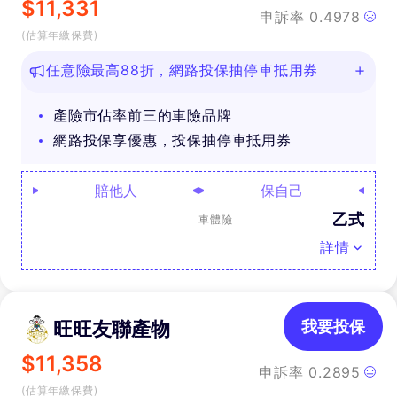
$
11,331
申訴率
0.4978
(估算年繳保費)
任意險最高88折，網路投保抽停車抵用券
產險市佔率前三的車險品牌
網路投保享優惠，投保抽停車抵用券
賠他人
保自己
乙式
車體險
詳情
旺旺友聯產物
我要投保
$
11,358
申訴率
0.2895
(估算年繳保費)