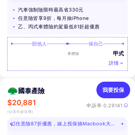
汽車強制險限時最高省330元
任意險皆享9折，每月抽iPhone
乙、丙式車體險約駕最低81折超優惠
賠他人
保自己
甲式
車體險
詳情
國泰產險
我要投保
$
20,881
申訴率
0.29141
(估算年繳保費)
任意險87折優惠，線上投保抽Macbook大
獎！