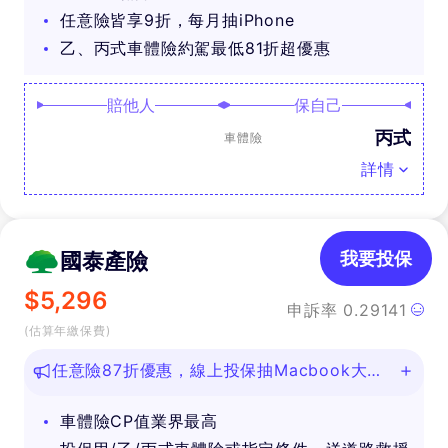
任意險皆享9折，每月抽iPhone
乙、丙式車體險約駕最低81折超優惠
賠他人
保自己
丙式
車體險
詳情
國泰產險
我要投保
$
5,296
申訴率
0.29141
(估算年繳保費)
任意險87折優惠，線上投保抽Macbook大
獎！
車體險CP值業界最高