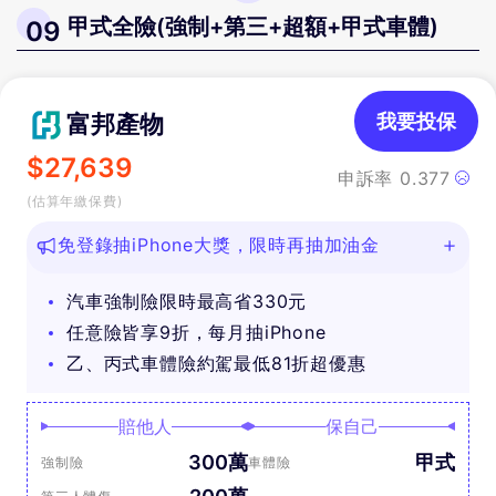
甲式全險(強制+第三+超額+甲式車體)
09
富邦產物
我要投保
$
27,639
申訴率
0.377
(估算年繳保費)
免登錄抽iPhone大獎，限時再抽加油金
汽車強制險限時最高省330元
任意險皆享9折，每月抽iPhone
乙、丙式車體險約駕最低81折超優惠
賠他人
保自己
300萬
甲式
強制險
車體險