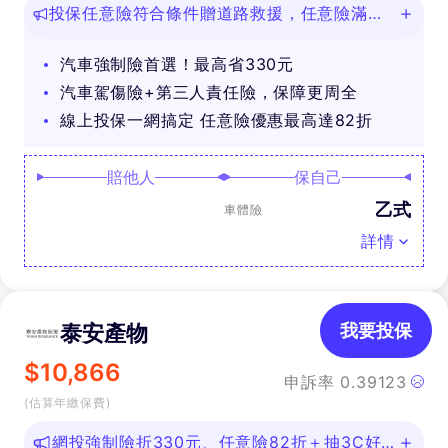
投保任意險符合條件贈道路救援，任意險滿
888再抽好禮
汽車強制險首選！最高省330元
汽車駕傷險+第三人責任險，保障更周全
線上投保一網搞定 任意險優惠最高達82折
賠他人
保自己
乙式
車體險
詳情
泰安產物
我要投保
$
10,866
申訴率
0.39123
(估算年繳保費)
網投強制險折330元、任意險82折＋抽3C好