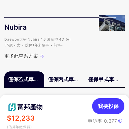
Nubira
Daewoo大宇 Nubira 1.6 豪華型 4D (A)
35歲
女
投保1年未肇事
前1年
更多此車系方案
僅保乙式車體
僅保丙式車體
僅保甲式車體
險
險
險
富邦產物
我要投保
$
12,233
申訴率
0.377
(估算年繳保費)