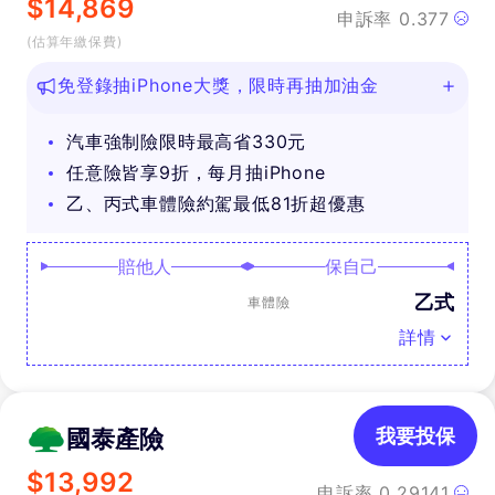
$
14,869
申訴率
0.377
(估算年繳保費)
免登錄抽iPhone大獎，限時再抽加油金
汽車強制險限時最高省330元
任意險皆享9折，每月抽iPhone
乙、丙式車體險約駕最低81折超優惠
賠他人
保自己
乙式
車體險
詳情
國泰產險
我要投保
$
13,992
申訴率
0.29141