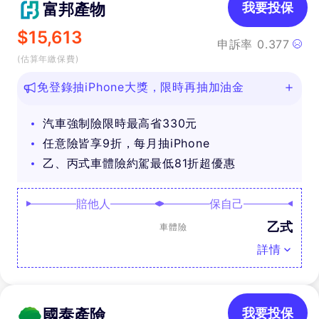
富邦產物
我要投保
$
15,613
申訴率
0.377
(估算年繳保費)
免登錄抽iPhone大獎，限時再抽加油金
汽車強制險限時最高省330元
任意險皆享9折，每月抽iPhone
乙、丙式車體險約駕最低81折超優惠
賠他人
保自己
乙式
車體險
詳情
國泰產險
我要投保