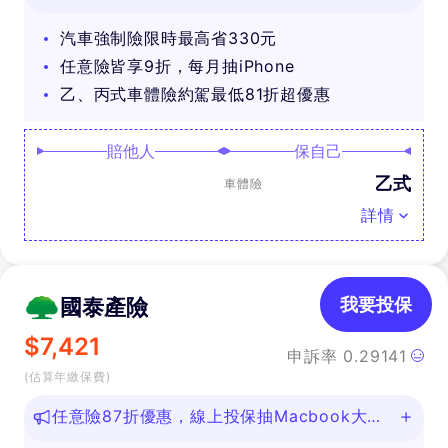
汽車強制險限時最高省330元
任意險皆享9折，每月抽iPhone
乙、丙式車體險約駕最低81折超優惠
賠他人
保自己
乙式
車體險
詳情
國泰產險
我要投保
$
7,421
申訴率
0.29141
(估算年繳保費)
任意險87折優惠，線上投保抽Macbook大
獎！