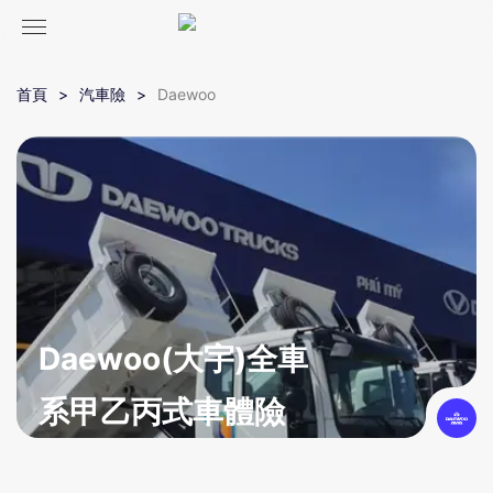
首頁
汽車險
Daewoo
Daewoo(大宇)全車
系甲乙丙式車體險