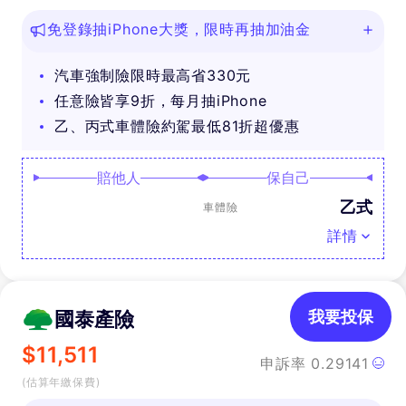
免登錄抽iPhone大獎，限時再抽加油金
汽車強制險限時最高省330元
任意險皆享9折，每月抽iPhone
乙、丙式車體險約駕最低81折超優惠
賠他人
保自己
乙式
車體險
詳情
國泰產險
我要投保
$
11,511
申訴率
0.29141
(估算年繳保費)