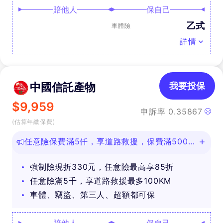
賠他人
保自己
乙式
車體險
詳情
中國信託產物
我要投保
$
9,959
申訴率
0.35867
(估算年繳保費)
任意險保費滿5仟，享道路救援，保費滿500即
可抽好禮
強制險現折330元，任意險最高享85折
任意險滿5千，享道路救援最多100KM
車體、竊盜、第三人、超額都可保