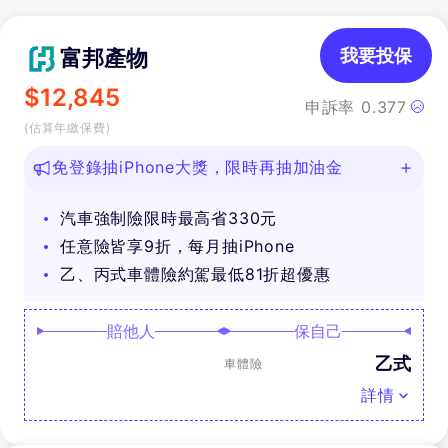
富邦產物
我要投保
$
12,845
申訴率
0.377
(估算年繳保費)
免登錄抽iPhone大獎，限時再抽加油金
汽車強制險限時最高省330元
任意險皆享9折，每月抽iPhone
乙、丙式車體險約駕最低81折超優惠
賠他人
保自己
乙式
車體險
詳情