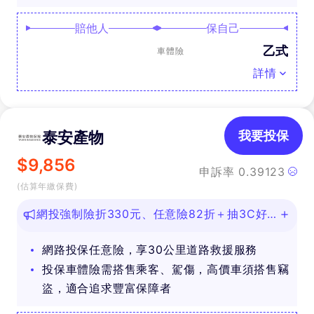
賠他人
保自己
乙式
車體險
詳情
泰安產物
我要投保
$
9,856
申訴率
0.39123
(估算年繳保費)
網投強制險折330元、任意險82折＋抽3C好
禮
網路投保任意險，享30公里道路救援服務
投保車體險需搭售乘客、駕傷，高價車須搭售竊
盜，適合追求豐富保障者