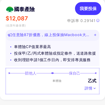
國泰產險
我要投保
$
12,087
申訴率
0.29141
(估算年繳保費)
任意險87折優惠，線上投保抽Macbook大
獎！
車體險CP值業界最高
投保甲/乙/丙式車體險或指定條件，送道路救援
收到理賠申請1個工作日內，即安排專員服務
賠他人
保自己
乙式
車體險
詳情