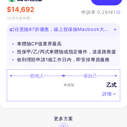
$
14,692
申訴率
0.29141
(估算年繳保費)
任意險87折優惠，線上投保抽Macbook大
獎！
車體險CP值業界最高
投保甲/乙/丙式車體險或指定條件，送道路救援
收到理賠申請1個工作日內，即安排專員服務
賠他人
保自己
乙式
車體險
詳情
更多方案