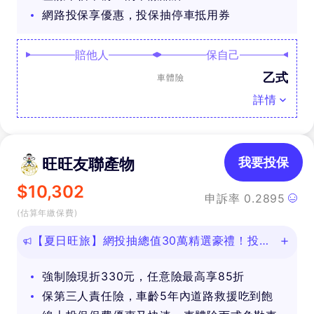
網路投保享優惠，投保抽停車抵用券
賠他人
保自己
乙式
車體險
詳情
旺旺友聯產物
我要投保
$
10,302
申訴率
0.2895
(估算年繳保費)
【夏日旺旅】網投抽總值30萬精選豪禮！投保
任意險享免費道路救援
強制險現折330元，任意險最高享85折
保第三人責任險，車齡5年內道路救援吃到飽