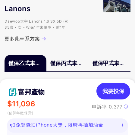
Nubira
Lanons
Racer
Tacuma
Daewoo大宇 Lanons 1.6 SX 5D (A)
其他
35歲
女
投保1年未肇事
前1年
更多此車系方案
僅保乙式車體
僅保丙式車體
僅保甲式車體
險
險
險
富邦產物
我要投保
$
11,096
申訴率
0.377
(估算年繳保費)
免登錄抽iPhone大獎，限時再抽加油金