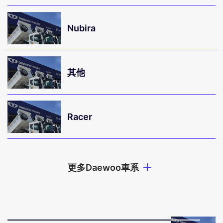
Nubira
其他
Racer
更多Daewoo車系
Espero
Lanons
Leganza