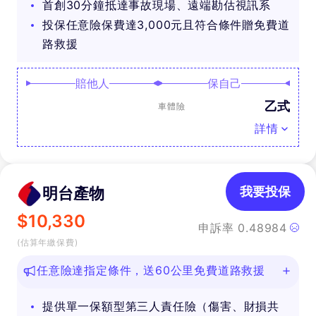
首創30分鐘抵達事故現場、遠端勘估視訊系
投保任意險保費達3,000元且符合條件贈免費道
路救援
賠他人
保自己
乙式
車體險
詳情
明台產物
我要投保
$
10,330
申訴率
0.48984
(估算年繳保費)
任意險達指定條件，送60公里免費道路救援
提供單一保額型第三人責任險（傷害、財損共