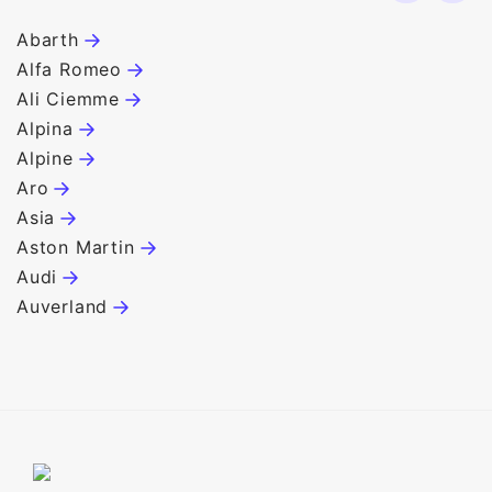
Abarth
B
Alfa Romeo
B
Ali Ciemme
B
Alpina
B
Alpine
B
Aro
C
Asia
C
Aston Martin
C
Audi
C
Auverland
C