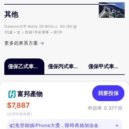
其他
Daewoo大宇 Matiz SE 800c.c. 5D (M) @
35歲
女
投保1年未肇事
前1年
更多此車系方案
僅保乙式車體
僅保丙式車體
僅保甲式車體
險
險
險
富邦產物
我要投保
$
7,887
申訴率
0.377
(估算年繳保費)
免登錄抽iPhone大獎，限時再抽加油金