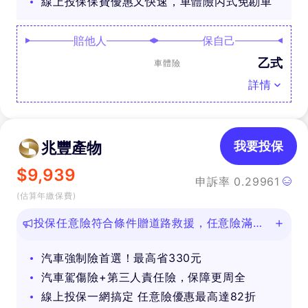
線上投保保費優惠又快速，車體險丙式免勘車
賠他人
保自己
乙式
車體險
詳情
兆豐產物
我要投保
$
9,939
申訴率
0.29961
(估算年繳保費)
投保任意險符合條件贈道路救援，任意險滿
888再抽好禮
汽車強制險首選！最高省330元
汽車駕傷險+第三人責任險，保障更周全
線上投保一網搞定 任意險優惠最高達82折