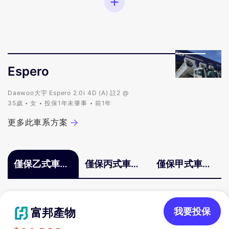
Espero
Daewoo大宇 Espero 2.0i 4D (A) 註2 @
35歲
女
投保1年未肇事
前1年
更多此車系方案
僅保乙式車體
僅保丙式車體
僅保甲式車體
險
險
險
富邦產物
我要投保