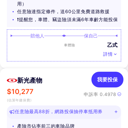
用）
任意險達指定條件，送60公里免費道路救援
❗提醒您，車體、竊盜險須未滿6年車齡方能投保
賠他人
保自己
乙式
車體險
詳情
新光產物
我要投保
$
10,277
申訴率
0.4978
(估算年繳保費)
任意險最高88折，網路投保抽停車抵用券
產險市佔率前三的車險品牌