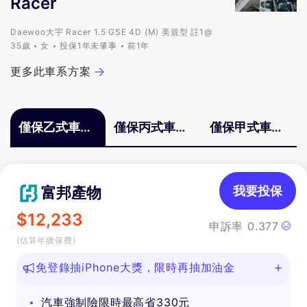
Racer
Daewoo大宇 Racer 1.5 GSE 4D (M) 美規型 註1@
35歲
女
投保1年未肇事
前1年
更多此車系方案
僅保乙式車體
僅保丙式車體
僅保甲式車體
險
險
險
富邦產物
我要投保
$
12,233
申訴率
0.377
(估算年繳保費)
免登錄抽iPhone大獎，限時再抽加油金
汽車強制險限時最高省330元