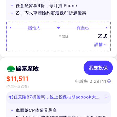
任意險皆享9折，每月抽iPhone
乙、丙式車體險約駕最低81折超優惠
賠他人
保自己
乙式
車體險
詳情
國泰產險
我要投保
$
11,511
申訴率
0.29141
(估算年繳保費)
任意險87折優惠，線上投保抽Macbook大
獎！
車體險CP值業界最高