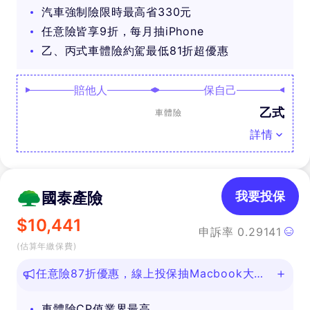
汽車強制險限時最高省330元
任意險皆享9折，每月抽iPhone
乙、丙式車體險約駕最低81折超優惠
賠他人
保自己
乙式
車體險
詳情
國泰產險
我要投保
$
10,441
申訴率
0.29141
(估算年繳保費)
任意險87折優惠，線上投保抽Macbook大
獎！
車體險CP值業界最高