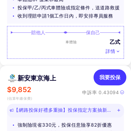
投保甲/乙/丙式車體險或指定條件，送道路救援
收到理賠申請1個工作日內，即安排專員服務
賠他人
保自己
乙式
車體險
詳情
新安東京海上
我要投保
$
9,852
申訴率
0.43094
(估算年繳保費)
【網路投保好禮多重抽】投保指定方案抽新款
iPhone等好禮！
強制險現省330元，投保任意險享82折優惠