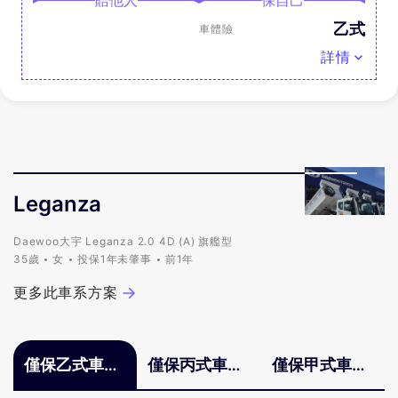
賠他人
保自己
乙式
車體險
詳情
Leganza
Daewoo大宇 Leganza 2.0 4D (A) 旗艦型
35歲
女
投保1年未肇事
前1年
更多此車系方案
僅保乙式車體
僅保丙式車體
僅保甲式車體
險
險
險