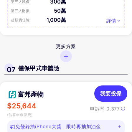
300萬
第三人體傷
50萬
第三人財損
1,000萬
超額責任險
詳情
更多方案
僅保甲式車體險
07
富邦產物
我要投保
$
25,644
申訴率
0.377
(估算年繳保費)
免登錄抽iPhone大獎，限時再抽加油金