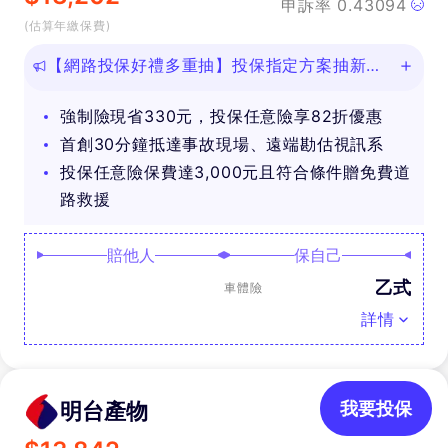
申訴率
0.43094
(估算年繳保費)
【網路投保好禮多重抽】投保指定方案抽新款
iPhone等好禮！
強制險現省330元，投保任意險享82折優惠
首創30分鐘抵達事故現場、遠端勘估視訊系
投保任意險保費達3,000元且符合條件贈免費道
路救援
賠他人
保自己
乙式
車體險
詳情
明台產物
我要投保