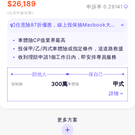
$
26,189
申訴率
0.29141
(估算年繳保費)
任意險87折優惠，線上投保抽Macbook大
獎！
車體險CP值業界最高
投保甲/乙/丙式車體險或指定條件，送道路救援
收到理賠申請1個工作日內，即安排專員服務
賠他人
保自己
300萬
甲式
強制險
車體險
詳情
更多方案