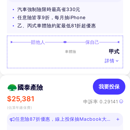
汽車強制險限時最高省330元
任意險皆享9折，每月抽iPhone
乙、丙式車體險約駕最低81折超優惠
賠他人
保自己
甲式
車體險
詳情
國泰產險
我要投保
$
25,381
申訴率
0.29141
(估算年繳保費)
任意險87折優惠，線上投保抽Macbook大
獎！