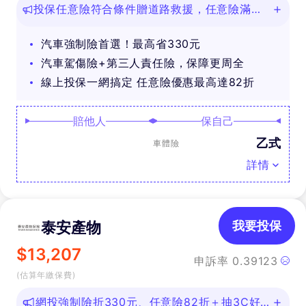
投保任意險符合條件贈道路救援，任意險滿
888再抽好禮
汽車強制險首選！最高省330元
汽車駕傷險+第三人責任險，保障更周全
線上投保一網搞定 任意險優惠最高達82折
賠他人
保自己
乙式
車體險
詳情
泰安產物
我要投保
$
13,207
申訴率
0.39123
(估算年繳保費)
網投強制險折330元、任意險82折＋抽3C好