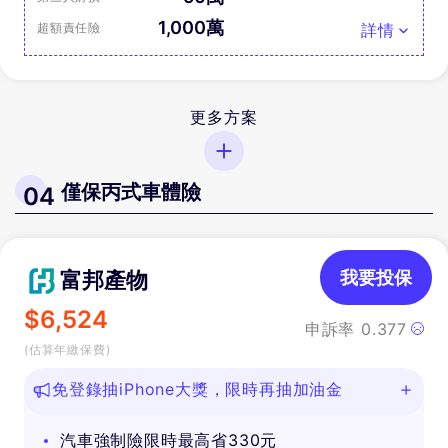
1,000萬
超額責任險
詳情
更多方案
僅保丙式車體險
04
富邦產物
我要投保
$
6,524
申訴率
0.377
(估算年繳保費)
免登錄抽iPhone大獎，限時再抽加油金
汽車強制險限時最高省330元