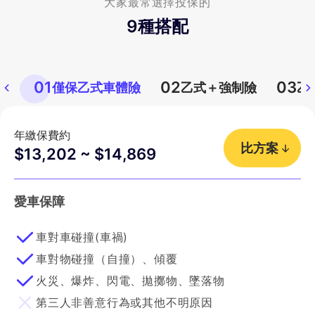
大家最常選擇投保的
9
種搭配
01
02
03
僅保乙式車體險
乙式＋強制險
乙
年繳保費約
比方案
$13,202 ~ $14,869
愛車保障
車對車碰撞(車禍)
車對物碰撞（自撞）、傾覆
火災、爆炸、閃電、拋擲物、墜落物
第三人非善意行為或其他不明原因