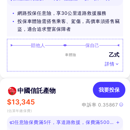
禮
網路投保任意險，享30公里道路救援服務
投保車體險需搭售乘客、駕傷，高價車須搭售竊
盜，適合追求豐富保障者
賠他人
保自己
乙式
車體險
詳情
中國信託產物
我要投保
$
13,345
申訴率
0.35867
(估算年繳保費)
任意險保費滿5仟，享道路救援，保費滿500即