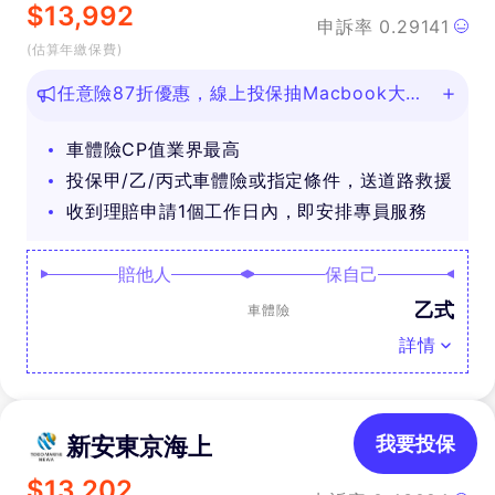
$
13,992
申訴率
0.29141
(估算年繳保費)
任意險87折優惠，線上投保抽Macbook大
獎！
車體險CP值業界最高
投保甲/乙/丙式車體險或指定條件，送道路救援
收到理賠申請1個工作日內，即安排專員服務
賠他人
保自己
乙式
車體險
詳情
新安東京海上
我要投保
$
13,202