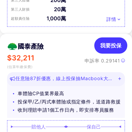
200萬
第三人體傷
20萬
第三人財損
1,000萬
超額責任險
詳情
國泰產險
我要投保
$
32,211
申訴率
0.29141
(估算年繳保費)
任意險87折優惠，線上投保抽Macbook大
獎！
車體險CP值業界最高
投保甲/乙/丙式車體險或指定條件，送道路救援
收到理賠申請1個工作日內，即安排專員服務
賠他人
保自己