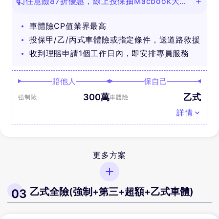
任意險87折優惠，線上投保抽Macbook大
獎！
車體險CP值業界最高
投保甲/乙/丙式車體險或指定條件，送道路救援
收到理賠申請1個工作日內，即安排專員服務
賠他人
保自己
300萬
乙式
強制險
車體險
詳情
更多方案
乙式全險(強制+第三+超額+乙式車體)
03