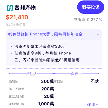
富邦產物
我要投保
$
21,410
申訴率
0.377
(估算年繳保費)
免登錄抽iPhone大獎，限時再抽加油金
汽車強制險限時最高省330元
任意險皆享9折，每月抽iPhone
乙、丙式車體險約駕最低81折超優惠
賠他人
保自己
300萬
乙式
強制險
車體險
200萬
第三人體傷
20萬
第三人財損
1,000萬
超額責任險
詳情