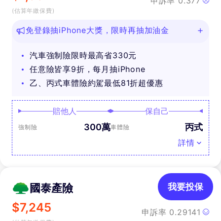
申訴率
0.377
(估算年繳保費)
免登錄抽iPhone大獎，限時再抽加油金
汽車強制險限時最高省330元
任意險皆享9折，每月抽iPhone
乙、丙式車體險約駕最低81折超優惠
賠他人
保自己
300萬
丙式
強制險
車體險
詳情
國泰產險
我要投保
$
7,245
申訴率
0.29141