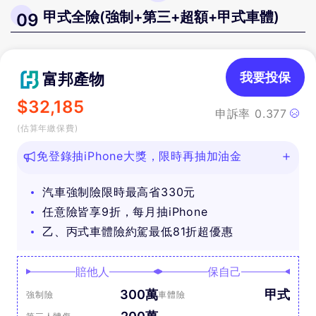
甲式全險(強制+第三+超額+甲式車體)
09
富邦產物
我要投保
$
32,185
申訴率
0.377
(估算年繳保費)
免登錄抽iPhone大獎，限時再抽加油金
汽車強制險限時最高省330元
任意險皆享9折，每月抽iPhone
乙、丙式車體險約駕最低81折超優惠
賠他人
保自己
300萬
甲式
強制險
車體險