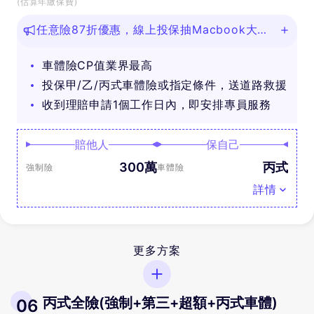
(估算年繳保費)
任意險87折優惠，線上投保抽Macbook大
獎！
車體險CP值業界最高
投保甲/乙/丙式車體險或指定條件，送道路救援
收到理賠申請1個工作日內，即安排專員服務
賠他人
保自己
300萬
丙式
強制險
車體險
詳情
更多方案
丙式全險(強制+第三+超額+丙式車體)
06