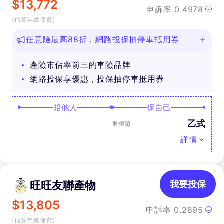
$
13,772
申訴率
0.4978
(估算年繳保費)
任意險最高88折，網路投保抽停車抵用券
產險市佔率前三的車險品牌
網路投保享優惠，投保抽停車抵用券
賠他人
保自己
乙式
車體險
詳情
旺旺友聯產物
我要投保
$
13,805
申訴率
0.2895
(估算年繳保費)