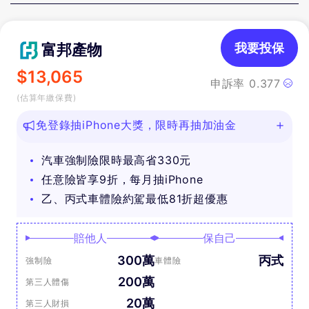
富邦產物
我要投保
$
13,065
申訴率
0.377
(估算年繳保費)
免登錄抽iPhone大獎，限時再抽加油金
汽車強制險限時最高省330元
任意險皆享9折，每月抽iPhone
乙、丙式車體險約駕最低81折超優惠
賠他人
保自己
300萬
丙式
強制險
車體險
200萬
第三人體傷
20萬
第三人財損