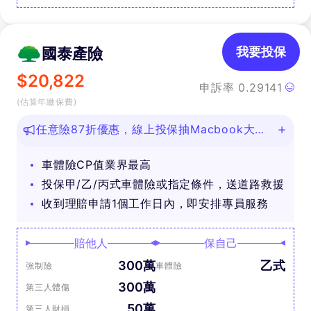
國泰產險
我要投保
$
20,822
申訴率
0.29141
(估算年繳保費)
任意險87折優惠，線上投保抽Macbook大
獎！
車體險CP值業界最高
投保甲/乙/丙式車體險或指定條件，送道路救援
收到理賠申請1個工作日內，即安排專員服務
賠他人
保自己
300萬
乙式
強制險
車體險
300萬
第三人體傷
50萬
第三人財損