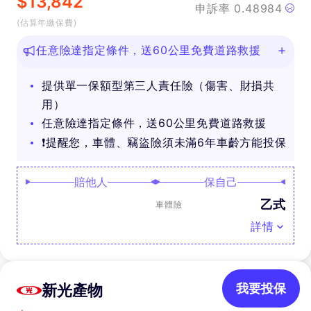
$
13,842
申訴率
0.48984
(估算年繳保費)
任意險達指定條件，送60公里免費道路救援
提供單一保額型第三人責任險（傷害、財損共
用）
任意險達指定條件，送60公里免費道路救援
❗提醒您，車體、竊盜險須未滿6年車齡方能投保
賠他人
保自己
乙式
車體險
詳情
新光產物
我要投保