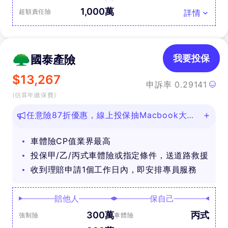
1,000萬
超額責任險
詳情
國泰產險
我要投保
$
13,267
申訴率
0.29141
(估算年繳保費)
任意險87折優惠，線上投保抽Macbook大
獎！
車體險CP值業界最高
投保甲/乙/丙式車體險或指定條件，送道路救援
收到理賠申請1個工作日內，即安排專員服務
賠他人
保自己
300萬
丙式
強制險
車體險