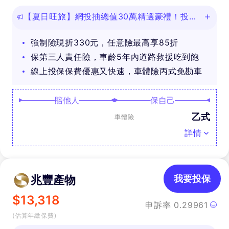
【夏日旺旅】網投抽總值30萬精選豪禮！投保
任意險享免費道路救援
強制險現折330元，任意險最高享85折
保第三人責任險，車齡5年內道路救援吃到飽
線上投保保費優惠又快速，車體險丙式免勘車
賠他人
保自己
乙式
車體險
詳情
兆豐產物
我要投保
$
13,318
申訴率
0.29961
(估算年繳保費)