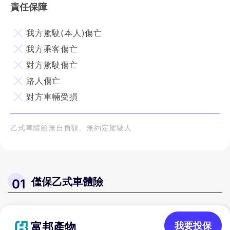
責任保障
我方駕駛(本人)傷亡
我方乘客傷亡
對方駕駛傷亡
路人傷亡
對方車輛受損
乙式車體險無自負額、無約定駕駛人
僅保乙式車體險
01
富邦產物
我要投保