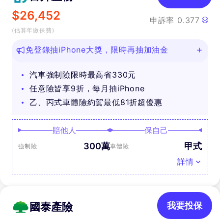
$
26,452
申訴率
0.377
(估算年繳保費)
免登錄抽iPhone大獎，限時再抽加油金
汽車強制險限時最高省330元
任意險皆享9折，每月抽iPhone
乙、丙式車體險約駕最低81折超優惠
賠他人
保自己
300萬
甲式
強制險
車體險
詳情
國泰產險
我要投保