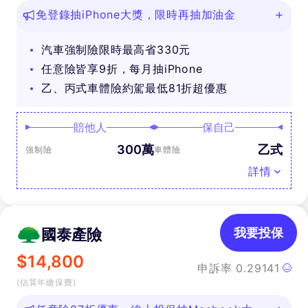
免登錄抽iPhone大獎，限時再抽加油金
汽車強制險限時最高省330元
任意險皆享9折，每月抽iPhone
乙、丙式車體險約駕最低81折超優惠
賠他人
保自己
300萬
乙式
強制險
車體險
詳情
國泰產險
我要投保
$
14,800
申訴率
0.29141
(估算年繳保費)