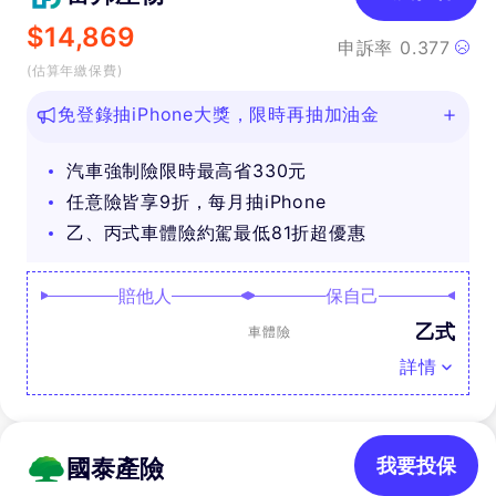
$
14,869
申訴率
0.377
(估算年繳保費)
免登錄抽iPhone大獎，限時再抽加油金
汽車強制險限時最高省330元
任意險皆享9折，每月抽iPhone
乙、丙式車體險約駕最低81折超優惠
賠他人
保自己
乙式
車體險
詳情
國泰產險
我要投保