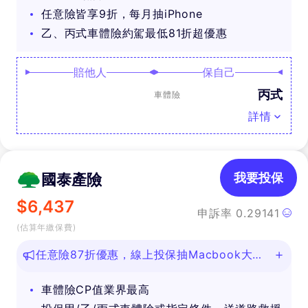
任意險皆享9折，每月抽iPhone
乙、丙式車體險約駕最低81折超優惠
賠他人
保自己
丙式
車體險
詳情
國泰產險
我要投保
$
6,437
申訴率
0.29141
(估算年繳保費)
任意險87折優惠，線上投保抽Macbook大
獎！
車體險CP值業界最高