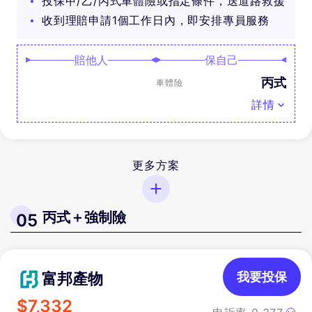
投保甲/乙/丙式車體險或指定條件，送道路救援
收到理賠申請1個工作日內，即安排專員服務
賠他人
保自己
丙式
車體險
詳情
更多方案
丙式＋強制險
05
富邦產物
我要投保
$
7,332