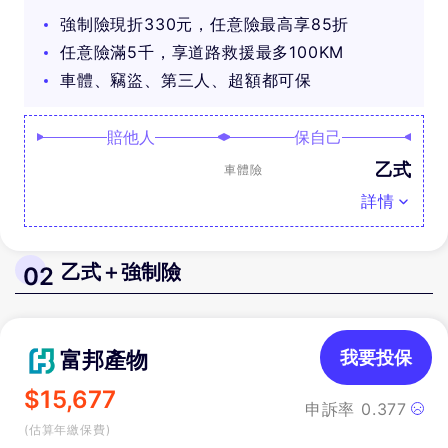
可抽好禮
強制險現折330元，任意險最高享85折
任意險滿5千，享道路救援最多100KM
車體、竊盜、第三人、超額都可保
賠他人
保自己
乙式
車體險
詳情
乙式＋強制險
02
富邦產物
我要投保
$
15,677
申訴率
0.377
(估算年繳保費)