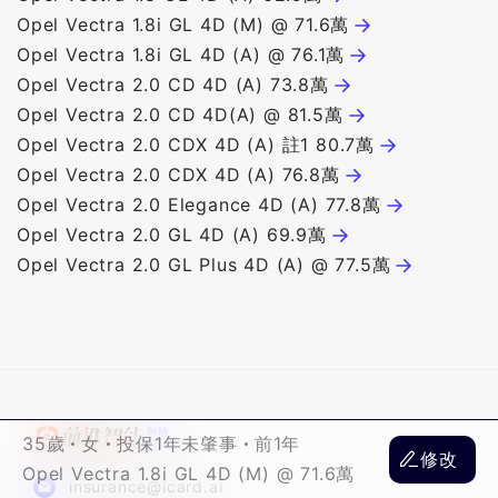
Opel Vectra 1.8i GL 4D (M) @ 71.6萬
Opel Vectra 1.8i GL 4D (A) @ 76.1萬
Opel Vectra 2.0 CD 4D (A) 73.8萬
Opel Vectra 2.0 CD 4D(A) @ 81.5萬
O
Opel Vectra 2.0 CDX 4D (A) 註1 80.7萬
O
Opel Vectra 2.0 CDX 4D (A) 76.8萬
Opel Vectra 2.0 Elegance 4D (A) 77.8萬
Opel Vectra 2.0 GL 4D (A) 69.9萬
Opel Vectra 2.0 GL Plus 4D (A) @ 77.5萬
35歲
女
投保1年未肇事
前1年
修改
Opel Vectra 1.8i GL 4D (M) @ 71.6萬
insurance@icard.ai