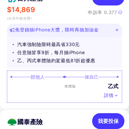
$
14,869
申訴率
0.377
(估算年繳保費)
免登錄抽iPhone大獎，限時再抽加油金
汽車強制險限時最高省330元
任意險皆享9折，每月抽iPhone
乙、丙式車體險約駕最低81折超優惠
賠他人
保自己
乙式
車體險
詳情
國泰產險
我要投保