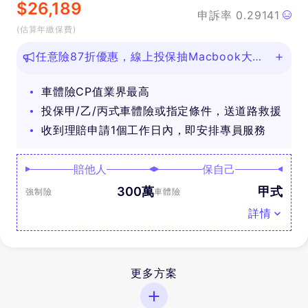
$
26,189
申訴率
0.29141
(估算年繳保費)
任意險87折優惠，線上投保抽Macbook大
獎！
車體險CP值業界最高
投保甲/乙/丙式車體險或指定條件，送道路救援
收到理賠申請1個工作日內，即安排專員服務
賠他人
保自己
300萬
甲式
強制險
車體險
詳情
更多方案