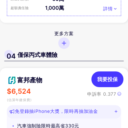
1,000萬
超額責任險
詳情
更多方案
僅保丙式車體險
04
富邦產物
我要投保
$
6,524
申訴率
0.377
(估算年繳保費)
免登錄抽iPhone大獎，限時再抽加油金
汽車強制險限時最高省330元