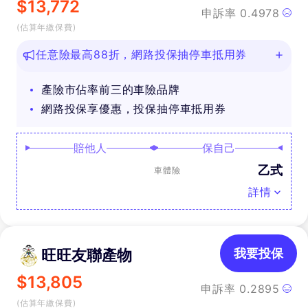
$
13,772
申訴率
0.4978
(估算年繳保費)
任意險最高88折，網路投保抽停車抵用券
產險市佔率前三的車險品牌
網路投保享優惠，投保抽停車抵用券
賠他人
保自己
乙式
車體險
詳情
旺旺友聯產物
我要投保
$
13,805
申訴率
0.2895
(估算年繳保費)