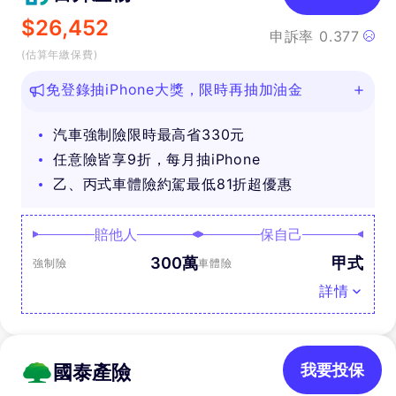
$
26,452
申訴率
0.377
(估算年繳保費)
免登錄抽iPhone大獎，限時再抽加油金
汽車強制險限時最高省330元
任意險皆享9折，每月抽iPhone
乙、丙式車體險約駕最低81折超優惠
賠他人
保自己
300萬
甲式
強制險
車體險
詳情
國泰產險
我要投保