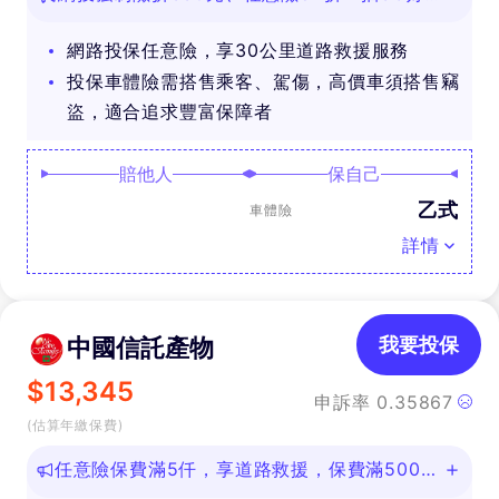
禮
網路投保任意險，享30公里道路救援服務
投保車體險需搭售乘客、駕傷，高價車須搭售竊
盜，適合追求豐富保障者
賠他人
保自己
乙式
車體險
詳情
中國信託產物
我要投保
$
13,345
申訴率
0.35867
(估算年繳保費)
任意險保費滿5仟，享道路救援，保費滿500即