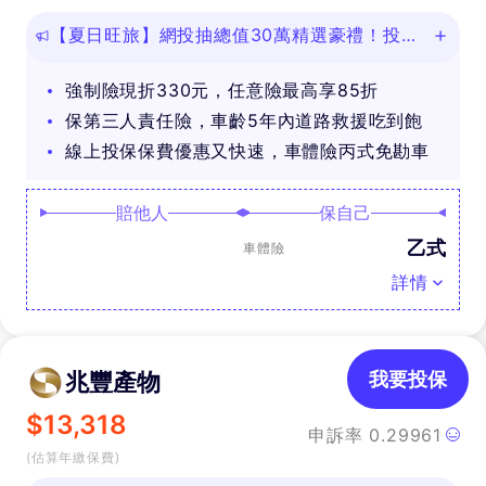
【夏日旺旅】網投抽總值30萬精選豪禮！投保
任意險享免費道路救援
強制險現折330元，任意險最高享85折
保第三人責任險，車齡5年內道路救援吃到飽
線上投保保費優惠又快速，車體險丙式免勘車
賠他人
保自己
乙式
車體險
詳情
兆豐產物
我要投保
$
13,318
申訴率
0.29961
(估算年繳保費)