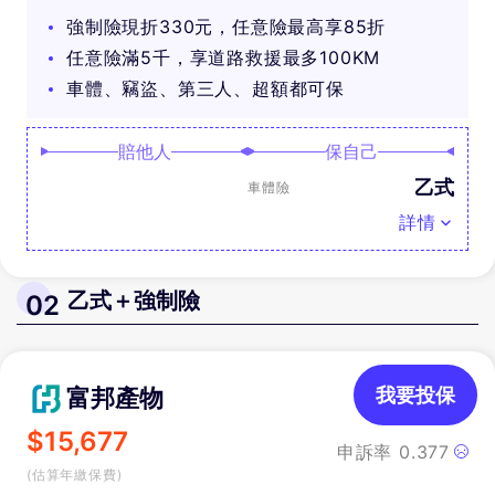
可抽好禮
強制險現折330元，任意險最高享85折
任意險滿5千，享道路救援最多100KM
車體、竊盜、第三人、超額都可保
賠他人
保自己
乙式
車體險
詳情
乙式＋強制險
02
富邦產物
我要投保
$
15,677
申訴率
0.377
(估算年繳保費)