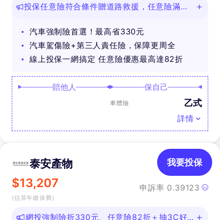
投保任意險符合條件贈道路救援，任意險滿
888再抽好禮
汽車強制險首選！最高省330元
汽車駕傷險+第三人責任險，保障更周全
線上投保一網搞定 任意險優惠最高達82折
賠他人
保自己
乙式
車體險
詳情
泰安產物
我要投保
$
13,207
申訴率
0.39123
(估算年繳保費)
網投強制險折330元、任意險82折＋抽3C好