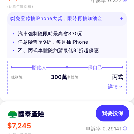
申訴率
0.377
(估算年繳保費)
免登錄抽iPhone大獎，限時再抽加油金
汽車強制險限時最高省330元
任意險皆享9折，每月抽iPhone
乙、丙式車體險約駕最低81折超優惠
賠他人
保自己
300萬
丙式
強制險
車體險
詳情
國泰產險
我要投保
$
7,245
申訴率
0.29141