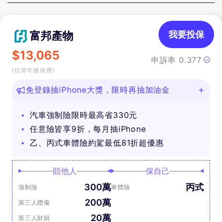
富邦產物
我要投保
$
13,065
申訴率
0.377
(估算年繳保費)
免登錄抽iPhone大獎，限時再抽加油金
汽車強制險限時最高省330元
任意險皆享9折，每月抽iPhone
乙、丙式車體險約駕最低81折超優惠
賠他人
保自己
300萬
丙式
強制險
車體險
200萬
第三人體傷
20萬
第三人財損