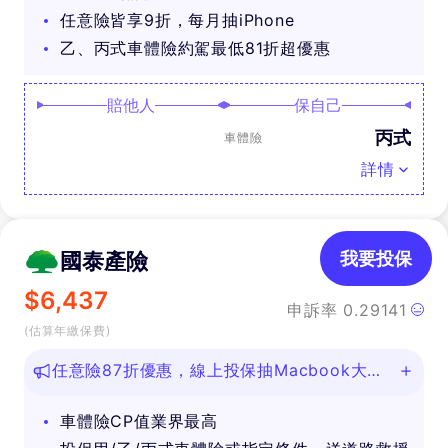
任意險皆享9折，每月抽iPhone
乙、丙式車體險約駕最低81折超優惠
賠他人
保自己
丙式
車體險
詳情
國泰產險
我要投保
$
6,437
申訴率
0.29141
(估算年繳保費)
任意險87折優惠，線上投保抽Macbook大
獎！
車體險CP值業界最高