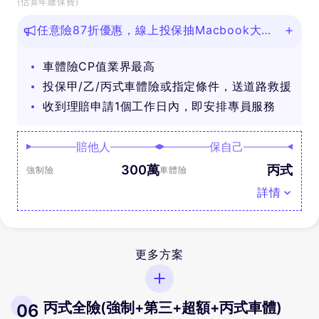
(估算年繳保費)
任意險87折優惠，線上投保抽Macbook大
獎！
車體險CP值業界最高
投保甲/乙/丙式車體險或指定條件，送道路救援
收到理賠申請1個工作日內，即安排專員服務
賠他人
保自己
300萬
丙式
強制險
車體險
詳情
更多方案
丙式全險(強制+第三+超額+丙式車體)
06