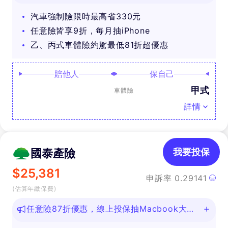
汽車強制險限時最高省330元
任意險皆享9折，每月抽iPhone
乙、丙式車體險約駕最低81折超優惠
賠他人
保自己
甲式
車體險
詳情
國泰產險
我要投保
$
25,381
申訴率
0.29141
(估算年繳保費)
任意險87折優惠，線上投保抽Macbook大
獎！