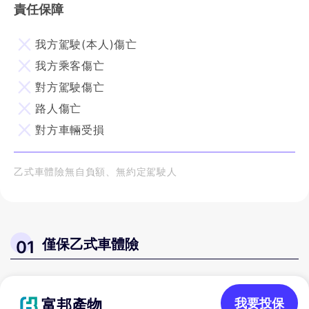
責任保障
我方駕駛(本人)傷亡
我方乘客傷亡
對方駕駛傷亡
路人傷亡
對方車輛受損
乙式車體險無自負額、無約定駕駛人
僅保乙式車體險
01
富邦產物
我要投保