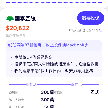
國泰產險
我要投保
$
20,822
申訴率
0.29141
(估算年繳保費)
任意險87折優惠，線上投保抽Macbook大
獎！
車體險CP值業界最高
投保甲/乙/丙式車體險或指定條件，送道路救援
收到理賠申請1個工作日內，即安排專員服務
賠他人
保自己
300萬
乙式
強制險
車體險
300萬
第三人體傷
50萬
第三人財損