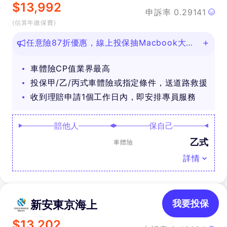
$
13,992
申訴率
0.29141
(估算年繳保費)
任意險87折優惠，線上投保抽Macbook大
獎！
車體險CP值業界最高
投保甲/乙/丙式車體險或指定條件，送道路救援
收到理賠申請1個工作日內，即安排專員服務
賠他人
保自己
乙式
車體險
詳情
新安東京海上
我要投保
$
13,202