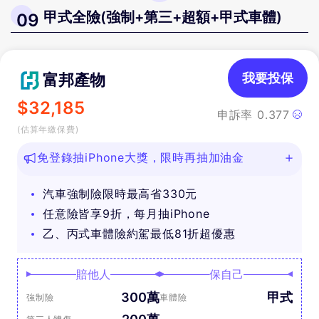
甲式全險(強制+第三+超額+甲式車體)
09
富邦產物
我要投保
$
32,185
申訴率
0.377
(估算年繳保費)
免登錄抽iPhone大獎，限時再抽加油金
汽車強制險限時最高省330元
任意險皆享9折，每月抽iPhone
乙、丙式車體險約駕最低81折超優惠
賠他人
保自己
300萬
甲式
強制險
車體險