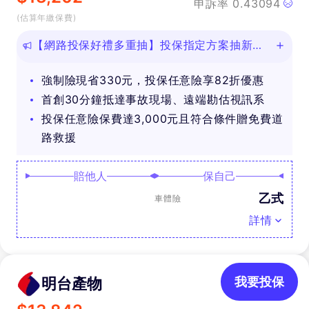
申訴率
0.43094
(估算年繳保費)
【網路投保好禮多重抽】投保指定方案抽新款
iPhone等好禮！
強制險現省330元，投保任意險享82折優惠
首創30分鐘抵達事故現場、遠端勘估視訊系
投保任意險保費達3,000元且符合條件贈免費道
路救援
賠他人
保自己
乙式
車體險
詳情
明台產物
我要投保