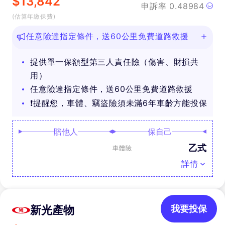
$
13,842
申訴率
0.48984
(估算年繳保費)
任意險達指定條件，送60公里免費道路救援
提供單一保額型第三人責任險（傷害、財損共
用）
任意險達指定條件，送60公里免費道路救援
❗提醒您，車體、竊盜險須未滿6年車齡方能投保
賠他人
保自己
乙式
車體險
詳情
新光產物
我要投保