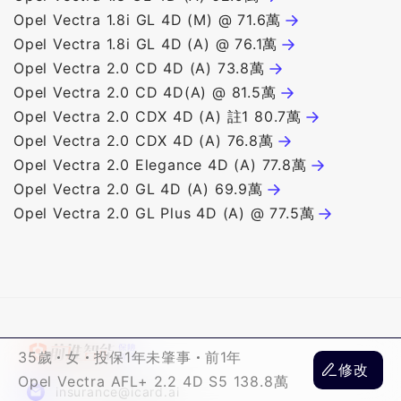
Opel Vectra 1.8i GL 4D (M) @ 71.6萬
Opel Vectra 1.8i GL 4D (A) @ 76.1萬
Opel Vectra 2.0 CD 4D (A) 73.8萬
Opel Vectra 2.0 CD 4D(A) @ 81.5萬
O
Opel Vectra 2.0 CDX 4D (A) 註1 80.7萬
O
Opel Vectra 2.0 CDX 4D (A) 76.8萬
Opel Vectra 2.0 Elegance 4D (A) 77.8萬
Opel Vectra 2.0 GL 4D (A) 69.9萬
Opel Vectra 2.0 GL Plus 4D (A) @ 77.5萬
35歲
女
投保1年未肇事
前1年
修改
Opel Vectra AFL+ 2.2 4D S5 138.8萬
insurance@icard.ai