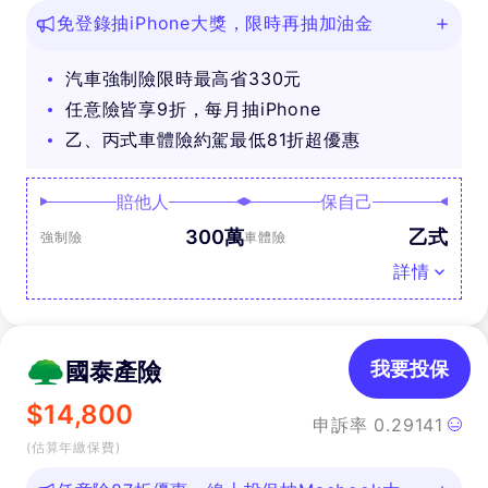
免登錄抽iPhone大獎，限時再抽加油金
汽車強制險限時最高省330元
任意險皆享9折，每月抽iPhone
乙、丙式車體險約駕最低81折超優惠
賠他人
保自己
300萬
乙式
強制險
車體險
詳情
國泰產險
我要投保
$
14,800
申訴率
0.29141
(估算年繳保費)