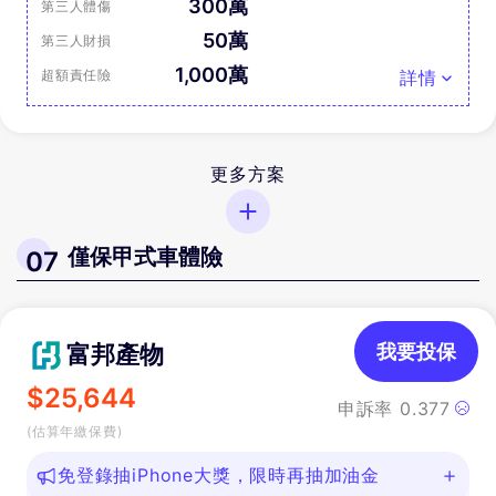
300萬
第三人體傷
50萬
第三人財損
1,000萬
超額責任險
詳情
更多方案
僅保甲式車體險
07
富邦產物
我要投保
$
25,644
申訴率
0.377
(估算年繳保費)
免登錄抽iPhone大獎，限時再抽加油金