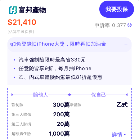
富邦產物
我要投保
$
21,410
申訴率
0.377
(估算年繳保費)
免登錄抽iPhone大獎，限時再抽加油金
汽車強制險限時最高省330元
任意險皆享9折，每月抽iPhone
乙、丙式車體險約駕最低81折超優惠
賠他人
保自己
300萬
乙式
強制險
車體險
200萬
第三人體傷
20萬
第三人財損
1,000萬
超額責任險
詳情