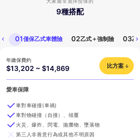
大家最常選擇投保的
9
種搭配
01
02
03
僅保乙式車體險
乙式＋強制險
乙
年繳保費約
比方案
$13,202 ~ $14,869
愛車保障
車對車碰撞(車禍)
車對物碰撞（自撞）、傾覆
火災、爆炸、閃電、拋擲物、墜落物
第三人非善意行為或其他不明原因