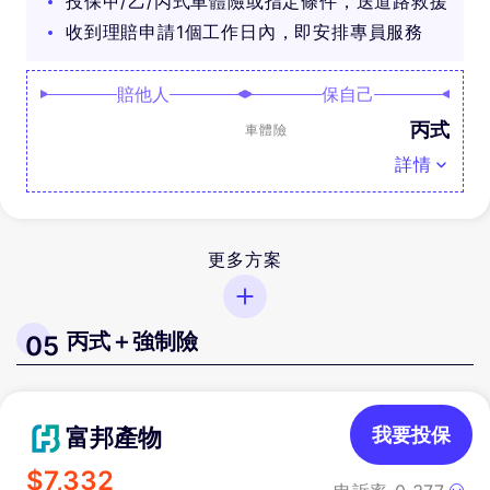
投保甲/乙/丙式車體險或指定條件，送道路救援
收到理賠申請1個工作日內，即安排專員服務
賠他人
保自己
丙式
車體險
詳情
更多方案
丙式＋強制險
05
富邦產物
我要投保
$
7,332