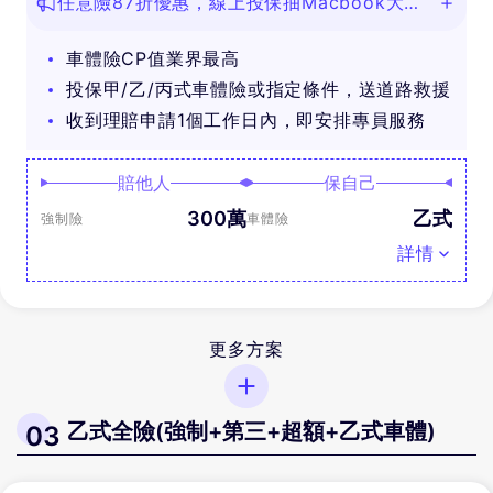
任意險87折優惠，線上投保抽Macbook大
獎！
車體險CP值業界最高
投保甲/乙/丙式車體險或指定條件，送道路救援
收到理賠申請1個工作日內，即安排專員服務
賠他人
保自己
300萬
乙式
強制險
車體險
詳情
更多方案
乙式全險(強制+第三+超額+乙式車體)
03