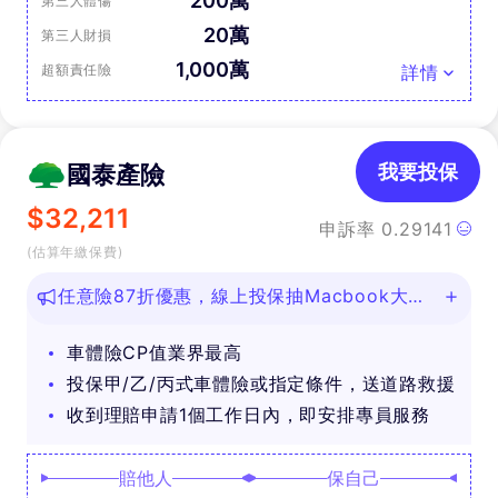
200萬
第三人體傷
20萬
第三人財損
1,000萬
超額責任險
詳情
國泰產險
我要投保
$
32,211
申訴率
0.29141
(估算年繳保費)
任意險87折優惠，線上投保抽Macbook大
獎！
車體險CP值業界最高
投保甲/乙/丙式車體險或指定條件，送道路救援
收到理賠申請1個工作日內，即安排專員服務
賠他人
保自己