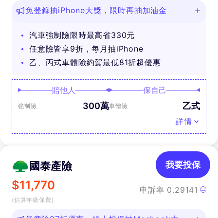
免登錄抽iPhone大獎，限時再抽加油金
汽車強制險限時最高省330元
任意險皆享9折，每月抽iPhone
乙、丙式車體險約駕最低81折超優惠
賠他人
保自己
300萬
乙式
強制險
車體險
詳情
國泰產險
我要投保
$
11,770
申訴率
0.29141
(估算年繳保費)