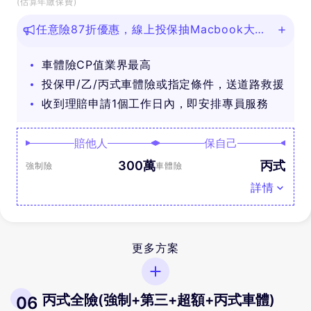
(估算年繳保費)
任意險87折優惠，線上投保抽Macbook大
獎！
車體險CP值業界最高
投保甲/乙/丙式車體險或指定條件，送道路救援
收到理賠申請1個工作日內，即安排專員服務
賠他人
保自己
300萬
丙式
強制險
車體險
詳情
更多方案
丙式全險(強制+第三+超額+丙式車體)
06