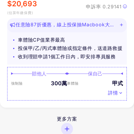
$
20,693
申訴率
0.29141
(估算年繳保費)
任意險87折優惠，線上投保抽Macbook大
獎！
車體險CP值業界最高
投保甲/乙/丙式車體險或指定條件，送道路救援
收到理賠申請1個工作日內，即安排專員服務
賠他人
保自己
300萬
甲式
強制險
車體險
詳情
更多方案