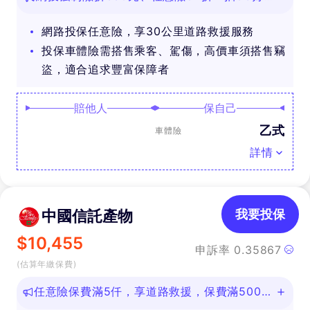
禮
網路投保任意險，享30公里道路救援服務
投保車體險需搭售乘客、駕傷，高價車須搭售竊
盜，適合追求豐富保障者
賠他人
保自己
乙式
車體險
詳情
中國信託產物
我要投保
$
10,455
申訴率
0.35867
(估算年繳保費)
任意險保費滿5仟，享道路救援，保費滿500即