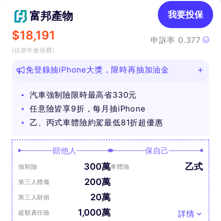
富邦產物
我要投保
$
18,191
申訴率
0.377
(估算年繳保費)
免登錄抽iPhone大獎，限時再抽加油金
汽車強制險限時最高省330元
任意險皆享9折，每月抽iPhone
乙、丙式車體險約駕最低81折超優惠
賠他人
保自己
300萬
乙式
強制險
車體險
200萬
第三人體傷
20萬
第三人財損
1,000萬
超額責任險
詳情