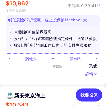
$
10,962
申訴率
0.29141
(估算年繳保費)
任意險87折優惠，線上投保抽Macbook大
獎！
車體險CP值業界最高
投保甲/乙/丙式車體險或指定條件，送道路救援
收到理賠申請1個工作日內，即安排專員服務
賠他人
保自己
乙式
車體險
詳情
新安東京海上
我要投保
$
10,343