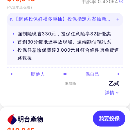
申訴率
0.43094
(估算年繳保費)
【網路投保好禮多重抽】投保指定方案抽新款
iPhone等好禮！
強制險現省330元，投保任意險享82折優惠
首創30分鐘抵達事故現場、遠端勘估視訊系
投保任意險保費達3,000元且符合條件贈免費道
路救援
賠他人
保自己
乙式
車體險
詳情
明台產物
我要投保