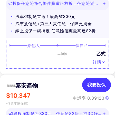
投保任意險符合條件贈道路救援，任意險滿
888再抽好禮
汽車強制險首選！最高省330元
汽車駕傷險+第三人責任險，保障更周全
線上投保一網搞定 任意險優惠最高達82折
賠他人
保自己
乙式
車體險
詳情
泰安產物
我要投保
$
10,347
申訴率
0.39123
(估算年繳保費)
網投強制險折330元、任意險82折＋抽3C好