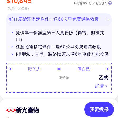
$
10,845
申訴率
0.48984
(估算年繳保費)
任意險達指定條件，送60公里免費道路救援
提供單一保額型第三人責任險（傷害、財損共
用）
任意險達指定條件，送60公里免費道路救援
❗提醒您，車體、竊盜險須未滿6年車齡方能投保
賠他人
保自己
乙式
車體險
詳情
新光產物
我要投保