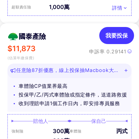
1,000萬
超額責任險
詳情
國泰產險
我要投保
$
11,873
申訴率
0.29141
(估算年繳保費)
任意險87折優惠，線上投保抽Macbook大
獎！
車體險CP值業界最高
投保甲/乙/丙式車體險或指定條件，送道路救援
收到理賠申請1個工作日內，即安排專員服務
賠他人
保自己
300萬
丙式
強制險
車體險