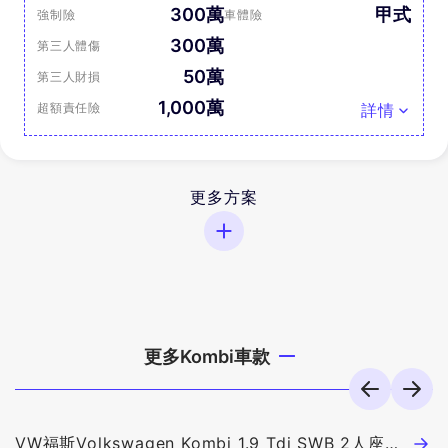
300萬
甲式
強制險
車體險
300萬
第三人體傷
50萬
第三人財損
1,000萬
超額責任險
詳情
更多方案
更多Kombi車款
VW福斯Volkswagen Kombi 1.9 Tdi SWB 2人座貨
V