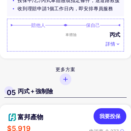
投保甲/乙/丙式車體險或指定條件，送道路救援
收到理賠申請1個工作日內，即安排專員服務
賠他人
保自己
丙式
車體險
詳情
更多方案
丙式＋強制險
05
富邦產物
我要投保
$
5,919