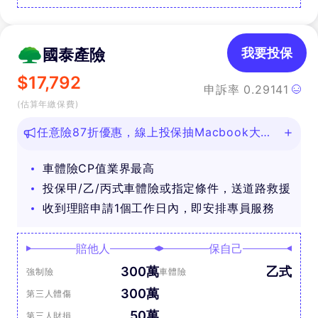
國泰產險
我要投保
$
17,792
申訴率
0.29141
(估算年繳保費)
任意險87折優惠，線上投保抽Macbook大
獎！
車體險CP值業界最高
投保甲/乙/丙式車體險或指定條件，送道路救援
收到理賠申請1個工作日內，即安排專員服務
賠他人
保自己
300萬
乙式
強制險
車體險
300萬
第三人體傷
50萬
第三人財損