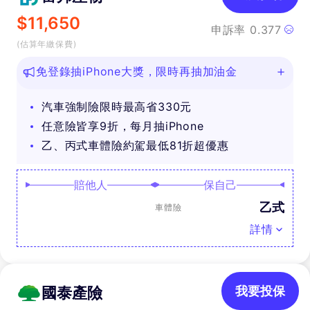
$
11,650
申訴率
0.377
(估算年繳保費)
免登錄抽iPhone大獎，限時再抽加油金
汽車強制險限時最高省330元
任意險皆享9折，每月抽iPhone
乙、丙式車體險約駕最低81折超優惠
賠他人
保自己
乙式
車體險
詳情
國泰產險
我要投保