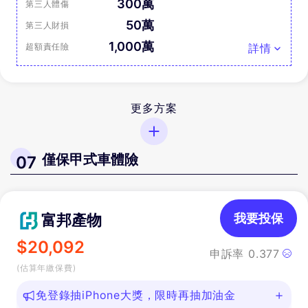
300萬
第三人體傷
50萬
第三人財損
1,000萬
超額責任險
詳情
更多方案
僅保甲式車體險
07
富邦產物
我要投保
$
20,092
申訴率
0.377
(估算年繳保費)
免登錄抽iPhone大獎，限時再抽加油金