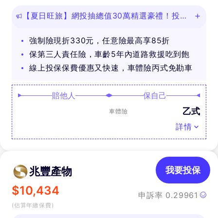
【夏日旺旅】網投抽總值30萬精選豪禮！投保
任意險享免費道路救援
強制險現折330元，任意險最高享85折
保第三人責任險，車齡5年內道路救援吃到飽
線上投保保費優惠又快速，車體險丙式免勘車
賠他人
保自己
乙式
車體險
詳情
兆豐產物
我要投保
$
10,434
申訴率
0.29961
(估算年繳保費)