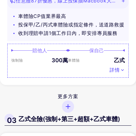
任意險87折優惠，線上投保抽Macbook大
獎！
車體險CP值業界最高
投保甲/乙/丙式車體險或指定條件，送道路救援
收到理賠申請1個工作日內，即安排專員服務
賠他人
保自己
300萬
乙式
強制險
車體險
詳情
更多方案
乙式全險(強制+第三+超額+乙式車體)
03