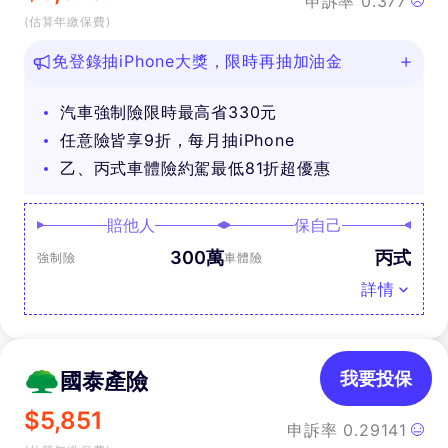
申訴率
0.377
(估算年繳保費)
免登錄抽iPhone大獎，限時再抽加油金
汽車強制險限時最高省330元
任意險皆享9折，每月抽iPhone
乙、丙式車體險約駕最低81折超優惠
賠他人
保自己
300萬
丙式
強制險
車體險
詳情
國泰產險
我要投保
$
5,851
申訴率
0.29141