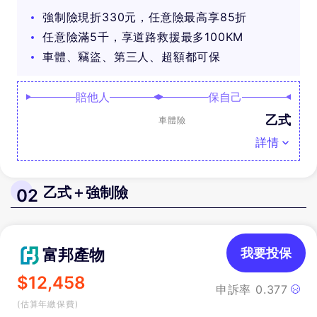
可抽好禮
強制險現折330元，任意險最高享85折
任意險滿5千，享道路救援最多100KM
車體、竊盜、第三人、超額都可保
賠他人
保自己
乙式
車體險
詳情
乙式＋強制險
02
富邦產物
我要投保
$
12,458
申訴率
0.377
(估算年繳保費)