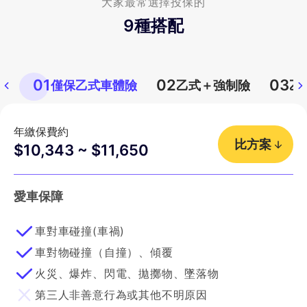
大家最常選擇投保的
9
種搭配
01
02
03
僅保乙式車體險
乙式＋強制險
乙
年繳保費約
比方案
$10,343 ~ $11,650
愛車保障
車對車碰撞(車禍)
車對物碰撞（自撞）、傾覆
火災、爆炸、閃電、拋擲物、墜落物
第三人非善意行為或其他不明原因