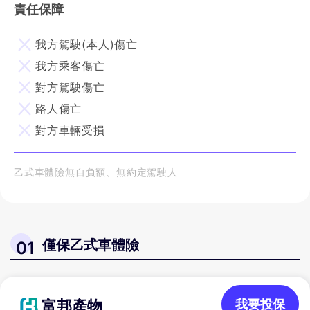
責任保障
我方駕駛(本人)傷亡
我方乘客傷亡
對方駕駛傷亡
路人傷亡
對方車輛受損
乙式車體險無自負額、無約定駕駛人
僅保乙式車體險
01
富邦產物
我要投保