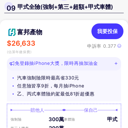
甲式全險(強制+第三+超額+甲式車體)
09
富邦產物
我要投保
$
26,633
申訴率
0.377
(估算年繳保費)
免登錄抽iPhone大獎，限時再抽加油金
汽車強制險限時最高省330元
任意險皆享9折，每月抽iPhone
乙、丙式車體險約駕最低81折超優惠
賠他人
保自己
300萬
甲式
強制險
車體險