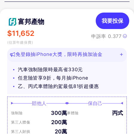
富邦產物
我要投保
$
11,652
申訴率
0.377
(估算年繳保費)
免登錄抽iPhone大獎，限時再抽加油金
汽車強制險限時最高省330元
任意險皆享9折，每月抽iPhone
乙、丙式車體險約駕最低81折超優惠
賠他人
保自己
300萬
丙式
強制險
車體險
200萬
第三人體傷
20萬
第三人財損