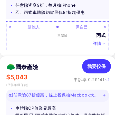
任意險皆享9折，每月抽iPhone
乙、丙式車體險約駕最低81折超優惠
賠他人
保自己
丙式
車體險
詳情
國泰產險
我要投保
$
5,043
申訴率
0.29141
(估算年繳保費)
任意險87折優惠，線上投保抽Macbook大
獎！
車體險CP值業界最高