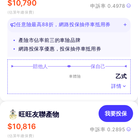
$
10,790
申訴率
0.4978
(估算年繳保費)
任意險最高88折，網路投保抽停車抵用券
產險市佔率前三的車險品牌
網路投保享優惠，投保抽停車抵用券
賠他人
保自己
乙式
車體險
詳情
旺旺友聯產物
我要投保
$
10,816
申訴率
0.2895
(估算年繳保費)