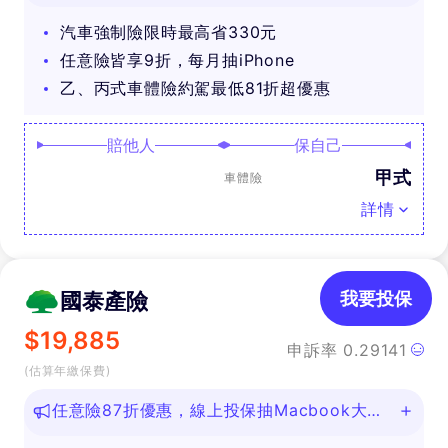
汽車強制險限時最高省330元
任意險皆享9折，每月抽iPhone
乙、丙式車體險約駕最低81折超優惠
賠他人
保自己
甲式
車體險
詳情
國泰產險
我要投保
$
19,885
申訴率
0.29141
(估算年繳保費)
任意險87折優惠，線上投保抽Macbook大
獎！