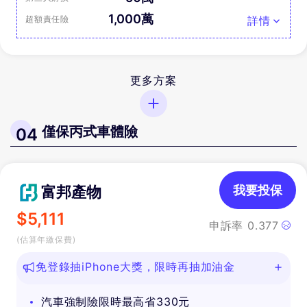
1,000萬
超額責任險
詳情
更多方案
僅保丙式車體險
04
富邦產物
我要投保
$
5,111
申訴率
0.377
(估算年繳保費)
免登錄抽iPhone大獎，限時再抽加油金
汽車強制險限時最高省330元