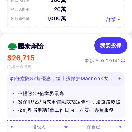
200萬
第三人體傷
20萬
第三人財損
1,000萬
超額責任險
詳情
國泰產險
我要投保
$
26,715
申訴率
0.29141
(估算年繳保費)
任意險87折優惠，線上投保抽Macbook大
獎！
車體險CP值業界最高
投保甲/乙/丙式車體險或指定條件，送道路救援
收到理賠申請1個工作日內，即安排專員服務
賠他人
保自己