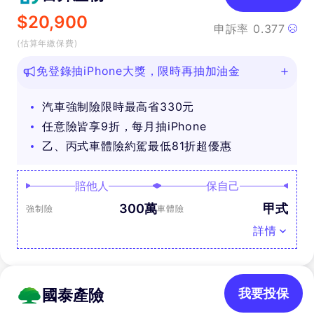
$
20,900
申訴率
0.377
(估算年繳保費)
免登錄抽iPhone大獎，限時再抽加油金
汽車強制險限時最高省330元
任意險皆享9折，每月抽iPhone
乙、丙式車體險約駕最低81折超優惠
賠他人
保自己
300萬
甲式
強制險
車體險
詳情
國泰產險
我要投保