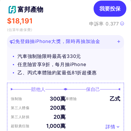
富邦產物
我要投保
$
18,191
申訴率
0.377
(估算年繳保費)
免登錄抽iPhone大獎，限時再抽加油金
汽車強制險限時最高省330元
任意險皆享9折，每月抽iPhone
乙、丙式車體險約駕最低81折超優惠
賠他人
保自己
300萬
乙式
強制險
車體險
200萬
第三人體傷
20萬
第三人財損
1,000萬
超額責任險
詳情