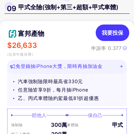
甲式全險(強制+第三+超額+甲式車體)
09
富邦產物
我要投保
$
26,633
申訴率
0.377
(估算年繳保費)
免登錄抽iPhone大獎，限時再抽加油金
汽車強制險限時最高省330元
任意險皆享9折，每月抽iPhone
乙、丙式車體險約駕最低81折超優惠
賠他人
保自己
300萬
甲式
強制險
車體險