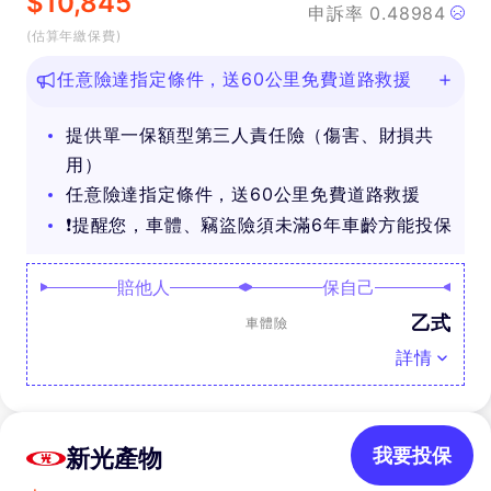
$
10,845
申訴率
0.48984
(估算年繳保費)
任意險達指定條件，送60公里免費道路救援
提供單一保額型第三人責任險（傷害、財損共
用）
任意險達指定條件，送60公里免費道路救援
❗提醒您，車體、竊盜險須未滿6年車齡方能投保
賠他人
保自己
乙式
車體險
詳情
新光產物
我要投保