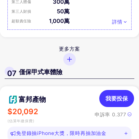
300萬
第三人體傷
50萬
第三人財損
1,000萬
超額責任險
詳情
更多方案
僅保甲式車體險
07
富邦產物
我要投保
$
20,092
申訴率
0.377
(估算年繳保費)
免登錄抽iPhone大獎，限時再抽加油金