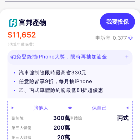
富邦產物
我要投保
$
11,652
申訴率
0.377
(估算年繳保費)
免登錄抽iPhone大獎，限時再抽加油金
汽車強制險限時最高省330元
任意險皆享9折，每月抽iPhone
乙、丙式車體險約駕最低81折超優惠
賠他人
保自己
300萬
丙式
強制險
車體險
200萬
第三人體傷
20萬
第三人財損