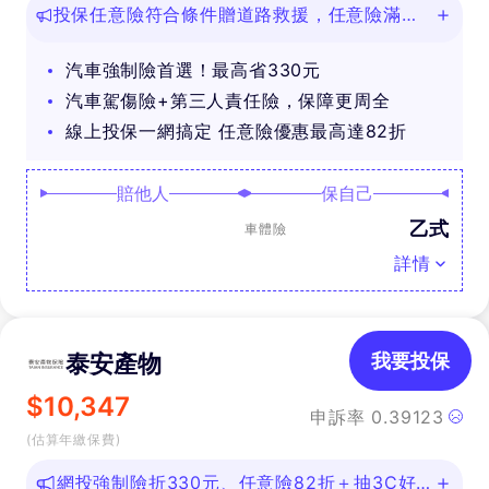
投保任意險符合條件贈道路救援，任意險滿
888再抽好禮
汽車強制險首選！最高省330元
汽車駕傷險+第三人責任險，保障更周全
線上投保一網搞定 任意險優惠最高達82折
賠他人
保自己
乙式
車體險
詳情
泰安產物
我要投保
$
10,347
申訴率
0.39123
(估算年繳保費)
網投強制險折330元、任意險82折＋抽3C好