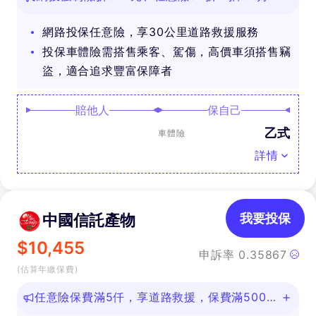
禮
網路投保任意險，享30公里道路救援服務
投保車體險需搭售乘客、駕傷，高價車須搭售竊
盜，適合追求豐富保障者
賠他人
保自己
乙式
車體險
詳情
中國信託產物
我要投保
$
10,455
申訴率
0.35867
(估算年繳保費)
任意險保費滿5仟，享道路救援，保費滿500即