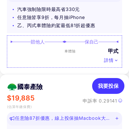
汽車強制險限時最高省330元
任意險皆享9折，每月抽iPhone
乙、丙式車體險約駕最低81折超優惠
賠他人
保自己
甲式
車體險
詳情
國泰產險
我要投保
$
19,885
申訴率
0.29141
(估算年繳保費)
任意險87折優惠，線上投保抽Macbook大
獎！