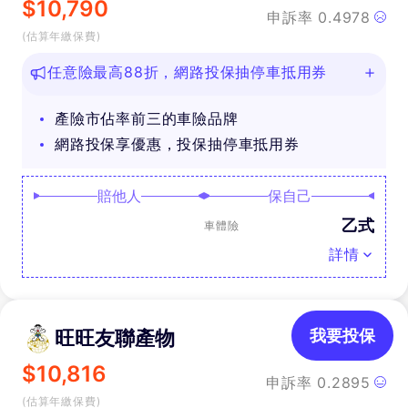
$
10,790
申訴率
0.4978
(估算年繳保費)
任意險最高88折，網路投保抽停車抵用券
產險市佔率前三的車險品牌
網路投保享優惠，投保抽停車抵用券
賠他人
保自己
乙式
車體險
詳情
旺旺友聯產物
我要投保
$
10,816
申訴率
0.2895
(估算年繳保費)