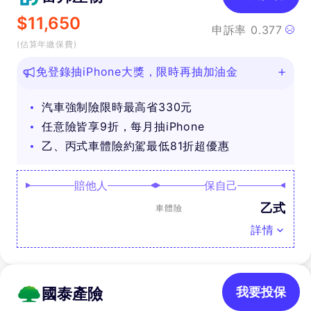
$
11,650
申訴率
0.377
(估算年繳保費)
免登錄抽iPhone大獎，限時再抽加油金
汽車強制險限時最高省330元
任意險皆享9折，每月抽iPhone
乙、丙式車體險約駕最低81折超優惠
賠他人
保自己
乙式
車體險
詳情
國泰產險
我要投保