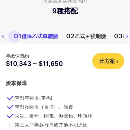
大家最常選擇投保的
9
種搭配
01
02
03
僅保乙式車體險
乙式＋強制險
乙
年繳保費約
比方案
$10,343 ~ $11,650
愛車保障
車對車碰撞(車禍)
車對物碰撞（自撞）、傾覆
火災、爆炸、閃電、拋擲物、墜落物
第三人非善意行為或其他不明原因