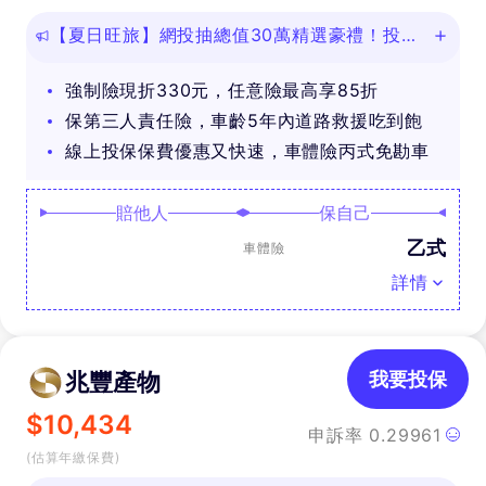
【夏日旺旅】網投抽總值30萬精選豪禮！投保
任意險享免費道路救援
強制險現折330元，任意險最高享85折
保第三人責任險，車齡5年內道路救援吃到飽
線上投保保費優惠又快速，車體險丙式免勘車
賠他人
保自己
乙式
車體險
詳情
兆豐產物
我要投保
$
10,434
申訴率
0.29961
(估算年繳保費)