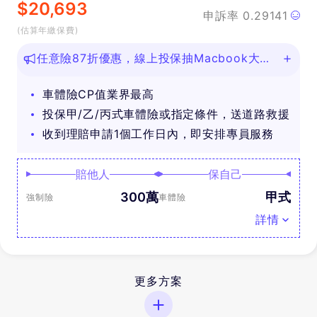
$
20,693
申訴率
0.29141
(估算年繳保費)
任意險87折優惠，線上投保抽Macbook大
獎！
車體險CP值業界最高
投保甲/乙/丙式車體險或指定條件，送道路救援
收到理賠申請1個工作日內，即安排專員服務
賠他人
保自己
300萬
甲式
強制險
車體險
詳情
更多方案