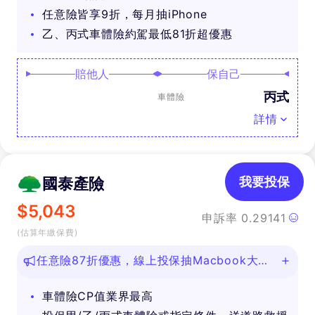
任意險皆享9折，每月抽iPhone
乙、丙式車體險約駕最低81折超優惠
賠他人
保自己
丙式
車體險
詳情
國泰產險
我要投保
$
5,043
申訴率
0.29141
(估算年繳保費)
任意險87折優惠，線上投保抽Macbook大
獎！
車體險CP值業界最高