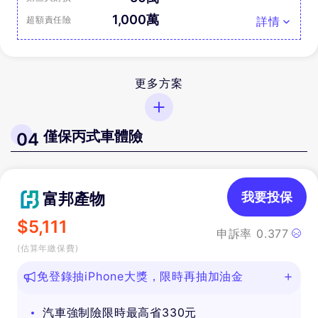
1,000萬
超額責任險
詳情
更多方案
僅保丙式車體險
04
富邦產物
我要投保
$
5,111
申訴率
0.377
(估算年繳保費)
免登錄抽iPhone大獎，限時再抽加油金
汽車強制險限時最高省330元