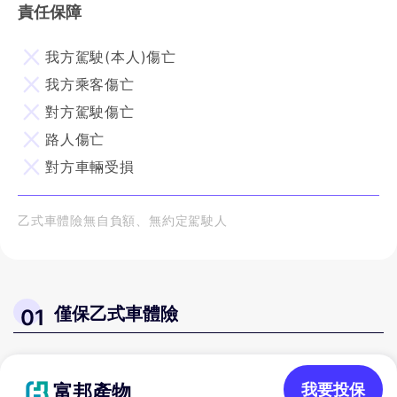
責任保障
我方駕駛(本人)傷亡
我方乘客傷亡
對方駕駛傷亡
路人傷亡
對方車輛受損
乙式車體險無自負額、無約定駕駛人
僅保乙式車體險
01
富邦產物
我要投保