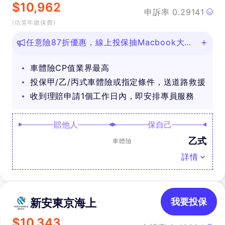
$
10,962
申訴率
0.29141
(估算年繳保費)
任意險87折優惠，線上投保抽Macbook大
獎！
車體險CP值業界最高
投保甲/乙/丙式車體險或指定條件，送道路救援
收到理賠申請1個工作日內，即安排專員服務
賠他人
保自己
乙式
車體險
詳情
新安東京海上
我要投保
$
10,343