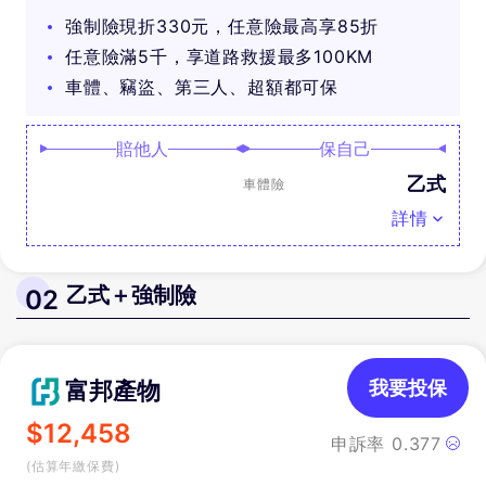
可抽好禮
強制險現折330元，任意險最高享85折
任意險滿5千，享道路救援最多100KM
車體、竊盜、第三人、超額都可保
賠他人
保自己
乙式
車體險
詳情
乙式＋強制險
02
富邦產物
我要投保
$
12,458
申訴率
0.377
(估算年繳保費)