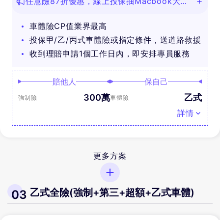
任意險87折優惠，線上投保抽Macbook大
獎！
車體險CP值業界最高
投保甲/乙/丙式車體險或指定條件，送道路救援
收到理賠申請1個工作日內，即安排專員服務
賠他人
保自己
300萬
乙式
強制險
車體險
詳情
更多方案
乙式全險(強制+第三+超額+乙式車體)
03