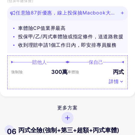
(估算年繳保費)
任意險87折優惠，線上投保抽Macbook大
獎！
車體險CP值業界最高
投保甲/乙/丙式車體險或指定條件，送道路救援
收到理賠申請1個工作日內，即安排專員服務
賠他人
保自己
300萬
丙式
強制險
車體險
詳情
更多方案
丙式全險(強制+第三+超額+丙式車體)
06