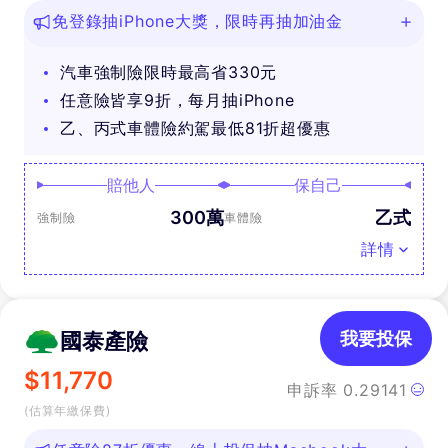
免登錄抽iPhone大獎，限時再抽加油金
汽車強制險限時最高省330元
任意險皆享9折，每月抽iPhone
乙、丙式車體險約駕最低81折超優惠
賠他人
保自己
300萬
乙式
強制險
車體險
詳情
國泰產險
我要投保
$
11,770
申訴率
0.29141
(估算年繳保費)