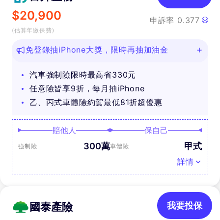
$
20,900
申訴率
0.377
(估算年繳保費)
免登錄抽iPhone大獎，限時再抽加油金
汽車強制險限時最高省330元
任意險皆享9折，每月抽iPhone
乙、丙式車體險約駕最低81折超優惠
賠他人
保自己
300萬
甲式
強制險
車體險
詳情
國泰產險
我要投保