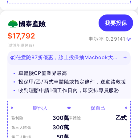
國泰產險
我要投保
$
17,792
申訴率
0.29141
(估算年繳保費)
任意險87折優惠，線上投保抽Macbook大
獎！
車體險CP值業界最高
投保甲/乙/丙式車體險或指定條件，送道路救援
收到理賠申請1個工作日內，即安排專員服務
賠他人
保自己
300萬
乙式
強制險
車體險
300萬
第三人體傷
50萬
第三人財損