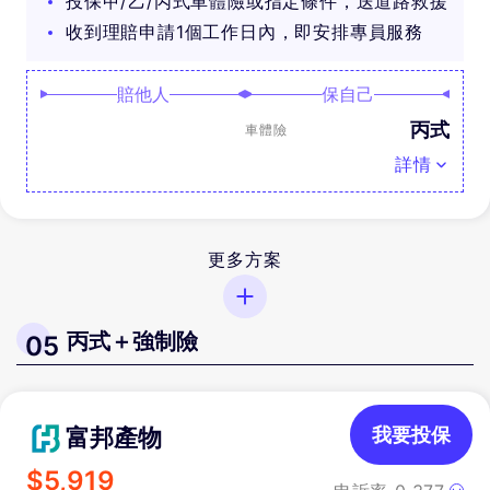
投保甲/乙/丙式車體險或指定條件，送道路救援
收到理賠申請1個工作日內，即安排專員服務
賠他人
保自己
丙式
車體險
詳情
更多方案
丙式＋強制險
05
富邦產物
我要投保
$
5,919