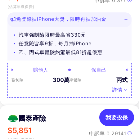
申訴率
0.377
(估算年繳保費)
免登錄抽iPhone大獎，限時再抽加油金
汽車強制險限時最高省330元
任意險皆享9折，每月抽iPhone
乙、丙式車體險約駕最低81折超優惠
賠他人
保自己
300萬
丙式
強制險
車體險
詳情
國泰產險
我要投保
$
5,851
申訴率
0.29141