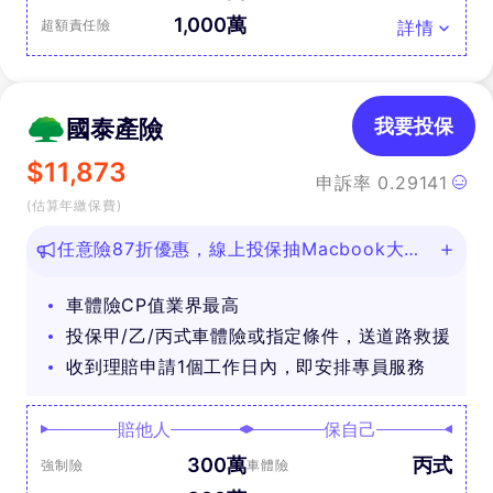
1,000萬
超額責任險
詳情
國泰產險
我要投保
$
11,873
申訴率
0.29141
(估算年繳保費)
任意險87折優惠，線上投保抽Macbook大
獎！
車體險CP值業界最高
投保甲/乙/丙式車體險或指定條件，送道路救援
收到理賠申請1個工作日內，即安排專員服務
賠他人
保自己
300萬
丙式
強制險
車體險