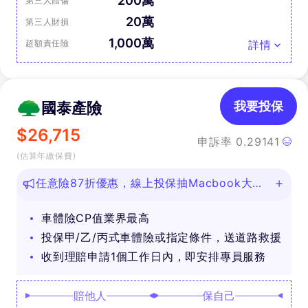
200萬
第三人體傷
20萬
第三人財損
1,000萬
超額責任險
詳情
國泰產險
我要投保
$
26,715
申訴率
0.29141
(估算年繳保費)
任意險87折優惠，線上投保抽Macbook大
獎！
車體險CP值業界最高
投保甲/乙/丙式車體險或指定條件，送道路救援
收到理賠申請1個工作日內，即安排專員服務
賠他人
保自己