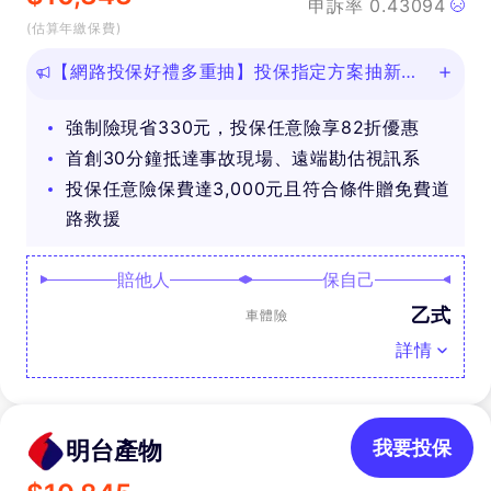
申訴率
0.43094
(估算年繳保費)
【網路投保好禮多重抽】投保指定方案抽新款
iPhone等好禮！
強制險現省330元，投保任意險享82折優惠
首創30分鐘抵達事故現場、遠端勘估視訊系
投保任意險保費達3,000元且符合條件贈免費道
路救援
賠他人
保自己
乙式
車體險
詳情
明台產物
我要投保