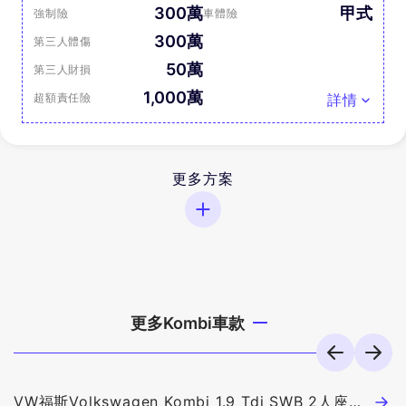
300萬
甲式
強制險
車體險
300萬
第三人體傷
50萬
第三人財損
1,000萬
超額責任險
詳情
更多方案
更多Kombi車款
VW福斯Volkswagen Kombi 1.9 Tdi SWB 2人座貨
V