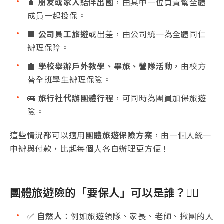
🧳
朋友或家人結伴出國
，由其中一位負責幫全體
成員一起投保。
🏢
公司員工旅遊
或出差，由公司統一為全體同仁
辦理保障。
🏫
學校舉辦戶外教學、畢旅、營隊活動
，由校方
替全班學生辦理保險。
🚌
旅行社代辦團體行程
，可同時為團員加保旅遊
險。
這些情況都可以適用
團體旅遊保險方案
，由一個人統一
申辦與付款，比起每個人各自辦理更方便！
團體旅遊險的「要保人」可以是誰？🙋‍♂️
✅
自然人
：例如旅遊領隊、家長、老師、揪團的人