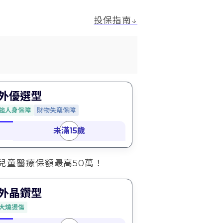
投保指南↓
海外優選型
強人身保障
財物失竊保障
兒童醫療保額最高50萬！
海外晶鑽型
大燒燙傷