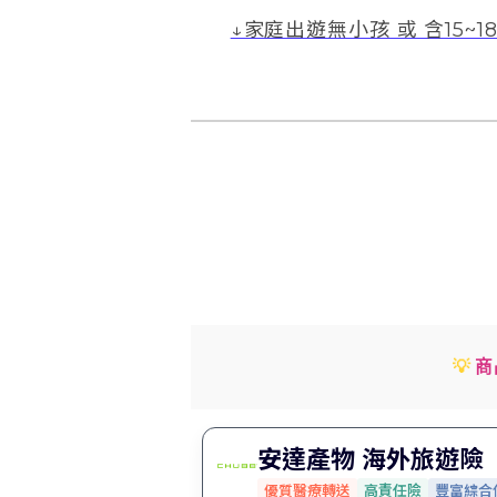
↓家庭出遊無小孩 或 含15~1
💡
商
安達產物 海外旅遊險
優質醫療轉送
高責任險
豐富綜合