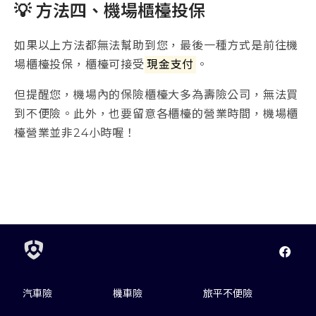
💡 方法四、機場櫃檯投保
如果以上方法都無法幫助到您，最後一種方式是前往機
場櫃檯投保，櫃檯可接受
現金支付
。
但提醒您，機場內的保險櫃檯大多為壽險公司，無法買
到不便險。此外，也要留意各櫃檯的營業時間，機場櫃
檯營業並非24小時喔！
汽車險
機車險
旅平不便險