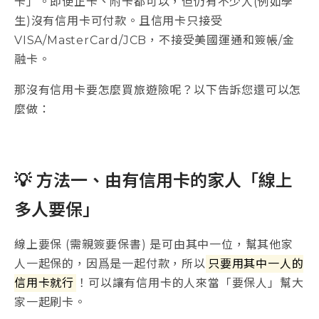
卡」。即便正卡、附卡都可以，但仍有不少人(例如學
生)沒有信用卡可付款。且信用卡只接受
VISA/MasterCard/JCB，不接受美國運通和簽帳/金
融卡。
那沒有信用卡要怎麼買旅遊險呢？以下告訴您還可以怎
麼做：
💡 方法一、由有信用卡的家人「線上
多人要保」
線上要保 (需親簽要保書) 是可由其中一位，幫其他家
人一起保的，因爲是一起付款，所以
只要用其中一人的
信用卡就行
！可以讓有信用卡的人來當「要保人」幫大
家一起刷卡。