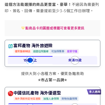
這個方法能選擇的商品更豐富、豪華！
不過因為需要列
印、簽名、回傳，需要提前至少3-5個工作日辦理。
💡
點商品卡的圓圈或標籤可查看更多資訊
富邦產物 海外旅遊險
優質醫療轉送
返國住院醫療
可加保票券
居家守護
提供大到小各種方案，優質急難救助
⭐市占第一品牌⭐
多人適用
中國信託產物 海外優選型
海外突疾特定地區增額
加強人身保障
財物失竊保障