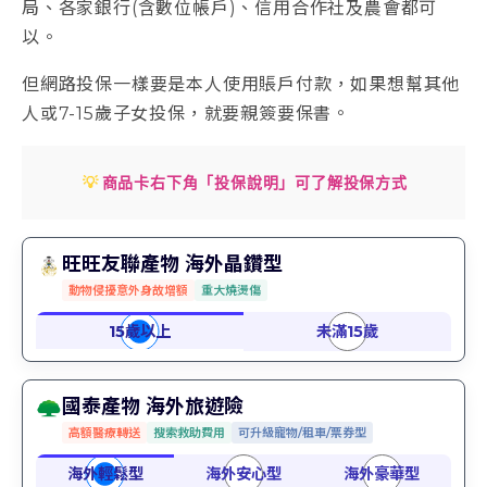
局、各家銀行(含數位帳戶)、信用合作社及農會都可
以。
但網路投保一樣要是本人使用賬戶付款，如果想幫其他
人或7-15歲子女投保，就要親簽要保書。
💡
商品卡右下角「投保說明」可了解投保方式
旺旺友聯產物 海外晶鑽型
動物侵擾意外身故增額
重大燒燙傷
國泰產物 海外旅遊險
高額醫療轉送
搜索救助費用
可升級寵物/租車/票券型