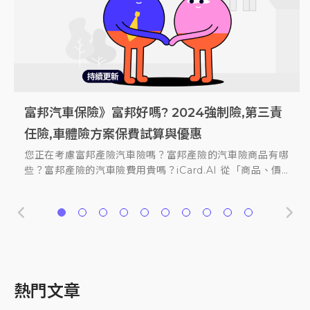
富邦汽車保險》富邦好嗎? 2024強制險,第三責
富邦第三責任險》第三責任險理賠內容與保費試
車體險係數怎麼算？三大要因影響保費,教你一次
甲式車體險》理賠內容與保障範圍? 多少錢? 14
駕駛人傷害險是什麼》通勤族必備! 汽機車駕傷
超額責任險》是什麼? 多少錢? 汽車超額險保障
[Toyota車險] Toyota全車系甲乙丙式全險價格
車都是固定的人在開？約定駕駛人有什麼好處？
[汽車險] 超額責任險乙式是什麼、保費多少錢?
車體險》甲乙丙丁式理賠內容是什麼? 2024車
任險,車體險方案保費試算與優惠
算, 線上投保現省10%
看懂係數等級
家甲乙丙式車體險保費試算與價格方案
險理賠範圍與14家保險公司方案比較
範圍與全台14家保險公司保費價格
別傻傻放棄優惠！
與甲式超額險差在哪? 共14家保險公司保費方案
體險價格與保費即時試算比較
先選車系、再選車型，最後選擇車體險種類。 甲式車體險
價格保障最完整、但價格最貴；丙式車體險只保車碰車，價
整理
您正在考慮富邦產險汽車險嗎？富邦產險的汽車險商品有哪
富邦第三責任險理賠範圍 汽/機車第三責任險 汽/機車第三
車體險係數怎麼算？甲乙丙式車險以點數計算。影響車體險
什麼是甲式車體險？甲乙丙式比較 保障範圍 甲式 乙式 丙
買了汽車險只用來賠別人，自己反倒沒有保障？如果你有這
超額責任險是什麼?超額責任險（超額險）為保險的第三層
約定駕駛人是什麼？約定駕駛人附加條款就是將車體險的保
超額責任險乙式是什麼？超額責任險乙式與甲式的差別在
車體險是什麼？甲乙丙式車體險差在哪、怎麼保CP值最
格最便宜。 車體險範圍↗ 熱門保險公司Toyota車險 保費
些？富邦產險的汽車險費用貴嗎？iCard.AI 從「商品、價
責任險 我方駕駛(本人)傷亡 我方乘客傷亡 ○ 我方車輛受損
係數三大要因為：車款、年齡性別，以及理賠係數。不過理
式 車對車碰撞 (與人車禍) ● ● ● 車對物碰撞、傾覆 (自
類煩惱，則可考慮「駕駛人傷害險」。 駕傷險又分成附加
保障，當第三人責任險不夠賠時，即可啟動上層的超額責任
險範圍縮限到2人以下(需記載在保單名冊上)，來得到保費
哪？超額險根據有無理賠車內乘客傷亡責任分為兩種：有乘
高？不同車型車體險多少錢？iCard.AI保險 提供全網唯
均以「國瑞(國產) Corolla […]
格、理賠、服務」４大面向完整分析，為您整理了「富邦產
對方駕駛傷亡 ○ ○ 對方乘客傷亡 ○ ○ 路人傷亡 ○ ○ 對
賠係數要怎麼算呢？iCard.AI 替消費者整理了完整車體險
撞) ● ● 火災、爆炸、閃電、拋擲物、墜落物 ● ● 第三
在「強制責任險」與「第三責任險」下的兩種，它們的理賠
險來賠。超額責任險的缺點又有哪些？我需要保超額責任險
的折扣。要保人與保險公司約好只理賠指定的人駕駛時發生
客傷亡 (通常叫甲式) 與不賠乘客傷亡 (通常叫乙式)。這篇
一、超過500個車型的甲乙丙式車體險線上即時試算，一秒
險汽車險」的全面評測！希望以最客觀、最完整的資訊與心
方車輛受損 ○ 為 […]
保費計算公式，車體險理賠係數計算公式，讓消費者可以輕
人非善意行為或其他不 […]
範圍分別有哪些？差異又在哪裡？iCard.AI 替消費者完整
嗎？iCard.AI 詳細介紹超額責任險，包括超額責任險乙
的車體損傷，若是其他人開車時導致車損，保險公司不用理
文章整理超額責任險是什麼、超額責任險甲式、乙式比較，
比較全台14家保險公司車體險保費與方案！
得，幫助消費者挑選最合適的保險商品！
鬆算出自己的車體險理賠係數。
解析兩種附加駕駛人傷害險，讓消費者更安心！
式、富邦超額責任險價格等熱門問題！
賠，如果你的車只有自己開，那「約定駕駛人」可以幫你省
以及全台保險公司超額責任險保費方案比較。
10% 保費！
熱門文章