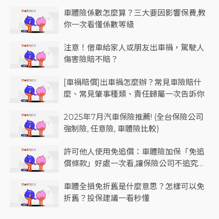
車體險係數怎麼算？三大要因影響保費,教
你一次看懂係數等級
注意！借車給家人或朋友出車禍，駕駛人
傷害險賠不賠？
[車禍賠償]出車禍怎麼辦？常見車險賠什
麼、常見肇事種類、責任歸屬一次告訴你
2025年7月汽車保險推薦! (全台保險公司
強制險, 任意險, 車體險比較)
許可他人使用免追償：車體險加保「免追
償條款」好處一次看,讓保險公司不追究朋
友造成的車體損失
車體全損免折舊是什麼意思？怎樣可以免
折舊？投保建議一看秒懂