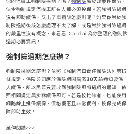
你的汽機車強制險過期了嗎？
強制險
屬於政策性保險，
法令強制規定汽機車所有人都必須投保。若強制險過期
沒有即時續保，又出了車禍該怎麼辦呢？如果你對於強
制險過期後該怎麼處理不太了解，或是對於強制險過期
的嚴重性沒有概念，來看看 iCard.ai 為你整理的強制險
過期必要資訊！
強制險過期怎麼辦？
強制險過期怎麼辦？依照《強制汽車責任保險法》第15
條規定，保險公司應於保險期間屆滿
30天前
通知要保
人續保，所以民眾只要收到強制險即將過期的通知，依
照相關規定與步驟續保即可。若是較忙碌者，也能使用
網路線上投保
續保，價格優惠且非常便利，投保完成保
障即時生效！
延伸閱讀>>>