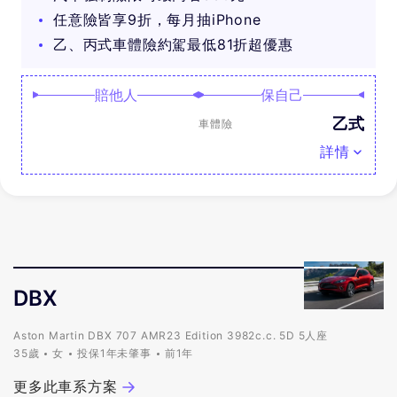
任意險皆享9折，每月抽iPhone
乙、丙式車體險約駕最低81折超優惠
賠他人
保自己
乙式
車體險
詳情
DBX
Aston Martin DBX 707 AMR23 Edition 3982c.c. 5D 5人座
35歲
女
投保1年未肇事
前1年
更多此車系方案