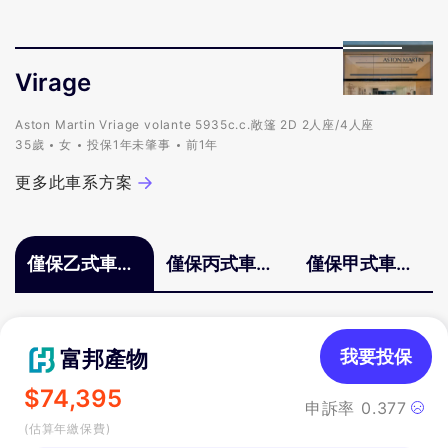
Virage
Aston Martin Vriage volante 5935c.c.敞篷 2D 2人座/4人座
35歲
女
投保1年未肇事
前1年
更多此車系方案
僅保乙式車體
僅保丙式車體
僅保甲式車體
險
險
險
富邦產物
我要投保
$
74,395
申訴率
0.377
(估算年繳保費)