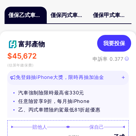
僅保乙式車體
僅保丙式車體
僅保甲式車體
險
險
險
富邦產物
我要投保
$
45,672
申訴率
0.377
(估算年繳保費)
免登錄抽iPhone大獎，限時再抽加油金
汽車強制險限時最高省330元
任意險皆享9折，每月抽iPhone
乙、丙式車體險約駕最低81折超優惠
賠他人
保自己