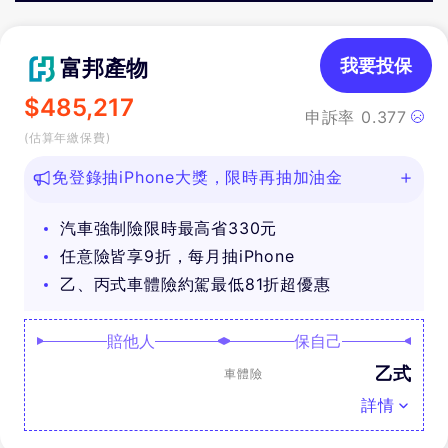
險
險
險
富邦產物
我要投保
$
485,217
申訴率
0.377
(估算年繳保費)
免登錄抽iPhone大獎，限時再抽加油金
汽車強制險限時最高省330元
任意險皆享9折，每月抽iPhone
乙、丙式車體險約駕最低81折超優惠
賠他人
保自己
乙式
車體險
詳情