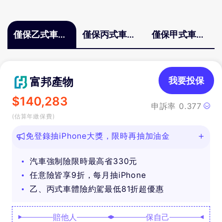
僅保乙式車體
僅保丙式車體
僅保甲式車體
險
險
險
富邦產物
我要投保
$
140,283
申訴率
0.377
(估算年繳保費)
免登錄抽iPhone大獎，限時再抽加油金
汽車強制險限時最高省330元
任意險皆享9折，每月抽iPhone
乙、丙式車體險約駕最低81折超優惠
賠他人
保自己