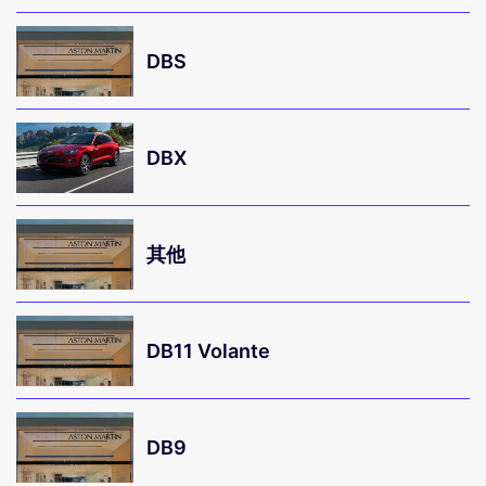
DBS
DBX
其他
DB11 Volante
DB9