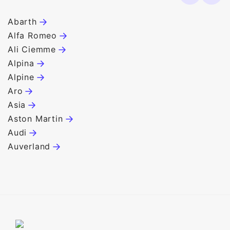
Abarth
B
Alfa Romeo
B
Ali Ciemme
B
Alpina
B
Alpine
B
Aro
C
Asia
C
Aston Martin
C
Audi
C
Auverland
C