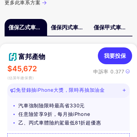
更多此車系方案
僅保乙式車體
僅保丙式車體
僅保甲式車體
險
險
險
富邦產物
我要投保
$
45,672
申訴率
0.377
(估算年繳保費)
免登錄抽iPhone大獎，限時再抽加油金
汽車強制險限時最高省330元
任意險皆享9折，每月抽iPhone
乙、丙式車體險約駕最低81折超優惠