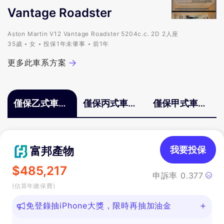
Vantage Roadster
DB12 Coupe
DB9
Aston Martin V12 Vantage Roadster 5204c.c. 2D 2人座
DBS
35歲
女
投保1年未肇事
前1年
DBX
更多此車系方案
Rapide
V8 Vantage
Vanquish
僅保乙式車體
僅保丙式車體
僅保甲式車體
Vantage
險
險
險
富邦產物
我要投保
$
485,217
申訴率
0.377
(估算年繳保費)
免登錄抽iPhone大獎，限時再抽加油金