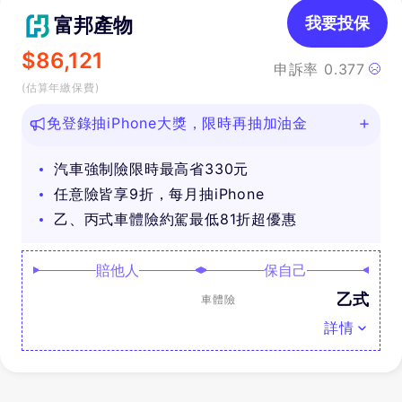
富邦產物
我要投保
$
86,121
申訴率
0.377
(估算年繳保費)
免登錄抽iPhone大獎，限時再抽加油金
汽車強制險限時最高省330元
任意險皆享9折，每月抽iPhone
乙、丙式車體險約駕最低81折超優惠
賠他人
保自己
乙式
車體險
詳情