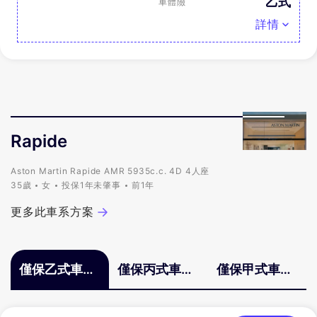
乙式
車體險
詳情
Rapide
Aston Martin Rapide AMR 5935c.c. 4D 4人座
35歲
女
投保1年未肇事
前1年
更多此車系方案
僅保乙式車體
僅保丙式車體
僅保甲式車體
險
險
險