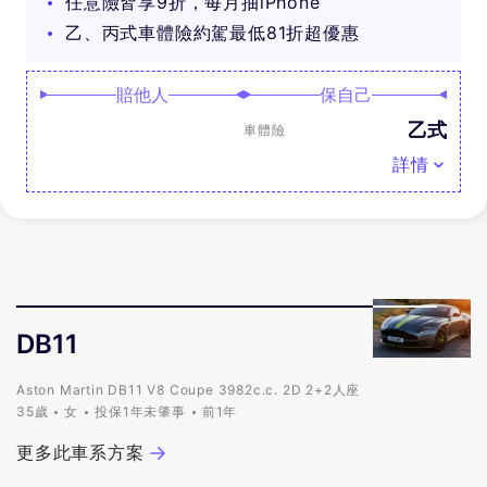
任意險皆享9折，每月抽iPhone
乙、丙式車體險約駕最低81折超優惠
賠他人
保自己
乙式
車體險
詳情
DB11
Aston Martin DB11 V8 Coupe 3982c.c. 2D 2+2人座
35歲
女
投保1年未肇事
前1年
更多此車系方案