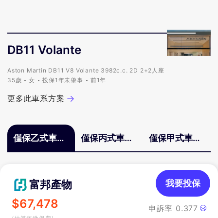
DB11 Volante
Aston Martin DB11 V8 Volante 3982c.c. 2D 2+2人座
35歲
女
投保1年未肇事
前1年
更多此車系方案
僅保乙式車體
僅保丙式車體
僅保甲式車體
險
險
險
富邦產物
我要投保
$
67,478
申訴率
0.377