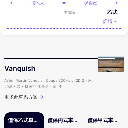
賠他人
保自己
乙式
車體險
詳情
Vanquish
Aston Martin Vanquish Coupe 5204c.c. 2D 2人座
35歲
女
投保1年未肇事
前1年
更多此車系方案
僅保乙式車體
僅保丙式車體
僅保甲式車體