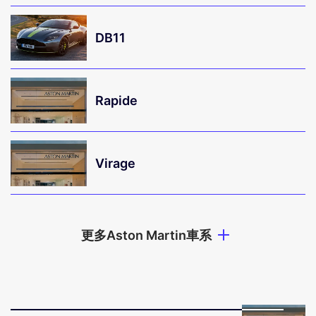
DB11
Rapide
Virage
更多Aston Martin車系
DB11
V
DB11 Volante
V