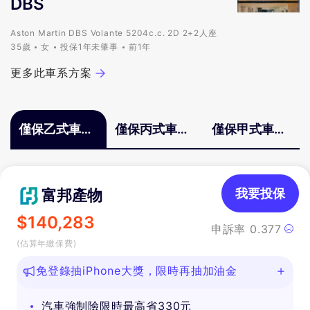
DBS
Aston Martin DBS Volante 5204c.c. 2D 2+2人座
35歲
女
投保1年未肇事
前1年
更多此車系方案
僅保乙式車體
僅保丙式車體
僅保甲式車體
險
險
險
富邦產物
我要投保
$
140,283
申訴率
0.377
(估算年繳保費)
免登錄抽iPhone大獎，限時再抽加油金
汽車強制險限時最高省330元