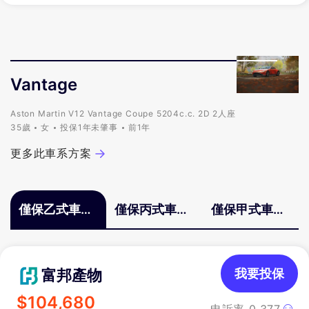
Vantage
Aston Martin V12 Vantage Coupe 5204c.c. 2D 2人座
35歲
女
投保1年未肇事
前1年
更多此車系方案
僅保乙式車體
僅保丙式車體
僅保甲式車體
險
險
險
富邦產物
我要投保
$
104,680