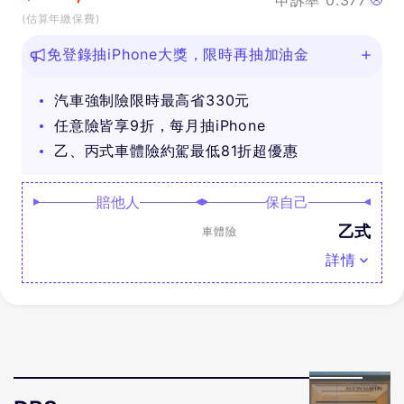
申訴率
0.377
(估算年繳保費)
免登錄抽iPhone大獎，限時再抽加油金
汽車強制險限時最高省330元
任意險皆享9折，每月抽iPhone
乙、丙式車體險約駕最低81折超優惠
賠他人
保自己
乙式
車體險
詳情