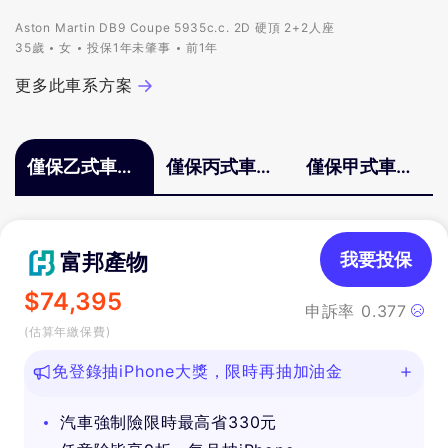
Aston Martin DB9 Coupe 5935c.c. 2D 硬頂 2+2人座
35歲
女
投保1年未肇事
前1年
更多此車系方案
僅保乙式車體
僅保丙式車體
僅保甲式車體
險
險
險
富邦產物
我要投保
$
74,395
申訴率
0.377
(估算年繳保費)
免登錄抽iPhone大獎，限時再抽加油金
汽車強制險限時最高省330元