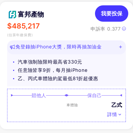
富邦產物
我要投保
$
485,217
申訴率
0.377
(估算年繳保費)
免登錄抽iPhone大獎，限時再抽加油金
汽車強制險限時最高省330元
任意險皆享9折，每月抽iPhone
乙、丙式車體險約駕最低81折超優惠
賠他人
保自己
乙式
車體險
詳情