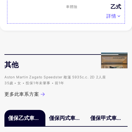
乙式
車體險
詳情
其他
Aston Martin Zagato Speedster 敞篷 5935c.c. 2D 2人座
35歲
女
投保1年未肇事
前1年
更多此車系方案
僅保乙式車體
僅保丙式車體
僅保甲式車體
險
險
險