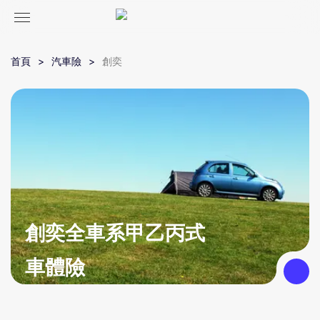
首頁
汽車險
創奕
創奕全車系甲乙丙式
車體險