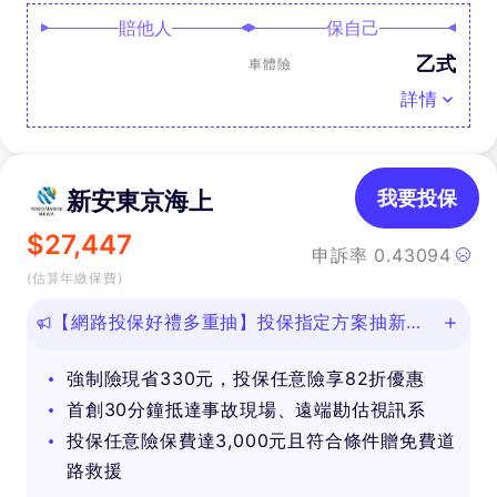
賠他人
保自己
乙式
車體險
詳情
新安東京海上
我要投保
$
27,447
申訴率
0.43094
(估算年繳保費)
【網路投保好禮多重抽】投保指定方案抽新款
iPhone等好禮！
強制險現省330元，投保任意險享82折優惠
首創30分鐘抵達事故現場、遠端勘估視訊系
投保任意險保費達3,000元且符合條件贈免費道
路救援