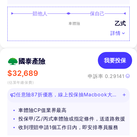
賠他人
保自己
乙式
車體險
詳情
國泰產險
我要投保
$
32,689
申訴率
0.29141
(估算年繳保費)
任意險87折優惠，線上投保抽Macbook大
獎！
車體險CP值業界最高
投保甲/乙/丙式車體險或指定條件，送道路救援
收到理賠申請1個工作日內，即安排專員服務