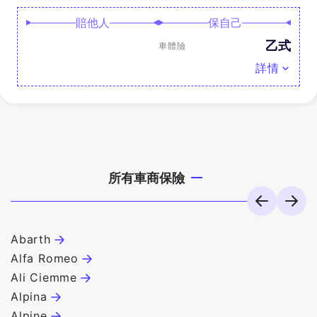
賠他人
保自己
乙式
車體險
詳情
所有車商保險
Abarth
B
Alfa Romeo
B
Ali Ciemme
B
Alpina
B
Alpine
B