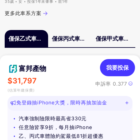
35歲
女
投保1年未肇事
前1年
更多此車系方案
僅保乙式車體
僅保丙式車體
僅保甲式車體
險
險
險
富邦產物
我要投保
$
31,797
申訴率
0.377
(估算年繳保費)
免登錄抽iPhone大獎，限時再抽加油金
汽車強制險限時最高省330元
任意險皆享9折，每月抽iPhone
乙、丙式車體險約駕最低81折超優惠