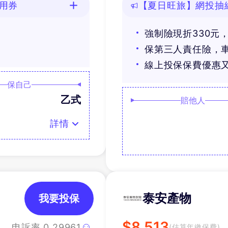
用券
【夏日旺旅】網投抽
享免費道路救援
強制險現折330元
券
保第三人責任險，
線上投保保費優惠
保自己
乙式
賠他人
詳情
泰安產物
我要投保
$
8,513
申訴率
0.29961
(估算年繳保費)