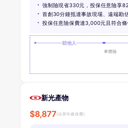
強制險現省330元，投保任意險享8
首創30分鐘抵達事故現場、遠端勘
投保任意險保費達3,000元且符合
賠他人
車體險
新光產物
$
8,877
(估算年繳保費)