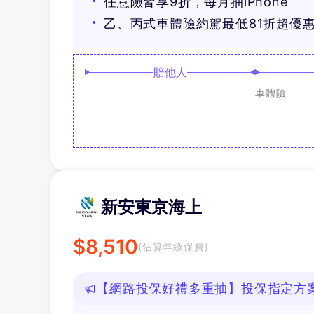
任意險皆享9折，每月抽iPhone
乙、丙式車體險約駕最低81折超優
賠他人
車體險
新安東京海上
$
8,510
(估算年繳保費)
【網路投保好禮多重抽】投保指定方案抽
等好禮！