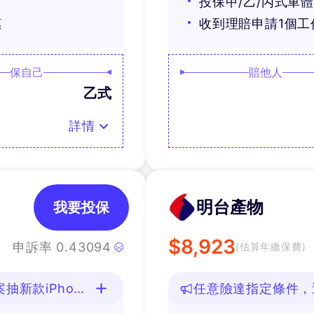
投保甲/乙/丙式車
惠
收到理賠申請1個
保自己
賠他人
乙式
詳情
明台產物
我要投保
$
8,923
申訴率
0.43094
(估算年繳保費)
新款iPhone
任意險達指定條件，