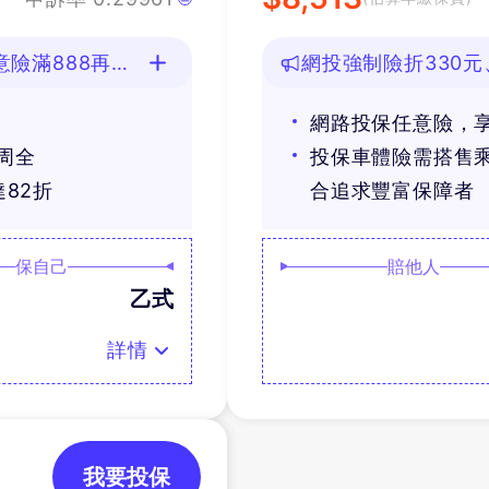
險滿888再抽
網投強制險折330元
網路投保任意險，享
周全
投保車體險需搭售
82折
合追求豐富保障者
保自己
賠他人
乙式
詳情
我要投保