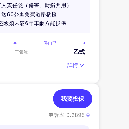
三人責任險（傷害、財損共用）
送60公里免費道路救援
盜險須未滿6年車齡方能投保
保自己
乙式
車體險
詳情
我要投保
申訴率
0.2895