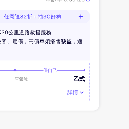
、任意險82折＋抽3C好禮
30公里道路救援服務
乘客、駕傷，高價車須搭售竊盜，適
保自己
乙式
車體險
詳情