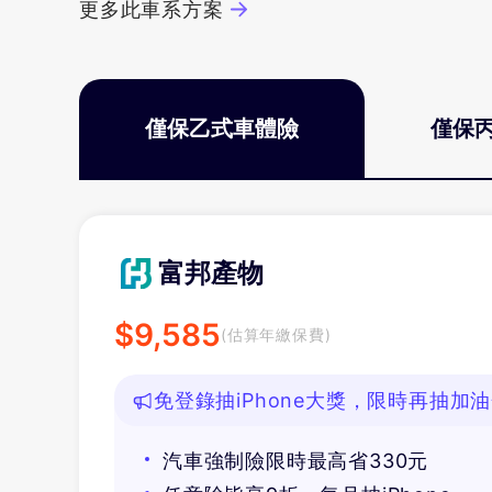
更多此車系方案
僅保乙式車體險
僅保
富邦產物
$
9,585
(估算年繳保費)
免登錄抽iPhone大獎，限時再抽加
汽車強制險限時最高省330元