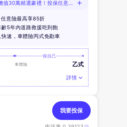
總值30萬精選豪禮！投保任意險
，任意險最高享85折
車齡5年內道路救援吃到飽
又快速，車體險丙式免勘車
保自己
乙式
車體險
詳情
我要投保
申訴率
0.39123