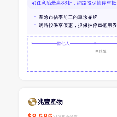
任意險最高88折，網路投保抽停車抵
產險市佔率前三的車險品牌
網路投保享優惠，投保抽停車抵用
賠他人
車體險
兆豐產物
$
8,585
(估算年繳保費)