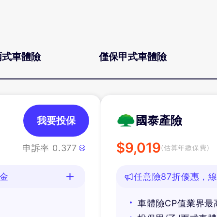
丙式車體險
僅保甲式車體險
國泰產險
我要投保
$
9,019
申訴率
0.377
(估算年繳保費)
油金
任意險87折優惠，線
車體險CP值業界最