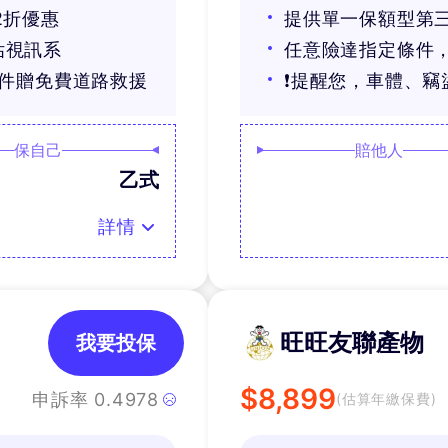
2折優惠
提供單一保額型第
估視訊系
任意險達指定條件，
條件贈免費道路救援
❗提醒您，車體、竊
保自己
賠他人
乙式
詳情
旺旺友聯產物
我要投保
$
8,899
申訴率
0.4978
(估算年繳保費)