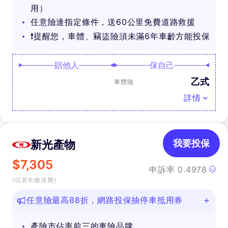
用）
任意險達指定條件，送60公里免費道路救援
❗提醒您，車體、竊盜險須未滿6年車齡方能投保
賠他人
保自己
乙式
車體險
詳情
新光產物
我要投保
$
7,305
申訴率
0.4978
(估算年繳保費)
任意險最高88折，網路投保抽停車抵用券
產險市佔率前三的車險品牌