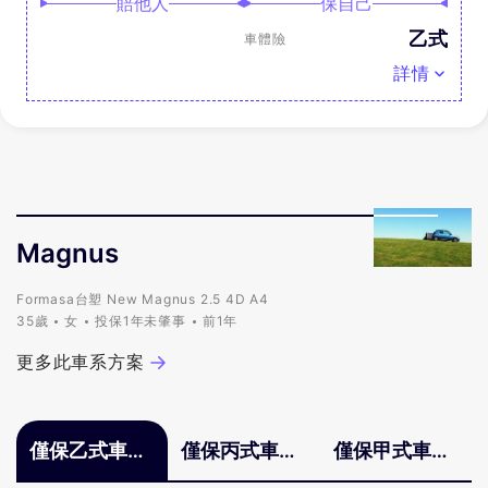
賠他人
保自己
乙式
車體險
詳情
Magnus
Formasa台塑 New Magnus 2.5 4D A4
35歲
女
投保1年未肇事
前1年
更多此車系方案
僅保乙式車體
僅保丙式車體
僅保甲式車體
險
險
險