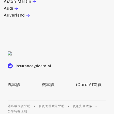
Aston Martin
C
Audi
C
Auverland
C
insurance@icard.ai
汽車險
機車險
iCard.AI首頁
隱私權保護聲明
個資管理政策聲明
資訊安全政策
公平待客原則