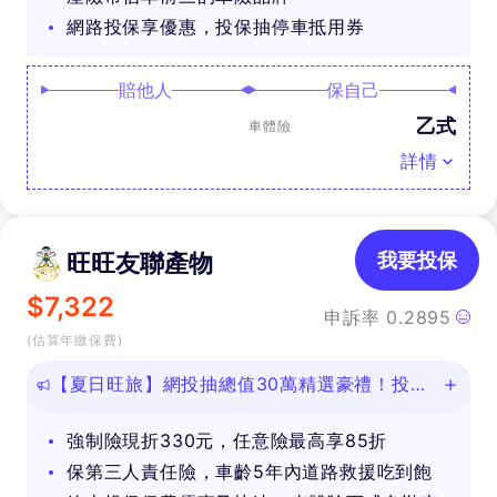
網路投保享優惠，投保抽停車抵用券
賠他人
保自己
乙式
車體險
詳情
旺旺友聯產物
我要投保
$
7,322
申訴率
0.2895
(估算年繳保費)
【夏日旺旅】網投抽總值30萬精選豪禮！投保
任意險享免費道路救援
強制險現折330元，任意險最高享85折
保第三人責任險，車齡5年內道路救援吃到飽