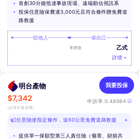
首創30分鐘抵達事故現場、遠端勘估視訊系
投保任意險保費達3,000元且符合條件贈免費道
路救援
賠他人
保自己
乙式
車體險
詳情
明台產物
我要投保
$
7,342
申訴率
0.48984
(估算年繳保費)
任意險達指定條件，送60公里免費道路救援
提供單一保額型第三人責任險（傷害、財損共