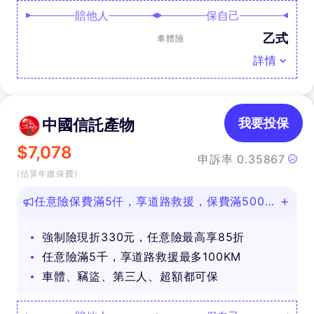
賠他人
保自己
乙式
車體險
詳情
中國信託產物
我要投保
$
7,078
申訴率
0.35867
(估算年繳保費)
任意險保費滿5仟，享道路救援，保費滿500即
可抽好禮
強制險現折330元，任意險最高享85折
任意險滿5千，享道路救援最多100KM
車體、竊盜、第三人、超額都可保