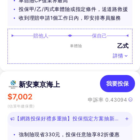
車體險CP值業界最高
投保甲/乙/丙式車體險或指定條件，送道路救援
收到理賠申請1個工作日內，即安排專員服務
賠他人
保自己
乙式
車體險
詳情
新安東京海上
我要投保
$
7,002
申訴率
0.43094
(估算年繳保費)
【網路投保好禮多重抽】投保指定方案抽新款
iPhone等好禮！
強制險現省330元，投保任意險享82折優惠