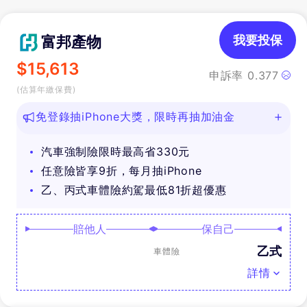
富邦產物
我要投保
$
15,613
申訴率
0.377
(估算年繳保費)
免登錄抽iPhone大獎，限時再抽加油金
汽車強制險限時最高省330元
任意險皆享9折，每月抽iPhone
乙、丙式車體險約駕最低81折超優惠
賠他人
保自己
乙式
車體險
詳情