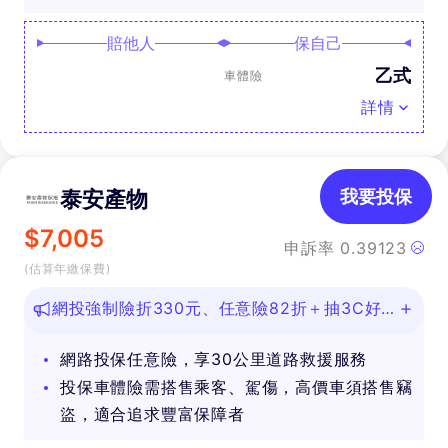
賠他人
保自己
乙式
車體險
詳情
泰安產物
我要投保
$
7,005
申訴率
0.39123
(估算年繳保費)
網投強制險折330元、任意險82折＋抽3C好
禮
網路投保任意險，享30公里道路救援服務
投保車體險需搭售乘客、駕傷，高價車須搭售竊
盜，適合追求豐富保障者