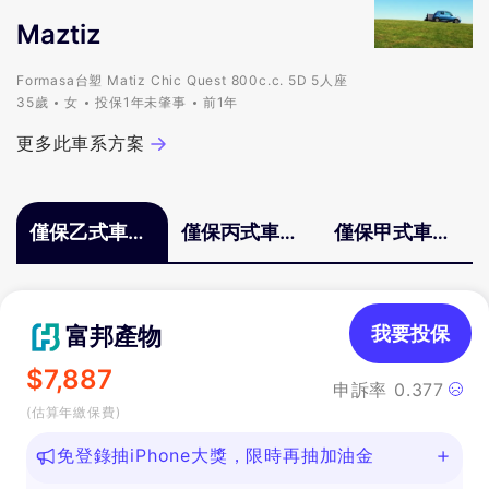
Maztiz
Formasa台塑 Matiz Chic Quest 800c.c. 5D 5人座
35歲
女
投保1年未肇事
前1年
更多此車系方案
僅保乙式車體
僅保丙式車體
僅保甲式車體
險
險
險
富邦產物
我要投保
$
7,887
申訴率
0.377
(估算年繳保費)
免登錄抽iPhone大獎，限時再抽加油金