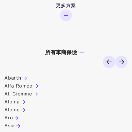
更多方案
所有車商保險
Abarth
B
Alfa Romeo
B
Ali Ciemme
B
Alpina
B
Alpine
B
Aro
C
Asia
C