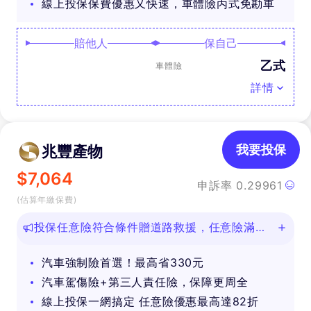
線上投保保費優惠又快速，車體險丙式免勘車
賠他人
保自己
乙式
車體險
詳情
兆豐產物
我要投保
$
7,064
申訴率
0.29961
(估算年繳保費)
投保任意險符合條件贈道路救援，任意險滿
888再抽好禮
汽車強制險首選！最高省330元
汽車駕傷險+第三人責任險，保障更周全
線上投保一網搞定 任意險優惠最高達82折