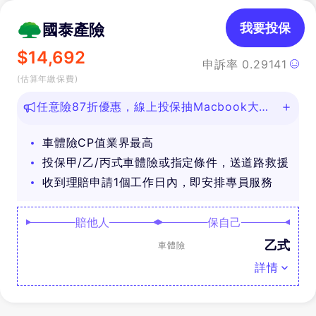
國泰產險
我要投保
$
14,692
申訴率
0.29141
(估算年繳保費)
任意險87折優惠，線上投保抽Macbook大
獎！
車體險CP值業界最高
投保甲/乙/丙式車體險或指定條件，送道路救援
收到理賠申請1個工作日內，即安排專員服務
賠他人
保自己
乙式
車體險
詳情