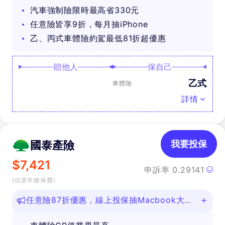
汽車強制險限時最高省330元
任意險皆享9折，每月抽iPhone
乙、丙式車體險約駕最低81折超優惠
賠他人
保自己
乙式
車體險
詳情
國泰產險
我要投保
$
7,421
申訴率
0.29141
(估算年繳保費)
任意險87折優惠，線上投保抽Macbook大
獎！