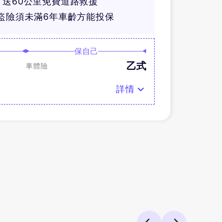
送60公里免費道路救援
盜險須未滿6年車齡方能投保
保自己
乙式
車體險
詳情