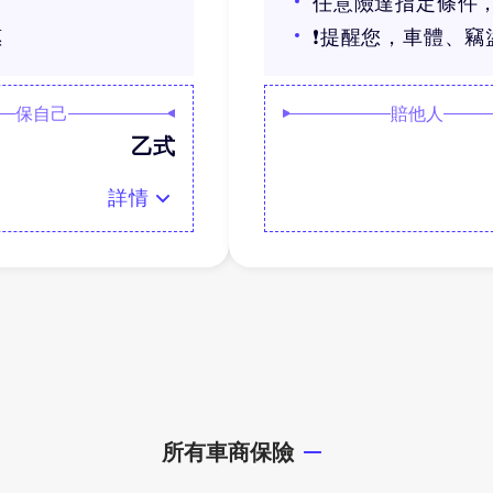
任意險達指定條件，
惠
❗提醒您，車體、竊
保自己
賠他人
乙式
詳情
所有車商保險