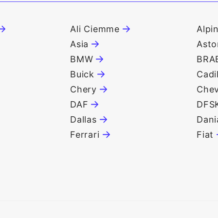
Ali Ciemme
Alpi
Asia
Asto
BMW
BRA
Buick
Cadi
Chery
Chev
DAF
DFS
Dallas
Dani
Ferrari
Fiat