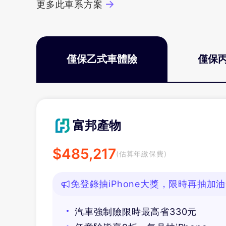
更多此車系方案
僅保乙式車體險
僅保
富邦產物
$
485,217
(估算年繳保費)
免登錄抽iPhone大獎，限時再抽加
汽車強制險限時最高省330元