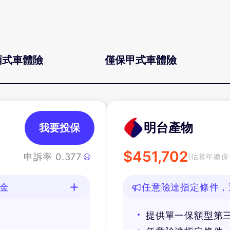
丙式車體險
僅保甲式車體險
明台產物
我要投保
$
451,702
申訴率
0.377
(估算年繳保
油金
任意險達指定條件，
提供單一保額型第