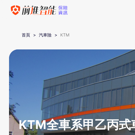
首頁
汽車險
KTM
KTM全車系甲乙丙式