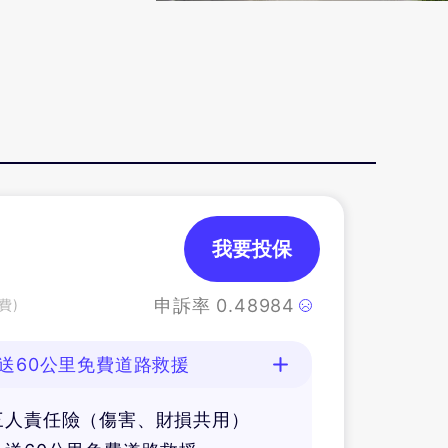
我要投保
申訴率
0.48984
費)
送60公里免費道路救援
三人責任險（傷害、財損共用）