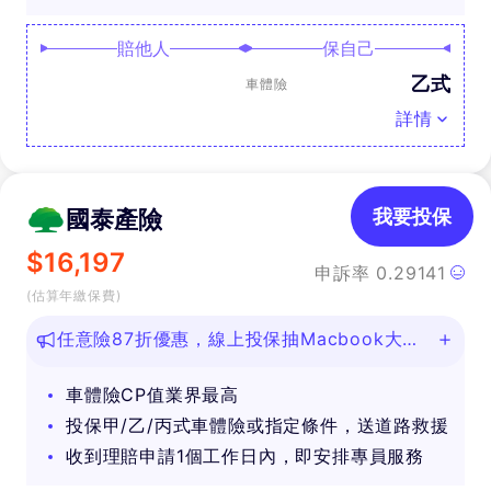
賠他人
保自己
乙式
車體險
詳情
國泰產險
我要投保
$
16,197
申訴率
0.29141
(估算年繳保費)
任意險87折優惠，線上投保抽Macbook大
獎！
車體險CP值業界最高
投保甲/乙/丙式車體險或指定條件，送道路救援
收到理賠申請1個工作日內，即安排專員服務