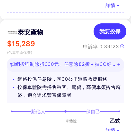
詳情
泰安產物
我要投保
$
15,289
申訴率
0.39123
(估算年繳保費)
網投強制險折330元、任意險82折＋抽3C好
禮
網路投保任意險，享30公里道路救援服務
投保車體險需搭售乘客、駕傷，高價車須搭售竊
盜，適合追求豐富保障者
賠他人
保自己
乙式
車體險
詳情