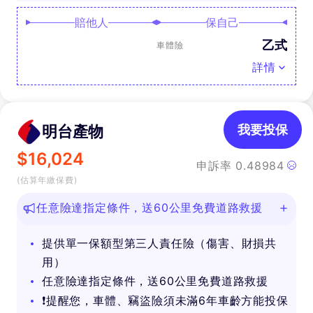
賠他人
保自己
乙式
車體險
詳情
明台產物
我要投保
$
16,024
申訴率
0.48984
(估算年繳保費)
任意險達指定條件，送60公里免費道路救援
提供單一保額型第三人責任險（傷害、財損共
用）
任意險達指定條件，送60公里免費道路救援
❗提醒您，車體、竊盜險須未滿6年車齡方能投保