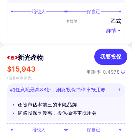
賠他人
保自己
乙式
車體險
詳情
新光產物
我要投保
$
15,943
申訴率
0.4978
(估算年繳保費)
任意險最高88折，網路投保抽停車抵用券
產險市佔率前三的車險品牌
網路投保享優惠，投保抽停車抵用券
賠他人
保自己