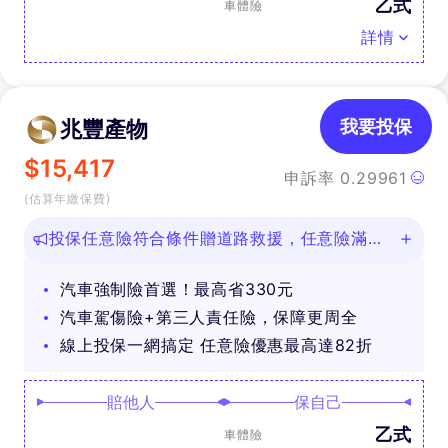
乙式
車體險
詳情
兆豐產物
我要投保
$
15,417
申訴率
0.29961
(估算年繳保費)
投保任意險符合條件贈道路救援，任意險滿
888再抽好禮
汽車強制險首選！最高省330元
汽車駕傷險+第三人責任險，保障更周全
線上投保一網搞定 任意險優惠最高達82折
賠他人
保自己
乙式
車體險