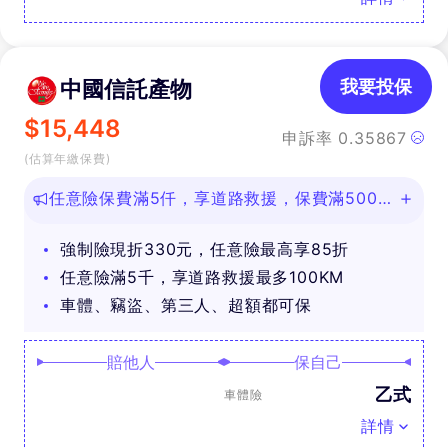
中國信託產物
我要投保
$
15,448
申訴率
0.35867
(估算年繳保費)
任意險保費滿5仟，享道路救援，保費滿500即
可抽好禮
強制險現折330元，任意險最高享85折
任意險滿5千，享道路救援最多100KM
車體、竊盜、第三人、超額都可保
賠他人
保自己
乙式
車體險
詳情