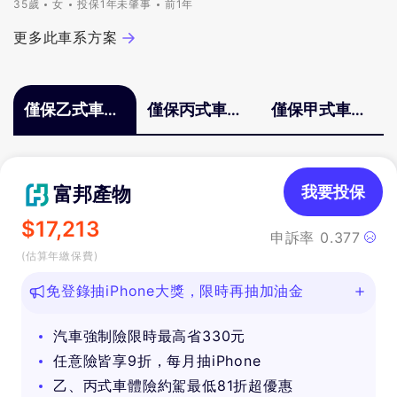
35歲
女
投保1年未肇事
前1年
更多此車系方案
僅保乙式車體
僅保丙式車體
僅保甲式車體
險
險
險
富邦產物
我要投保
$
17,213
申訴率
0.377
(估算年繳保費)
免登錄抽iPhone大獎，限時再抽加油金
汽車強制險限時最高省330元
任意險皆享9折，每月抽iPhone
乙、丙式車體險約駕最低81折超優惠