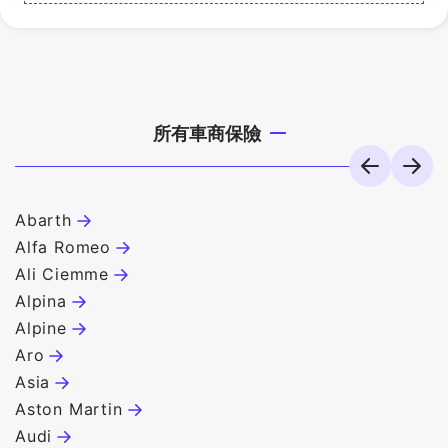
所有車商保險
Abarth
B
Alfa Romeo
B
Ali Ciemme
B
Alpina
B
Alpine
B
Aro
C
Asia
C
Aston Martin
C
Audi
C