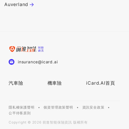
Auverland
C
insurance@icard.ai
汽車險
機車險
iCard.AI首頁
隱私權保護聲明
個資管理政策聲明
資訊安全政策
公平待客原則
Copyright ©
2026
前進智能保險資訊 版權所有