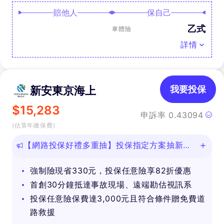
賠他人
保自己
乙式
車體險
詳情
新安東京海上
我要投保
$
15,283
申訴率
0.43094
(估算年繳保費)
【網路投保好禮多重抽】投保指定方案抽新款
iPhone等好禮！
強制險現省330元，投保任意險享82折優惠
首創30分鐘抵達事故現場、遠端勘估視訊系
投保任意險保費達3,000元且符合條件贈免費道
路救援