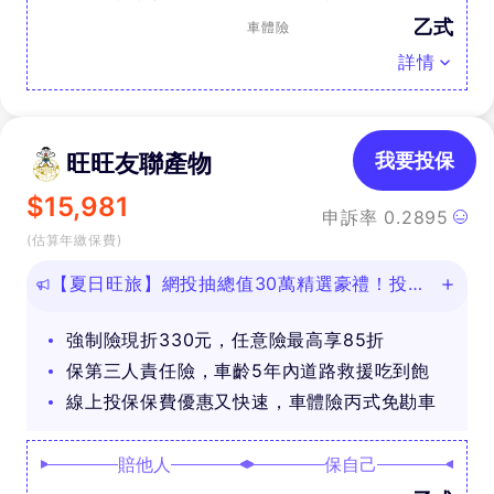
乙式
車體險
詳情
旺旺友聯產物
我要投保
$
15,981
申訴率
0.2895
(估算年繳保費)
【夏日旺旅】網投抽總值30萬精選豪禮！投保
任意險享免費道路救援
強制險現折330元，任意險最高享85折
保第三人責任險，車齡5年內道路救援吃到飽
線上投保保費優惠又快速，車體險丙式免勘車
賠他人
保自己