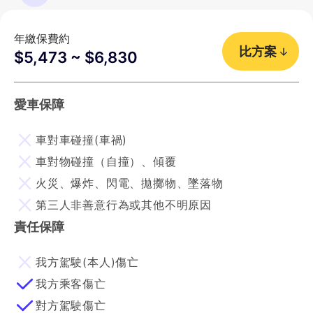
年繳保費約
比方案
$5,473 ~ $6,830
愛車保障
車對車碰撞(車禍)
車對物碰撞（自撞）、傾覆
火災、爆炸、閃電、拋擲物、墜落物
第三人非善意行為或其他不明原因
責任保障
我方駕駛(本人)傷亡
我方乘客傷亡
對方駕駛傷亡