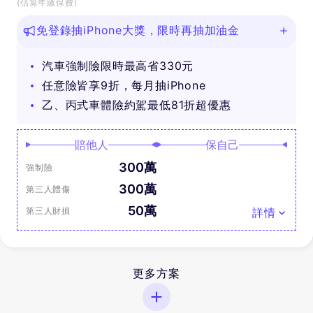
(估算年繳保費)
免登錄抽iPhone大獎，限時再抽加油金
汽車強制險限時最高省330元
任意險皆享9折，每月抽iPhone
乙、丙式車體險約駕最低81折超優惠
賠他人
保自己
300萬
強制險
300萬
第三人體傷
50萬
第三人財損
詳情
更多方案