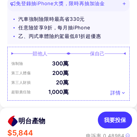
免登錄抽iPhone大獎，限時再抽加油金
汽車強制險限時最高省330元
任意險皆享9折，每月抽iPhone
乙、丙式車體險約駕最低81折超優惠
賠他人
保自己
300萬
強制險
200萬
第三人體傷
20萬
第三人財損
1,000萬
超額責任險
詳情
明台產物
我要投保
$
5,844
申訴率
0.48984