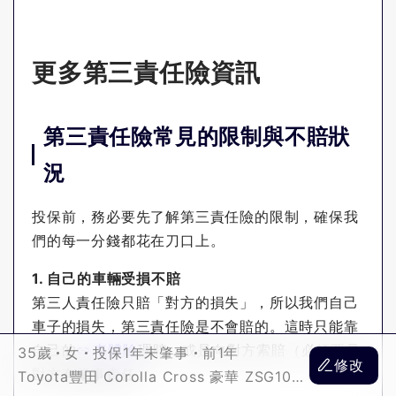
更多第三責任險資訊
第三責任險常見的限制與不賠狀
況
投保前，務必要先了解第三責任險的限制，確保我
們的每一分錢都花在刀口上。
1. 自己的車輛受損不賠
第三人責任險只賠「對方的損失」，所以我們自己
車子的損失，第三責任險是不會賠的。這時只能靠
自己的
車體險
理賠，或是向對方索賠（必須要是
35歲
女
投保1年未肇事
前1年
修改
對方有肇事責任）。
Toyota豐田 Corolla Cross 豪華 ZSG10L-