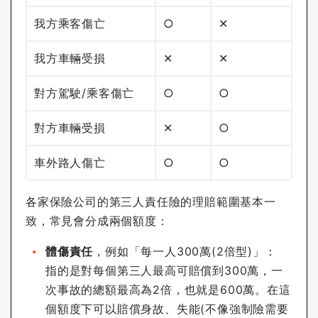
我方乘客傷亡
○
✕
我方車輛受損
✕
✕
對方駕駛/乘客傷亡
○
○
對方車輛受損
✕
○
車外路人傷亡
○
○
各家保險公司的第三人責任險的理賠範圍基本一
致，常見會分成兩個額度：
體傷責任
，例如「每一人300萬(2倍型)」：
指的是對每個第三人最高可賠償到300萬，一
次事故的總額最高為2倍，也就是600萬。在這
個額度下可以賠償身故、失能(不像強制險需要