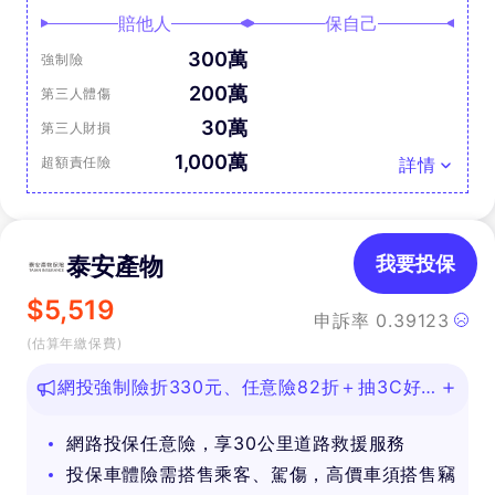
賠他人
保自己
300萬
強制險
200萬
第三人體傷
30萬
第三人財損
1,000萬
超額責任險
詳情
泰安產物
我要投保
$
5,519
申訴率
0.39123
(估算年繳保費)
網投強制險折330元、任意險82折＋抽3C好
禮
網路投保任意險，享30公里道路救援服務
投保車體險需搭售乘客、駕傷，高價車須搭售竊