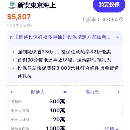
新安東京海上
我要投保
$
5,807
申訴率
0.43094
(估算年繳保費)
【網路投保好禮多重抽】投保指定方案抽新款
iPhone等好禮！
強制險現省330元，投保任意險享82折優惠
首創30分鐘抵達事故現場、遠端勘估視訊系
投保任意險保費達3,000元且符合條件贈免費道
路救援
賠他人
保自己
300萬
強制險
100萬
第三人體傷
20萬
第三人財損
1,000萬
超額責任險
詳情