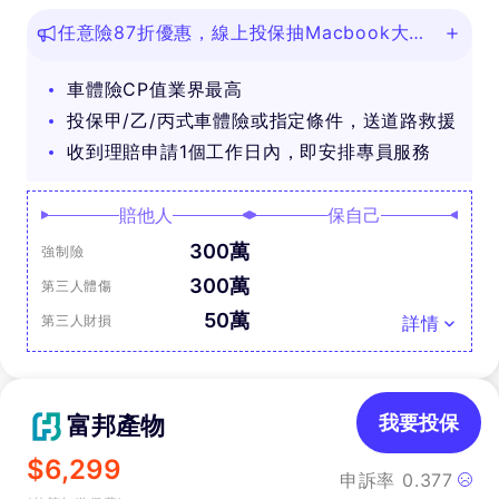
任意險87折優惠，線上投保抽Macbook大
獎！
車體險CP值業界最高
投保甲/乙/丙式車體險或指定條件，送道路救援
收到理賠申請1個工作日內，即安排專員服務
賠他人
保自己
300萬
強制險
300萬
第三人體傷
50萬
第三人財損
詳情
富邦產物
我要投保
$
6,299
申訴率
0.377