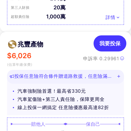
20萬
第三人財損
1,000萬
超額責任險
詳情
兆豐產物
我要投保
$
6,026
申訴率
0.29961
(估算年繳保費)
投保任意險符合條件贈道路救援，任意險滿
888再抽好禮
汽車強制險首選！最高省330元
汽車駕傷險+第三人責任險，保障更周全
線上投保一網搞定 任意險優惠最高達82折
賠他人
保自己