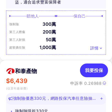
盜，適合追求豐富保障者
賠他人
保自己
300萬
強制險
200萬
第三人體傷
50萬
第三人財損
1,000萬
超額責任險
詳情
和泰產物
我要投保
$
6,439
申訴率
0.26988
(估算年繳保費)
強制險優惠330元，網路投保汽車任意險抽好
禮
強制險現折330元