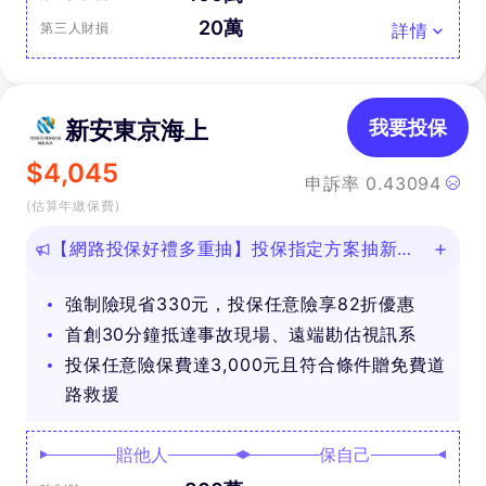
20萬
第三人財損
詳情
新安東京海上
我要投保
$
4,045
申訴率
0.43094
(估算年繳保費)
【網路投保好禮多重抽】投保指定方案抽新款
iPhone等好禮！
強制險現省330元，投保任意險享82折優惠
首創30分鐘抵達事故現場、遠端勘估視訊系
投保任意險保費達3,000元且符合條件贈免費道
路救援
賠他人
保自己