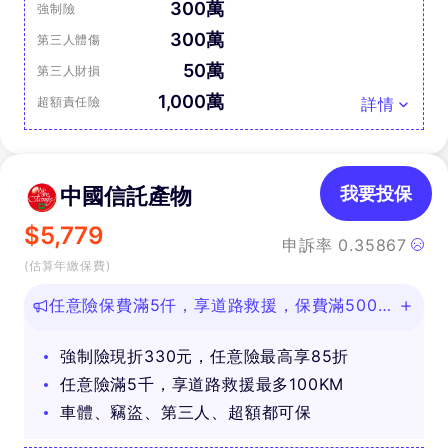
300萬
強制險
300萬
第三人體傷
50萬
第三人財損
1,000萬
超額責任險
詳情
中國信託產物
我要投保
$
5,779
申訴率
0.35867
(估算年繳保費)
任意險保費滿5仟，享道路救援，保費滿500即
可抽好禮
強制險現折330元，任意險最高享85折
任意險滿5千，享道路救援最多100KM
車體、竊盜、第三人、超額都可保