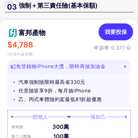
強制＋第三責任險(基本保額)
03
富邦產物
我要投保
$
4,788
申訴率
0.377
(估算年繳保費)
免登錄抽iPhone大獎，限時再抽加油金
汽車強制險限時最高省330元
任意險皆享9折，每月抽iPhone
乙、丙式車體險約駕最低81折超優惠
賠他人
保自己
300萬
強制險
100萬
第三人體傷