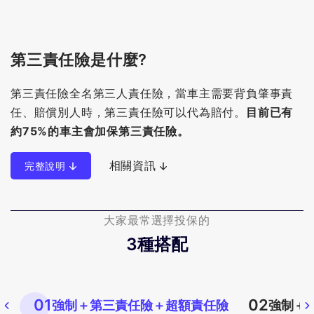
第三責任險是什麼?
第三責任險全名第三人責任險，當車主需要背負肇事責
任、賠償別人時，第三責任險可以代為賠付。
目前已有
約75%的車主會加保第三責任險。
相關資訊
完整說明
大家最常選擇投保的
3
種搭配
01
02
強制＋第三責任險＋超額責任險
強制＋