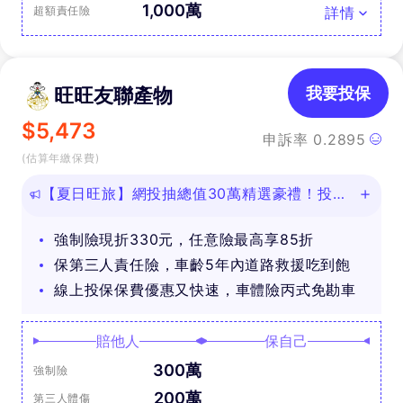
1,000萬
超額責任險
詳情
旺旺友聯產物
我要投保
$
5,473
申訴率
0.2895
(估算年繳保費)
【夏日旺旅】網投抽總值30萬精選豪禮！投保
任意險享免費道路救援
強制險現折330元，任意險最高享85折
保第三人責任險，車齡5年內道路救援吃到飽
線上投保保費優惠又快速，車體險丙式免勘車
賠他人
保自己
300萬
強制險
200萬
第三人體傷