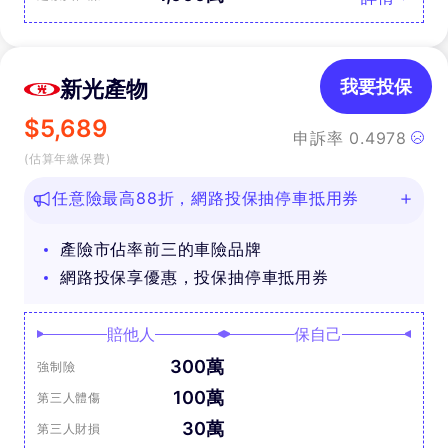
新光產物
我要投保
$
5,689
申訴率
0.4978
(估算年繳保費)
任意險最高88折，網路投保抽停車抵用券
產險市佔率前三的車險品牌
網路投保享優惠，投保抽停車抵用券
賠他人
保自己
300萬
強制險
100萬
第三人體傷
30萬
第三人財損