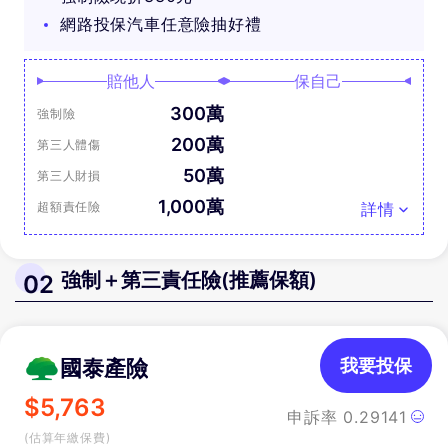
網路投保汽車任意險抽好禮
賠他人
保自己
300萬
強制險
200萬
第三人體傷
50萬
第三人財損
1,000萬
超額責任險
詳情
強制＋第三責任險(推薦保額)
02
國泰產險
我要投保
$
5,763
申訴率
0.29141
(估算年繳保費)