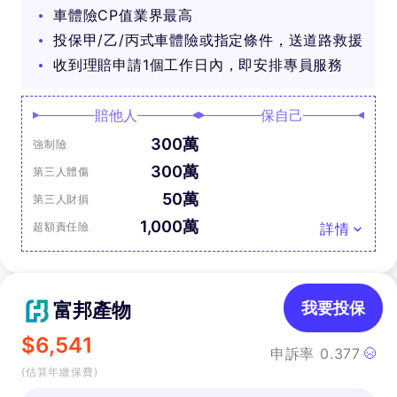
車體險CP值業界最高
投保甲/乙/丙式車體險或指定條件，送道路救援
收到理賠申請1個工作日內，即安排專員服務
賠他人
保自己
300萬
強制險
300萬
第三人體傷
50萬
第三人財損
1,000萬
超額責任險
詳情
富邦產物
我要投保
$
6,541
申訴率
0.377
(估算年繳保費)