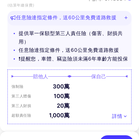
(估算年繳保費)
任意險達指定條件，送60公里免費道路救援
提供單一保額型第三人責任險（傷害、財損共
用）
任意險達指定條件，送60公里免費道路救援
❗提醒您，車體、竊盜險須未滿6年車齡方能投保
賠他人
保自己
300萬
強制險
100萬
第三人體傷
20萬
第三人財損
1,000萬
超額責任險
詳情