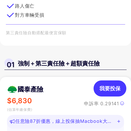
路人傷亡
對方車輛受損
第三責任險自動搭配最便宜保額
強制＋第三責任險＋超額責任險
01
國泰產險
我要投保
$
6,830
申訴率
0.29141
(估算年繳保費)
任意險87折優惠，線上投保抽Macbook大
獎！